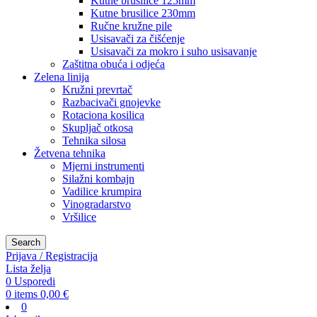
Kutne brusilice 125mm
Kutne brusilice 230mm
Ručne kružne pile
Usisavači za čišćenje
Usisavači za mokro i suho usisavanje
Zaštitna obuća i odjeća
Zelena linija
Kružni prevrtač
Razbacivači gnojevke
Rotaciona kosilica
Skupljač otkosa
Tehnika silosa
Žetvena tehnika
Mjerni instrumenti
Silažni kombajn
Vadilice krumpira
Vinogradarstvo
Vršilice
Search
Prijava / Registracija
Lista želja
0
Usporedi
0
items
0,00
€
0