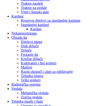
Traktor modeli
Traktor na pedale
Vrtni i šumski alati
Kardani
Rezervni dijelovi za standardne kardane
Standardni kardani
Kardan
Nekategorizirane
Obrada tla
Dijelovi pluga
Disk drljače
Drljače
Frezanje tla
Kružne drljače
Kultivatori i fini gruberi
Malčeri
Razni okopači i alati za održavanje
Tehnika sijanja
Teški gruberi
Radionička oprema
Sjedala
Mehanička sjedala
Zračna sjedala
Tehnika ispaše i štala
Oprema za muzilice