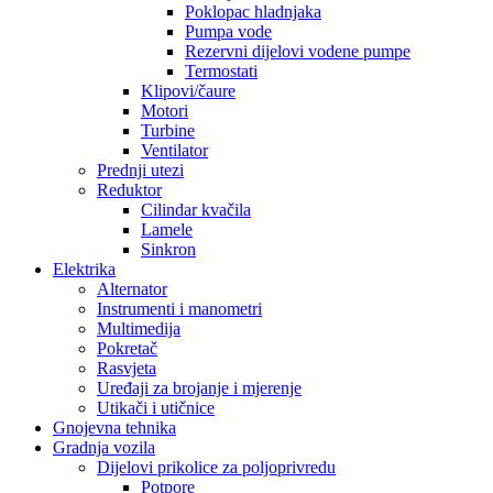
Poklopac hladnjaka
Pumpa vode
Rezervni dijelovi vodene pumpe
Termostati
Klipovi/čaure
Motori
Turbine
Ventilator
Prednji utezi
Reduktor
Cilindar kvačila
Lamele
Sinkron
Elektrika
Alternator
Instrumenti i manometri
Multimedija
Pokretač
Rasvjeta
Uređaji za brojanje i mjerenje
Utikači i utičnice
Gnojevna tehnika
Gradnja vozila
Dijelovi prikolice za poljoprivredu
Potpore