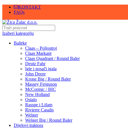
KONTAKT
FAQs
Izaberi kategoriju
Balirke
Claas – Poljostroj
Claas Markant
Claas Quadrant / Round Baler
Deutz Fahr
Igle i nosači igala
John Deere
Krone Big / Round Baler
Massey Ferguson
McCormic / IHC
New Holland
Ostalo
Rasspe i Lifam
Rivierre Casalis
Welger
Welger Big / Round Baler
Dijelovi traktora