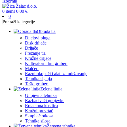
Izbornik
0
items
0,00
€
0
Pretraži kategorije
Obrada tla
Dijelovi pluga
Disk drljače
Drljače
Frezanje tla
Kružne drljače
Kultivatori i fini gruberi
Malčeri
Razni okopači i alati za održavanje
Tehnika sijanja
Teški gruberi
Zelena linija
Gnojevna tehnika
Razbacivači gnojevke
Rotaciona kosilica
Kružni prevrtač
Skupljač otkosa
Tehnika silosa
Žetvena tehnika