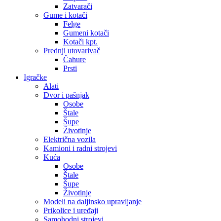
Zatvarači
Gume i kotači
Felge
Gumeni kotači
Kotači kpt.
Prednji utovarivač
Čahure
Prsti
Igračke
Alati
Dvor i pašnjak
Osobe
Štale
Šupe
Životinje
Električna vozila
Kamioni i radni strojevi
Kuća
Osobe
Štale
Šupe
Životinje
Modeli na daljinsko upravljanje
Prikolice i uređaji
Samohodni strojevi