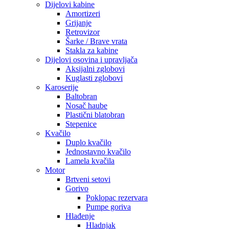
Dijelovi kabine
Amortizeri
Grijanje
Retrovizor
Šarke / Brave vrata
Stakla za kabine
Dijelovi osovina i upravljača
Aksijalni zglobovi
Kuglasti zglobovi
Karoserije
Baltobran
Nosač haube
Plastični blatobran
Stepenice
Kvačilo
Duplo kvačilo
Jednostavno kvačilo
Lamela kvačila
Motor
Brtveni setovi
Gorivo
Poklopac rezervara
Pumpe goriva
Hlađenje
Hladnjak