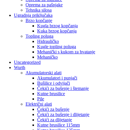
Oprema za pašnjake
Tehnika silosa
Ugradnja priključaka
Brzo kopčanje
Kugla brzog kopčanja
Kuka brzog kopčanja
Topling poluga
Hidrauličko
Kugle topling poluga
Mehanički s kukom za hvatanje
Mehaničko
Uncategorized
Wurth
Akumulatorski alati
Akumulatori i punjači
Bušilice i odvijači
Čekići za bušenje i štemanje
Kutne brusilice
Pile
Električni alati
Čekići za bušenje
Čekići za bušenje i dlijetanje
Čekići za dlijetanje
Kutne brusilice 115mm