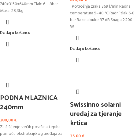
740x3150x640mm Tlak: 6 – 8bar
Potrošnja zraka 369 l/min Radna
Masa: 28,3kg
temperatura 5–40 °C Radni tlak 6-8
bar Razina buke 97 dB Snaga 2.200
W
Dodaj u košaricu
Dodaj u košaricu
PODNA MLAZNICA
Swissinno solarni
240mm
uređaj za tjeranje
krtica
280,00
€
Za čišćenje većih površina tepiha
pomoću ekstrakcijskog uređaja za
35,00
€