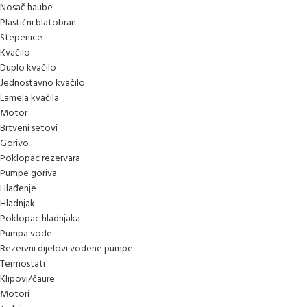
Nosač haube
Plastični blatobran
Stepenice
Kvačilo
Duplo kvačilo
Jednostavno kvačilo
Lamela kvačila
Motor
Brtveni setovi
Gorivo
Poklopac rezervara
Pumpe goriva
Hlađenje
Hladnjak
Poklopac hladnjaka
Pumpa vode
Rezervni dijelovi vodene pumpe
Termostati
Klipovi/čaure
Motori