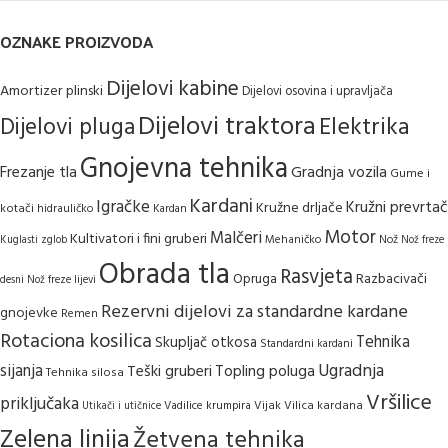
OZNAKE PROIZVODA
Dijelovi kabine
Amortizer plinski
Dijelovi osovina i upravljača
Dijelovi traktora
Elektrika
Dijelovi pluga
Gnojevna tehnika
Frezanje tla
Gradnja vozila
Gume i
Kardani
Igračke
Kružni prevrtač
Kružne drljače
kotači
hidrauličko
Kardan
Motor
Malčeri
Kultivatori i fini gruberi
Kuglasti zglob
Mehaničko
Nož
Nož freze
Obrada tla
Rasvjeta
Opruga
Razbacivači
desni
Nož freze lijevi
Rezervni dijelovi za standardne kardane
gnojevke
Remen
Rotaciona kosilica
Tehnika
Skupljač otkosa
Standardni kardani
Ugradnja
sijanja
Teški gruberi
Topling poluga
Tehnika silosa
Vršilice
priključaka
Vijak
Vilica kardana
Vadilice krumpira
Utikači i utičnice
Zelena linija
Žetvena tehnika