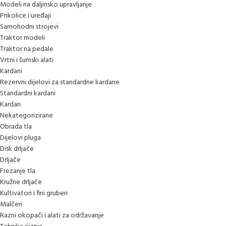
Modeli na daljinsko upravljanje
Prikolice i uređaji
Samohodni strojevi
Traktor modeli
Traktor na pedale
Vrtni i šumski alati
Kardani
Rezervni dijelovi za standardne kardane
Standardni kardani
Kardan
Nekategorizirane
Obrada tla
Dijelovi pluga
Disk drljače
Drljače
Frezanje tla
Kružne drljače
Kultivatori i fini gruberi
Malčeri
Razni okopači i alati za održavanje