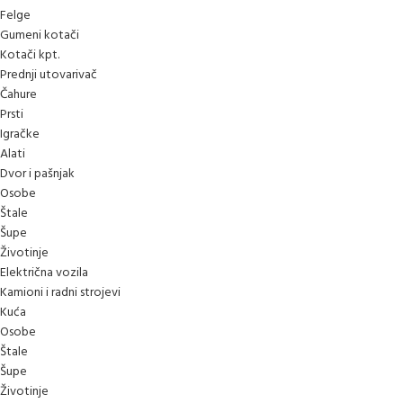
Felge
Gumeni kotači
Kotači kpt.
Prednji utovarivač
Čahure
Prsti
Igračke
Alati
Dvor i pašnjak
Osobe
Štale
Šupe
Životinje
Električna vozila
Kamioni i radni strojevi
Kuća
Osobe
Štale
Šupe
Životinje