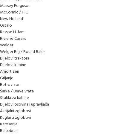
Massey Ferguson
McCormic / IHC
New Holland
Ostalo
Rasspe i Lifam
Rivierre Casalis
Welger
Welger Big / Round Baler
Dijelovi traktora
Dijelovi kabine
Amortizeri
Grijanje
Retrovizor
Šarke / Brave vrata
Stakla za kabine
Dijelovi osovina i upravljača
Aksijalni zglobovi
Kuglasti zglobovi
Karoserije
Baltobran