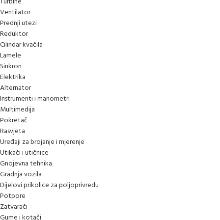
Turbine
Ventilator
Prednji utezi
Reduktor
Cilindar kvačila
Lamele
Sinkron
Elektrika
Alternator
Instrumenti i manometri
Multimedija
Pokretač
Rasvjeta
Uređaji za brojanje i mjerenje
Utikači i utičnice
Gnojevna tehnika
Gradnja vozila
Dijelovi prikolice za poljoprivredu
Potpore
Zatvarači
Gume i kotači