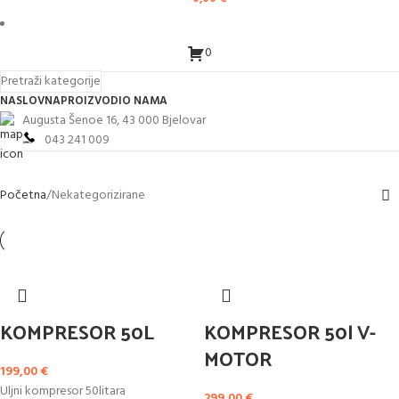
0
Pretraži kategorije
NASLOVNA
PROIZVODI
O NAMA
Augusta Šenoe 16, 43 000 Bjelovar
043 241 009
Početna
Nekategorizirane
KOMPRESOR 50L
KOMPRESOR 50l V-
MOTOR
199,00
€
Uljni kompresor 50litara
299,00
€