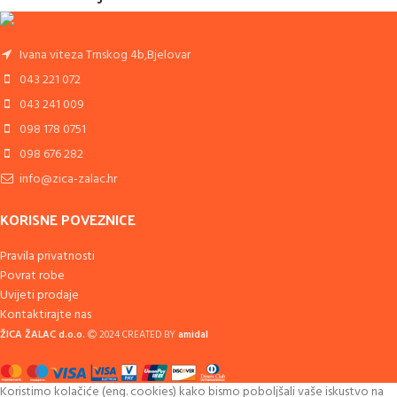
Ivana viteza Trnskog 4b,Bjelovar
043 221 072
043 241 009
098 178 0751
098 676 282
info@zica-zalac.hr
KORISNE POVEZNICE
Pravila privatnosti
Povrat robe
Uvijeti prodaje
Kontaktirajte nas
ŽICA ŽALAC d.o.o.
2024 CREATED BY
amidal
Koristimo kolačiće (eng. cookies) kako bismo poboljšali vaše iskustvo na