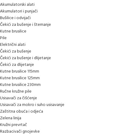
Akumulatorski alati
Akumulatori i punjači
Bušilice i odvijači
Čekići za bušenje i štemanje
Kutne brusilice
Pile
Električni alati
Čekići za bušenje
Čekići za bušenje i dlijetanje
Čekići za dlijetanje
Kutne brusilice 115mm
Kutne brusilice 125mm
Kutne brusilice 230mm
Ručne kružne pile
Usisavači za čišćenje
Usisavači za mokro i suho usisavanje
Zaštitna obuća i odjeća
Zelena linija
Kružni prevrtač
Razbacivači gnojevke