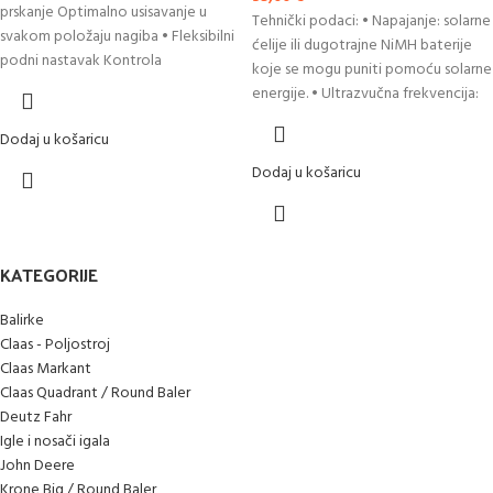
prskanje Optimalno usisavanje u
Tehnički podaci: • Napajanje: solarne
svakom položaju nagiba • Fleksibilni
ćelije ili dugotrajne NiMH baterije
podni nastavak Kontrola
koje se mogu puniti pomoću solarne
energije. • Ultrazvučna frekvencija:
Dodaj u košaricu
Dodaj u košaricu
KATEGORIJE
Balirke
Claas - Poljostroj
Claas Markant
Claas Quadrant / Round Baler
Deutz Fahr
Igle i nosači igala
John Deere
Krone Big / Round Baler