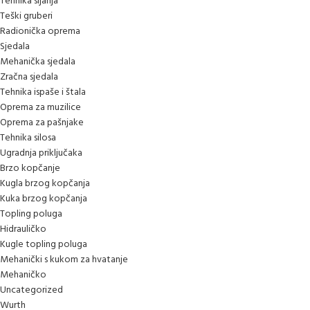
Tehnika sijanja
Teški gruberi
Radionička oprema
Sjedala
Mehanička sjedala
Zračna sjedala
Tehnika ispaše i štala
Oprema za muzilice
Oprema za pašnjake
Tehnika silosa
Ugradnja priključaka
Brzo kopčanje
Kugla brzog kopčanja
Kuka brzog kopčanja
Topling poluga
Hidrauličko
Kugle topling poluga
Mehanički s kukom za hvatanje
Mehaničko
Uncategorized
Wurth