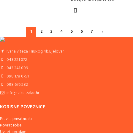
1
2
3
4
5
6
7
→
Ivana viteza Trnskog 4b,Bjelovar
043 221 072
043 241 009
098 178 0751
098 676 282
info@zica-zalac.hr
KORISNE POVEZNICE
Pravila privatnosti
Povrat robe
Uvijeti prodaje