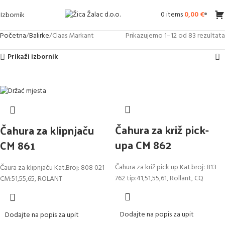
0
items
0,00
€
Izbornik
Početna
Balirke
Claas Markant
Prikazujemo 1–12 od 83 rezultata
Prikaži izbornik
Čahura za križ pick-
Čahura za klipnjaču
upa CM 862
CM 861
Čahura za križ pick up Kat.broj: 813
Čaura za klipnjaču Kat.Broj: 808 021
762 tip:41,51,55,61, Rollant, CQ
CM:51,55,65, ROLANT
Dodajte na popis za upit
Dodajte na popis za upit