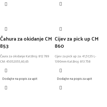
Čahura za okidanje CM
Cijev za pick up CM
853
860
Čaura za okidanje Kat.Broj: 812 789
Cijev za pick up za: 41,51,55 L-
CM: 45052055,60,65
1390mm Kat.Broj: 813 758
Dodajte na popis za upit
Dodajte na popis za upit