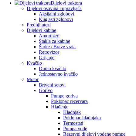
Dijelovi traktora
Dijelovi osovina i upravljača
Aksijalni zglobovi
Kuglasti zglobovi
Prednji utezi
Dijelovi kabine
Amortizeri
Stakla za kabine
Šarke / Brave vrata
Retrovizor
Grijanje
Kvačilo
Duplo kvačilo
Jednostavno kvačilo
Motor
Brtveni setovi
Gorivo
Pumpe goriva
Poklopac rezervara
Hlađenje
Hladnjak
Poklopac hladnjaka
Termostati
Pumpa vode
Rezervni dijelovi vodene pumpe