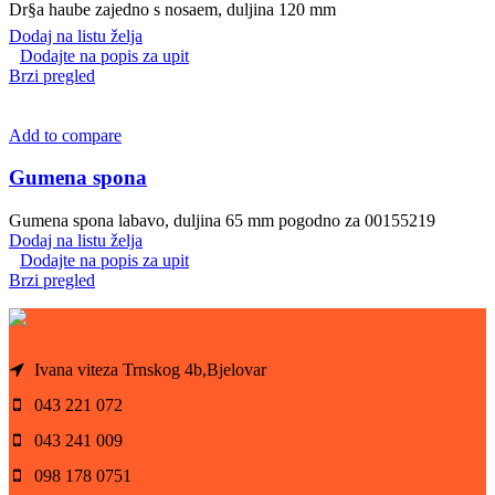
Dr§a haube zajedno s nosaem, duljina 120 mm
Dodaj na listu želja
Dodajte na popis za upit
Brzi pregled
Add to compare
Gumena spona
Gumena spona labavo, duljina 65 mm pogodno za 00155219
Dodaj na listu želja
Dodajte na popis za upit
Brzi pregled
Ivana viteza Trnskog 4b,Bjelovar
043 221 072
043 241 009
098 178 0751