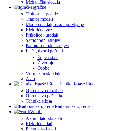
Mehanička sjedala
Igračke
Traktor na pedale
Traktor modeli
Modeli na daljinsko upravljanje
Električna vozila
Prikolice i uređaji
Samohodni strojevi
Kamioni i radni strojevi
Kuća, dvor i pašnjak
Šupe i štale
Životinje
Osobe
Vrtni i šumski alati
Alati
Tehnika ispaše i štala
Oprema za muzilice
Oprema za pašnjake
Tehnika silosa
Radionička oprema
Wurth
Akumulatorski alati
Električni alati
Pneumatski alati