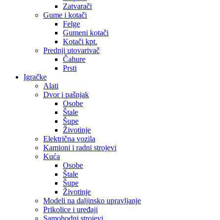
Zatvarači
Gume i kotači
Felge
Gumeni kotači
Kotači kpt.
Prednji utovarivač
Čahure
Prsti
Igračke
Alati
Dvor i pašnjak
Osobe
Štale
Šupe
Životinje
Električna vozila
Kamioni i radni strojevi
Kuća
Osobe
Štale
Šupe
Životinje
Modeli na daljinsko upravljanje
Prikolice i uređaji
Samohodni strojevi