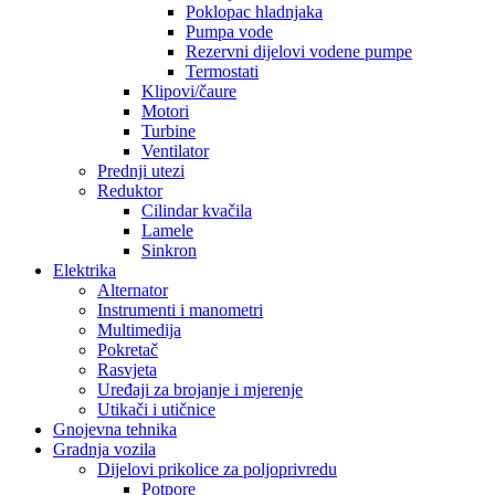
Poklopac hladnjaka
Pumpa vode
Rezervni dijelovi vodene pumpe
Termostati
Klipovi/čaure
Motori
Turbine
Ventilator
Prednji utezi
Reduktor
Cilindar kvačila
Lamele
Sinkron
Elektrika
Alternator
Instrumenti i manometri
Multimedija
Pokretač
Rasvjeta
Uređaji za brojanje i mjerenje
Utikači i utičnice
Gnojevna tehnika
Gradnja vozila
Dijelovi prikolice za poljoprivredu
Potpore