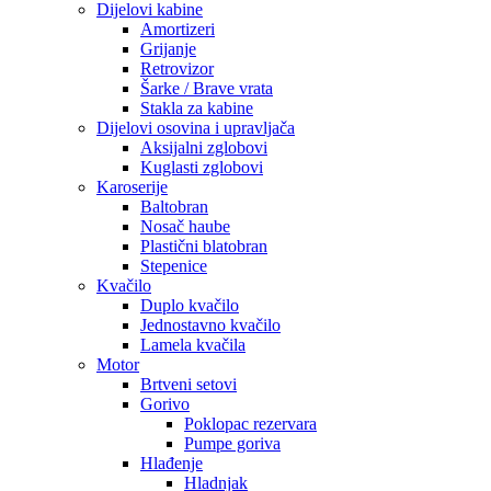
Dijelovi kabine
Amortizeri
Grijanje
Retrovizor
Šarke / Brave vrata
Stakla za kabine
Dijelovi osovina i upravljača
Aksijalni zglobovi
Kuglasti zglobovi
Karoserije
Baltobran
Nosač haube
Plastični blatobran
Stepenice
Kvačilo
Duplo kvačilo
Jednostavno kvačilo
Lamela kvačila
Motor
Brtveni setovi
Gorivo
Poklopac rezervara
Pumpe goriva
Hlađenje
Hladnjak