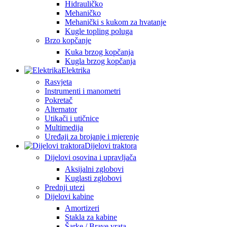
Hidrauličko
Mehaničko
Mehanički s kukom za hvatanje
Kugle topling poluga
Brzo kopčanje
Kuka brzog kopčanja
Kugla brzog kopčanja
Elektrika
Rasvjeta
Instrumenti i manometri
Pokretač
Alternator
Utikači i utičnice
Multimedija
Uređaji za brojanje i mjerenje
Dijelovi traktora
Dijelovi osovina i upravljača
Aksijalni zglobovi
Kuglasti zglobovi
Prednji utezi
Dijelovi kabine
Amortizeri
Stakla za kabine
Šarke / Brave vrata