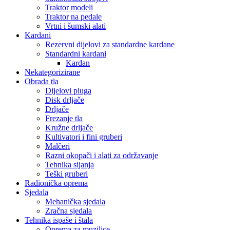
Traktor modeli
Traktor na pedale
Vrtni i šumski alati
Kardani
Rezervni dijelovi za standardne kardane
Standardni kardani
Kardan
Nekategorizirane
Obrada tla
Dijelovi pluga
Disk drljače
Drljače
Frezanje tla
Kružne drljače
Kultivatori i fini gruberi
Malčeri
Razni okopači i alati za održavanje
Tehnika sijanja
Teški gruberi
Radionička oprema
Sjedala
Mehanička sjedala
Zračna sjedala
Tehnika ispaše i štala
Oprema za muzilice