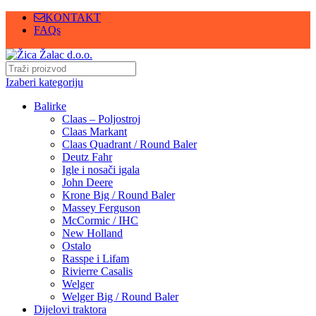
KONTAKT
FAQs
Izaberi kategoriju
Balirke
Claas – Poljostroj
Claas Markant
Claas Quadrant / Round Baler
Deutz Fahr
Igle i nosači igala
John Deere
Krone Big / Round Baler
Massey Ferguson
McCormic / IHC
New Holland
Ostalo
Rasspe i Lifam
Rivierre Casalis
Welger
Welger Big / Round Baler
Dijelovi traktora