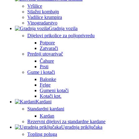
Vršilice
Silažni kombajn
Vadilice krumpira
Vinogradarstvo
Gradnja vozila
Dijelovi prikolice za poljoprivredu
Potpore
Zatvarači
Prednji utovarivač
Čahure
Prsti
Gume i kotači
Balonke
Felge
Gumeni kotači
Kotači kpt.
Kardani
Standardni kardani
Kardan
Rezervni dijelovi za standardne kardane
Ugradnja priključaka
Topling poluga