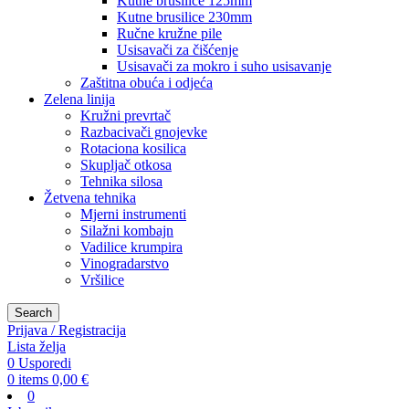
Kutne brusilice 125mm
Kutne brusilice 230mm
Ručne kružne pile
Usisavači za čišćenje
Usisavači za mokro i suho usisavanje
Zaštitna obuća i odjeća
Zelena linija
Kružni prevrtač
Razbacivači gnojevke
Rotaciona kosilica
Skupljač otkosa
Tehnika silosa
Žetvena tehnika
Mjerni instrumenti
Silažni kombajn
Vadilice krumpira
Vinogradarstvo
Vršilice
Search
Prijava / Registracija
Lista želja
0
Usporedi
0
items
0,00
€
0