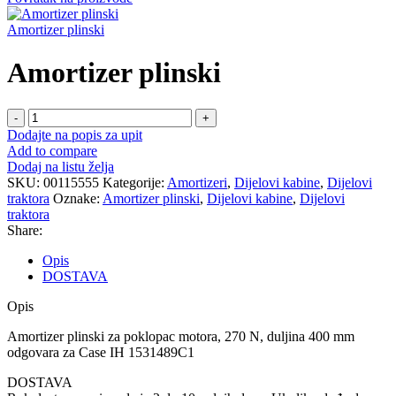
Amortizer plinski
Amortizer plinski
Amortizer
plinski
Dodajte na popis za upit
količina
Add to compare
Dodaj na listu želja
SKU:
00115555
Kategorije:
Amortizeri
,
Dijelovi kabine
,
Dijelovi
traktora
Oznake:
Amortizer plinski
,
Dijelovi kabine
,
Dijelovi
traktora
Share:
Opis
DOSTAVA
Opis
Amortizer plinski za poklopac motora, 270 N, duljina 400 mm
odgovara za Case IH 1531489C1
DOSTAVA