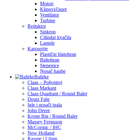
Motori
Klipovi/čaure
Ventilator
Turbine
Reduktor
Sinkron
Cilindar kvačila
Lamele
Karoserije
Plastični blatobran
Baltobran
Stepenice
Nosač haube
Balirke
Claas – Poljostroj
Claas Markant
Claas Quadrant / Round Baler
Deutz Fahr
Igle i nosači igala
John Deere
Krone Big / Round Baler
Massey Ferguson
McCormic / IHC
New Holland
Rasspe i Lifam