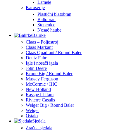
Lamele
Karoserije
Plastični blatobran
Baltobran
Stepenice
Nosač haube
Balirke
Claas – Poljostroj
Claas Markant
Claas Quadrant / Round Baler
Deutz Fahr
Igle i nosači igala
John Deere
Krone Big / Round Baler
Massey Ferguson
McCormic / IHC
New Holland
Rasspe i Lifam
Rivierre Casalis
Welger Big / Round Baler
Welger
Ostalo
Sjedala
Zračna sjedala