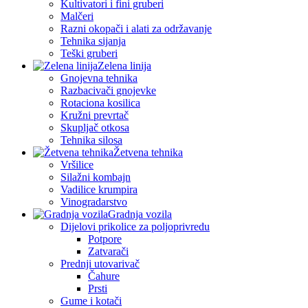
Kultivatori i fini gruberi
Malčeri
Razni okopači i alati za održavanje
Tehnika sijanja
Teški gruberi
Zelena linija
Gnojevna tehnika
Razbacivači gnojevke
Rotaciona kosilica
Kružni prevrtač
Skupljač otkosa
Tehnika silosa
Žetvena tehnika
Vršilice
Silažni kombajn
Vadilice krumpira
Vinogradarstvo
Gradnja vozila
Dijelovi prikolice za poljoprivredu
Potpore
Zatvarači
Prednji utovarivač
Čahure
Prsti
Gume i kotači