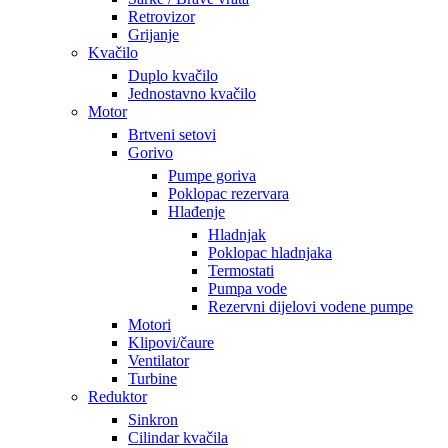
Retrovizor
Grijanje
Kvačilo
Duplo kvačilo
Jednostavno kvačilo
Motor
Brtveni setovi
Gorivo
Pumpe goriva
Poklopac rezervara
Hlađenje
Hladnjak
Poklopac hladnjaka
Termostati
Pumpa vode
Rezervni dijelovi vodene pumpe
Motori
Klipovi/čaure
Ventilator
Turbine
Reduktor
Sinkron
Cilindar kvačila