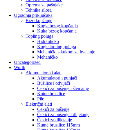
Oprema za pašnjake
Tehnika silosa
Ugradnja priključaka
Brzo kopčanje
Kugla brzog kopčanja
Kuka brzog kopčanja
Topling poluga
Hidrauličko
Kugle topling poluga
Mehanički s kukom za hvatanje
Mehaničko
Uncategorized
Wurth
Akumulatorski alati
Akumulatori i punjači
Bušilice i odvijači
Čekići za bušenje i štemanje
Kutne brusilice
Pile
Električni alati
Čekići za bušenje
Čekići za bušenje i dlijetanje
Čekići za dlijetanje
Kutne brusilice 115mm