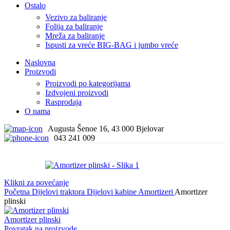
Ostalo
Vezivo za baliranje
Folija za baliranje
Mreža za baliranje
Ispusti za vreće BIG-BAG i jumbo vreće
Naslovna
Proizvodi
Proizvodi po kategorijama
Izdvojeni proizvodi
Rasprodaja
O nama
Augusta Šenoe 16, 43 000 Bjelovar
043 241 009
Klikni za povećanje
Početna
Dijelovi traktora
Dijelovi kabine
Amortizeri
Amortizer
plinski
Amortizer plinski
Povratak na proizvode