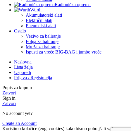
Radionička oprema
Wurth
Akumulatorski alati
Električni alati
Pneumatski alati
Ostalo
Vezivo za baliranje
Folija za baliranje
Mreža za baliranje
Ispusti za vreće BIG-BAG i jumbo vreće
Naslovna
Lista želja
Usporedi
Prijava / Registracija
Popis za kupnju
Zatvori
Sign in
Zatvori
No account yet?
Create an Account
Koristimo kolačiće (eng. cookies) kako bismo poboljšali vaše