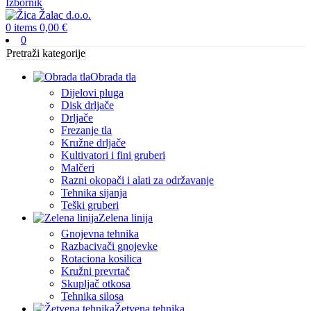
Izbornik
0
items
0,00
€
0
Pretraži kategorije
Obrada tla
Dijelovi pluga
Disk drljače
Drljače
Frezanje tla
Kružne drljače
Kultivatori i fini gruberi
Malčeri
Razni okopači i alati za održavanje
Tehnika sijanja
Teški gruberi
Zelena linija
Gnojevna tehnika
Razbacivači gnojevke
Rotaciona kosilica
Kružni prevrtač
Skupljač otkosa
Tehnika silosa
Žetvena tehnika