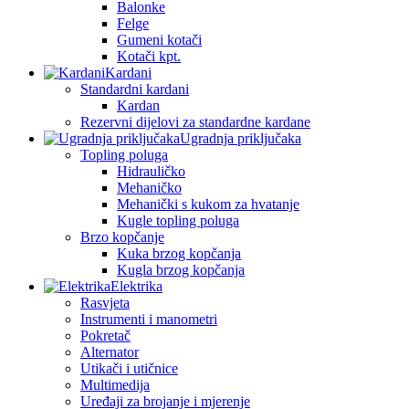
Balonke
Felge
Gumeni kotači
Kotači kpt.
Kardani
Standardni kardani
Kardan
Rezervni dijelovi za standardne kardane
Ugradnja priključaka
Topling poluga
Hidrauličko
Mehaničko
Mehanički s kukom za hvatanje
Kugle topling poluga
Brzo kopčanje
Kuka brzog kopčanja
Kugla brzog kopčanja
Elektrika
Rasvjeta
Instrumenti i manometri
Pokretač
Alternator
Utikači i utičnice
Multimedija
Uređaji za brojanje i mjerenje