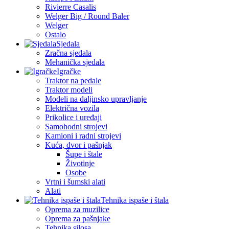
Rivierre Casalis
Welger Big / Round Baler
Welger
Ostalo
Sjedala
Zračna sjedala
Mehanička sjedala
Igračke
Traktor na pedale
Traktor modeli
Modeli na daljinsko upravljanje
Električna vozila
Prikolice i uređaji
Samohodni strojevi
Kamioni i radni strojevi
Kuća, dvor i pašnjak
Šupe i štale
Životinje
Osobe
Vrtni i šumski alati
Alati
Tehnika ispaše i štala
Oprema za muzilice
Oprema za pašnjake
Tehnika silosa