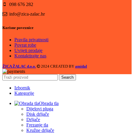
098 676 282
info@zica-zalac.hr
Korisne poveznice
Pravila privatnosti
Povrat robe
Uvijeti prodaje
Kontaktirajte nas
ŽICA ŽALAC d.o.o.
2024 CREATED BY
amidal
Search
Izbornik
Kategorije
Obrada tla
Dijelovi pluga
Disk drljače
Drljače
Frezanje tla
Kružne drljače