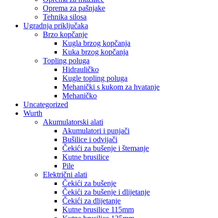
Oprema za pašnjake
Tehnika silosa
Ugradnja priključaka
Brzo kopčanje
Kugla brzog kopčanja
Kuka brzog kopčanja
Topling poluga
Hidrauličko
Kugle topling poluga
Mehanički s kukom za hvatanje
Mehaničko
Uncategorized
Wurth
Akumulatorski alati
Akumulatori i punjači
Bušilice i odvijači
Čekići za bušenje i štemanje
Kutne brusilice
Pile
Električni alati
Čekići za bušenje
Čekići za bušenje i dlijetanje
Čekići za dlijetanje
Kutne brusilice 115mm