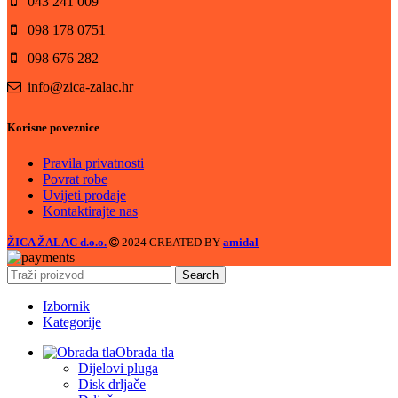
043 241 009
098 178 0751
098 676 282
info@zica-zalac.hr
Korisne poveznice
Pravila privatnosti
Povrat robe
Uvijeti prodaje
Kontaktirajte nas
ŽICA ŽALAC d.o.o.
2024 CREATED BY
amidal
Search
Izbornik
Kategorije
Obrada tla
Dijelovi pluga
Disk drljače