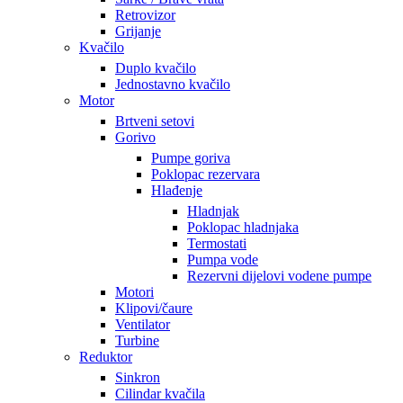
Retrovizor
Grijanje
Kvačilo
Duplo kvačilo
Jednostavno kvačilo
Motor
Brtveni setovi
Gorivo
Pumpe goriva
Poklopac rezervara
Hlađenje
Hladnjak
Poklopac hladnjaka
Termostati
Pumpa vode
Rezervni dijelovi vodene pumpe
Motori
Klipovi/čaure
Ventilator
Turbine
Reduktor
Sinkron
Cilindar kvačila