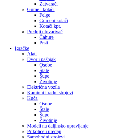
Zatvarači
Gume i kotači
Felge
Gumeni kotači
Kotači kpt.
Prednji utovarivač
Čahure
Prsti
Igračke
Alati
Dvor i pašnjak
Osobe
Štale
Šupe
Životinje
Električna vozila
Kamioni i radni strojevi
Kuća
Osobe
Štale
Šupe
Životinje
Modeli na daljinsko upravljanje
Prikolice i uređaji
Samohodni strojevi