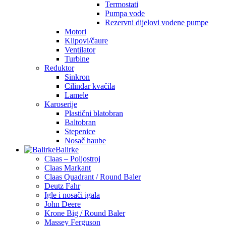
Termostati
Pumpa vode
Rezervni dijelovi vodene pumpe
Motori
Klipovi/čaure
Ventilator
Turbine
Reduktor
Sinkron
Cilindar kvačila
Lamele
Karoserije
Plastični blatobran
Baltobran
Stepenice
Nosač haube
Balirke
Claas – Poljostroj
Claas Markant
Claas Quadrant / Round Baler
Deutz Fahr
Igle i nosači igala
John Deere
Krone Big / Round Baler
Massey Ferguson