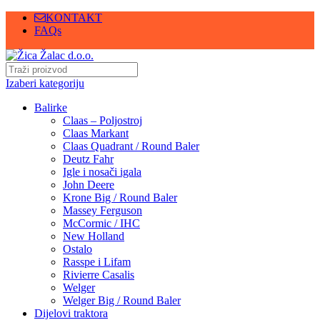
KONTAKT
FAQs
Izaberi kategoriju
Balirke
Claas – Poljostroj
Claas Markant
Claas Quadrant / Round Baler
Deutz Fahr
Igle i nosači igala
John Deere
Krone Big / Round Baler
Massey Ferguson
McCormic / IHC
New Holland
Ostalo
Rasspe i Lifam
Rivierre Casalis
Welger
Welger Big / Round Baler
Dijelovi traktora