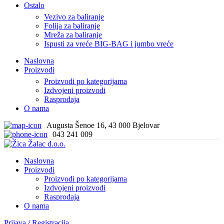
Ostalo
Vezivo za baliranje
Folija za baliranje
Mreža za baliranje
Ispusti za vreće BIG-BAG i jumbo vreće
Naslovna
Proizvodi
Proizvodi po kategorijama
Izdvojeni proizvodi
Rasprodaja
O nama
Augusta Šenoe 16, 43 000 Bjelovar
043 241 009
Naslovna
Proizvodi
Proizvodi po kategorijama
Izdvojeni proizvodi
Rasprodaja
O nama
Prijava / Registracija