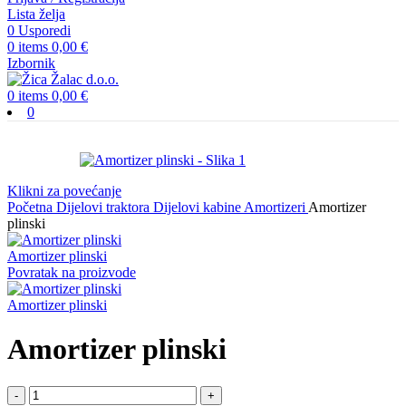
Lista želja
0
Usporedi
0
items
0,00
€
Izbornik
0
items
0,00
€
0
Klikni za povećanje
Početna
Dijelovi traktora
Dijelovi kabine
Amortizeri
Amortizer
plinski
Amortizer plinski
Povratak na proizvode
Amortizer plinski
Amortizer plinski
Amortizer