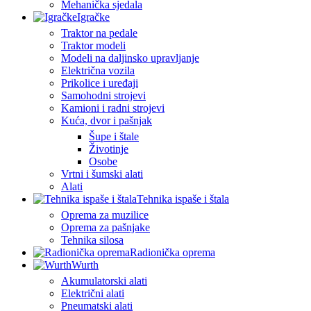
Mehanička sjedala
Igračke
Traktor na pedale
Traktor modeli
Modeli na daljinsko upravljanje
Električna vozila
Prikolice i uređaji
Samohodni strojevi
Kamioni i radni strojevi
Kuća, dvor i pašnjak
Šupe i štale
Životinje
Osobe
Vrtni i šumski alati
Alati
Tehnika ispaše i štala
Oprema za muzilice
Oprema za pašnjake
Tehnika silosa
Radionička oprema
Wurth
Akumulatorski alati
Električni alati
Pneumatski alati