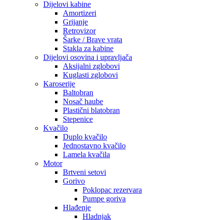
Dijelovi kabine
Amortizeri
Grijanje
Retrovizor
Šarke / Brave vrata
Stakla za kabine
Dijelovi osovina i upravljača
Aksijalni zglobovi
Kuglasti zglobovi
Karoserije
Baltobran
Nosač haube
Plastični blatobran
Stepenice
Kvačilo
Duplo kvačilo
Jednostavno kvačilo
Lamela kvačila
Motor
Brtveni setovi
Gorivo
Poklopac rezervara
Pumpe goriva
Hlađenje
Hladnjak