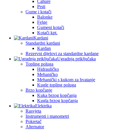
Čahure
Prsti
Gume i kotači
Balonke
Felge
Gumeni kotači
Kotači kpt.
Kardani
Standardni kardani
Kardan
Rezervni dijelovi za standardne kardane
Ugradnja priključaka
Topling poluga
Hidrauličko
Mehaničko
Mehanički s kukom za hvatanje
Kugle topling poluga
Brzo kopčanje
Kuka brzog kopčanja
Kugla brzog kopčanja
Elektrika
Rasvjeta
Instrumenti i manometri
Pokretač
Alternator