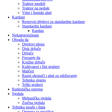
Traktor modeli
Traktor na pedale
Vrtni i šumski alati
Kardani
Rezervni dijelovi za standardne kardane
Standardni kardani
Kardan
Nekategorizirane
Obrada tla
Dijelovi pluga
Disk drljače
Drljače
Frezanje tla
Kružne drljače
Kultivatori i fini gruberi
Malčeri
Razni okopači i alati za održavanje
Tehnika sijanja
Teški gruberi
Radionička oprema
Sjedala
Mehanička sjedala
Zračna sjedala
Tehnika ispaše i štala
Oprema za muzilice