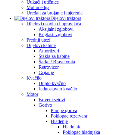
Utikači i utičnice
Multimedija
Uređaji za brojanje i mjerenje
Dijelovi traktora
Dijelovi osovina i upravljača
Aksijalni zglobovi
Kuglasti zglobovi
Prednji utezi
Dijelovi kabine
Amortizeri
Stakla za kabine
Šarke / Brave vrata
Retrovizor
Grijanje
Kvačilo
Duplo kvačilo
Jednostavno kvačilo
Motor
Brtveni setovi
Gorivo
Pumpe goriva
Poklopac rezervara
Hlađenje
Hladnjak
Poklopac hladnjaka