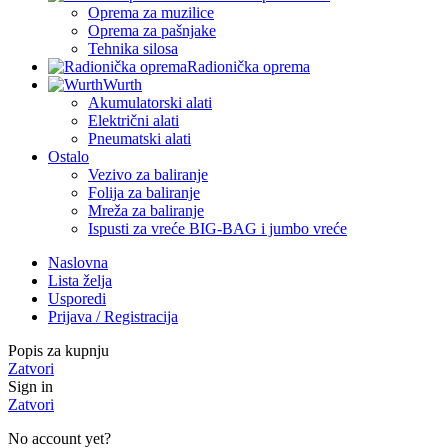
Oprema za muzilice
Oprema za pašnjake
Tehnika silosa
Radionička oprema
Wurth
Akumulatorski alati
Električni alati
Pneumatski alati
Ostalo
Vezivo za baliranje
Folija za baliranje
Mreža za baliranje
Ispusti za vreće BIG-BAG i jumbo vreće
Naslovna
Lista želja
Usporedi
Prijava / Registracija
Popis za kupnju
Zatvori
Sign in
Zatvori
No account yet?