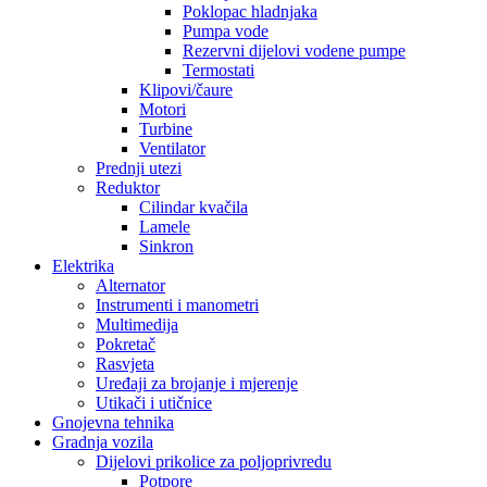
Poklopac hladnjaka
Pumpa vode
Rezervni dijelovi vodene pumpe
Termostati
Klipovi/čaure
Motori
Turbine
Ventilator
Prednji utezi
Reduktor
Cilindar kvačila
Lamele
Sinkron
Elektrika
Alternator
Instrumenti i manometri
Multimedija
Pokretač
Rasvjeta
Uređaji za brojanje i mjerenje
Utikači i utičnice
Gnojevna tehnika
Gradnja vozila
Dijelovi prikolice za poljoprivredu
Potpore