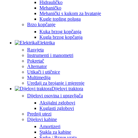
Hidrauličko
Mehaničko
Mehanički s kukom za hvatanje
Kugle topling poluga
Brzo kopčanje
Kuka brzog kopčanja
Kugla brzog kopčanja
Elektrika
Rasvjeta
Instrumenti i manometri
Pokretač
Alternator
Utikači i utičnice
Multimedija
Uređaji za brojanje i mjerenje
Dijelovi traktora
Dijelovi osovina i upravljača
Aksijalni zglobovi
Kuglasti zglobovi
Prednji utezi
Dijelovi kabine
Amortizeri
Stakla za kabine
Šarke / Brave vrata