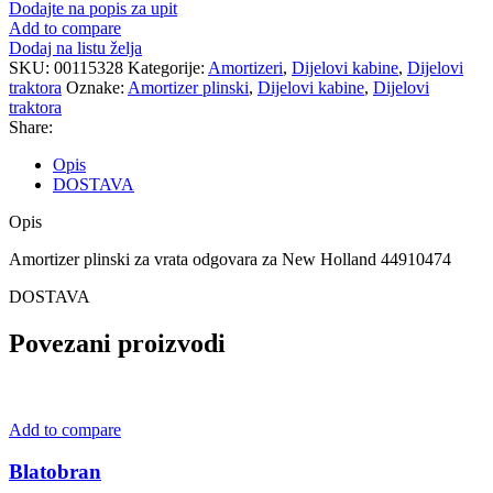
plinski
Dodajte na popis za upit
količina
Add to compare
Dodaj na listu želja
SKU:
00115328
Kategorije:
Amortizeri
,
Dijelovi kabine
,
Dijelovi
traktora
Oznake:
Amortizer plinski
,
Dijelovi kabine
,
Dijelovi
traktora
Share:
Opis
DOSTAVA
Opis
Amortizer plinski za vrata odgovara za New Holland 44910474
DOSTAVA
Povezani proizvodi
Add to compare
Blatobran