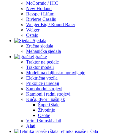
McCormic / IHC
New Holland
Rasspe i Lifam
Rivierre Casalis
Welger Big / Round Baler
Welger
Ostalo
Sjedala
Zračna sjedala
Mehanička sjedala
Igračke
Traktor na pedale
Traktor modeli
Modeli na daljinsko upravljanje
Električna vozila
Prikolice i uređaji
Samohodni strojevi
Kamioni i radni strojevi
Kuća, dvor i pašnjak
Šupe i štale
Životinje
Osobe
Vrtni i šumski alati
Alati
Tehnika ispaše i štala