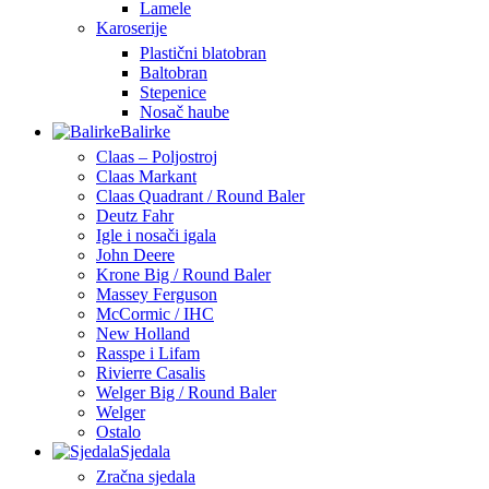
Lamele
Karoserije
Plastični blatobran
Baltobran
Stepenice
Nosač haube
Balirke
Claas – Poljostroj
Claas Markant
Claas Quadrant / Round Baler
Deutz Fahr
Igle i nosači igala
John Deere
Krone Big / Round Baler
Massey Ferguson
McCormic / IHC
New Holland
Rasspe i Lifam
Rivierre Casalis
Welger Big / Round Baler
Welger
Ostalo
Sjedala
Zračna sjedala