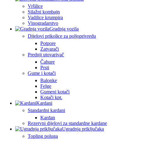
Vršilice
Silažni kombajn
Vadilice krumpira
Vinogradarstvo
Gradnja vozila
Dijelovi prikolice za poljoprivredu
Potpore
Zatvarači
Prednji utovarivač
Čahure
Prsti
Gume i kotači
Balonke
Felge
Gumeni kotači
Kotači kpt.
Kardani
Standardni kardani
Kardan
Rezervni dijelovi za standardne kardane
Ugradnja priključaka
Topling poluga