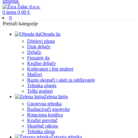
Izbornik
0
items
0,00
€
0
Pretraži kategorije
Obrada tla
Dijelovi pluga
Disk drljače
Drljače
Frezanje tla
Kružne drljače
Kultivatori i fini gruberi
Malčeri
Razni okopači i alati za održavanje
Tehnika sijanja
Teški gruberi
Zelena linija
Gnojevna tehnika
Razbacivači gnojevke
Rotaciona kosilica
Kružni prevrtač
Skupljač otkosa
Tehnika silosa
Žetvena tehnika