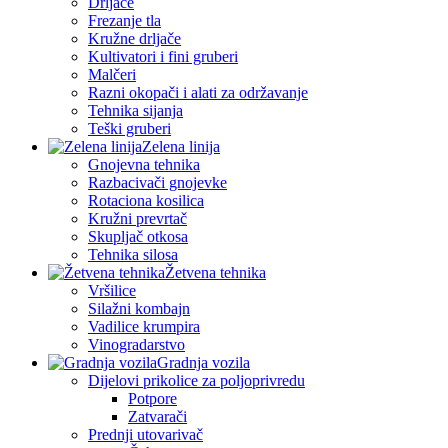
Drljače
Frezanje tla
Kružne drljače
Kultivatori i fini gruberi
Malčeri
Razni okopači i alati za održavanje
Tehnika sijanja
Teški gruberi
Zelena linija
Gnojevna tehnika
Razbacivači gnojevke
Rotaciona kosilica
Kružni prevrtač
Skupljač otkosa
Tehnika silosa
Žetvena tehnika
Vršilice
Silažni kombajn
Vadilice krumpira
Vinogradarstvo
Gradnja vozila
Dijelovi prikolice za poljoprivredu
Potpore
Zatvarači
Prednji utovarivač