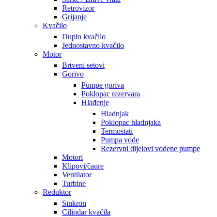
Retrovizor
Grijanje
Kvačilo
Duplo kvačilo
Jednostavno kvačilo
Motor
Brtveni setovi
Gorivo
Pumpe goriva
Poklopac rezervara
Hlađenje
Hladnjak
Poklopac hladnjaka
Termostati
Pumpa vode
Rezervni dijelovi vodene pumpe
Motori
Klipovi/čaure
Ventilator
Turbine
Reduktor
Sinkron
Cilindar kvačila