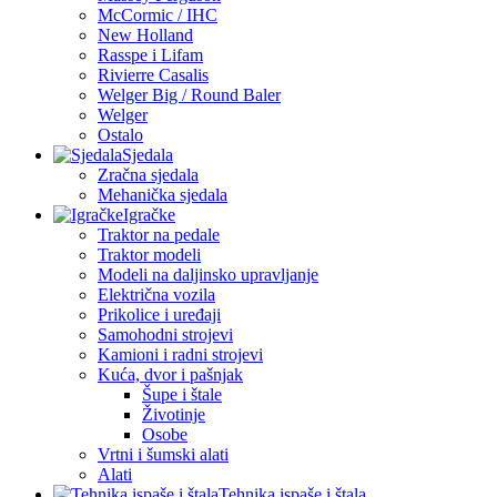
McCormic / IHC
New Holland
Rasspe i Lifam
Rivierre Casalis
Welger Big / Round Baler
Welger
Ostalo
Sjedala
Zračna sjedala
Mehanička sjedala
Igračke
Traktor na pedale
Traktor modeli
Modeli na daljinsko upravljanje
Električna vozila
Prikolice i uređaji
Samohodni strojevi
Kamioni i radni strojevi
Kuća, dvor i pašnjak
Šupe i štale
Životinje
Osobe
Vrtni i šumski alati
Alati
Tehnika ispaše i štala