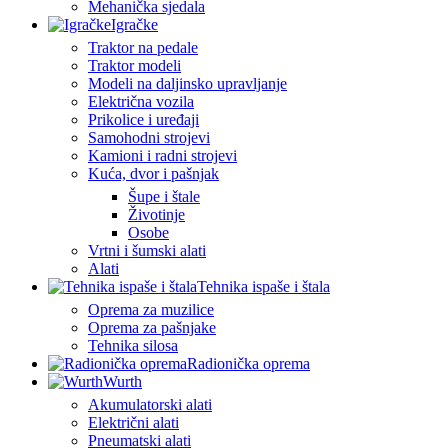
Mehanička sjedala
Igračke
Traktor na pedale
Traktor modeli
Modeli na daljinsko upravljanje
Električna vozila
Prikolice i uređaji
Samohodni strojevi
Kamioni i radni strojevi
Kuća, dvor i pašnjak
Šupe i štale
Životinje
Osobe
Vrtni i šumski alati
Alati
Tehnika ispaše i štala
Oprema za muzilice
Oprema za pašnjake
Tehnika silosa
Radionička oprema
Wurth
Akumulatorski alati
Električni alati
Pneumatski alati