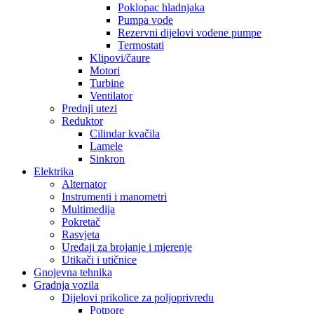
Poklopac hladnjaka
Pumpa vode
Rezervni dijelovi vodene pumpe
Termostati
Klipovi/čaure
Motori
Turbine
Ventilator
Prednji utezi
Reduktor
Cilindar kvačila
Lamele
Sinkron
Elektrika
Alternator
Instrumenti i manometri
Multimedija
Pokretač
Rasvjeta
Uređaji za brojanje i mjerenje
Utikači i utičnice
Gnojevna tehnika
Gradnja vozila
Dijelovi prikolice za poljoprivredu
Potpore