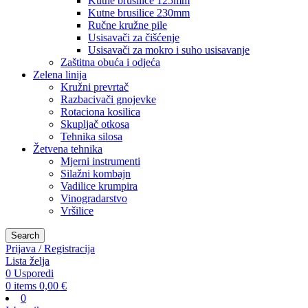
Kutne brusilice 125mm
Kutne brusilice 230mm
Ručne kružne pile
Usisavači za čišćenje
Usisavači za mokro i suho usisavanje
Zaštitna obuća i odjeća
Zelena linija
Kružni prevrtač
Razbacivači gnojevke
Rotaciona kosilica
Skupljač otkosa
Tehnika silosa
Žetvena tehnika
Mjerni instrumenti
Silažni kombajn
Vadilice krumpira
Vinogradarstvo
Vršilice
Search
Prijava / Registracija
Lista želja
0
Usporedi
0
items
0,00
€
0