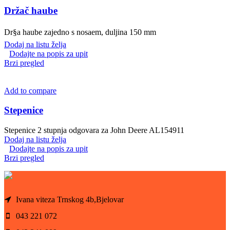
Držač haube
Dr§a haube zajedno s nosaem, duljina 150 mm
Dodaj na listu želja
Dodajte na popis za upit
Brzi pregled
Add to compare
Stepenice
Stepenice 2 stupnja odgovara za John Deere AL154911
Dodaj na listu želja
Dodajte na popis za upit
Brzi pregled
Ivana viteza Trnskog 4b,Bjelovar
043 221 072