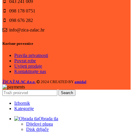
043 241 009
098 178 0751
098 676 282
info@zica-zalac.hr
Korisne poveznice
Pravila privatnosti
Povrat robe
Uvijeti prodaje
Kontaktirajte nas
ŽICA ŽALAC d.o.o.
2024 CREATED BY
amidal
Search
Izbornik
Kategorije
Obrada tla
Dijelovi pluga
Disk drljače