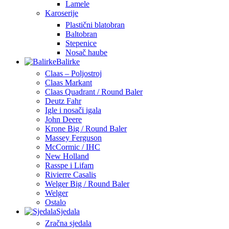
Lamele
Karoserije
Plastični blatobran
Baltobran
Stepenice
Nosač haube
Balirke
Claas – Poljostroj
Claas Markant
Claas Quadrant / Round Baler
Deutz Fahr
Igle i nosači igala
John Deere
Krone Big / Round Baler
Massey Ferguson
McCormic / IHC
New Holland
Rasspe i Lifam
Rivierre Casalis
Welger Big / Round Baler
Welger
Ostalo
Sjedala
Zračna sjedala