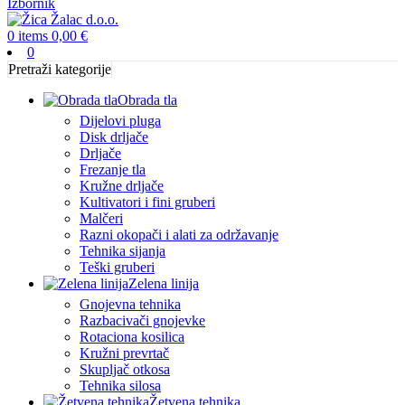
Izbornik
0
items
0,00
€
0
Pretraži kategorije
Obrada tla
Dijelovi pluga
Disk drljače
Drljače
Frezanje tla
Kružne drljače
Kultivatori i fini gruberi
Malčeri
Razni okopači i alati za održavanje
Tehnika sijanja
Teški gruberi
Zelena linija
Gnojevna tehnika
Razbacivači gnojevke
Rotaciona kosilica
Kružni prevrtač
Skupljač otkosa
Tehnika silosa
Žetvena tehnika