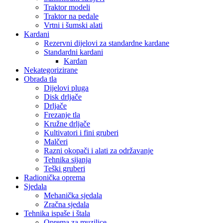
Traktor modeli
Traktor na pedale
Vrtni i šumski alati
Kardani
Rezervni dijelovi za standardne kardane
Standardni kardani
Kardan
Nekategorizirane
Obrada tla
Dijelovi pluga
Disk drljače
Drljače
Frezanje tla
Kružne drljače
Kultivatori i fini gruberi
Malčeri
Razni okopači i alati za održavanje
Tehnika sijanja
Teški gruberi
Radionička oprema
Sjedala
Mehanička sjedala
Zračna sjedala
Tehnika ispaše i štala
Oprema za muzilice