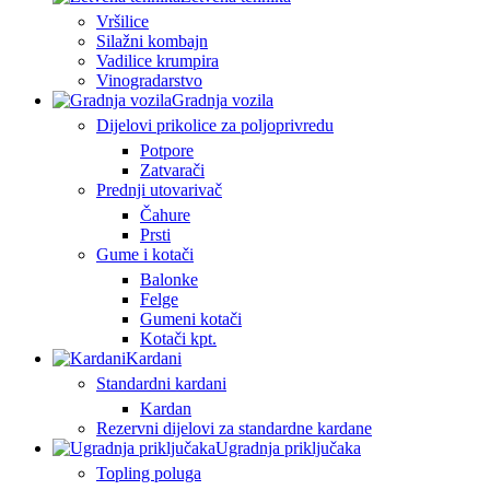
Vršilice
Silažni kombajn
Vadilice krumpira
Vinogradarstvo
Gradnja vozila
Dijelovi prikolice za poljoprivredu
Potpore
Zatvarači
Prednji utovarivač
Čahure
Prsti
Gume i kotači
Balonke
Felge
Gumeni kotači
Kotači kpt.
Kardani
Standardni kardani
Kardan
Rezervni dijelovi za standardne kardane
Ugradnja priključaka
Topling poluga