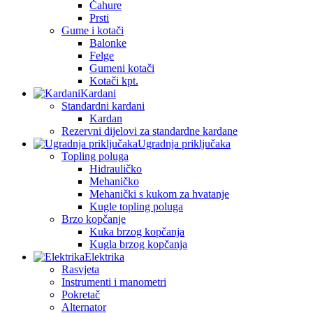
Čahure
Prsti
Gume i kotači
Balonke
Felge
Gumeni kotači
Kotači kpt.
Kardani
Standardni kardani
Kardan
Rezervni dijelovi za standardne kardane
Ugradnja priključaka
Topling poluga
Hidrauličko
Mehaničko
Mehanički s kukom za hvatanje
Kugle topling poluga
Brzo kopčanje
Kuka brzog kopčanja
Kugla brzog kopčanja
Elektrika
Rasvjeta
Instrumenti i manometri
Pokretač
Alternator