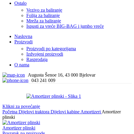
Ostalo
Vezivo za baliranje
Folija za baliranje
Mreža za baliranje
Ispusti za vreće BIG-BAG i jumbo vreće
Naslovna
Proizvodi
Proizvodi po kategorijama
Izdvojeni proizvodi
Rasprodaja
O nama
Augusta Šenoe 16, 43 000 Bjelovar
043 241 009
Klikni za povećanje
Početna
Dijelovi traktora
Dijelovi kabine
Amortizeri
Amortizer
plinski
Amortizer plinski
Povratak na proizvode