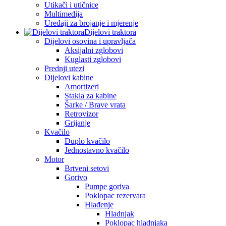
Utikači i utičnice
Multimedija
Uređaji za brojanje i mjerenje
Dijelovi traktora
Dijelovi osovina i upravljača
Aksijalni zglobovi
Kuglasti zglobovi
Prednji utezi
Dijelovi kabine
Amortizeri
Stakla za kabine
Šarke / Brave vrata
Retrovizor
Grijanje
Kvačilo
Duplo kvačilo
Jednostavno kvačilo
Motor
Brtveni setovi
Gorivo
Pumpe goriva
Poklopac rezervara
Hlađenje
Hladnjak
Poklopac hladnjaka