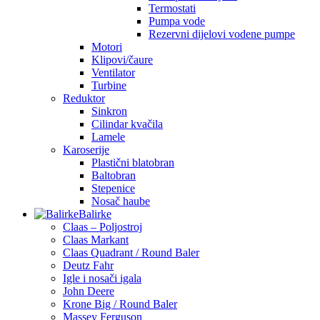
Termostati
Pumpa vode
Rezervni dijelovi vodene pumpe
Motori
Klipovi/čaure
Ventilator
Turbine
Reduktor
Sinkron
Cilindar kvačila
Lamele
Karoserije
Plastični blatobran
Baltobran
Stepenice
Nosač haube
Balirke
Claas – Poljostroj
Claas Markant
Claas Quadrant / Round Baler
Deutz Fahr
Igle i nosači igala
John Deere
Krone Big / Round Baler
Massey Ferguson