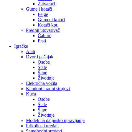
Zatvarači
Gume i kotači
Felge
Gumeni kotači
Kotači kpt.
Prednji utovarivač
Čahure
Prsti
Igračke
Alati
Dvor i pašnjak
Osobe
Štale
Šupe
Životinje
Električna vozila
Kamioni i radni strojevi
Kuća
Osobe
Štale
Šupe
Životinje
Modeli na daljinsko upravljanje
Prikolice i uređaji
Samohodni strojevi