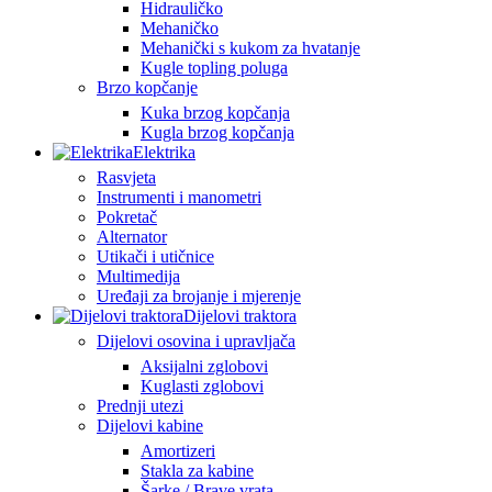
Hidrauličko
Mehaničko
Mehanički s kukom za hvatanje
Kugle topling poluga
Brzo kopčanje
Kuka brzog kopčanja
Kugla brzog kopčanja
Elektrika
Rasvjeta
Instrumenti i manometri
Pokretač
Alternator
Utikači i utičnice
Multimedija
Uređaji za brojanje i mjerenje
Dijelovi traktora
Dijelovi osovina i upravljača
Aksijalni zglobovi
Kuglasti zglobovi
Prednji utezi
Dijelovi kabine
Amortizeri
Stakla za kabine
Šarke / Brave vrata