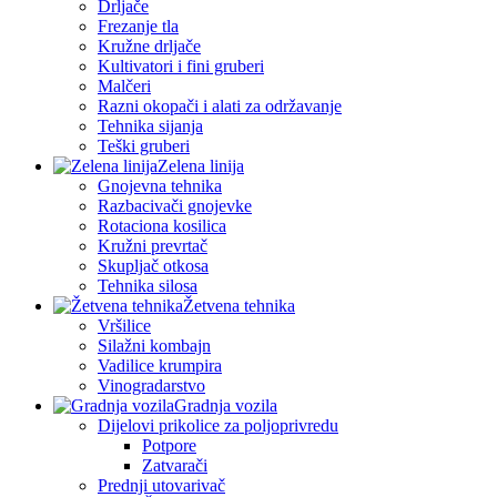
Drljače
Frezanje tla
Kružne drljače
Kultivatori i fini gruberi
Malčeri
Razni okopači i alati za održavanje
Tehnika sijanja
Teški gruberi
Zelena linija
Gnojevna tehnika
Razbacivači gnojevke
Rotaciona kosilica
Kružni prevrtač
Skupljač otkosa
Tehnika silosa
Žetvena tehnika
Vršilice
Silažni kombajn
Vadilice krumpira
Vinogradarstvo
Gradnja vozila
Dijelovi prikolice za poljoprivredu
Potpore
Zatvarači
Prednji utovarivač