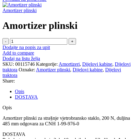
Amortizer plinski
Amortizer plinski
Amortizer
plinski
Dodajte na popis za upit
količina
Add to compare
Dodaj na listu želja
SKU:
00115746
Kategorije:
Amortizeri
,
Dijelovi kabine
,
Dijelovi
traktora
Oznake:
Amortizer plinski
,
Dijelovi kabine
,
Dijelovi
traktora
Share:
Opis
DOSTAVA
Opis
Amortizer plinski za stra§nje vjetrobransko staklo, 200 N, duljina
485 mm odgovara za CNH 1-99-976-0
DOSTAVA