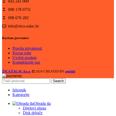
043 241 009
098 178 0751
098 676 282
info@zica-zalac.hr
Korisne poveznice
Pravila privatnosti
Povrat robe
Uvijeti prodaje
Kontaktirajte nas
ŽICA ŽALAC d.o.o.
2024 CREATED BY
amidal
Search
Izbornik
Kategorije
Obrada tla
Dijelovi pluga
Disk drljače