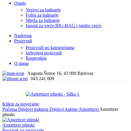
Ostalo
Vezivo za baliranje
Folija za baliranje
Mreža za baliranje
Ispusti za vreće BIG-BAG i jumbo vreće
Naslovna
Proizvodi
Proizvodi po kategorijama
Izdvojeni proizvodi
Rasprodaja
O nama
Augusta Šenoe 16, 43 000 Bjelovar
043 241 009
Klikni za povećanje
Početna
Dijelovi traktora
Dijelovi kabine
Amortizeri
Amortizer
plinski
Amortizer plinski
Povratak na proizvode