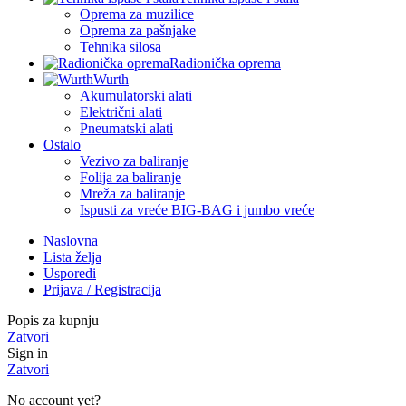
Oprema za muzilice
Oprema za pašnjake
Tehnika silosa
Radionička oprema
Wurth
Akumulatorski alati
Električni alati
Pneumatski alati
Ostalo
Vezivo za baliranje
Folija za baliranje
Mreža za baliranje
Ispusti za vreće BIG-BAG i jumbo vreće
Naslovna
Lista želja
Usporedi
Prijava / Registracija
Popis za kupnju
Zatvori
Sign in
Zatvori
No account yet?