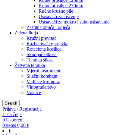
Kutne brusilice 125mm
Kutne brusilice 230mm
Ručne kružne pile
Usisavači za čišćenje
Usisavači za mokro i suho usisavanje
Zaštitna obuća i odjeća
Zelena linija
Kružni prevrtač
Razbacivači gnojevke
Rotaciona kosilica
Skupljač otkosa
Tehnika silosa
Žetvena tehnika
Mjerni instrumenti
Silažni kombajn
Vadilice krumpira
Vinogradarstvo
Vršilice
Search
Prijava / Registracija
Lista želja
0
Usporedi
0
items
0,00
€
0