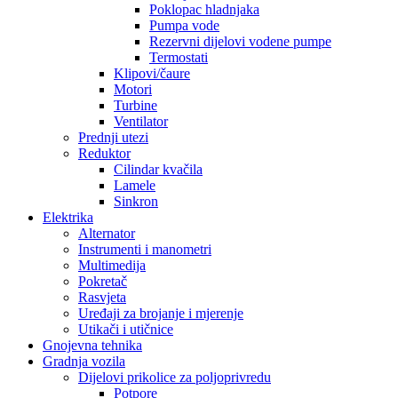
Poklopac hladnjaka
Pumpa vode
Rezervni dijelovi vodene pumpe
Termostati
Klipovi/čaure
Motori
Turbine
Ventilator
Prednji utezi
Reduktor
Cilindar kvačila
Lamele
Sinkron
Elektrika
Alternator
Instrumenti i manometri
Multimedija
Pokretač
Rasvjeta
Uređaji za brojanje i mjerenje
Utikači i utičnice
Gnojevna tehnika
Gradnja vozila
Dijelovi prikolice za poljoprivredu
Potpore