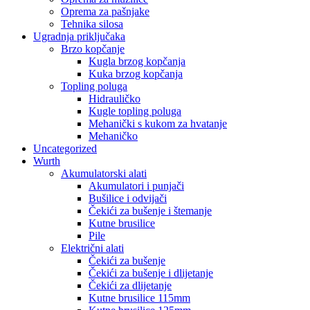
Oprema za pašnjake
Tehnika silosa
Ugradnja priključaka
Brzo kopčanje
Kugla brzog kopčanja
Kuka brzog kopčanja
Topling poluga
Hidrauličko
Kugle topling poluga
Mehanički s kukom za hvatanje
Mehaničko
Uncategorized
Wurth
Akumulatorski alati
Akumulatori i punjači
Bušilice i odvijači
Čekići za bušenje i štemanje
Kutne brusilice
Pile
Električni alati
Čekići za bušenje
Čekići za bušenje i dlijetanje
Čekići za dlijetanje
Kutne brusilice 115mm