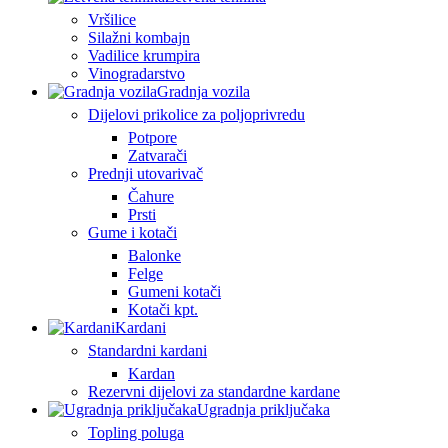
Vršilice
Silažni kombajn
Vadilice krumpira
Vinogradarstvo
Gradnja vozila
Dijelovi prikolice za poljoprivredu
Potpore
Zatvarači
Prednji utovarivač
Čahure
Prsti
Gume i kotači
Balonke
Felge
Gumeni kotači
Kotači kpt.
Kardani
Standardni kardani
Kardan
Rezervni dijelovi za standardne kardane
Ugradnja priključaka
Topling poluga