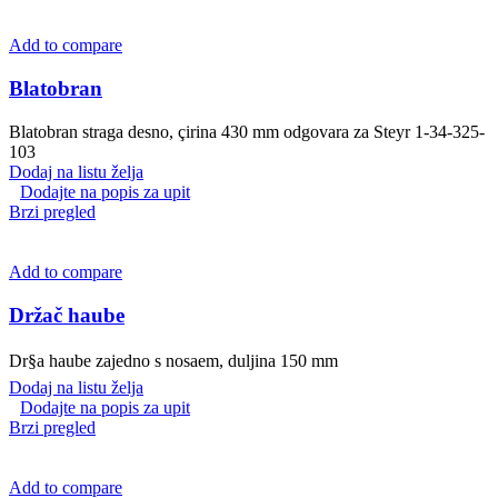
Add to compare
Blatobran
Blatobran straga desno, çirina 430 mm odgovara za Steyr 1-34-325-
103
Dodaj na listu želja
Dodajte na popis za upit
Brzi pregled
Add to compare
Držač haube
Dr§a haube zajedno s nosaem, duljina 150 mm
Dodaj na listu želja
Dodajte na popis za upit
Brzi pregled
Add to compare