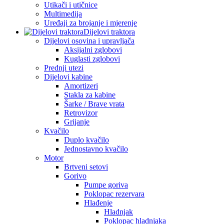
Utikači i utičnice
Multimedija
Uređaji za brojanje i mjerenje
Dijelovi traktora
Dijelovi osovina i upravljača
Aksijalni zglobovi
Kuglasti zglobovi
Prednji utezi
Dijelovi kabine
Amortizeri
Stakla za kabine
Šarke / Brave vrata
Retrovizor
Grijanje
Kvačilo
Duplo kvačilo
Jednostavno kvačilo
Motor
Brtveni setovi
Gorivo
Pumpe goriva
Poklopac rezervara
Hlađenje
Hladnjak
Poklopac hladnjaka