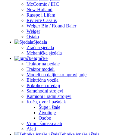
McCormic / IHC
New Holland
Rasspe i Lifam
Rivierre Casalis
Welger Big / Round Baler
Welger
Ostalo
Sjedala
Zračna sjedala
Mehanička sjedala
Igračke
Traktor na pedale
Traktor modeli
Modeli na daljinsko upravljanje
Električna vozila
Prikolice i uređaji
Samohodni strojevi
Kamioni i radni strojevi
Kuća, dvor i pašnjak
Šupe i štale
Životinje
Osobe
Vrtni i šumski alati
Alati
Tehnika ispaše i štala