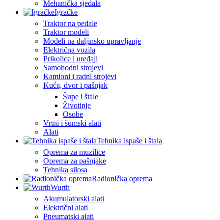
Mehanička sjedala
Igračke
Traktor na pedale
Traktor modeli
Modeli na daljinsko upravljanje
Električna vozila
Prikolice i uređaji
Samohodni strojevi
Kamioni i radni strojevi
Kuća, dvor i pašnjak
Šupe i štale
Životinje
Osobe
Vrtni i šumski alati
Alati
Tehnika ispaše i štala
Oprema za muzilice
Oprema za pašnjake
Tehnika silosa
Radionička oprema
Wurth
Akumulatorski alati
Električni alati
Pneumatski alati