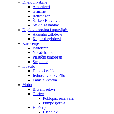
Dijelovi kabine
Amortizeri
Grijanje
Retrovizor
Šarke / Brave vrata
Stakla za kabine
Dijelovi osovina i upravljača
Aksijalni zglobovi
Kuglasti zglobovi
Karoserije
Baltobran
Nosač haube
Plastični blatobran
Stepenice
Kvačilo
Duplo kvačilo
Jednostavno kvačilo
Lamela kvačila
Motor
Brtveni setovi
Gorivo
Poklopac rezervara
Pumpe goriva
Hlađenje
Hladnjak