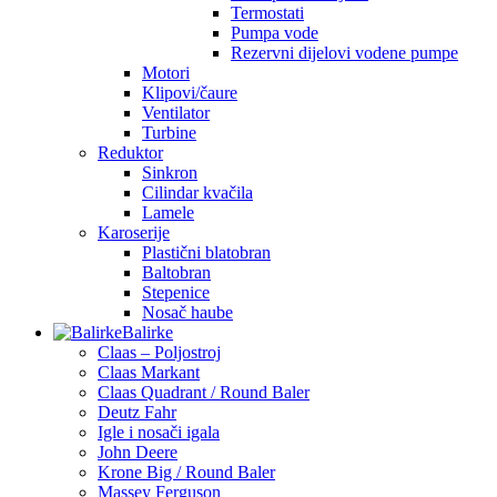
Termostati
Pumpa vode
Rezervni dijelovi vodene pumpe
Motori
Klipovi/čaure
Ventilator
Turbine
Reduktor
Sinkron
Cilindar kvačila
Lamele
Karoserije
Plastični blatobran
Baltobran
Stepenice
Nosač haube
Balirke
Claas – Poljostroj
Claas Markant
Claas Quadrant / Round Baler
Deutz Fahr
Igle i nosači igala
John Deere
Krone Big / Round Baler
Massey Ferguson