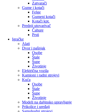
Zatvarači
Gume i kotači
Felge
Gumeni kotači
Kotači kpt.
Prednji utovarivač
Čahure
Prsti
Igračke
Alati
Dvor i pašnjak
Osobe
Štale
Šupe
Životinje
Električna vozila
Kamioni i radni strojevi
Kuća
Osobe
Štale
Šupe
Životinje
Modeli na daljinsko upravljanje
Prikolice i uređaji
Samohodni strojevi