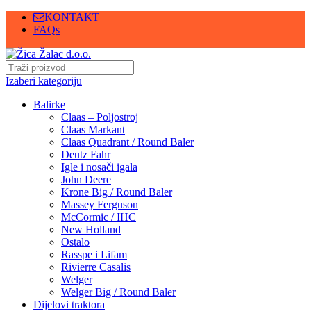
KONTAKT
FAQs
Izaberi kategoriju
Balirke
Claas – Poljostroj
Claas Markant
Claas Quadrant / Round Baler
Deutz Fahr
Igle i nosači igala
John Deere
Krone Big / Round Baler
Massey Ferguson
McCormic / IHC
New Holland
Ostalo
Rasspe i Lifam
Rivierre Casalis
Welger
Welger Big / Round Baler
Dijelovi traktora