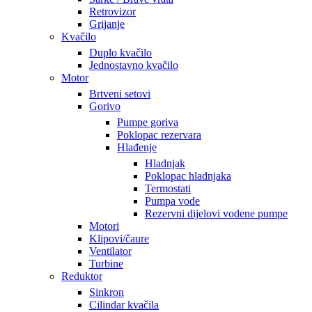
Retrovizor
Grijanje
Kvačilo
Duplo kvačilo
Jednostavno kvačilo
Motor
Brtveni setovi
Gorivo
Pumpe goriva
Poklopac rezervara
Hlađenje
Hladnjak
Poklopac hladnjaka
Termostati
Pumpa vode
Rezervni dijelovi vodene pumpe
Motori
Klipovi/čaure
Ventilator
Turbine
Reduktor
Sinkron
Cilindar kvačila