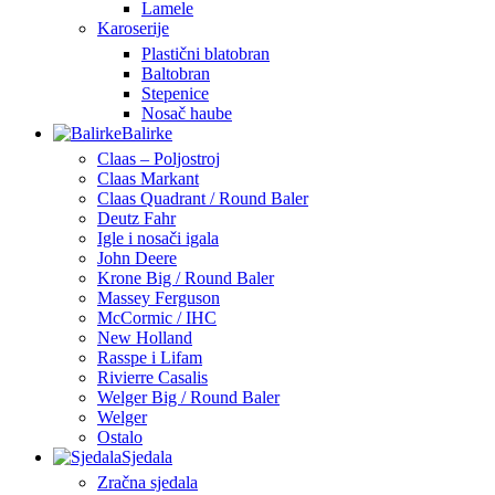
Lamele
Karoserije
Plastični blatobran
Baltobran
Stepenice
Nosač haube
Balirke
Claas – Poljostroj
Claas Markant
Claas Quadrant / Round Baler
Deutz Fahr
Igle i nosači igala
John Deere
Krone Big / Round Baler
Massey Ferguson
McCormic / IHC
New Holland
Rasspe i Lifam
Rivierre Casalis
Welger Big / Round Baler
Welger
Ostalo
Sjedala
Zračna sjedala