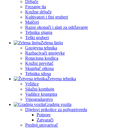
Drljače
Frezanje tla
Kružne drljače
Kultivatori i fini gruberi
Malčeri
Razni okopači i alati za održavanje
Tehnika sijanja
Teški gruberi
Zelena linija
Gnojevna tehnika
Razbacivači gnojevke
Rotaciona kosilica
Kružni prevrtač
Skupljač otkosa
Tehnika silosa
Žetvena tehnika
Vršilice
Silažni kombajn
Vadilice krumpira
Vinogradarstvo
Gradnja vozila
Dijelovi prikolice za poljoprivredu
Potpore
Zatvarači
Prednji utovarivač