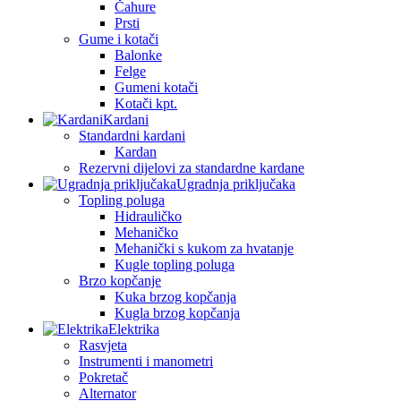
Čahure
Prsti
Gume i kotači
Balonke
Felge
Gumeni kotači
Kotači kpt.
Kardani
Standardni kardani
Kardan
Rezervni dijelovi za standardne kardane
Ugradnja priključaka
Topling poluga
Hidrauličko
Mehaničko
Mehanički s kukom za hvatanje
Kugle topling poluga
Brzo kopčanje
Kuka brzog kopčanja
Kugla brzog kopčanja
Elektrika
Rasvjeta
Instrumenti i manometri
Pokretač
Alternator