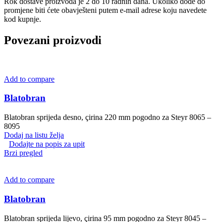
Rok dostave proizvoda je 2 do 10 radnih dana. Ukoliko dođe do
promjene biti ćete obavješteni putem e-mail adrese koju navedete
kod kupnje.
Povezani proizvodi
Add to compare
Blatobran
Blatobran sprijeda desno, çirina 220 mm pogodno za Steyr 8065 –
8095
Dodaj na listu želja
Dodajte na popis za upit
Brzi pregled
Add to compare
Blatobran
Blatobran sprijeda lijevo, çirina 95 mm pogodno za Steyr 8045 –