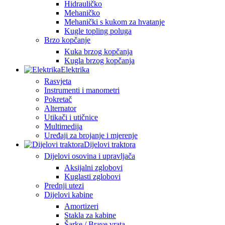
Hidrauličko
Mehaničko
Mehanički s kukom za hvatanje
Kugle topling poluga
Brzo kopčanje
Kuka brzog kopčanja
Kugla brzog kopčanja
Elektrika
Rasvjeta
Instrumenti i manometri
Pokretač
Alternator
Utikači i utičnice
Multimedija
Uređaji za brojanje i mjerenje
Dijelovi traktora
Dijelovi osovina i upravljača
Aksijalni zglobovi
Kuglasti zglobovi
Prednji utezi
Dijelovi kabine
Amortizeri
Stakla za kabine
Šarke / Brave vrata