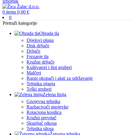
Izbornik
0
items
0,00
€
0
Pretraži kategorije
Obrada tla
Dijelovi pluga
Disk drljače
Drljače
Frezanje tla
Kružne drljače
Kultivatori i fini gruberi
Malčeri
Razni okopači i alati za održavanje
Tehnika sijanja
Teški gruberi
Zelena linija
Gnojevna tehnika
Razbacivači gnojevke
Rotaciona kosilica
Kružni prevrtač
Skupljač otkosa
Tehnika silosa
Žetvena tehnika