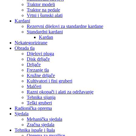
Traktor modeli
Traktor na pedale
Vrtni i šumski alati
Kardani
Rezervni dijelovi za standardne kardane
Standardni kardani
Kardan
Nekategorizirane
Obrada tla
Dijelovi pluga
Disk drljače
Drljače
Frezanje tla
Kružne drljače
Kultivatori i fini gruberi
Malčeri
Razni okopači i alati za održavanje
Tehnika sijanja
Teški gruberi
Radionička oprema
Sjedala
Mehanička sjedala
Zračna sjedala
Tehnika ispaše i štala
Oprema za muzilice