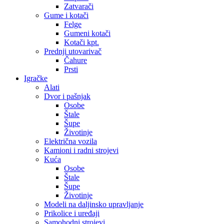
Zatvarači
Gume i kotači
Felge
Gumeni kotači
Kotači kpt.
Prednji utovarivač
Čahure
Prsti
Igračke
Alati
Dvor i pašnjak
Osobe
Štale
Šupe
Životinje
Električna vozila
Kamioni i radni strojevi
Kuća
Osobe
Štale
Šupe
Životinje
Modeli na daljinsko upravljanje
Prikolice i uređaji
Samohodni strojevi