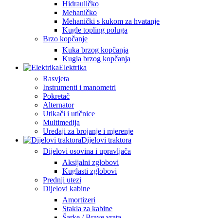
Hidrauličko
Mehaničko
Mehanički s kukom za hvatanje
Kugle topling poluga
Brzo kopčanje
Kuka brzog kopčanja
Kugla brzog kopčanja
Elektrika
Rasvjeta
Instrumenti i manometri
Pokretač
Alternator
Utikači i utičnice
Multimedija
Uređaji za brojanje i mjerenje
Dijelovi traktora
Dijelovi osovina i upravljača
Aksijalni zglobovi
Kuglasti zglobovi
Prednji utezi
Dijelovi kabine
Amortizeri
Stakla za kabine
Šarke / Brave vrata