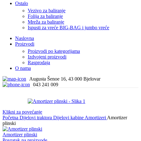
Ostalo
Vezivo za baliranje
Folija za baliranje
Mreža za baliranje
Ispusti za vreće BIG-BAG i jumbo vreće
Naslovna
Proizvodi
Proizvodi po kategorijama
Izdvojeni proizvodi
Rasprodaja
O nama
Augusta Šenoe 16, 43 000 Bjelovar
043 241 009
Klikni za povećanje
Početna
Dijelovi traktora
Dijelovi kabine
Amortizeri
Amortizer
plinski
Amortizer plinski
Povratak na proizvode