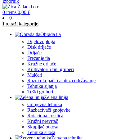
Izbornik
0
items
0,00
€
0
Pretraži kategorije
Obrada tla
Dijelovi pluga
Disk drljače
Drljače
Frezanje tla
Kružne drljače
Kultivatori i fini gruberi
Malčeri
Razni okopači i alati za održavanje
Tehnika sijanja
Teški gruberi
Zelena linija
Gnojevna tehnika
Razbacivači gnojevke
Rotaciona kosilica
Kružni prevrtač
Skupljač otkosa
Tehnika silosa
Žetvena tehnika