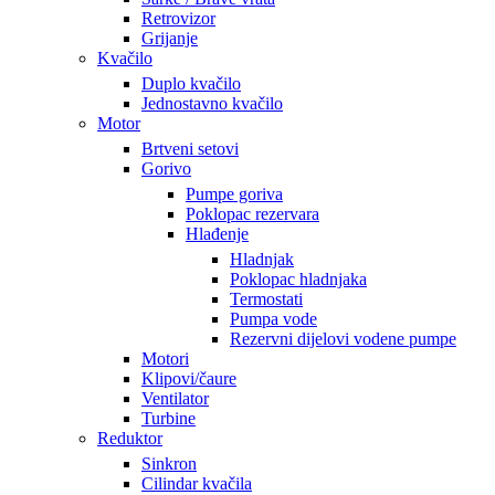
Retrovizor
Grijanje
Kvačilo
Duplo kvačilo
Jednostavno kvačilo
Motor
Brtveni setovi
Gorivo
Pumpe goriva
Poklopac rezervara
Hlađenje
Hladnjak
Poklopac hladnjaka
Termostati
Pumpa vode
Rezervni dijelovi vodene pumpe
Motori
Klipovi/čaure
Ventilator
Turbine
Reduktor
Sinkron
Cilindar kvačila