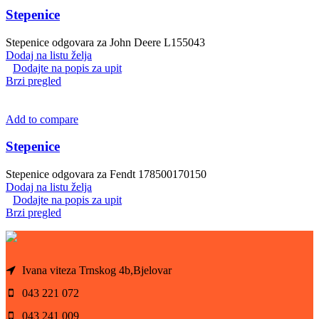
Stepenice
Stepenice odgovara za John Deere L155043
Dodaj na listu želja
Dodajte na popis za upit
Brzi pregled
Add to compare
Stepenice
Stepenice odgovara za Fendt 178500170150
Dodaj na listu želja
Dodajte na popis za upit
Brzi pregled
Ivana viteza Trnskog 4b,Bjelovar
043 221 072
043 241 009