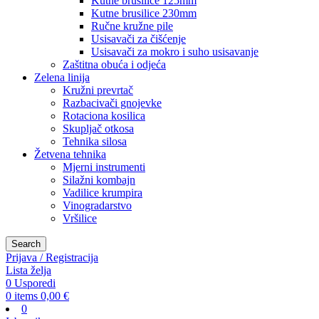
Kutne brusilice 125mm
Kutne brusilice 230mm
Ručne kružne pile
Usisavači za čišćenje
Usisavači za mokro i suho usisavanje
Zaštitna obuća i odjeća
Zelena linija
Kružni prevrtač
Razbacivači gnojevke
Rotaciona kosilica
Skupljač otkosa
Tehnika silosa
Žetvena tehnika
Mjerni instrumenti
Silažni kombajn
Vadilice krumpira
Vinogradarstvo
Vršilice
Search
Prijava / Registracija
Lista želja
0
Usporedi
0
items
0,00
€
0