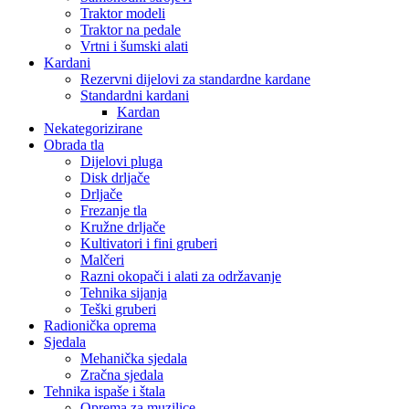
Traktor modeli
Traktor na pedale
Vrtni i šumski alati
Kardani
Rezervni dijelovi za standardne kardane
Standardni kardani
Kardan
Nekategorizirane
Obrada tla
Dijelovi pluga
Disk drljače
Drljače
Frezanje tla
Kružne drljače
Kultivatori i fini gruberi
Malčeri
Razni okopači i alati za održavanje
Tehnika sijanja
Teški gruberi
Radionička oprema
Sjedala
Mehanička sjedala
Zračna sjedala
Tehnika ispaše i štala
Oprema za muzilice