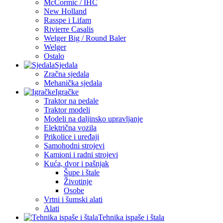
McCormic / IHC
New Holland
Rasspe i Lifam
Rivierre Casalis
Welger Big / Round Baler
Welger
Ostalo
Sjedala
Zračna sjedala
Mehanička sjedala
Igračke
Traktor na pedale
Traktor modeli
Modeli na daljinsko upravljanje
Električna vozila
Prikolice i uređaji
Samohodni strojevi
Kamioni i radni strojevi
Kuća, dvor i pašnjak
Šupe i štale
Životinje
Osobe
Vrtni i šumski alati
Alati
Tehnika ispaše i štala