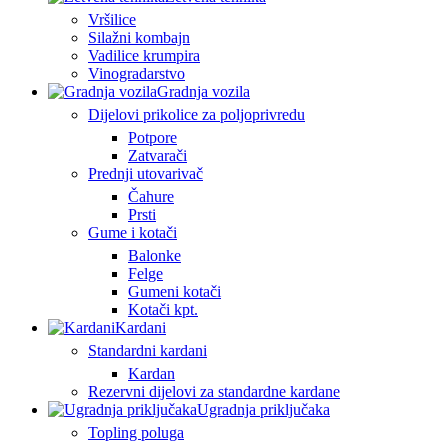
Vršilice
Silažni kombajn
Vadilice krumpira
Vinogradarstvo
Gradnja vozila
Dijelovi prikolice za poljoprivredu
Potpore
Zatvarači
Prednji utovarivač
Čahure
Prsti
Gume i kotači
Balonke
Felge
Gumeni kotači
Kotači kpt.
Kardani
Standardni kardani
Kardan
Rezervni dijelovi za standardne kardane
Ugradnja priključaka
Topling poluga