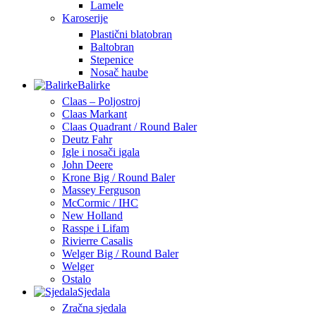
Lamele
Karoserije
Plastični blatobran
Baltobran
Stepenice
Nosač haube
Balirke
Claas – Poljostroj
Claas Markant
Claas Quadrant / Round Baler
Deutz Fahr
Igle i nosači igala
John Deere
Krone Big / Round Baler
Massey Ferguson
McCormic / IHC
New Holland
Rasspe i Lifam
Rivierre Casalis
Welger Big / Round Baler
Welger
Ostalo
Sjedala
Zračna sjedala