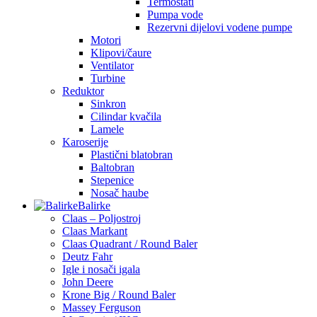
Termostati
Pumpa vode
Rezervni dijelovi vodene pumpe
Motori
Klipovi/čaure
Ventilator
Turbine
Reduktor
Sinkron
Cilindar kvačila
Lamele
Karoserije
Plastični blatobran
Baltobran
Stepenice
Nosač haube
Balirke
Claas – Poljostroj
Claas Markant
Claas Quadrant / Round Baler
Deutz Fahr
Igle i nosači igala
John Deere
Krone Big / Round Baler
Massey Ferguson