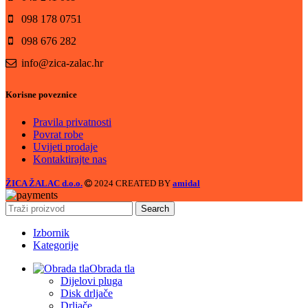
098 178 0751
098 676 282
info@zica-zalac.hr
Korisne poveznice
Pravila privatnosti
Povrat robe
Uvijeti prodaje
Kontaktirajte nas
ŽICA ŽALAC d.o.o.
2024 CREATED BY
amidal
Search
Izbornik
Kategorije
Obrada tla
Dijelovi pluga
Disk drljače
Drljače