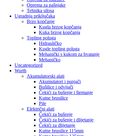
Oprema za pašnjake
Tehnika silosa
Ugradnja priključaka
Brzo kopčanje
Kugla brzog kopčanja
Kuka brzog kopčanja
Topling poluga
Hidrauličko
Kugle topling poluga
Mehanički s kukom za hvatanje
Mehaničko
Uncategorized
Wurth
Akumulatorski alati
Akumulatori i punjači
Bušilice i odvijači
Čekići za bušenje i štemanje
Kutne brusilice
Pile
Električni alati
Čekići za bušenje
Čekići za bušenje i dlijetanje
Čekići za dlijetanje
Kutne brusilice 115mm