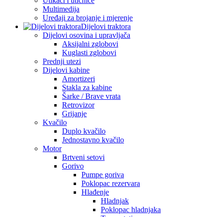
Utikači i utičnice
Multimedija
Uređaji za brojanje i mjerenje
Dijelovi traktora
Dijelovi osovina i upravljača
Aksijalni zglobovi
Kuglasti zglobovi
Prednji utezi
Dijelovi kabine
Amortizeri
Stakla za kabine
Šarke / Brave vrata
Retrovizor
Grijanje
Kvačilo
Duplo kvačilo
Jednostavno kvačilo
Motor
Brtveni setovi
Gorivo
Pumpe goriva
Poklopac rezervara
Hlađenje
Hladnjak
Poklopac hladnjaka