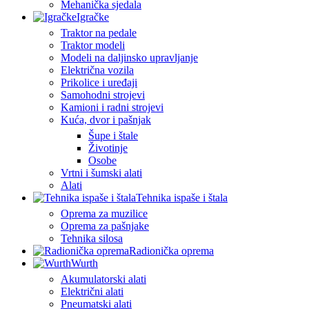
Mehanička sjedala
Igračke
Traktor na pedale
Traktor modeli
Modeli na daljinsko upravljanje
Električna vozila
Prikolice i uređaji
Samohodni strojevi
Kamioni i radni strojevi
Kuća, dvor i pašnjak
Šupe i štale
Životinje
Osobe
Vrtni i šumski alati
Alati
Tehnika ispaše i štala
Oprema za muzilice
Oprema za pašnjake
Tehnika silosa
Radionička oprema
Wurth
Akumulatorski alati
Električni alati
Pneumatski alati