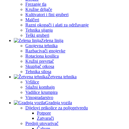
Frezanje tla
Kružne drljače
Kultivatori i fini gruberi
Malčeri
Razni okopači i alati za održavanje
Tehnika sijanja
Teški gruberi
Zelena linija
Gnojevna tehnika
Razbacivači gnojevke
Rotaciona kosilica
Kružni prevrtač
Skupljač otkosa
Tehnika silosa
Žetvena tehnika
Vršilice
Silažni kombajn
Vadilice krumpira
Vinogradarstvo
Gradnja vozila
Dijelovi prikolice za poljoprivredu
Potpore
Zatvarači
Prednji utovarivač
Čahure