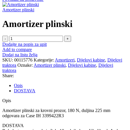
Amortizer plinski
Amortizer plinski
Amortizer
plinski
Dodajte na popis za upit
količina
Add to compare
Dodaj na listu želja
SKU:
00115776
Kategorije:
Amortizeri
,
Dijelovi kabine
,
Dijelovi
traktora
Oznake:
Amortizer plinski
,
Dijelovi kabine
,
Dijelovi
traktora
Share:
Opis
DOSTAVA
Opis
Amortizer plinski za krovni prozor, 180 N, duljina 225 mm
odgovara za Case IH 3399422R3
DOSTAVA