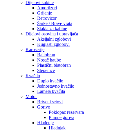
Dijelovi kabine
Amortizeri
Grijanje
Retrovizor
Šarke / Brave vrata
Stakla za kabine
Dijelovi osovina i upravljača
Aksijalni zglobovi
Kuglasti zglobovi
Karoserije
Baltobran
Nosač haube
Plastični blatobran
Stepenice
Kvačilo
Duplo kvačilo
Jednostavno kvačilo
Lamela kvačila
Motor
Brtveni setovi
Gorivo
Poklopac rezervara
Pumpe goriva
Hlađenje
Hladnjak