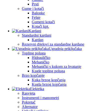
Prsti
Gume i kotači
Balonke
Felge
Gumeni kotači
Kotači kpt.
Kardani
Standardni kardani
Kardan
Rezervni dijelovi za standardne kardane
Ugradnja priključaka
Topling poluga
Hidrauličko
Mehaničko
Mehanički s kukom za hvatanje
Kugle topling poluga
Brzo kopčanje
Kuka brzog kopčanja
Kugla brzog kopčanja
Elektrika
Rasvjeta
Instrumenti i manometri
Pokretač
Alternator