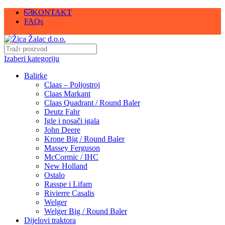
KONTAKT
FAQs
Izaberi kategoriju
Balirke
Claas – Poljostroj
Claas Markant
Claas Quadrant / Round Baler
Deutz Fahr
Igle i nosači igala
John Deere
Krone Big / Round Baler
Massey Ferguson
McCormic / IHC
New Holland
Ostalo
Rasspe i Lifam
Rivierre Casalis
Welger
Welger Big / Round Baler
Dijelovi traktora