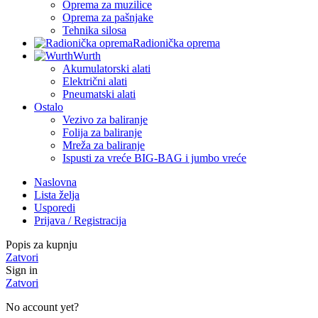
Oprema za muzilice
Oprema za pašnjake
Tehnika silosa
Radionička oprema
Wurth
Akumulatorski alati
Električni alati
Pneumatski alati
Ostalo
Vezivo za baliranje
Folija za baliranje
Mreža za baliranje
Ispusti za vreće BIG-BAG i jumbo vreće
Naslovna
Lista želja
Usporedi
Prijava / Registracija
Popis za kupnju
Zatvori
Sign in
Zatvori
No account yet?