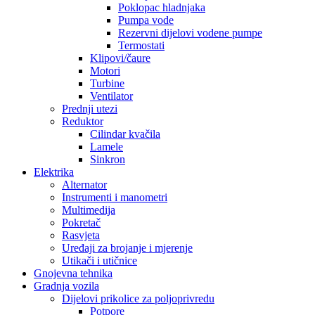
Poklopac hladnjaka
Pumpa vode
Rezervni dijelovi vodene pumpe
Termostati
Klipovi/čaure
Motori
Turbine
Ventilator
Prednji utezi
Reduktor
Cilindar kvačila
Lamele
Sinkron
Elektrika
Alternator
Instrumenti i manometri
Multimedija
Pokretač
Rasvjeta
Uređaji za brojanje i mjerenje
Utikači i utičnice
Gnojevna tehnika
Gradnja vozila
Dijelovi prikolice za poljoprivredu
Potpore