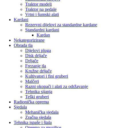
Traktor modeli
Traktor na pedale
Vrtni i šumski alati
Kardani
Rezervni dijelovi za standardne kardane
Standardni kardani
Kardan
Nekategorizirane
Obrada tla
Dijelovi pluga
Disk drljače
Drljače
Frezanje tla
Kružne drljače
Kultivatori i fini gruberi
Malčeri
Razni okopači i alati za održavanje
Tehnika sijanja
Teški gruberi
Radionička oprema
Sjedala
Mehanička sjedala
Zračna sjedala
Tehnika ispaše i štala
Oprema za muzilice