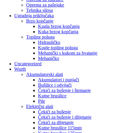
Oprema za pašnjake
Tehnika silosa
Ugradnja priključaka
Brzo kopčanje
Kugla brzog kopčanja
Kuka brzog kopčanja
Topling poluga
Hidrauličko
Kugle topling poluga
Mehanički s kukom za hvatanje
Mehaničko
Uncategorized
Wurth
Akumulatorski alati
Akumulatori i punjači
Bušilice i odvijači
Čekići za bušenje i štemanje
Kutne brusilice
Pile
Električni alati
Čekići za bušenje
Čekići za bušenje i dlijetanje
Čekići za dlijetanje
Kutne brusilice 115mm