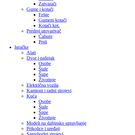
Zatvarači
Gume i kotači
Felge
Gumeni kotači
Kotači kpt.
Prednji utovarivač
Čahure
Prsti
Igračke
Alati
Dvor i pašnjak
Osobe
Štale
Šupe
Životinje
Električna vozila
Kamioni i radni strojevi
Kuća
Osobe
Štale
Šupe
Životinje
Modeli na daljinsko upravljanje
Prikolice i uređaji
Samohodni strojevi