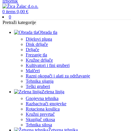
Izbornik
0
items
0,00
€
0
Pretraži kategorije
Obrada tla
Dijelovi pluga
Disk drljače
Drljače
Frezanje tla
Kružne drljače
Kultivatori i fini gruberi
Malčeri
Razni okopači i alati za održavanje
Tehnika sijanja
Teški gruberi
Zelena linija
Gnojevna tehnika
Razbacivači gnojevke
Rotaciona kosilica
Kružni prevrtač
Skupljač otkosa
Tehnika silosa
Žetvena tehnika