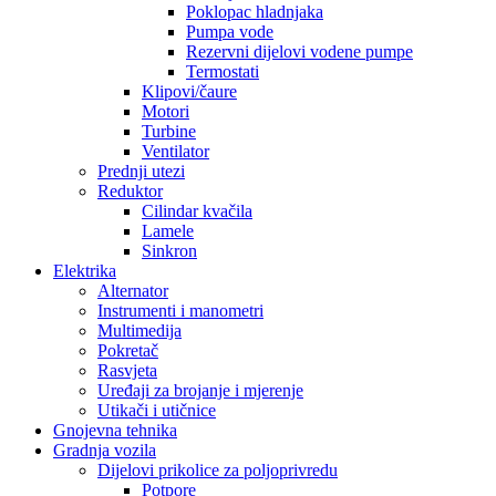
Poklopac hladnjaka
Pumpa vode
Rezervni dijelovi vodene pumpe
Termostati
Klipovi/čaure
Motori
Turbine
Ventilator
Prednji utezi
Reduktor
Cilindar kvačila
Lamele
Sinkron
Elektrika
Alternator
Instrumenti i manometri
Multimedija
Pokretač
Rasvjeta
Uređaji za brojanje i mjerenje
Utikači i utičnice
Gnojevna tehnika
Gradnja vozila
Dijelovi prikolice za poljoprivredu
Potpore