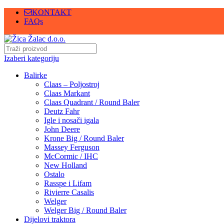
KONTAKT
FAQs
Izaberi kategoriju
Balirke
Claas – Poljostroj
Claas Markant
Claas Quadrant / Round Baler
Deutz Fahr
Igle i nosači igala
John Deere
Krone Big / Round Baler
Massey Ferguson
McCormic / IHC
New Holland
Ostalo
Rasspe i Lifam
Rivierre Casalis
Welger
Welger Big / Round Baler
Dijelovi traktora