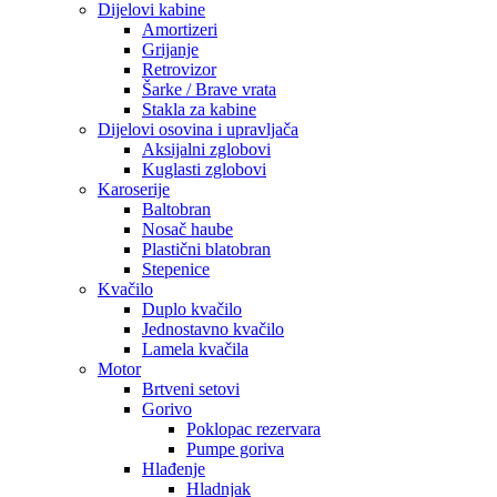
Dijelovi kabine
Amortizeri
Grijanje
Retrovizor
Šarke / Brave vrata
Stakla za kabine
Dijelovi osovina i upravljača
Aksijalni zglobovi
Kuglasti zglobovi
Karoserije
Baltobran
Nosač haube
Plastični blatobran
Stepenice
Kvačilo
Duplo kvačilo
Jednostavno kvačilo
Lamela kvačila
Motor
Brtveni setovi
Gorivo
Poklopac rezervara
Pumpe goriva
Hlađenje
Hladnjak