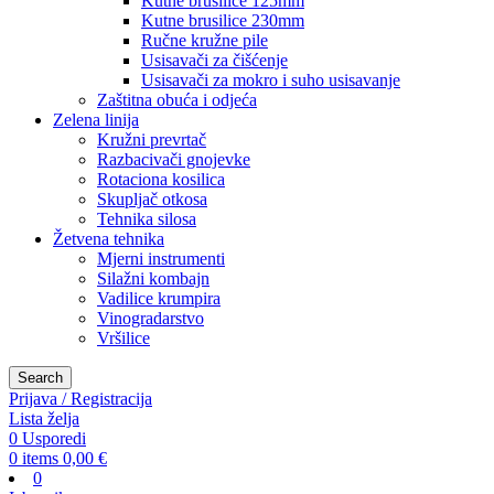
Kutne brusilice 125mm
Kutne brusilice 230mm
Ručne kružne pile
Usisavači za čišćenje
Usisavači za mokro i suho usisavanje
Zaštitna obuća i odjeća
Zelena linija
Kružni prevrtač
Razbacivači gnojevke
Rotaciona kosilica
Skupljač otkosa
Tehnika silosa
Žetvena tehnika
Mjerni instrumenti
Silažni kombajn
Vadilice krumpira
Vinogradarstvo
Vršilice
Search
Prijava / Registracija
Lista želja
0
Usporedi
0
items
0,00
€
0