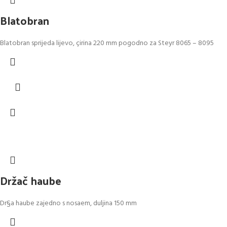
Blatobran
Blatobran sprijeda lijevo, çirina 220 mm pogodno za Steyr 8065 – 8095
Držač haube
Dr§a haube zajedno s nosaem, duljina 150 mm