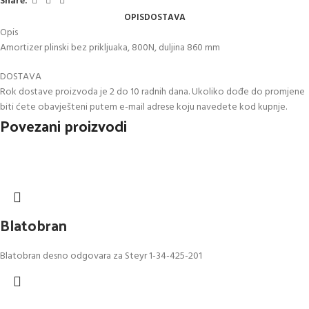
Share:
OPIS
DOSTAVA
Opis
Amortizer plinski bez prikljuaka, 800N, duljina 860 mm
DOSTAVA
Rok dostave proizvoda je 2 do 10 radnih dana. Ukoliko dođe do promjene
biti ćete obavješteni putem e-mail adrese koju navedete kod kupnje.
Povezani proizvodi
Blatobran
Blatobran desno odgovara za Steyr 1-34-425-201