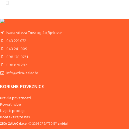
Ivana viteza Trnskog 4b,Bjelovar
043 221 072
043 241 009
098 178 0751
098 676 282
info@zica-zalac.hr
KORISNE POVEZNICE
Pravila privatnosti
Povrat robe
Uvijeti prodaje
Kontaktirajte nas
ŽICA ŽALAC d.o.o.
2024 CREATED BY
amidal