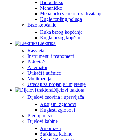
Hidrauličko
Mehaničko
Mehanički s kukom za hvatanje
Kugle topling poluga
Brzo kopčanje
Kuka brzog kopčanja
Kugla brzog kopčanja
Elektrika
Rasvjeta
Instrumenti i manometri
Pokretač
Alternator
Utikači i utičnice
Multimedija
Uređaji za brojanje i mjerenje
Dijelovi traktora
Dijelovi osovina i upravljača
Aksijalni zglobovi
Kuglasti zglobovi
Prednji utezi
Dijelovi kabine
Amortizeri
Stakla za kabine
Šarke / Brave vrata