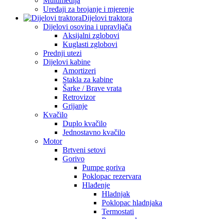
Multimedija
Uređaji za brojanje i mjerenje
Dijelovi traktora
Dijelovi osovina i upravljača
Aksijalni zglobovi
Kuglasti zglobovi
Prednji utezi
Dijelovi kabine
Amortizeri
Stakla za kabine
Šarke / Brave vrata
Retrovizor
Grijanje
Kvačilo
Duplo kvačilo
Jednostavno kvačilo
Motor
Brtveni setovi
Gorivo
Pumpe goriva
Poklopac rezervara
Hlađenje
Hladnjak
Poklopac hladnjaka
Termostati