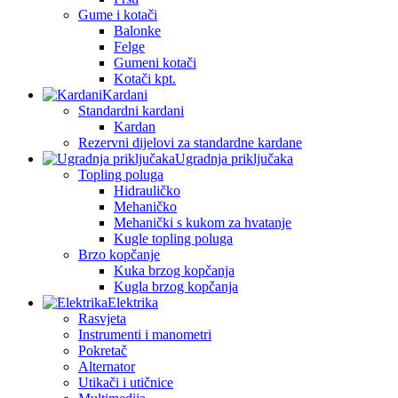
Gume i kotači
Balonke
Felge
Gumeni kotači
Kotači kpt.
Kardani
Standardni kardani
Kardan
Rezervni dijelovi za standardne kardane
Ugradnja priključaka
Topling poluga
Hidrauličko
Mehaničko
Mehanički s kukom za hvatanje
Kugle topling poluga
Brzo kopčanje
Kuka brzog kopčanja
Kugla brzog kopčanja
Elektrika
Rasvjeta
Instrumenti i manometri
Pokretač
Alternator
Utikači i utičnice