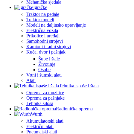
Mehanička sjedala
Igračke
Traktor na pedale
Traktor modeli
Modeli na daljinsko upravljanje
Električna vozila
Prikolice i uređaji
Samohodni strojevi
Kamioni i radni strojevi
Kuća, dvor i pašnjak
Šupe i štale
Životinje
Osobe
Vrtni i šumski alati
Alati
Tehnika ispaše i štala
Oprema za muzilice
Oprema za pašnjake
Tehnika silosa
Radionička oprema
Wurth
Akumulatorski alati
Električni alati
Pneumatski alati