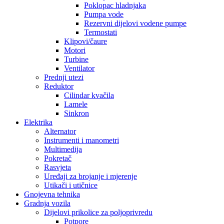
Poklopac hladnjaka
Pumpa vode
Rezervni dijelovi vodene pumpe
Termostati
Klipovi/čaure
Motori
Turbine
Ventilator
Prednji utezi
Reduktor
Cilindar kvačila
Lamele
Sinkron
Elektrika
Alternator
Instrumenti i manometri
Multimedija
Pokretač
Rasvjeta
Uređaji za brojanje i mjerenje
Utikači i utičnice
Gnojevna tehnika
Gradnja vozila
Dijelovi prikolice za poljoprivredu
Potpore