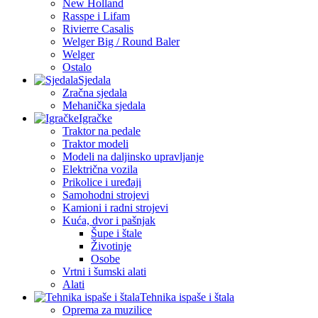
New Holland
Rasspe i Lifam
Rivierre Casalis
Welger Big / Round Baler
Welger
Ostalo
Sjedala
Zračna sjedala
Mehanička sjedala
Igračke
Traktor na pedale
Traktor modeli
Modeli na daljinsko upravljanje
Električna vozila
Prikolice i uređaji
Samohodni strojevi
Kamioni i radni strojevi
Kuća, dvor i pašnjak
Šupe i štale
Životinje
Osobe
Vrtni i šumski alati
Alati
Tehnika ispaše i štala
Oprema za muzilice