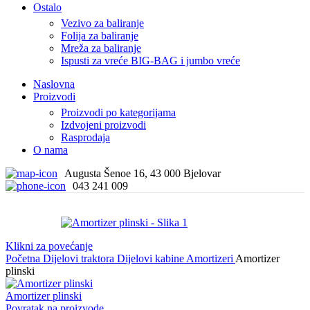
Ostalo
Vezivo za baliranje
Folija za baliranje
Mreža za baliranje
Ispusti za vreće BIG-BAG i jumbo vreće
Naslovna
Proizvodi
Proizvodi po kategorijama
Izdvojeni proizvodi
Rasprodaja
O nama
Augusta Šenoe 16, 43 000 Bjelovar
043 241 009
Klikni za povećanje
Početna
Dijelovi traktora
Dijelovi kabine
Amortizeri
Amortizer
plinski
Amortizer plinski
Povratak na proizvode