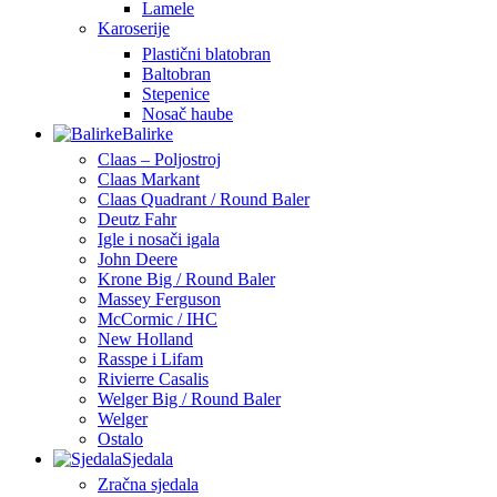
Lamele
Karoserije
Plastični blatobran
Baltobran
Stepenice
Nosač haube
Balirke
Claas – Poljostroj
Claas Markant
Claas Quadrant / Round Baler
Deutz Fahr
Igle i nosači igala
John Deere
Krone Big / Round Baler
Massey Ferguson
McCormic / IHC
New Holland
Rasspe i Lifam
Rivierre Casalis
Welger Big / Round Baler
Welger
Ostalo
Sjedala
Zračna sjedala