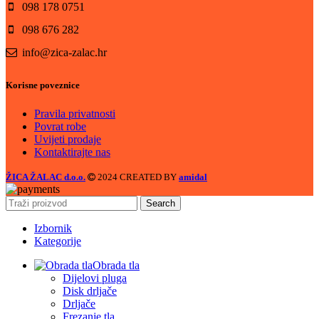
098 178 0751
098 676 282
info@zica-zalac.hr
Korisne poveznice
Pravila privatnosti
Povrat robe
Uvijeti prodaje
Kontaktirajte nas
ŽICA ŽALAC d.o.o.
2024 CREATED BY
amidal
Search
Izbornik
Kategorije
Obrada tla
Dijelovi pluga
Disk drljače
Drljače
Frezanje tla