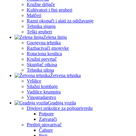
Kružne drljače
Kultivatori i fini gruberi
Malčeri
Razni okopači i alati za održavanje
Tehnika sijanja
Teški gruberi
Zelena linija
Gnojevna tehnika
Razbacivači gnojevke
Rotaciona kosilica
Kružni prevrtač
Skupljač otkosa
Tehnika silosa
Žetvena tehnika
Vršilice
Silažni kombajn
Vadilice krumpira
Vinogradarstvo
Gradnja vozila
Dijelovi prikolice za poljoprivredu
Potpore
Zatvarači
Prednji utovarivač
Čahure
Prsti