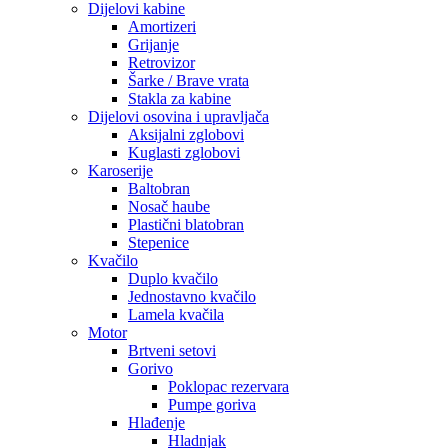
Dijelovi kabine
Amortizeri
Grijanje
Retrovizor
Šarke / Brave vrata
Stakla za kabine
Dijelovi osovina i upravljača
Aksijalni zglobovi
Kuglasti zglobovi
Karoserije
Baltobran
Nosač haube
Plastični blatobran
Stepenice
Kvačilo
Duplo kvačilo
Jednostavno kvačilo
Lamela kvačila
Motor
Brtveni setovi
Gorivo
Poklopac rezervara
Pumpe goriva
Hlađenje
Hladnjak