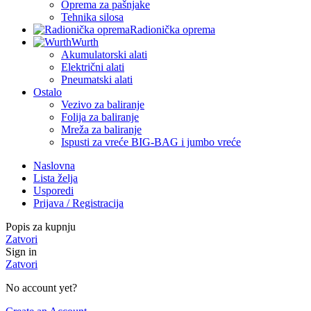
Oprema za pašnjake
Tehnika silosa
Radionička oprema
Wurth
Akumulatorski alati
Električni alati
Pneumatski alati
Ostalo
Vezivo za baliranje
Folija za baliranje
Mreža za baliranje
Ispusti za vreće BIG-BAG i jumbo vreće
Naslovna
Lista želja
Usporedi
Prijava / Registracija
Popis za kupnju
Zatvori
Sign in
Zatvori
No account yet?