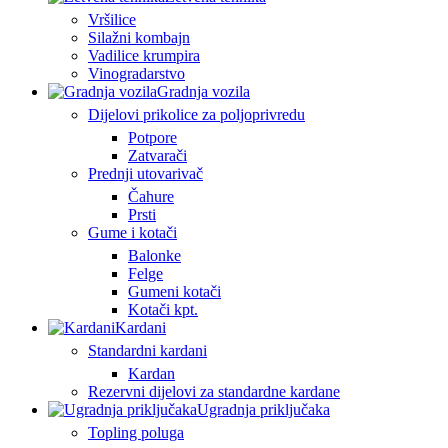
Vršilice
Silažni kombajn
Vadilice krumpira
Vinogradarstvo
Gradnja vozila
Dijelovi prikolice za poljoprivredu
Potpore
Zatvarači
Prednji utovarivač
Čahure
Prsti
Gume i kotači
Balonke
Felge
Gumeni kotači
Kotači kpt.
Kardani
Standardni kardani
Kardan
Rezervni dijelovi za standardne kardane
Ugradnja priključaka
Topling poluga