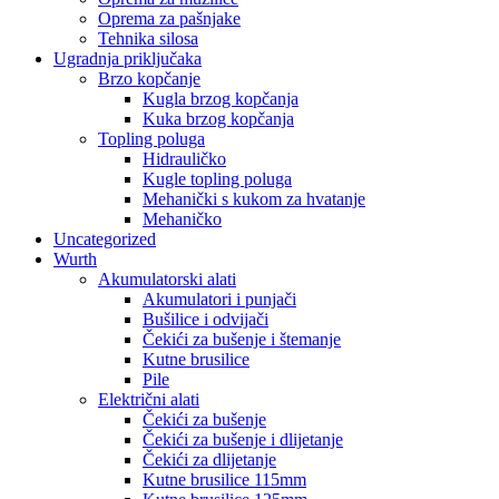
Oprema za pašnjake
Tehnika silosa
Ugradnja priključaka
Brzo kopčanje
Kugla brzog kopčanja
Kuka brzog kopčanja
Topling poluga
Hidrauličko
Kugle topling poluga
Mehanički s kukom za hvatanje
Mehaničko
Uncategorized
Wurth
Akumulatorski alati
Akumulatori i punjači
Bušilice i odvijači
Čekići za bušenje i štemanje
Kutne brusilice
Pile
Električni alati
Čekići za bušenje
Čekići za bušenje i dlijetanje
Čekići za dlijetanje
Kutne brusilice 115mm