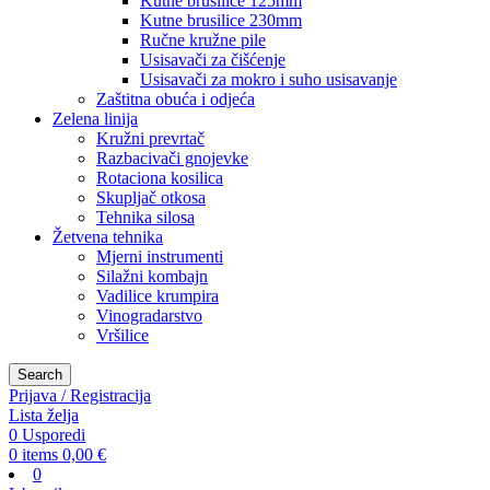
Kutne brusilice 125mm
Kutne brusilice 230mm
Ručne kružne pile
Usisavači za čišćenje
Usisavači za mokro i suho usisavanje
Zaštitna obuća i odjeća
Zelena linija
Kružni prevrtač
Razbacivači gnojevke
Rotaciona kosilica
Skupljač otkosa
Tehnika silosa
Žetvena tehnika
Mjerni instrumenti
Silažni kombajn
Vadilice krumpira
Vinogradarstvo
Vršilice
Search
Prijava / Registracija
Lista želja
0
Usporedi
0
items
0,00
€
0