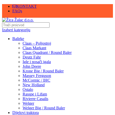
KONTAKT
FAQs
Izaberi kategoriju
Balirke
Claas – Poljostroj
Claas Markant
Claas Quadrant / Round Baler
Deutz Fahr
Igle i nosači igala
John Deere
Krone Big / Round Baler
Massey Ferguson
McCormic / IHC
New Holland
Ostalo
Rasspe i Lifam
Rivierre Casalis
Welger
Welger Big / Round Baler
Dijelovi traktora