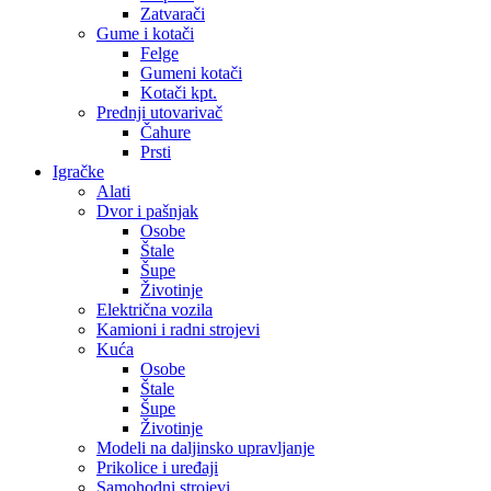
Zatvarači
Gume i kotači
Felge
Gumeni kotači
Kotači kpt.
Prednji utovarivač
Čahure
Prsti
Igračke
Alati
Dvor i pašnjak
Osobe
Štale
Šupe
Životinje
Električna vozila
Kamioni i radni strojevi
Kuća
Osobe
Štale
Šupe
Životinje
Modeli na daljinsko upravljanje
Prikolice i uređaji
Samohodni strojevi