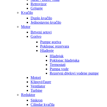
Retrovizor
Grijanje
Kvačilo
Duplo kvačilo
Jednostavno kvačilo
Motor
Brtveni setovi
Gorivo
Pumpe goriva
Poklopac rezervara
Hlađenje
Hladnjak
Poklopac hladnjaka
Termostati
Pumpa vode
Rezervni dijelovi vodene pumpe
Motori
Klipovi/čaure
Ventilator
Turbine
Reduktor
Sinkron
Cilindar kvačila