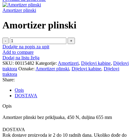
Amortizer plinski
Amortizer plinski
Amortizer
plinski
Dodajte na popis za upit
količina
Add to compare
Dodaj na listu želja
SKU:
00115482
Kategorije:
Amortizeri
,
Dijelovi kabine
,
Dijelovi
traktora
Oznake:
Amortizer plinski
,
Dijelovi kabine
,
Dijelovi
traktora
Share:
Opis
DOSTAVA
Opis
Amortizer plinski bez prikljuaka, 450 N, duljina 655 mm
DOSTAVA
Rok dostave proizvoda je 2 do 10 radnih dana. Ukoliko dođe do