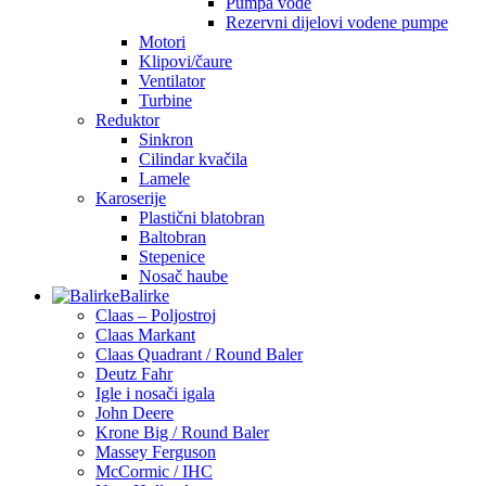
Pumpa vode
Rezervni dijelovi vodene pumpe
Motori
Klipovi/čaure
Ventilator
Turbine
Reduktor
Sinkron
Cilindar kvačila
Lamele
Karoserije
Plastični blatobran
Baltobran
Stepenice
Nosač haube
Balirke
Claas – Poljostroj
Claas Markant
Claas Quadrant / Round Baler
Deutz Fahr
Igle i nosači igala
John Deere
Krone Big / Round Baler
Massey Ferguson
McCormic / IHC