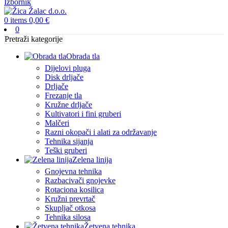
Izbornik
0
items
0,00
€
0
Pretraži kategorije
Obrada tla
Dijelovi pluga
Disk drljače
Drljače
Frezanje tla
Kružne drljače
Kultivatori i fini gruberi
Malčeri
Razni okopači i alati za održavanje
Tehnika sijanja
Teški gruberi
Zelena linija
Gnojevna tehnika
Razbacivači gnojevke
Rotaciona kosilica
Kružni prevrtač
Skupljač otkosa
Tehnika silosa
Žetvena tehnika