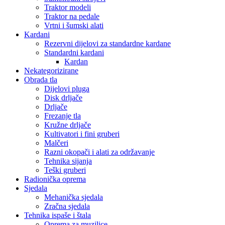
Traktor modeli
Traktor na pedale
Vrtni i šumski alati
Kardani
Rezervni dijelovi za standardne kardane
Standardni kardani
Kardan
Nekategorizirane
Obrada tla
Dijelovi pluga
Disk drljače
Drljače
Frezanje tla
Kružne drljače
Kultivatori i fini gruberi
Malčeri
Razni okopači i alati za održavanje
Tehnika sijanja
Teški gruberi
Radionička oprema
Sjedala
Mehanička sjedala
Zračna sjedala
Tehnika ispaše i štala
Oprema za muzilice