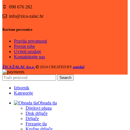
098 676 282
info@zica-zalac.hr
Korisne poveznice
Pravila privatnosti
Povrat robe
Uvijeti prodaje
Kontaktirajte nas
ŽICA ŽALAC d.o.o.
2024 CREATED BY
amidal
Search
Izbornik
Kategorije
Obrada tla
Dijelovi pluga
Disk drljače
Drljače
Frezanje tla
Kružne drljače