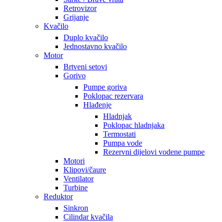
Retrovizor
Grijanje
Kvačilo
Duplo kvačilo
Jednostavno kvačilo
Motor
Brtveni setovi
Gorivo
Pumpe goriva
Poklopac rezervara
Hlađenje
Hladnjak
Poklopac hladnjaka
Termostati
Pumpa vode
Rezervni dijelovi vodene pumpe
Motori
Klipovi/čaure
Ventilator
Turbine
Reduktor
Sinkron
Cilindar kvačila