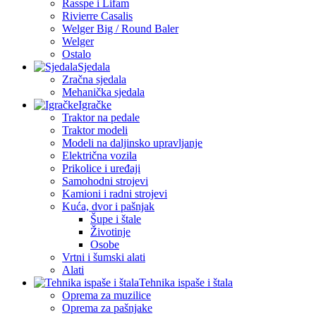
Rasspe i Lifam
Rivierre Casalis
Welger Big / Round Baler
Welger
Ostalo
Sjedala
Zračna sjedala
Mehanička sjedala
Igračke
Traktor na pedale
Traktor modeli
Modeli na daljinsko upravljanje
Električna vozila
Prikolice i uređaji
Samohodni strojevi
Kamioni i radni strojevi
Kuća, dvor i pašnjak
Šupe i štale
Životinje
Osobe
Vrtni i šumski alati
Alati
Tehnika ispaše i štala
Oprema za muzilice
Oprema za pašnjake