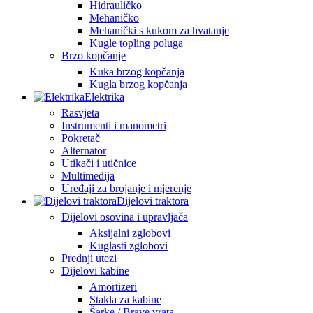
Hidrauličko
Mehaničko
Mehanički s kukom za hvatanje
Kugle topling poluga
Brzo kopčanje
Kuka brzog kopčanja
Kugla brzog kopčanja
Elektrika
Rasvjeta
Instrumenti i manometri
Pokretač
Alternator
Utikači i utičnice
Multimedija
Uređaji za brojanje i mjerenje
Dijelovi traktora
Dijelovi osovina i upravljača
Aksijalni zglobovi
Kuglasti zglobovi
Prednji utezi
Dijelovi kabine
Amortizeri
Stakla za kabine
Šarke / Brave vrata