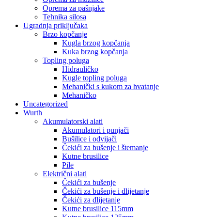
Oprema za pašnjake
Tehnika silosa
Ugradnja priključaka
Brzo kopčanje
Kugla brzog kopčanja
Kuka brzog kopčanja
Topling poluga
Hidrauličko
Kugle topling poluga
Mehanički s kukom za hvatanje
Mehaničko
Uncategorized
Wurth
Akumulatorski alati
Akumulatori i punjači
Bušilice i odvijači
Čekići za bušenje i štemanje
Kutne brusilice
Pile
Električni alati
Čekići za bušenje
Čekići za bušenje i dlijetanje
Čekići za dlijetanje
Kutne brusilice 115mm