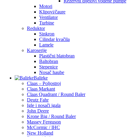
Rezervni dijelovi vodene pumpe
Motori
Klipovi/čaure
Ventilator
Turbine
Reduktor
Sinkron
Cilindar kvačila
Lamele
Karoserije
Plastični blatobran
Baltobran
Stepenice
Nosač haube
Balirke
Claas – Poljostroj
Claas Markant
Claas Quadrant / Round Baler
Deutz Fahr
Igle i nosači igala
John Deere
Krone Big / Round Baler
Massey Ferguson
McCormic / IHC
New Holland