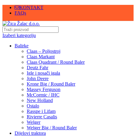
KONTAKT
FAQs
Izaberi kategoriju
Balirke
Claas – Poljostroj
Claas Markant
Claas Quadrant / Round Baler
Deutz Fahr
Igle i nosači igala
John Deere
Krone Big / Round Baler
Massey Ferguson
McCormic / IHC
New Holland
Ostalo
Rasspe i Lifam
Rivierre Casalis
Welger
Welger Big / Round Baler
Dijelovi traktora