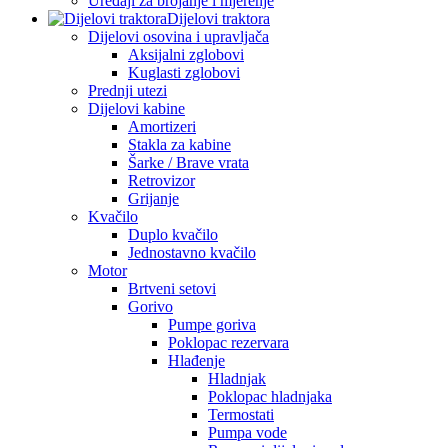
Uređaji za brojanje i mjerenje
Dijelovi traktora
Dijelovi osovina i upravljača
Aksijalni zglobovi
Kuglasti zglobovi
Prednji utezi
Dijelovi kabine
Amortizeri
Stakla za kabine
Šarke / Brave vrata
Retrovizor
Grijanje
Kvačilo
Duplo kvačilo
Jednostavno kvačilo
Motor
Brtveni setovi
Gorivo
Pumpe goriva
Poklopac rezervara
Hlađenje
Hladnjak
Poklopac hladnjaka
Termostati
Pumpa vode