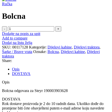
Ručka
Bolcna
Bolcna
količina
Dodajte na popis za upit
Add to compare
Dodaj na listu želja
SKU:
00117128
Kategorije:
Dijelovi kabine
,
Dijelovi traktora
,
Šarke / Brave vrata
Oznake:
Bolcna
,
Dijelovi kabine
,
Dijelovi
traktora
Share:
Opis
DOSTAVA
Opis
Bolcna odgovara za Steyr 190003903628
DOSTAVA
Rok dostave proizvoda je 2 do 10 radnih dana. Ukoliko dođe do
promjene biti ćete obavješteni putem e-mail adrese koju navedete