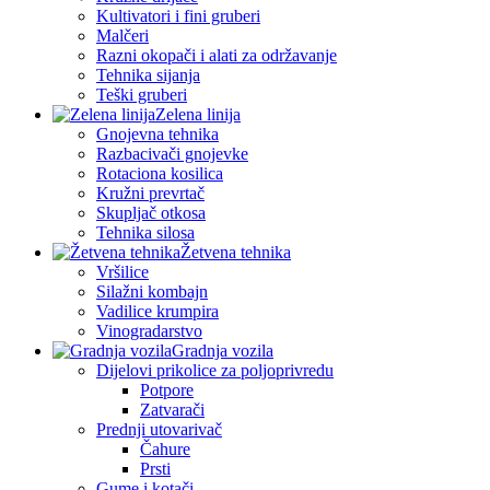
Kultivatori i fini gruberi
Malčeri
Razni okopači i alati za održavanje
Tehnika sijanja
Teški gruberi
Zelena linija
Gnojevna tehnika
Razbacivači gnojevke
Rotaciona kosilica
Kružni prevrtač
Skupljač otkosa
Tehnika silosa
Žetvena tehnika
Vršilice
Silažni kombajn
Vadilice krumpira
Vinogradarstvo
Gradnja vozila
Dijelovi prikolice za poljoprivredu
Potpore
Zatvarači
Prednji utovarivač
Čahure
Prsti
Gume i kotači