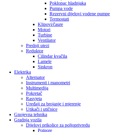
Poklopac hladnjaka
Pumpa vode
Rezervni dijelovi vodene pumpe
Termostati
Klipovi/čaure
Motori
Turbine
Ventilator
Prednji utezi
Reduktor
Cilindar kvačila
Lamele
Sinkron
Elektrika
Alternator
Instrumenti i manometri
Multimedija
Pokretač
Rasvjeta
Uređaji za brojanje i mjerenje
Utikači i utičnice
Gnojevna tehnika
Gradnja vozila
Dijelovi prikolice za poljoprivredu
Potpore