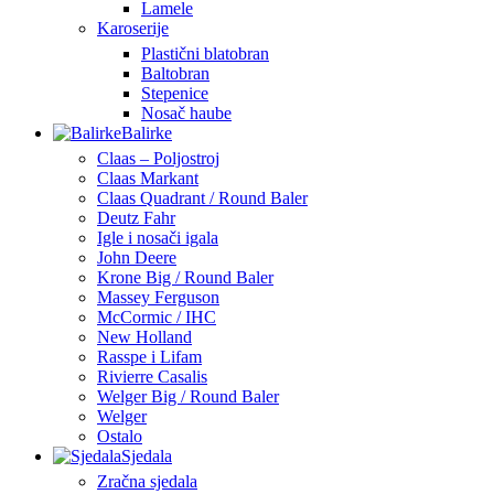
Lamele
Karoserije
Plastični blatobran
Baltobran
Stepenice
Nosač haube
Balirke
Claas – Poljostroj
Claas Markant
Claas Quadrant / Round Baler
Deutz Fahr
Igle i nosači igala
John Deere
Krone Big / Round Baler
Massey Ferguson
McCormic / IHC
New Holland
Rasspe i Lifam
Rivierre Casalis
Welger Big / Round Baler
Welger
Ostalo
Sjedala
Zračna sjedala