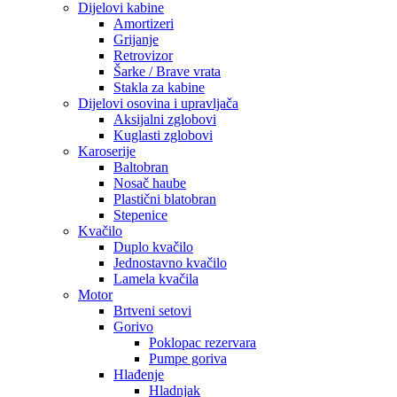
Dijelovi kabine
Amortizeri
Grijanje
Retrovizor
Šarke / Brave vrata
Stakla za kabine
Dijelovi osovina i upravljača
Aksijalni zglobovi
Kuglasti zglobovi
Karoserije
Baltobran
Nosač haube
Plastični blatobran
Stepenice
Kvačilo
Duplo kvačilo
Jednostavno kvačilo
Lamela kvačila
Motor
Brtveni setovi
Gorivo
Poklopac rezervara
Pumpe goriva
Hlađenje
Hladnjak