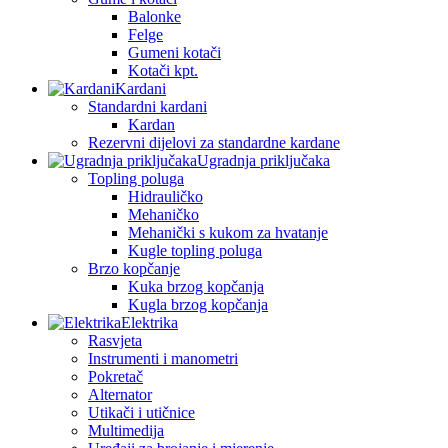
Balonke
Felge
Gumeni kotači
Kotači kpt.
Kardani
Standardni kardani
Kardan
Rezervni dijelovi za standardne kardane
Ugradnja priključaka
Topling poluga
Hidrauličko
Mehaničko
Mehanički s kukom za hvatanje
Kugle topling poluga
Brzo kopčanje
Kuka brzog kopčanja
Kugla brzog kopčanja
Elektrika
Rasvjeta
Instrumenti i manometri
Pokretač
Alternator
Utikači i utičnice
Multimedija