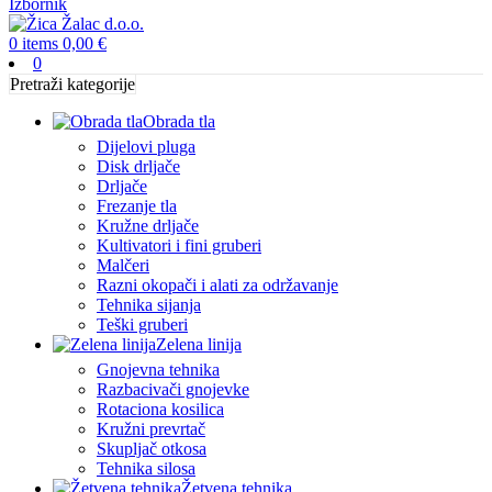
Izbornik
0
items
0,00
€
0
Pretraži kategorije
Obrada tla
Dijelovi pluga
Disk drljače
Drljače
Frezanje tla
Kružne drljače
Kultivatori i fini gruberi
Malčeri
Razni okopači i alati za održavanje
Tehnika sijanja
Teški gruberi
Zelena linija
Gnojevna tehnika
Razbacivači gnojevke
Rotaciona kosilica
Kružni prevrtač
Skupljač otkosa
Tehnika silosa
Žetvena tehnika