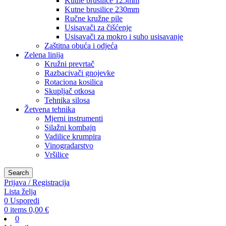
Kutne brusilice 125mm
Kutne brusilice 230mm
Ručne kružne pile
Usisavači za čišćenje
Usisavači za mokro i suho usisavanje
Zaštitna obuća i odjeća
Zelena linija
Kružni prevrtač
Razbacivači gnojevke
Rotaciona kosilica
Skupljač otkosa
Tehnika silosa
Žetvena tehnika
Mjerni instrumenti
Silažni kombajn
Vadilice krumpira
Vinogradarstvo
Vršilice
Search
Prijava / Registracija
Lista želja
0
Usporedi
0
items
0,00
€
0