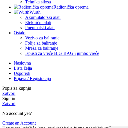
Tehnika silosa
Radionička oprema
Wurth
Akumulatorski alati
Električni alati
Pneumatski alati
Ostalo
Vezivo za baliranje
Folija za baliranje
Mreža za baliranje
Ispusti za vreće BIG-BAG i jumbo vreće
Naslovna
Lista želja
Usporedi
Prijava / Registracija
Popis za kupnju
Zatvori
Sign in
Zatvori
No account yet?
Create an Account