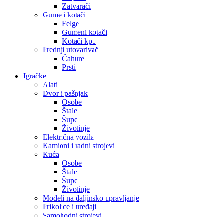
Zatvarači
Gume i kotači
Felge
Gumeni kotači
Kotači kpt.
Prednji utovarivač
Čahure
Prsti
Igračke
Alati
Dvor i pašnjak
Osobe
Štale
Šupe
Životinje
Električna vozila
Kamioni i radni strojevi
Kuća
Osobe
Štale
Šupe
Životinje
Modeli na daljinsko upravljanje
Prikolice i uređaji
Samohodni strojevi