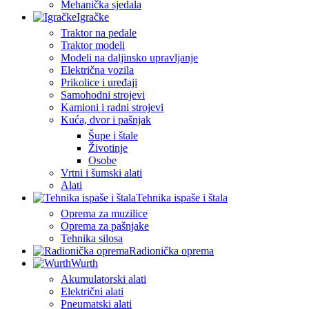
Mehanička sjedala
Igračke
Traktor na pedale
Traktor modeli
Modeli na daljinsko upravljanje
Električna vozila
Prikolice i uređaji
Samohodni strojevi
Kamioni i radni strojevi
Kuća, dvor i pašnjak
Šupe i štale
Životinje
Osobe
Vrtni i šumski alati
Alati
Tehnika ispaše i štala
Oprema za muzilice
Oprema za pašnjake
Tehnika silosa
Radionička oprema
Wurth
Akumulatorski alati
Električni alati
Pneumatski alati