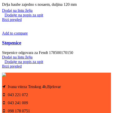
Dr§a haube zajedno s nosaem, duljina 120 mm
Dodaj na listu želja
Dodajte na popis za upit
Brzi pregled
Add to compare
Stepenice
Stepenice odgovara za Fendt 178500170150
Dodaj na listu želja
Dodajte na popis za upit
Brzi pregled
Ivana viteza Trnskog 4b,Bjelovar
043 221 072
043 241 009
098 178 0751