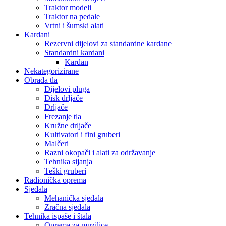
Traktor modeli
Traktor na pedale
Vrtni i šumski alati
Kardani
Rezervni dijelovi za standardne kardane
Standardni kardani
Kardan
Nekategorizirane
Obrada tla
Dijelovi pluga
Disk drljače
Drljače
Frezanje tla
Kružne drljače
Kultivatori i fini gruberi
Malčeri
Razni okopači i alati za održavanje
Tehnika sijanja
Teški gruberi
Radionička oprema
Sjedala
Mehanička sjedala
Zračna sjedala
Tehnika ispaše i štala
Oprema za muzilice