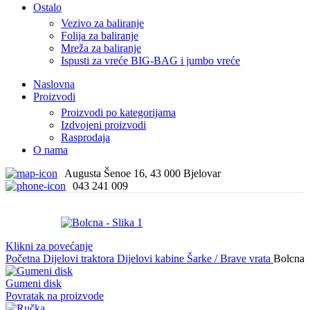
Ostalo
Vezivo za baliranje
Folija za baliranje
Mreža za baliranje
Ispusti za vreće BIG-BAG i jumbo vreće
Naslovna
Proizvodi
Proizvodi po kategorijama
Izdvojeni proizvodi
Rasprodaja
O nama
Augusta Šenoe 16, 43 000 Bjelovar
043 241 009
Klikni za povećanje
Početna
Dijelovi traktora
Dijelovi kabine
Šarke / Brave vrata
Bolcna
Gumeni disk
Povratak na proizvode