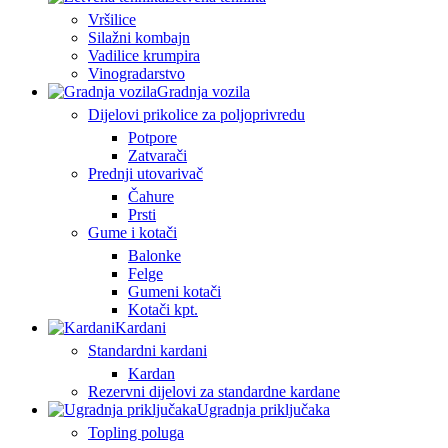
Vršilice
Silažni kombajn
Vadilice krumpira
Vinogradarstvo
Gradnja vozila
Dijelovi prikolice za poljoprivredu
Potpore
Zatvarači
Prednji utovarivač
Čahure
Prsti
Gume i kotači
Balonke
Felge
Gumeni kotači
Kotači kpt.
Kardani
Standardni kardani
Kardan
Rezervni dijelovi za standardne kardane
Ugradnja priključaka
Topling poluga