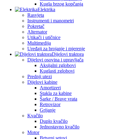
Kugla brzog kopčanja
Elektrika
Rasvjeta
Instrumenti i manometri
Pokretač
Alternator
Utikači i utičnice
Multimedija
Uređaji za brojanje i mjerenje
Dijelovi traktora
Dijelovi osovina i upravljača
Aksijalni zglobovi
Kuglasti zglobovi
Prednji utezi
Dijelovi kabine
Amortizeri
Stakla za kabine
Šarke / Brave vrata
Retrovizor
Grijanje
Kvačilo
Duplo kvačilo
Jednostavno kvačilo
Motor
Brtveni setovi