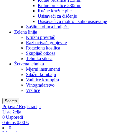
Kutne brusilice 125mm
Kutne brusilice 230mm
Ručne kružne pile
Usisavači za čišćenje
Usisavači za mokro i suho usisavanje
Zaštitna obuća i odjeća
Zelena linija
Kružni prevrtač
Razbacivači gnojevke
Rotaciona kosilica
Skupljač otkosa
Tehnika silosa
Žetvena tehnika
Mjerni instrumenti
Silažni kombajn
Vadilice krumpira
Vinogradarstvo
Vršilice
Search
Prijava / Registracija
Lista želja
0
Usporedi
0
items
0,00
€
0