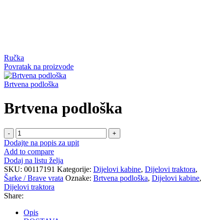
Ručka
Povratak na proizvode
Brtvena podloška
Brtvena podloška
Brtvena
podloška
Dodajte na popis za upit
količina
Add to compare
Dodaj na listu želja
SKU:
00117191
Kategorije:
Dijelovi kabine
,
Dijelovi traktora
,
Šarke / Brave vrata
Oznake:
Brtvena podloška
,
Dijelovi kabine
,
Dijelovi traktora
Share:
Opis