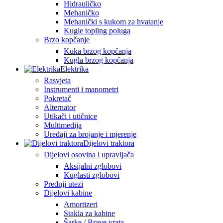
Hidrauličko
Mehaničko
Mehanički s kukom za hvatanje
Kugle topling poluga
Brzo kopčanje
Kuka brzog kopčanja
Kugla brzog kopčanja
Elektrika
Rasvjeta
Instrumenti i manometri
Pokretač
Alternator
Utikači i utičnice
Multimedija
Uređaji za brojanje i mjerenje
Dijelovi traktora
Dijelovi osovina i upravljača
Aksijalni zglobovi
Kuglasti zglobovi
Prednji utezi
Dijelovi kabine
Amortizeri
Stakla za kabine
Šarke / Brave vrata