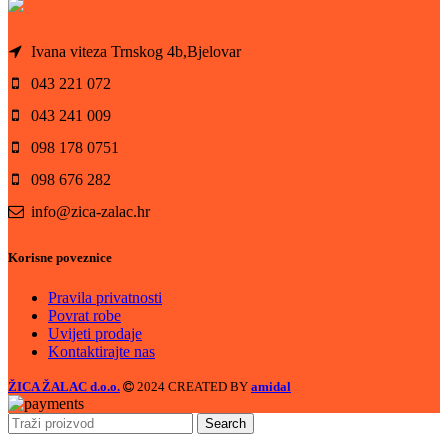
Ivana viteza Trnskog 4b,Bjelovar
043 221 072
043 241 009
098 178 0751
098 676 282
info@zica-zalac.hr
Korisne poveznice
Pravila privatnosti
Povrat robe
Uvijeti prodaje
Kontaktirajte nas
ŽICA ŽALAC d.o.o.
2024 CREATED BY
amidal
Search