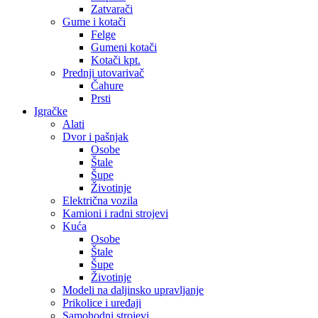
Zatvarači
Gume i kotači
Felge
Gumeni kotači
Kotači kpt.
Prednji utovarivač
Čahure
Prsti
Igračke
Alati
Dvor i pašnjak
Osobe
Štale
Šupe
Životinje
Električna vozila
Kamioni i radni strojevi
Kuća
Osobe
Štale
Šupe
Životinje
Modeli na daljinsko upravljanje
Prikolice i uređaji
Samohodni strojevi