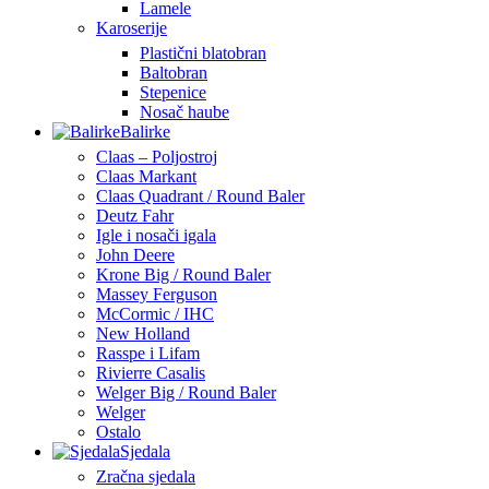
Lamele
Karoserije
Plastični blatobran
Baltobran
Stepenice
Nosač haube
Balirke
Claas – Poljostroj
Claas Markant
Claas Quadrant / Round Baler
Deutz Fahr
Igle i nosači igala
John Deere
Krone Big / Round Baler
Massey Ferguson
McCormic / IHC
New Holland
Rasspe i Lifam
Rivierre Casalis
Welger Big / Round Baler
Welger
Ostalo
Sjedala
Zračna sjedala