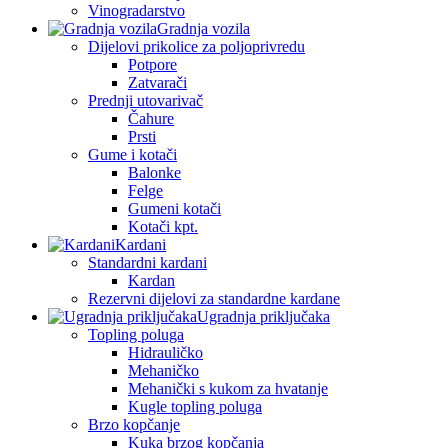
Vinogradarstvo
Gradnja vozila
Dijelovi prikolice za poljoprivredu
Potpore
Zatvarači
Prednji utovarivač
Čahure
Prsti
Gume i kotači
Balonke
Felge
Gumeni kotači
Kotači kpt.
Kardani
Standardni kardani
Kardan
Rezervni dijelovi za standardne kardane
Ugradnja priključaka
Topling poluga
Hidrauličko
Mehaničko
Mehanički s kukom za hvatanje
Kugle topling poluga
Brzo kopčanje
Kuka brzog kopčanja