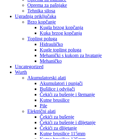
Oprema za pašnjake
Tehnika silosa
Ugradnja priključaka
Brzo kopčanje
Kugla brzog kopčanja
Kuka brzog kopčanja
Topling poluga
Hidrauličko
Kugle topling poluga
Mehanički s kukom za hvatanje
Mehaničko
Uncategorized
Wurth
Akumulatorski alati
Akumulatori i punjači
Bušilice i odvijači
Čekići za bušenje i štemanje
Kutne brusilice
Pile
Električni alati
Čekići za bušenje
Čekići za bušenje i dlijetanje
Čekići za dlijetanje
Kutne brusilice 115mm