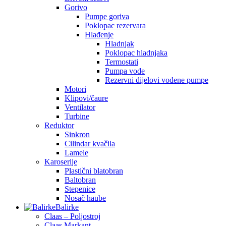
Gorivo
Pumpe goriva
Poklopac rezervara
Hlađenje
Hladnjak
Poklopac hladnjaka
Termostati
Pumpa vode
Rezervni dijelovi vodene pumpe
Motori
Klipovi/čaure
Ventilator
Turbine
Reduktor
Sinkron
Cilindar kvačila
Lamele
Karoserije
Plastični blatobran
Baltobran
Stepenice
Nosač haube
Balirke
Claas – Poljostroj
Claas Markant