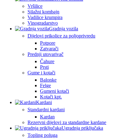
Vršilice
Silažni kombajn
Vadilice krumpira
Vinogradarstvo
Gradnja vozila
Dijelovi prikolice za poljoprivredu
Potpore
Zatvarači
Prednji utovarivač
Čahure
Prsti
Gume i kotači
Balonke
Felge
Gumeni kotači
Kotači kpt.
Kardani
Standardni kardani
Kardan
Rezervni dijelovi za standardne kardane
Ugradnja priključaka
Topling poluga