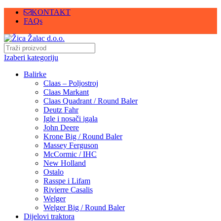
KONTAKT
FAQs
Izaberi kategoriju
Balirke
Claas – Poljostroj
Claas Markant
Claas Quadrant / Round Baler
Deutz Fahr
Igle i nosači igala
John Deere
Krone Big / Round Baler
Massey Ferguson
McCormic / IHC
New Holland
Ostalo
Rasspe i Lifam
Rivierre Casalis
Welger
Welger Big / Round Baler
Dijelovi traktora