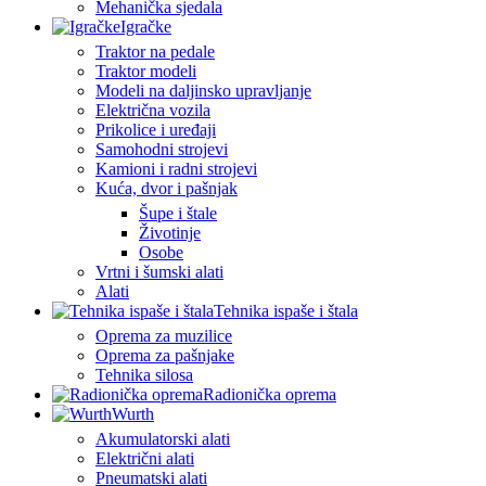
Mehanička sjedala
Igračke
Traktor na pedale
Traktor modeli
Modeli na daljinsko upravljanje
Električna vozila
Prikolice i uređaji
Samohodni strojevi
Kamioni i radni strojevi
Kuća, dvor i pašnjak
Šupe i štale
Životinje
Osobe
Vrtni i šumski alati
Alati
Tehnika ispaše i štala
Oprema za muzilice
Oprema za pašnjake
Tehnika silosa
Radionička oprema
Wurth
Akumulatorski alati
Električni alati
Pneumatski alati