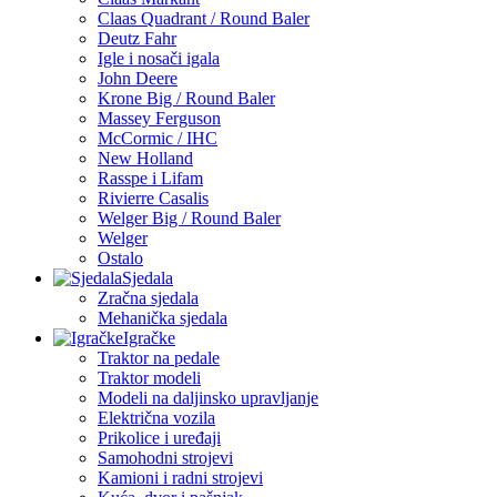
Claas Quadrant / Round Baler
Deutz Fahr
Igle i nosači igala
John Deere
Krone Big / Round Baler
Massey Ferguson
McCormic / IHC
New Holland
Rasspe i Lifam
Rivierre Casalis
Welger Big / Round Baler
Welger
Ostalo
Sjedala
Zračna sjedala
Mehanička sjedala
Igračke
Traktor na pedale
Traktor modeli
Modeli na daljinsko upravljanje
Električna vozila
Prikolice i uređaji
Samohodni strojevi
Kamioni i radni strojevi