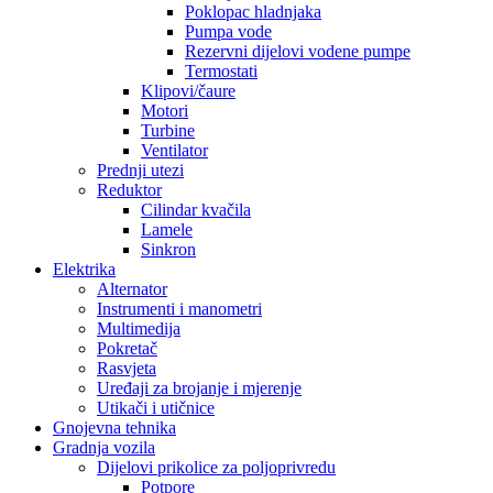
Poklopac hladnjaka
Pumpa vode
Rezervni dijelovi vodene pumpe
Termostati
Klipovi/čaure
Motori
Turbine
Ventilator
Prednji utezi
Reduktor
Cilindar kvačila
Lamele
Sinkron
Elektrika
Alternator
Instrumenti i manometri
Multimedija
Pokretač
Rasvjeta
Uređaji za brojanje i mjerenje
Utikači i utičnice
Gnojevna tehnika
Gradnja vozila
Dijelovi prikolice za poljoprivredu
Potpore