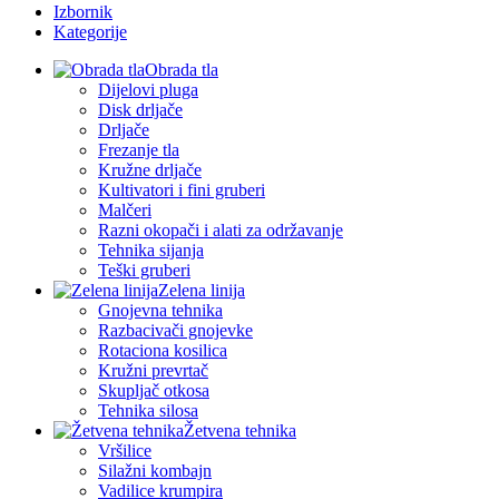
Izbornik
Kategorije
Obrada tla
Dijelovi pluga
Disk drljače
Drljače
Frezanje tla
Kružne drljače
Kultivatori i fini gruberi
Malčeri
Razni okopači i alati za održavanje
Tehnika sijanja
Teški gruberi
Zelena linija
Gnojevna tehnika
Razbacivači gnojevke
Rotaciona kosilica
Kružni prevrtač
Skupljač otkosa
Tehnika silosa
Žetvena tehnika
Vršilice
Silažni kombajn
Vadilice krumpira