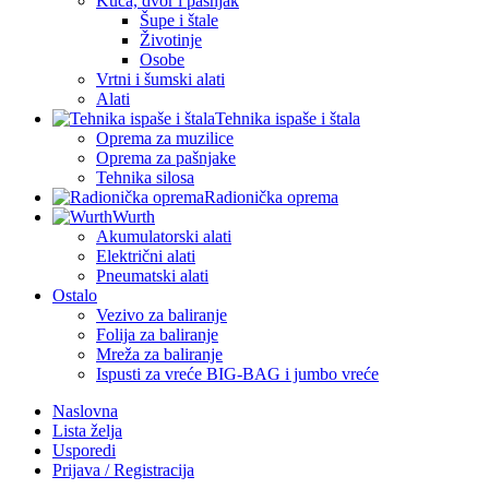
Kuća, dvor i pašnjak
Šupe i štale
Životinje
Osobe
Vrtni i šumski alati
Alati
Tehnika ispaše i štala
Oprema za muzilice
Oprema za pašnjake
Tehnika silosa
Radionička oprema
Wurth
Akumulatorski alati
Električni alati
Pneumatski alati
Ostalo
Vezivo za baliranje
Folija za baliranje
Mreža za baliranje
Ispusti za vreće BIG-BAG i jumbo vreće
Naslovna
Lista želja
Usporedi
Prijava / Registracija