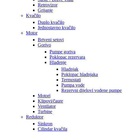
Retrovizor
Grijanje
Kvačilo
Duplo kvačilo
Jednostavno kvačilo
Motor
Brtveni setovi
Gorivo
Pumpe goriva
Poklopac rezervara
Hlađenje
Hladnjak
Poklopac hladnjaka
Termostati
Pumpa vode
Rezervni dijelovi vodene pumpe
Motori
Klipovi/čaure
Ventilator
Turbine
Reduktor
Sinkron
Cilindar kvačila