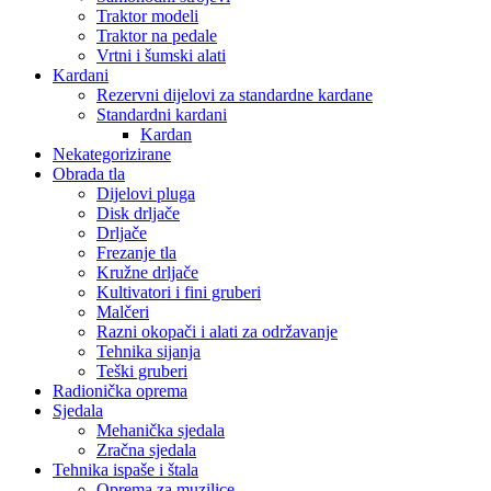
Traktor modeli
Traktor na pedale
Vrtni i šumski alati
Kardani
Rezervni dijelovi za standardne kardane
Standardni kardani
Kardan
Nekategorizirane
Obrada tla
Dijelovi pluga
Disk drljače
Drljače
Frezanje tla
Kružne drljače
Kultivatori i fini gruberi
Malčeri
Razni okopači i alati za održavanje
Tehnika sijanja
Teški gruberi
Radionička oprema
Sjedala
Mehanička sjedala
Zračna sjedala
Tehnika ispaše i štala
Oprema za muzilice