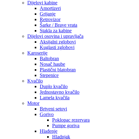
Dijelovi kabine
Amortizeri
Grijanje
Retrovizor
Šarke / Brave vrata
Stakla za kabine
Dijelovi osovina i upravljača
Aksijalni zglobovi
Kuglasti zglobovi
Karoserije
Baltobran
Nosač haube
Plastični blatobran
Stepenice
Kvačilo
Duplo kvačilo
Jednostavno kvačilo
Lamela kvačila
Motor
Brtveni setovi
Gorivo
Poklopac rezervara
Pumpe goriva
Hlađenje
Hladnjak