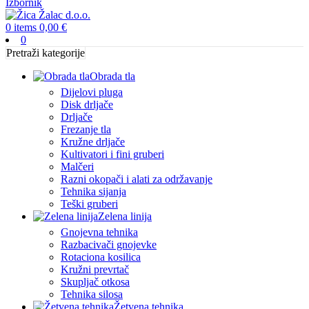
Izbornik
0
items
0,00
€
0
Pretraži kategorije
Obrada tla
Dijelovi pluga
Disk drljače
Drljače
Frezanje tla
Kružne drljače
Kultivatori i fini gruberi
Malčeri
Razni okopači i alati za održavanje
Tehnika sijanja
Teški gruberi
Zelena linija
Gnojevna tehnika
Razbacivači gnojevke
Rotaciona kosilica
Kružni prevrtač
Skupljač otkosa
Tehnika silosa
Žetvena tehnika