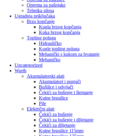
Oprema za pašnjake
Tehnika silosa
Ugradnja priključaka
Brzo kopčanje
Kugla brzog kopčanja
Kuka brzog kopčanja
Topling poluga
Hidrauličko
Kugle topling poluga
Mehanički s kukom za hvatanje
Mehaničko
Uncategorized
Wurth
Akumulatorski alati
Akumulatori i punjači
Bušilice i odvijači
Čekići za bušenje i štemanje
Kutne brusilice
Pile
Električni alati
Čekići za bušenje
Čekići za bušenje i dlijetanje
Čekići za dlijetanje
Kutne brusilice 115mm