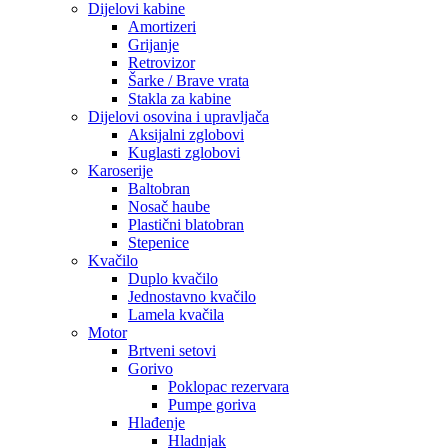
Dijelovi kabine
Amortizeri
Grijanje
Retrovizor
Šarke / Brave vrata
Stakla za kabine
Dijelovi osovina i upravljača
Aksijalni zglobovi
Kuglasti zglobovi
Karoserije
Baltobran
Nosač haube
Plastični blatobran
Stepenice
Kvačilo
Duplo kvačilo
Jednostavno kvačilo
Lamela kvačila
Motor
Brtveni setovi
Gorivo
Poklopac rezervara
Pumpe goriva
Hlađenje
Hladnjak