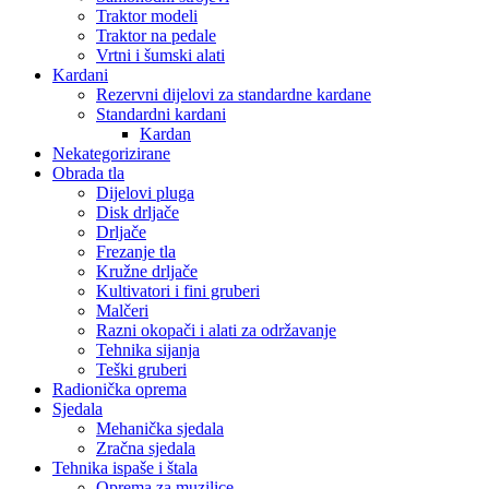
Traktor modeli
Traktor na pedale
Vrtni i šumski alati
Kardani
Rezervni dijelovi za standardne kardane
Standardni kardani
Kardan
Nekategorizirane
Obrada tla
Dijelovi pluga
Disk drljače
Drljače
Frezanje tla
Kružne drljače
Kultivatori i fini gruberi
Malčeri
Razni okopači i alati za održavanje
Tehnika sijanja
Teški gruberi
Radionička oprema
Sjedala
Mehanička sjedala
Zračna sjedala
Tehnika ispaše i štala
Oprema za muzilice