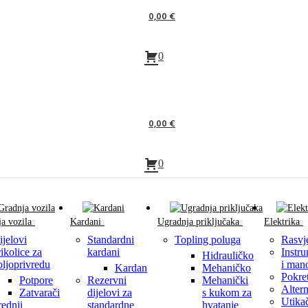
0,00
€
0
0,00
€
0
a vozila
Kardani
Ugradnja priključaka
Elektrika
ijelovi
Standardni
Topling poluga
Rasvj
rikolice za
kardani
Instru
Hidrauličko
oljoprivredu
i man
Kardan
Mehaničko
Pokre
Potpore
Rezervni
Mehanički
Altern
Zatvarači
dijelovi za
s kukom za
Utikač
rednji
standardne
hvatanje