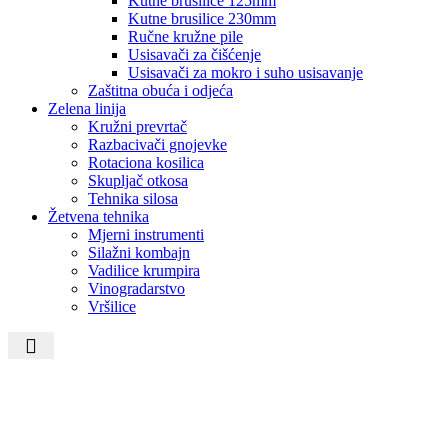
Kutne brusilice 125mm
Kutne brusilice 230mm
Ručne kružne pile
Usisavači za čišćenje
Usisavači za mokro i suho usisavanje
Zaštitna obuća i odjeća
Zelena linija
Kružni prevrtač
Razbacivači gnojevke
Rotaciona kosilica
Skupljač otkosa
Tehnika silosa
Žetvena tehnika
Mjerni instrumenti
Silažni kombajn
Vadilice krumpira
Vinogradarstvo
Vršilice