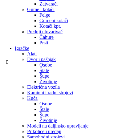
Zatvarači
Gume i kotači
Felge
Gumeni kotači
Kotači kpt.
Prednji utovarivač
Čahure
Prsti
Igračke
Alati
Dvor i pašnjak
Osobe
Štale
Šupe
Životinje
Električna vozila
Kamioni i radni strojevi
Kuća
Osobe
Štale
Šupe
Životinje
Modeli na daljinsko upravljanje
Prikolice i uređaji
Samohodni strojevi