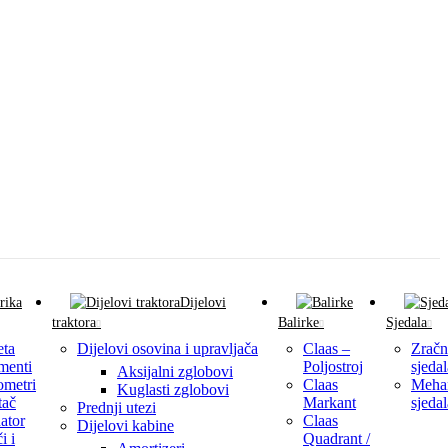
Dijelovi
traktora
Balirke
Sjedala
eta
Dijelovi osovina i upravljača
Claas –
Zračn
menti
Poljostroj
sjedal
Aksijalni zglobovi
ometri
Claas
Meha
Kuglasti zglobovi
tač
Markant
sjedal
Prednji utezi
ator
Claas
Dijelovi kabine
i i
Quadrant /