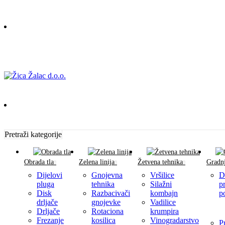
Pretraži kategorije
Obrada tla
Zelena linija
Žetvena tehnika
Gradnj
Dijelovi
Gnojevna
Vršilice
D
pluga
tehnika
Silažni
p
Disk
Razbacivači
kombajn
p
drljače
gnojevke
Vadilice
Drljače
Rotaciona
krumpira
Frezanje
kosilica
Vinogradarstvo
P