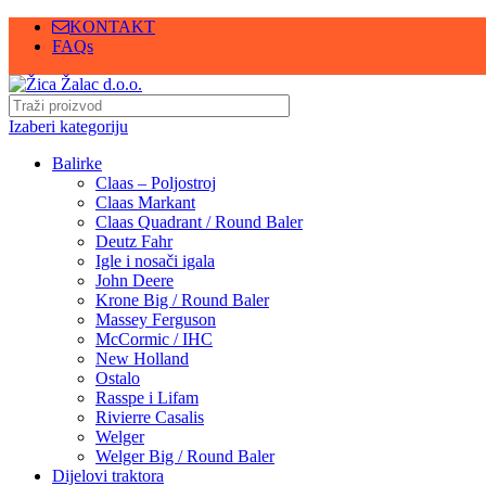
KONTAKT
FAQs
Izaberi kategoriju
Balirke
Claas – Poljostroj
Claas Markant
Claas Quadrant / Round Baler
Deutz Fahr
Igle i nosači igala
John Deere
Krone Big / Round Baler
Massey Ferguson
McCormic / IHC
New Holland
Ostalo
Rasspe i Lifam
Rivierre Casalis
Welger
Welger Big / Round Baler
Dijelovi traktora