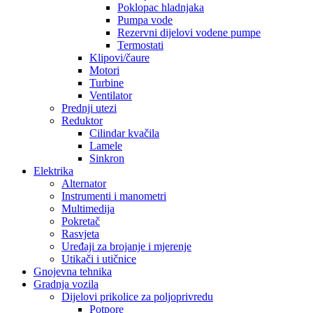
Poklopac hladnjaka
Pumpa vode
Rezervni dijelovi vodene pumpe
Termostati
Klipovi/čaure
Motori
Turbine
Ventilator
Prednji utezi
Reduktor
Cilindar kvačila
Lamele
Sinkron
Elektrika
Alternator
Instrumenti i manometri
Multimedija
Pokretač
Rasvjeta
Uređaji za brojanje i mjerenje
Utikači i utičnice
Gnojevna tehnika
Gradnja vozila
Dijelovi prikolice za poljoprivredu
Potpore