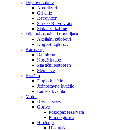
Dijelovi kabine
Amortizeri
Grijanje
Retrovizor
Šarke / Brave vrata
Stakla za kabine
Dijelovi osovina i upravljača
Aksijalni zglobovi
Kuglasti zglobovi
Karoserije
Baltobran
Nosač haube
Plastični blatobran
Stepenice
Kvačilo
Duplo kvačilo
Jednostavno kvačilo
Lamela kvačila
Motor
Brtveni setovi
Gorivo
Poklopac rezervara
Pumpe goriva
Hlađenje
Hladnjak