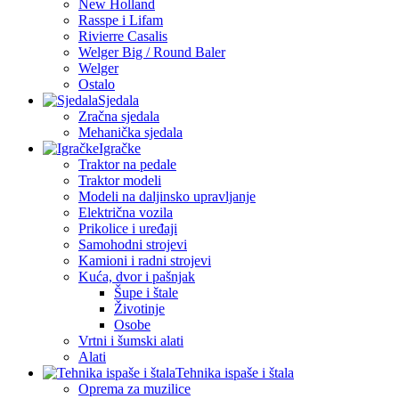
New Holland
Rasspe i Lifam
Rivierre Casalis
Welger Big / Round Baler
Welger
Ostalo
Sjedala
Zračna sjedala
Mehanička sjedala
Igračke
Traktor na pedale
Traktor modeli
Modeli na daljinsko upravljanje
Električna vozila
Prikolice i uređaji
Samohodni strojevi
Kamioni i radni strojevi
Kuća, dvor i pašnjak
Šupe i štale
Životinje
Osobe
Vrtni i šumski alati
Alati
Tehnika ispaše i štala
Oprema za muzilice