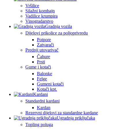
Vršilice
Silažni kombajn
Vadilice krumpira
Vinogradarstvo
Gradnja vozila
Dijelovi prikolice za poljoprivredu
Potpore
Zatvarači
Prednji utovarivač
Čahure
Prsti
Gume i kotači
Balonke
Felge
Gumeni kotači
Kotači kpt.
Kardani
Standardni kardani
Kardan
Rezervni dijelovi za standardne kardane
Ugradnja priključaka
Topling poluga