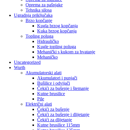
Oprema za pašnjake
Tehnika silosa
Ugradnja priključaka
Brzo kopčanje
Kugla brzog kopčanja
Kuka brzog kopčanja
Topling poluga
Hidrauličko
Kugle topling poluga
Mehanički s kukom za hvatanje
Mehaničko
Uncategorized
Wurth
Akumulatorski alati
Akumulatori i punjači
Bušilice i odvijači
Čekići za bušenje i štemanje
Kutne brusilice
Pile
Električni alati
Čekići za bušenje
Čekići za bušenje i dlijetanje
Čekići za dlijetanje
Kutne brusilice 115mm