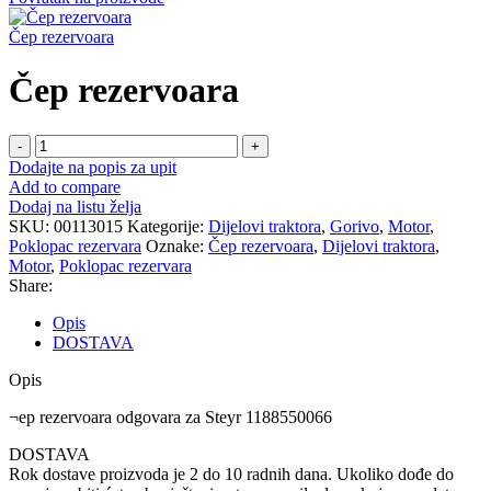
Čep rezervoara
Čep rezervoara
Čep
rezervoara
Dodajte na popis za upit
količina
Add to compare
Dodaj na listu želja
SKU:
00113015
Kategorije:
Dijelovi traktora
,
Gorivo
,
Motor
,
Poklopac rezervara
Oznake:
Čep rezervoara
,
Dijelovi traktora
,
Motor
,
Poklopac rezervara
Share:
Opis
DOSTAVA
Opis
¬ep rezervoara odgovara za Steyr 1188550066
DOSTAVA
Rok dostave proizvoda je 2 do 10 radnih dana. Ukoliko dođe do