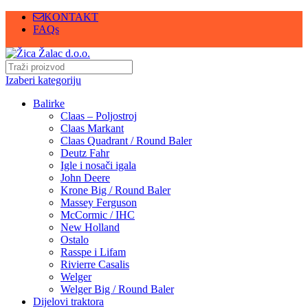
KONTAKT
FAQs
Izaberi kategoriju
Balirke
Claas – Poljostroj
Claas Markant
Claas Quadrant / Round Baler
Deutz Fahr
Igle i nosači igala
John Deere
Krone Big / Round Baler
Massey Ferguson
McCormic / IHC
New Holland
Ostalo
Rasspe i Lifam
Rivierre Casalis
Welger
Welger Big / Round Baler
Dijelovi traktora