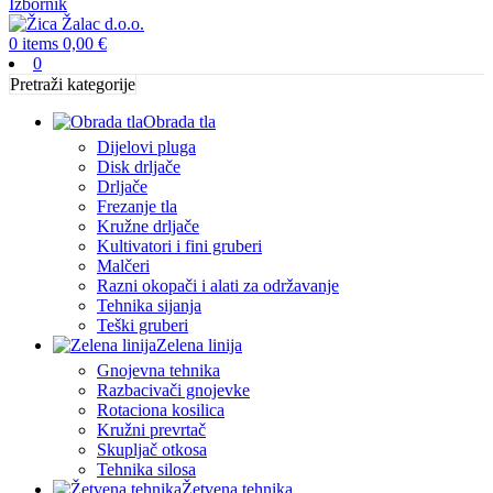
Izbornik
0
items
0,00
€
0
Pretraži kategorije
Obrada tla
Dijelovi pluga
Disk drljače
Drljače
Frezanje tla
Kružne drljače
Kultivatori i fini gruberi
Malčeri
Razni okopači i alati za održavanje
Tehnika sijanja
Teški gruberi
Zelena linija
Gnojevna tehnika
Razbacivači gnojevke
Rotaciona kosilica
Kružni prevrtač
Skupljač otkosa
Tehnika silosa
Žetvena tehnika