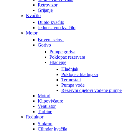
Retrovizor
Grijanje
Kvačilo
Duplo kvačilo
Jednostavno kvačilo
Motor
Brtveni setovi
Gorivo
Pumpe goriva
Poklopac rezervara
Hlađenje
Hladnjak
Poklopac hladnjaka
Termostati
Pumpa vode
Rezervni dijelovi vodene pumpe
Motori
Klipovi/čaure
Ventilator
Turbine
Reduktor
Sinkron
Cilindar kvačila