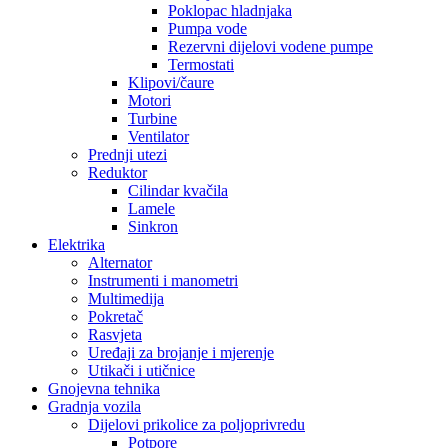
Poklopac hladnjaka
Pumpa vode
Rezervni dijelovi vodene pumpe
Termostati
Klipovi/čaure
Motori
Turbine
Ventilator
Prednji utezi
Reduktor
Cilindar kvačila
Lamele
Sinkron
Elektrika
Alternator
Instrumenti i manometri
Multimedija
Pokretač
Rasvjeta
Uređaji za brojanje i mjerenje
Utikači i utičnice
Gnojevna tehnika
Gradnja vozila
Dijelovi prikolice za poljoprivredu
Potpore