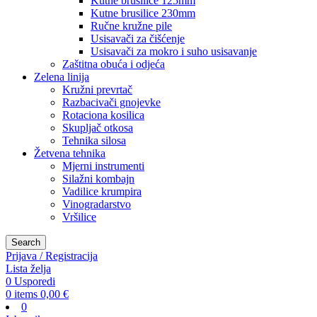
Kutne brusilice 125mm
Kutne brusilice 230mm
Ručne kružne pile
Usisavači za čišćenje
Usisavači za mokro i suho usisavanje
Zaštitna obuća i odjeća
Zelena linija
Kružni prevrtač
Razbacivači gnojevke
Rotaciona kosilica
Skupljač otkosa
Tehnika silosa
Žetvena tehnika
Mjerni instrumenti
Silažni kombajn
Vadilice krumpira
Vinogradarstvo
Vršilice
Search
Prijava / Registracija
Lista želja
0
Usporedi
0
items
0,00
€
0