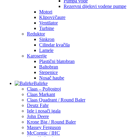
Pumpa vode
Rezervni dijelovi vodene pumpe
Motori
Klipovi/čaure
Ventilator
Turbine
Reduktor
Sinkron
Cilindar kvačila
Lamele
Karoserije
Plastični blatobran
Baltobran
Stepenice
Nosač haube
Balirke
Claas – Poljostroj
Claas Markant
Claas Quadrant / Round Baler
Deutz Fahr
Igle i nosači igala
John Deere
Krone Big / Round Baler
Massey Ferguson
McCormic / IHC