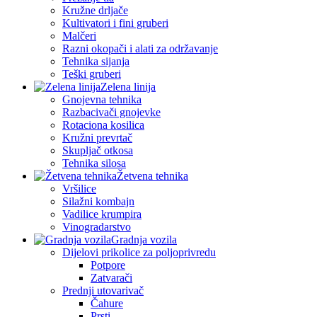
Kružne drljače
Kultivatori i fini gruberi
Malčeri
Razni okopači i alati za održavanje
Tehnika sijanja
Teški gruberi
Zelena linija
Gnojevna tehnika
Razbacivači gnojevke
Rotaciona kosilica
Kružni prevrtač
Skupljač otkosa
Tehnika silosa
Žetvena tehnika
Vršilice
Silažni kombajn
Vadilice krumpira
Vinogradarstvo
Gradnja vozila
Dijelovi prikolice za poljoprivredu
Potpore
Zatvarači
Prednji utovarivač
Čahure
Prsti