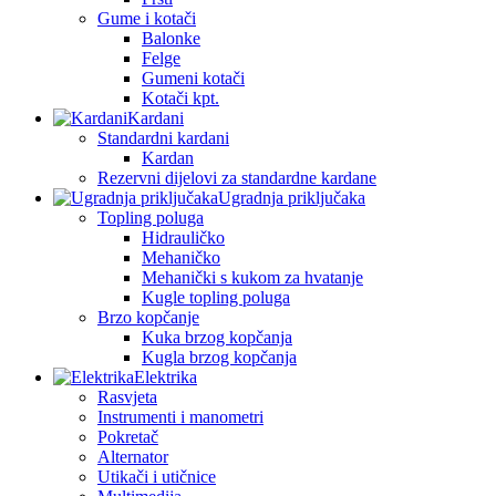
Gume i kotači
Balonke
Felge
Gumeni kotači
Kotači kpt.
Kardani
Standardni kardani
Kardan
Rezervni dijelovi za standardne kardane
Ugradnja priključaka
Topling poluga
Hidrauličko
Mehaničko
Mehanički s kukom za hvatanje
Kugle topling poluga
Brzo kopčanje
Kuka brzog kopčanja
Kugla brzog kopčanja
Elektrika
Rasvjeta
Instrumenti i manometri
Pokretač
Alternator
Utikači i utičnice