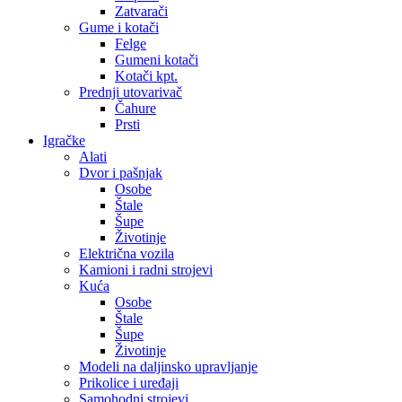
Zatvarači
Gume i kotači
Felge
Gumeni kotači
Kotači kpt.
Prednji utovarivač
Čahure
Prsti
Igračke
Alati
Dvor i pašnjak
Osobe
Štale
Šupe
Životinje
Električna vozila
Kamioni i radni strojevi
Kuća
Osobe
Štale
Šupe
Životinje
Modeli na daljinsko upravljanje
Prikolice i uređaji
Samohodni strojevi