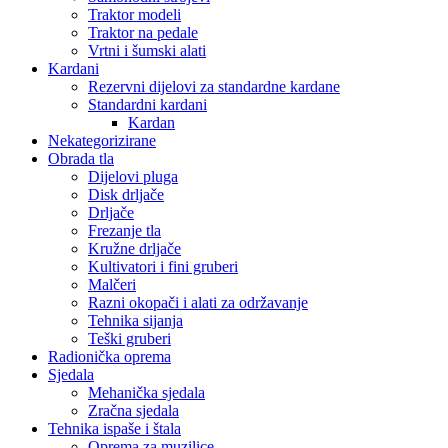
Traktor modeli
Traktor na pedale
Vrtni i šumski alati
Kardani
Rezervni dijelovi za standardne kardane
Standardni kardani
Kardan
Nekategorizirane
Obrada tla
Dijelovi pluga
Disk drljače
Drljače
Frezanje tla
Kružne drljače
Kultivatori i fini gruberi
Malčeri
Razni okopači i alati za održavanje
Tehnika sijanja
Teški gruberi
Radionička oprema
Sjedala
Mehanička sjedala
Zračna sjedala
Tehnika ispaše i štala
Oprema za muzilice