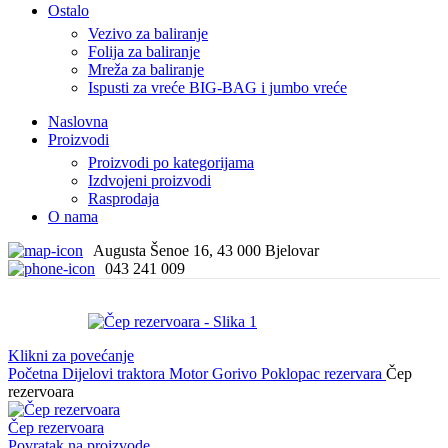
Ostalo
Vezivo za baliranje
Folija za baliranje
Mreža za baliranje
Ispusti za vreće BIG-BAG i jumbo vreće
Naslovna
Proizvodi
Proizvodi po kategorijama
Izdvojeni proizvodi
Rasprodaja
O nama
Augusta Šenoe 16, 43 000 Bjelovar
043 241 009
Klikni za povećanje
Početna
Dijelovi traktora
Motor
Gorivo
Poklopac rezervara
Čep
rezervoara
Čep rezervoara
Povratak na proizvode