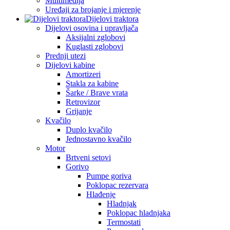
Multimedija
Uređaji za brojanje i mjerenje
Dijelovi traktora
Dijelovi osovina i upravljača
Aksijalni zglobovi
Kuglasti zglobovi
Prednji utezi
Dijelovi kabine
Amortizeri
Stakla za kabine
Šarke / Brave vrata
Retrovizor
Grijanje
Kvačilo
Duplo kvačilo
Jednostavno kvačilo
Motor
Brtveni setovi
Gorivo
Pumpe goriva
Poklopac rezervara
Hlađenje
Hladnjak
Poklopac hladnjaka
Termostati