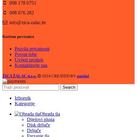
098 178 0751
098 676 282
info@zica-zalac.hr
Korisne poveznice
Pravila privatnosti
Povrat robe
Uvijeti prodaje
Kontaktirajte nas
ŽICA ŽALAC d.o.o.
2024 CREATED BY
amidal
Search
Izbornik
Kategorije
Obrada tla
Dijelovi pluga
Disk drljače
Drljače
Frezanje tla