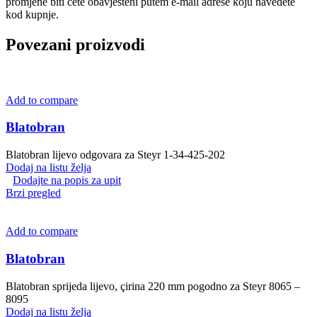
promjene biti ćete obavješteni putem e-mail adrese koju navedete
kod kupnje.
Povezani proizvodi
Add to compare
Blatobran
Blatobran lijevo odgovara za Steyr 1-34-425-202
Dodaj na listu želja
Dodajte na popis za upit
Brzi pregled
Add to compare
Blatobran
Blatobran sprijeda lijevo, çirina 220 mm pogodno za Steyr 8065 –
8095
Dodaj na listu želja