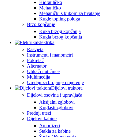
Hidrauličko
Mehaničko
Mehanički s kukom za hvatanje
Kugle topling poluga
Brzo kopčanje
Kuka brzog kopčanja
Kugla brzog kopčanja
Elektrika
Rasvjeta
Instrumenti i manometri
Pokretač
Alternator
Utikači i utičnice
Multimedija
Uređaji za brojanje i mjerenje
Dijelovi traktora
Dijelovi osovina i upravljača
Aksijalni zglobovi
Kuglasti zglobovi
Prednji utezi
Dijelovi kabine
Amortizeri
Stakla za kabine
Šarke / Brave vrata