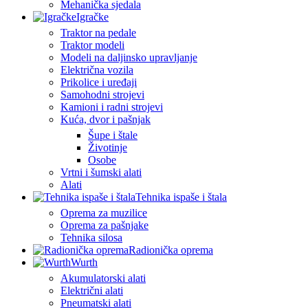
Mehanička sjedala
Igračke
Traktor na pedale
Traktor modeli
Modeli na daljinsko upravljanje
Električna vozila
Prikolice i uređaji
Samohodni strojevi
Kamioni i radni strojevi
Kuća, dvor i pašnjak
Šupe i štale
Životinje
Osobe
Vrtni i šumski alati
Alati
Tehnika ispaše i štala
Oprema za muzilice
Oprema za pašnjake
Tehnika silosa
Radionička oprema
Wurth
Akumulatorski alati
Električni alati
Pneumatski alati