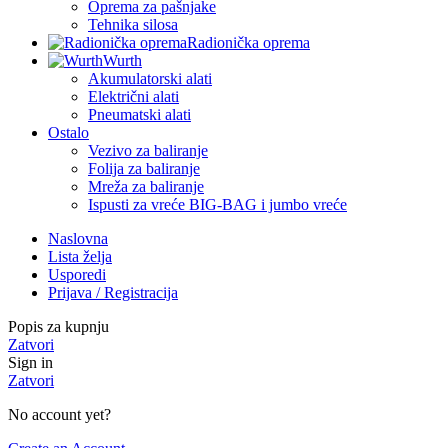
Oprema za pašnjake
Tehnika silosa
Radionička oprema
Wurth
Akumulatorski alati
Električni alati
Pneumatski alati
Ostalo
Vezivo za baliranje
Folija za baliranje
Mreža za baliranje
Ispusti za vreće BIG-BAG i jumbo vreće
Naslovna
Lista želja
Usporedi
Prijava / Registracija
Popis za kupnju
Zatvori
Sign in
Zatvori
No account yet?