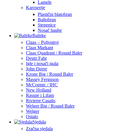
Lamele
Karoserije
Plastični blatobran
Baltobran
Stepenice
Nosač haube
Balirke
Claas – Poljostroj
Claas Markant
Claas Quadrant / Round Baler
Deutz Fahr
Igle i nosači igala
John Deere
Krone Big / Round Baler
Massey Ferguson
McCormic / IHC
New Holland
Rasspe i Lifam
Rivierre Casalis
Welger Big / Round Baler
Welger
Ostalo
Sjedala
Zračna sjedala