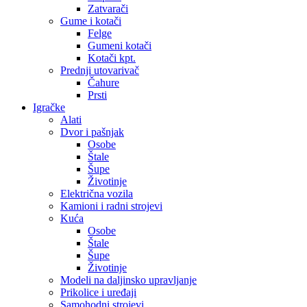
Zatvarači
Gume i kotači
Felge
Gumeni kotači
Kotači kpt.
Prednji utovarivač
Čahure
Prsti
Igračke
Alati
Dvor i pašnjak
Osobe
Štale
Šupe
Životinje
Električna vozila
Kamioni i radni strojevi
Kuća
Osobe
Štale
Šupe
Životinje
Modeli na daljinsko upravljanje
Prikolice i uređaji
Samohodni strojevi