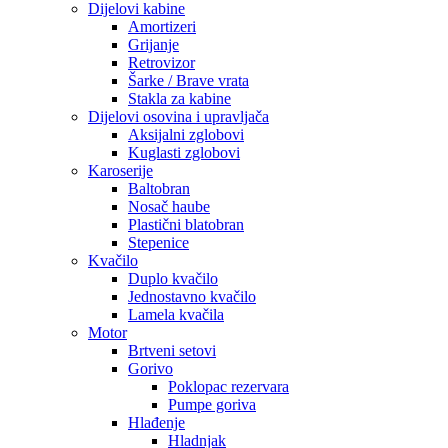
Dijelovi kabine
Amortizeri
Grijanje
Retrovizor
Šarke / Brave vrata
Stakla za kabine
Dijelovi osovina i upravljača
Aksijalni zglobovi
Kuglasti zglobovi
Karoserije
Baltobran
Nosač haube
Plastični blatobran
Stepenice
Kvačilo
Duplo kvačilo
Jednostavno kvačilo
Lamela kvačila
Motor
Brtveni setovi
Gorivo
Poklopac rezervara
Pumpe goriva
Hlađenje
Hladnjak