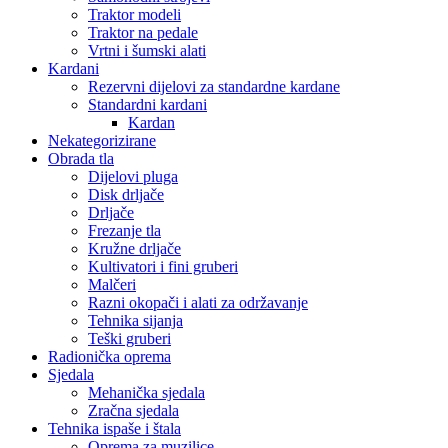
Traktor modeli
Traktor na pedale
Vrtni i šumski alati
Kardani
Rezervni dijelovi za standardne kardane
Standardni kardani
Kardan
Nekategorizirane
Obrada tla
Dijelovi pluga
Disk drljače
Drljače
Frezanje tla
Kružne drljače
Kultivatori i fini gruberi
Malčeri
Razni okopači i alati za održavanje
Tehnika sijanja
Teški gruberi
Radionička oprema
Sjedala
Mehanička sjedala
Zračna sjedala
Tehnika ispaše i štala
Oprema za muzilice