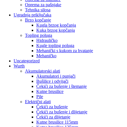
Oprema za pašnjake
Tehnika silosa
Ugradnja priključaka
Brzo kopčanje
Kugla brzog kopčanja
Kuka brzog kopčanja
Topling poluga
Hidrauličko
Kugle topling poluga
Mehanički s kukom za hvatanje
Mehaničko
Uncategorized
Wurth
Akumulatorski alati
Akumulatori i punjači
Bušilice i odvijači
Čekići za bušenje i štemanje
Kutne brusilice
Pile
Električni alati
Čekići za bušenje
Čekići za bušenje i dlijetanje
Čekići za dlijetanje
Kutne brusilice 115mm