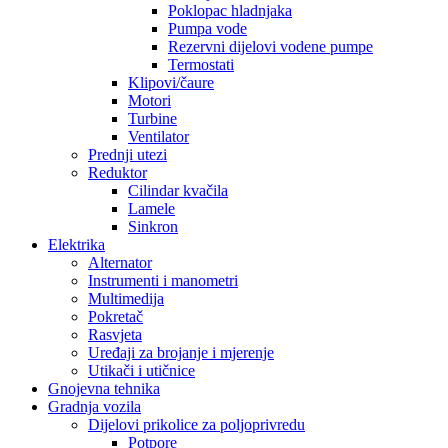
Poklopac hladnjaka
Pumpa vode
Rezervni dijelovi vodene pumpe
Termostati
Klipovi/čaure
Motori
Turbine
Ventilator
Prednji utezi
Reduktor
Cilindar kvačila
Lamele
Sinkron
Elektrika
Alternator
Instrumenti i manometri
Multimedija
Pokretač
Rasvjeta
Uređaji za brojanje i mjerenje
Utikači i utičnice
Gnojevna tehnika
Gradnja vozila
Dijelovi prikolice za poljoprivredu
Potpore