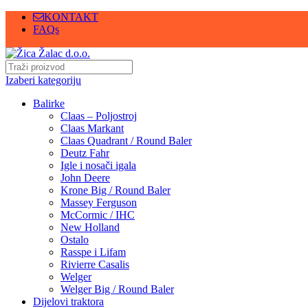
KONTAKT
FAQs
Izaberi kategoriju
Balirke
Claas – Poljostroj
Claas Markant
Claas Quadrant / Round Baler
Deutz Fahr
Igle i nosači igala
John Deere
Krone Big / Round Baler
Massey Ferguson
McCormic / IHC
New Holland
Ostalo
Rasspe i Lifam
Rivierre Casalis
Welger
Welger Big / Round Baler
Dijelovi traktora