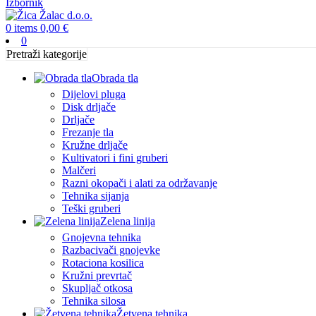
Izbornik
0
items
0,00
€
0
Pretraži kategorije
Obrada tla
Dijelovi pluga
Disk drljače
Drljače
Frezanje tla
Kružne drljače
Kultivatori i fini gruberi
Malčeri
Razni okopači i alati za održavanje
Tehnika sijanja
Teški gruberi
Zelena linija
Gnojevna tehnika
Razbacivači gnojevke
Rotaciona kosilica
Kružni prevrtač
Skupljač otkosa
Tehnika silosa
Žetvena tehnika