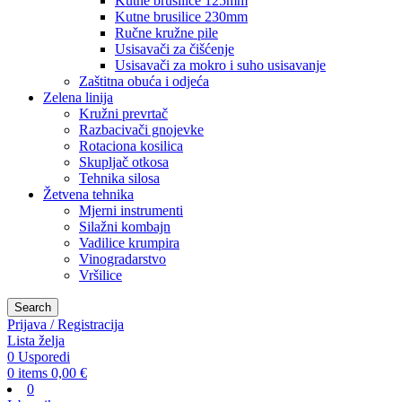
Kutne brusilice 125mm
Kutne brusilice 230mm
Ručne kružne pile
Usisavači za čišćenje
Usisavači za mokro i suho usisavanje
Zaštitna obuća i odjeća
Zelena linija
Kružni prevrtač
Razbacivači gnojevke
Rotaciona kosilica
Skupljač otkosa
Tehnika silosa
Žetvena tehnika
Mjerni instrumenti
Silažni kombajn
Vadilice krumpira
Vinogradarstvo
Vršilice
Search
Prijava / Registracija
Lista želja
0
Usporedi
0
items
0,00
€
0