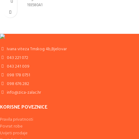
193580A1
Ivana viteza Trnskog 4b,Bjelovar
043 221 072
043 241 009
098 178 0751
098 676 282
info@zica-zalac.hr
KORISNE POVEZNICE
Pravila privatnosti
Povrat robe
Uvijeti prodaje