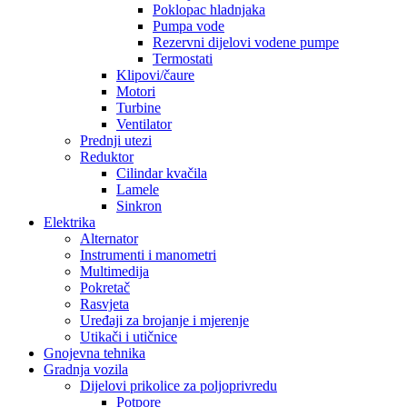
Poklopac hladnjaka
Pumpa vode
Rezervni dijelovi vodene pumpe
Termostati
Klipovi/čaure
Motori
Turbine
Ventilator
Prednji utezi
Reduktor
Cilindar kvačila
Lamele
Sinkron
Elektrika
Alternator
Instrumenti i manometri
Multimedija
Pokretač
Rasvjeta
Uređaji za brojanje i mjerenje
Utikači i utičnice
Gnojevna tehnika
Gradnja vozila
Dijelovi prikolice za poljoprivredu
Potpore