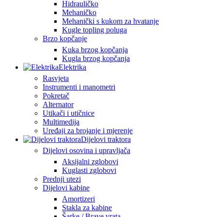
Hidrauličko
Mehaničko
Mehanički s kukom za hvatanje
Kugle topling poluga
Brzo kopčanje
Kuka brzog kopčanja
Kugla brzog kopčanja
Elektrika
Rasvjeta
Instrumenti i manometri
Pokretač
Alternator
Utikači i utičnice
Multimedija
Uređaji za brojanje i mjerenje
Dijelovi traktora
Dijelovi osovina i upravljača
Aksijalni zglobovi
Kuglasti zglobovi
Prednji utezi
Dijelovi kabine
Amortizeri
Stakla za kabine
Šarke / Brave vrata