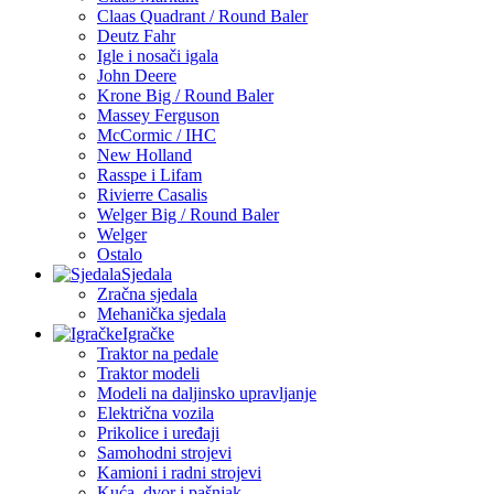
Claas Quadrant / Round Baler
Deutz Fahr
Igle i nosači igala
John Deere
Krone Big / Round Baler
Massey Ferguson
McCormic / IHC
New Holland
Rasspe i Lifam
Rivierre Casalis
Welger Big / Round Baler
Welger
Ostalo
Sjedala
Zračna sjedala
Mehanička sjedala
Igračke
Traktor na pedale
Traktor modeli
Modeli na daljinsko upravljanje
Električna vozila
Prikolice i uređaji
Samohodni strojevi
Kamioni i radni strojevi
Kuća, dvor i pašnjak