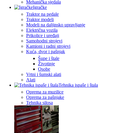
Mehanička sjedala
Igračke
Traktor na pedale
Traktor modeli
Modeli na daljinsko upravljanje
Električna vozila
Prikolice i uređaji
Samohodni strojevi
Kamioni i radni strojevi
Kuća, dvor i pašnjak
Šupe i štale
Životinje
Osobe
Vrtni i šumski alati
Alati
Tehnika ispaše i štala
Oprema za muzilice
Oprema za pašnjake
Tehnika silosa