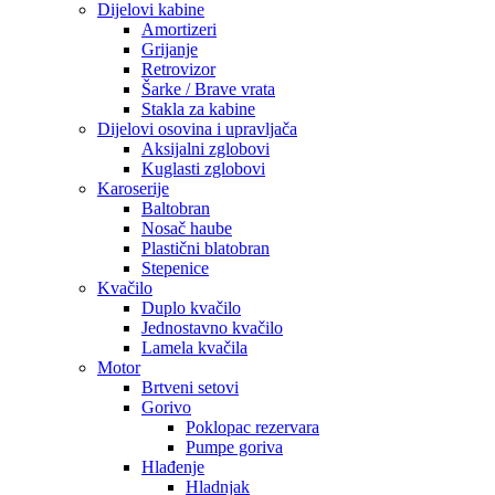
Dijelovi kabine
Amortizeri
Grijanje
Retrovizor
Šarke / Brave vrata
Stakla za kabine
Dijelovi osovina i upravljača
Aksijalni zglobovi
Kuglasti zglobovi
Karoserije
Baltobran
Nosač haube
Plastični blatobran
Stepenice
Kvačilo
Duplo kvačilo
Jednostavno kvačilo
Lamela kvačila
Motor
Brtveni setovi
Gorivo
Poklopac rezervara
Pumpe goriva
Hlađenje
Hladnjak