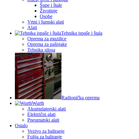
Šupe i štale
Životinje
Osobe
Vrtni i šumski alati
Alati
Tehnika ispaše i štala
Oprema za muzilice
Oprema za pašnjake
Tehnika silosa
Radionička oprema
Wurth
Akumulatorski alati
Električni alati
Pneumatski alati
Ostalo
Vezivo za baliranje
Folija za baliranje