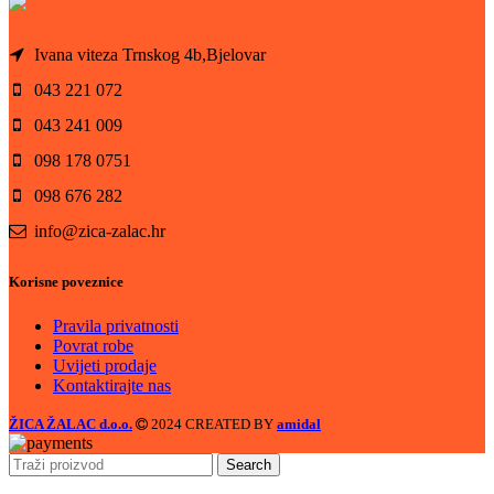
Ivana viteza Trnskog 4b,Bjelovar
043 221 072
043 241 009
098 178 0751
098 676 282
info@zica-zalac.hr
Korisne poveznice
Pravila privatnosti
Povrat robe
Uvijeti prodaje
Kontaktirajte nas
ŽICA ŽALAC d.o.o.
2024 CREATED BY
amidal
Search