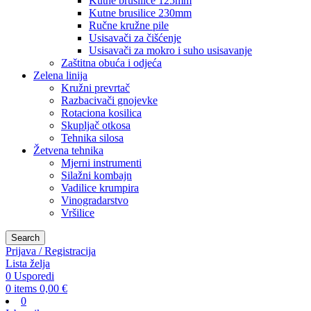
Kutne brusilice 125mm
Kutne brusilice 230mm
Ručne kružne pile
Usisavači za čišćenje
Usisavači za mokro i suho usisavanje
Zaštitna obuća i odjeća
Zelena linija
Kružni prevrtač
Razbacivači gnojevke
Rotaciona kosilica
Skupljač otkosa
Tehnika silosa
Žetvena tehnika
Mjerni instrumenti
Silažni kombajn
Vadilice krumpira
Vinogradarstvo
Vršilice
Search
Prijava / Registracija
Lista želja
0
Usporedi
0
items
0,00
€
0