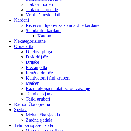
Traktor modeli
Traktor na pedale
Vrtni i šumski alati
Kardani
Rezervni dijelovi za standardne kardane
Standardni kardani
Kardan
Nekategorizirane
Obrada tla
Dijelovi pluga
Disk drljače
Drljače
Frezanje tla
Kružne drljače
Kultivatori i fini gruberi
Malčeri
Razni okopači i alati za održavanje
Tehnika sijanja
Teški gruberi
Radionička oprema
Sjedala
Mehanička sjedala
Zračna sjedala
Tehnika ispaše i štala
Oprema za muzilice