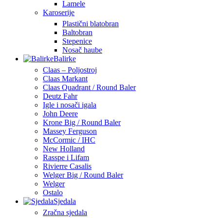
Lamele
Karoserije
Plastični blatobran
Baltobran
Stepenice
Nosač haube
Balirke
Claas – Poljostroj
Claas Markant
Claas Quadrant / Round Baler
Deutz Fahr
Igle i nosači igala
John Deere
Krone Big / Round Baler
Massey Ferguson
McCormic / IHC
New Holland
Rasspe i Lifam
Rivierre Casalis
Welger Big / Round Baler
Welger
Ostalo
Sjedala
Zračna sjedala