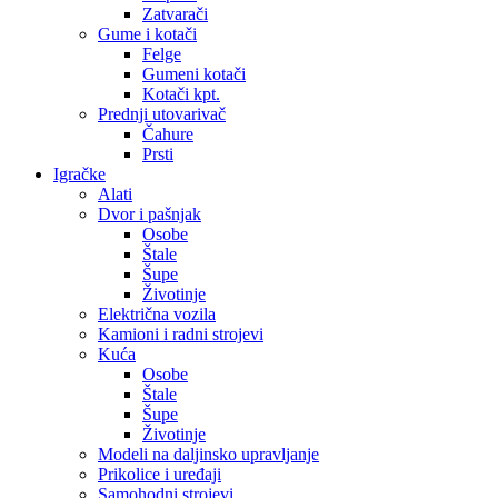
Zatvarači
Gume i kotači
Felge
Gumeni kotači
Kotači kpt.
Prednji utovarivač
Čahure
Prsti
Igračke
Alati
Dvor i pašnjak
Osobe
Štale
Šupe
Životinje
Električna vozila
Kamioni i radni strojevi
Kuća
Osobe
Štale
Šupe
Životinje
Modeli na daljinsko upravljanje
Prikolice i uređaji
Samohodni strojevi