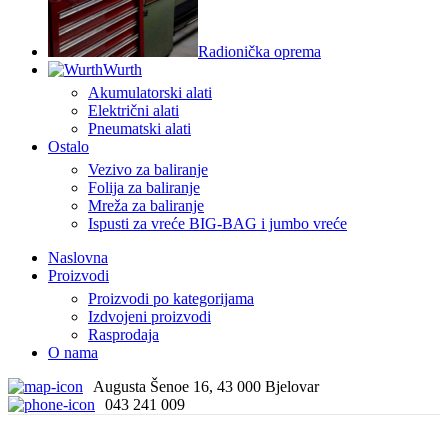
Radionička oprema
Wurth
Akumulatorski alati
Električni alati
Pneumatski alati
Ostalo
Vezivo za baliranje
Folija za baliranje
Mreža za baliranje
Ispusti za vreće BIG-BAG i jumbo vreće
Naslovna
Proizvodi
Proizvodi po kategorijama
Izdvojeni proizvodi
Rasprodaja
O nama
Augusta Šenoe 16, 43 000 Bjelovar
043 241 009