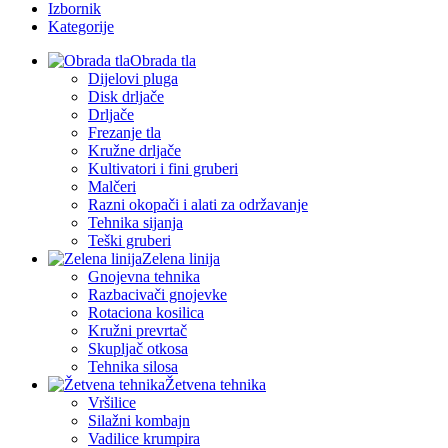
Izbornik
Kategorije
Obrada tla
Dijelovi pluga
Disk drljače
Drljače
Frezanje tla
Kružne drljače
Kultivatori i fini gruberi
Malčeri
Razni okopači i alati za održavanje
Tehnika sijanja
Teški gruberi
Zelena linija
Gnojevna tehnika
Razbacivači gnojevke
Rotaciona kosilica
Kružni prevrtač
Skupljač otkosa
Tehnika silosa
Žetvena tehnika
Vršilice
Silažni kombajn
Vadilice krumpira