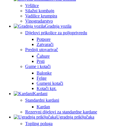
Vršilice
Silažni kombajn
Vadilice krumpira
Vinogradarstvo
Gradnja vozila
Dijelovi prikolice za poljoprivredu
Potpore
Zatvarači
Prednji utovarivač
Čahure
Prsti
Gume i kotači
Balonke
Felge
Gumeni kotači
Kotači kpt.
Kardani
Standardni kardani
Kardan
Rezervni dijelovi za standardne kardane
Ugradnja priključaka
Topling poluga