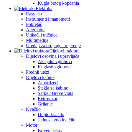
Kugla brzog kopčanja
Elektrika
Rasvjeta
Instrumenti i manometri
Pokretač
Alternator
Utikači i utičnice
Multimedija
Uređaji za brojanje i mjerenje
Dijelovi traktora
Dijelovi osovina i upravljača
Aksijalni zglobovi
Kuglasti zglobovi
Prednji utezi
Dijelovi kabine
Amortizeri
Stakla za kabine
Šarke / Brave vrata
Retrovizor
Grijanje
Kvačilo
Duplo kvačilo
Jednostavno kvačilo
Motor
Brtveni setovi