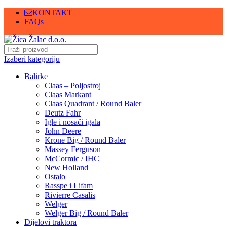
KONTAKT
FAQs
Izaberi kategoriju
Balirke
Claas – Poljostroj
Claas Markant
Claas Quadrant / Round Baler
Deutz Fahr
Igle i nosači igala
John Deere
Krone Big / Round Baler
Massey Ferguson
McCormic / IHC
New Holland
Ostalo
Rasspe i Lifam
Rivierre Casalis
Welger
Welger Big / Round Baler
Dijelovi traktora