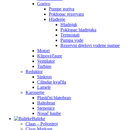
Gorivo
Pumpe goriva
Poklopac rezervara
Hlađenje
Hladnjak
Poklopac hladnjaka
Termostati
Pumpa vode
Rezervni dijelovi vodene pumpe
Motori
Klipovi/čaure
Ventilator
Turbine
Reduktor
Sinkron
Cilindar kvačila
Lamele
Karoserije
Plastični blatobran
Baltobran
Stepenice
Nosač haube
Balirke
Claas – Poljostroj
Claas Markant