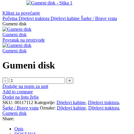
Klikni za povećanje
Početna
Dijelovi traktora
Dijelovi kabine
Šarke / Brave vrata
Gumeni disk
Gumeni disk
Povratak na proizvode
Gumeni disk
Gumeni disk
Gumeni
disk
Dodajte na popis za upit
količina
Add to compare
Dodaj na listu želja
SKU:
00117112
Kategorije:
Dijelovi kabine
,
Dijelovi traktora
,
Šarke / Brave vrata
Oznake:
Dijelovi kabine
,
Dijelovi traktora
,
Gumeni disk
Share:
Opis