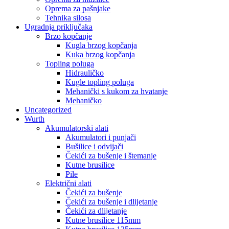
Oprema za pašnjake
Tehnika silosa
Ugradnja priključaka
Brzo kopčanje
Kugla brzog kopčanja
Kuka brzog kopčanja
Topling poluga
Hidrauličko
Kugle topling poluga
Mehanički s kukom za hvatanje
Mehaničko
Uncategorized
Wurth
Akumulatorski alati
Akumulatori i punjači
Bušilice i odvijači
Čekići za bušenje i štemanje
Kutne brusilice
Pile
Električni alati
Čekići za bušenje
Čekići za bušenje i dlijetanje
Čekići za dlijetanje
Kutne brusilice 115mm