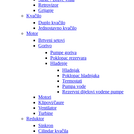
Retrovizor
Grijanje
Kvačilo
Duplo kvačilo
Jednostavno kvačilo
Motor
Brtveni setovi
Gorivo
Pumpe goriva
Poklopac rezervara
Hlađenje
Hladnjak
Poklopac hladnjaka
Termostati
Pumpa vode
Rezervni dijelovi vodene pumpe
Motori
Klipovi/čaure
Ventilator
Turbine
Reduktor
Sinkron
Cilindar kvačila