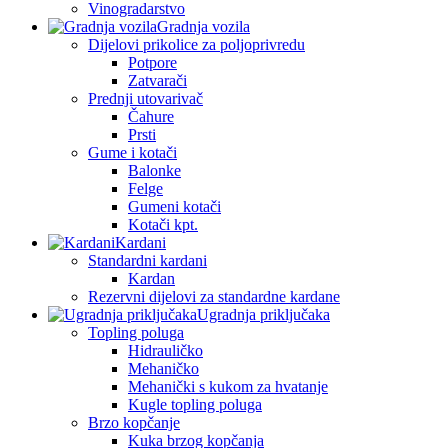
Vinogradarstvo
Gradnja vozila
Dijelovi prikolice za poljoprivredu
Potpore
Zatvarači
Prednji utovarivač
Čahure
Prsti
Gume i kotači
Balonke
Felge
Gumeni kotači
Kotači kpt.
Kardani
Standardni kardani
Kardan
Rezervni dijelovi za standardne kardane
Ugradnja priključaka
Topling poluga
Hidrauličko
Mehaničko
Mehanički s kukom za hvatanje
Kugle topling poluga
Brzo kopčanje
Kuka brzog kopčanja