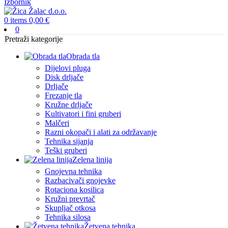
Izbornik
0
items
0,00
€
0
Pretraži kategorije
Obrada tla
Dijelovi pluga
Disk drljače
Drljače
Frezanje tla
Kružne drljače
Kultivatori i fini gruberi
Malčeri
Razni okopači i alati za održavanje
Tehnika sijanja
Teški gruberi
Zelena linija
Gnojevna tehnika
Razbacivači gnojevke
Rotaciona kosilica
Kružni prevrtač
Skupljač otkosa
Tehnika silosa
Žetvena tehnika