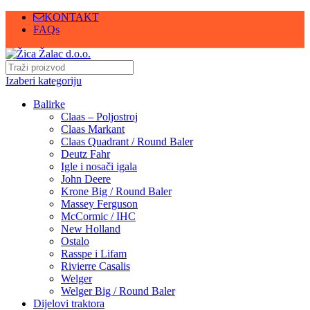
KONTAKT
FAQs
Izaberi kategoriju
Balirke
Claas – Poljostroj
Claas Markant
Claas Quadrant / Round Baler
Deutz Fahr
Igle i nosači igala
John Deere
Krone Big / Round Baler
Massey Ferguson
McCormic / IHC
New Holland
Ostalo
Rasspe i Lifam
Rivierre Casalis
Welger
Welger Big / Round Baler
Dijelovi traktora