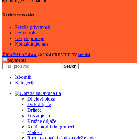
info@zica-zalac.hr
Korisne poveznice
Pravila privatnosti
Povrat robe
Uvijeti prodaje
Kontaktirajte nas
ŽICA ŽALAC d.o.o.
2024 CREATED BY
amidal
Search
Izbornik
Kategorije
Obrada tla
Dijelovi pluga
Disk drljače
Drljače
Frezanje tla
Kružne drljače
Kultivatori i fini gruberi
Malčeri
Razni okopači i alati za održavanje