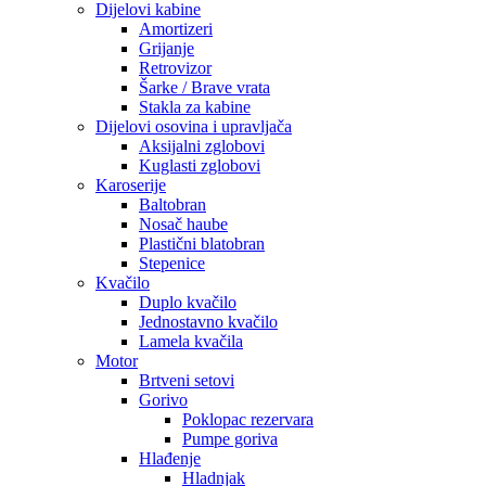
Dijelovi kabine
Amortizeri
Grijanje
Retrovizor
Šarke / Brave vrata
Stakla za kabine
Dijelovi osovina i upravljača
Aksijalni zglobovi
Kuglasti zglobovi
Karoserije
Baltobran
Nosač haube
Plastični blatobran
Stepenice
Kvačilo
Duplo kvačilo
Jednostavno kvačilo
Lamela kvačila
Motor
Brtveni setovi
Gorivo
Poklopac rezervara
Pumpe goriva
Hlađenje
Hladnjak