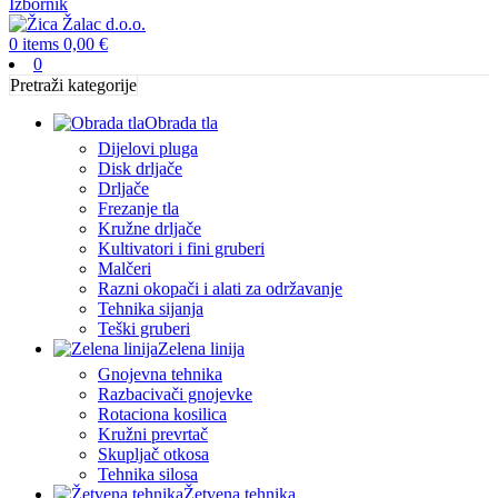
Izbornik
0
items
0,00
€
0
Pretraži kategorije
Obrada tla
Dijelovi pluga
Disk drljače
Drljače
Frezanje tla
Kružne drljače
Kultivatori i fini gruberi
Malčeri
Razni okopači i alati za održavanje
Tehnika sijanja
Teški gruberi
Zelena linija
Gnojevna tehnika
Razbacivači gnojevke
Rotaciona kosilica
Kružni prevrtač
Skupljač otkosa
Tehnika silosa
Žetvena tehnika