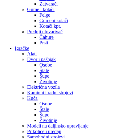
Zatvarači
Gume i kotači
Felge
Gumeni kotači
Kotači kpt.
Prednji utovarivač
Čahure
Prsti
Igračke
Alati
Dvor i pašnjak
Osobe
Štale
Šupe
Životinje
Električna vozila
Kamioni i radni strojevi
Kuća
Osobe
Štale
Šupe
Životinje
Modeli na daljinsko upravljanje
Prikolice i uređaji
Samohodni strojevi