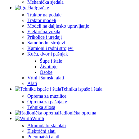
Mehanička sjedala
Igračke
Traktor na pedale
Traktor modeli
Modeli na daljinsko upravljanje
Električna vozila
Prikolice i uređaji
Samohodni strojevi
Kamioni i radni strojevi
Kuća, dvor i pašnjak
Šupe i štale
Životinje
Osobe
Vrtni i šumski alati
Alati
Tehnika ispaše i štala
Oprema za muzilice
Oprema za pašnjake
Tehnika silosa
Radionička oprema
Wurth
Akumulatorski alati
Električni alati
Pneumatski alati