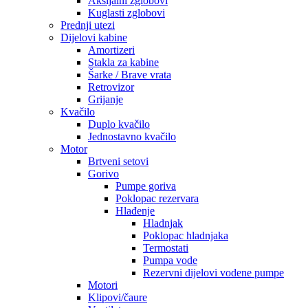
Aksijalni zglobovi
Kuglasti zglobovi
Prednji utezi
Dijelovi kabine
Amortizeri
Stakla za kabine
Šarke / Brave vrata
Retrovizor
Grijanje
Kvačilo
Duplo kvačilo
Jednostavno kvačilo
Motor
Brtveni setovi
Gorivo
Pumpe goriva
Poklopac rezervara
Hlađenje
Hladnjak
Poklopac hladnjaka
Termostati
Pumpa vode
Rezervni dijelovi vodene pumpe
Motori
Klipovi/čaure