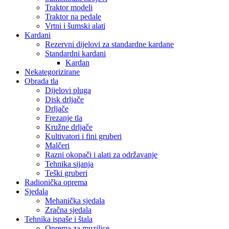
Traktor modeli
Traktor na pedale
Vrtni i šumski alati
Kardani
Rezervni dijelovi za standardne kardane
Standardni kardani
Kardan
Nekategorizirane
Obrada tla
Dijelovi pluga
Disk drljače
Drljače
Frezanje tla
Kružne drljače
Kultivatori i fini gruberi
Malčeri
Razni okopači i alati za održavanje
Tehnika sijanja
Teški gruberi
Radionička oprema
Sjedala
Mehanička sjedala
Zračna sjedala
Tehnika ispaše i štala
Oprema za muzilice