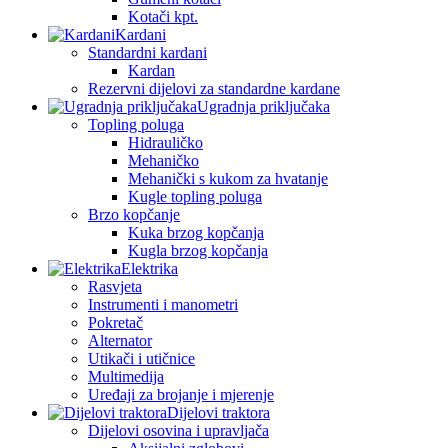
Kotači kpt.
Kardani
Standardni kardani
Kardan
Rezervni dijelovi za standardne kardane
Ugradnja priključaka
Topling poluga
Hidrauličko
Mehaničko
Mehanički s kukom za hvatanje
Kugle topling poluga
Brzo kopčanje
Kuka brzog kopčanja
Kugla brzog kopčanja
Elektrika
Rasvjeta
Instrumenti i manometri
Pokretač
Alternator
Utikači i utičnice
Multimedija
Uređaji za brojanje i mjerenje
Dijelovi traktora
Dijelovi osovina i upravljača