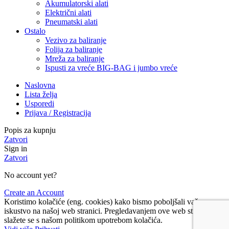
Akumulatorski alati
Električni alati
Pneumatski alati
Ostalo
Vezivo za baliranje
Folija za baliranje
Mreža za baliranje
Ispusti za vreće BIG-BAG i jumbo vreće
Naslovna
Lista želja
Usporedi
Prijava / Registracija
Popis za kupnju
Zatvori
Sign in
Zatvori
No account yet?
Create an Account
Koristimo kolačiće (eng. cookies) kako bismo poboljšali vaše
iskustvo na našoj web stranici. Pregledavanjem ove web stranice
slažete se s našom politikom upotrebom kolačića.
Vidi