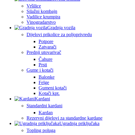
Vršilice
Silažni kombajn
Vadilice krumpira
Vinogradarstvo
Gradnja vozila
Dijelovi prikolice za poljoprivredu
Potpore
Zatvarači
Prednji utovarivač
Čahure
Prsti
Gume i kotači
Balonke
Felge
Gumeni kotači
Kotači kpt.
Kardani
Standardni kardani
Kardan
Rezervni dijelovi za standardne kardane
Ugradnja priključaka
Topling poluga