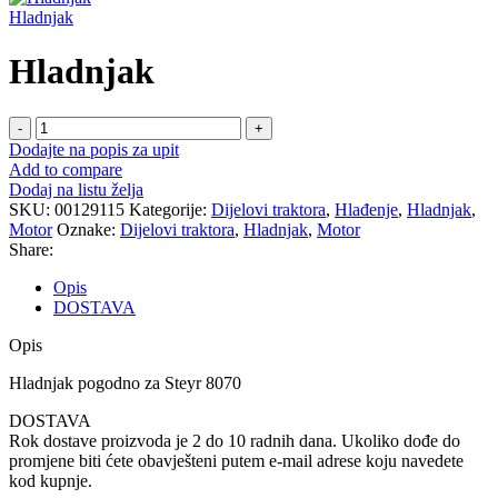
Hladnjak
Hladnjak
Hladnjak
količina
Dodajte na popis za upit
Add to compare
Dodaj na listu želja
SKU:
00129115
Kategorije:
Dijelovi traktora
,
Hlađenje
,
Hladnjak
,
Motor
Oznake:
Dijelovi traktora
,
Hladnjak
,
Motor
Share:
Opis
DOSTAVA
Opis
Hladnjak pogodno za Steyr 8070
DOSTAVA
Rok dostave proizvoda je 2 do 10 radnih dana. Ukoliko dođe do
promjene biti ćete obavješteni putem e-mail adrese koju navedete
kod kupnje.