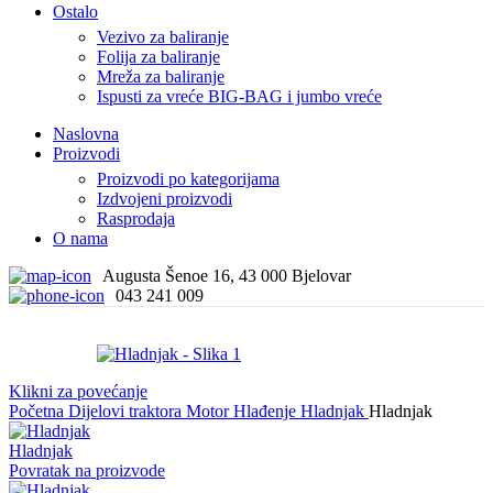
Ostalo
Vezivo za baliranje
Folija za baliranje
Mreža za baliranje
Ispusti za vreće BIG-BAG i jumbo vreće
Naslovna
Proizvodi
Proizvodi po kategorijama
Izdvojeni proizvodi
Rasprodaja
O nama
Augusta Šenoe 16, 43 000 Bjelovar
043 241 009
Klikni za povećanje
Početna
Dijelovi traktora
Motor
Hlađenje
Hladnjak
Hladnjak
Hladnjak
Povratak na proizvode