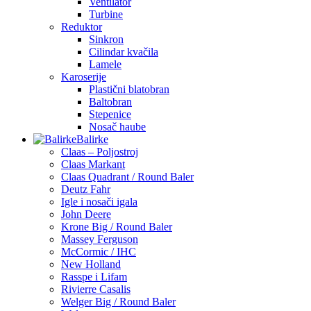
Ventilator
Turbine
Reduktor
Sinkron
Cilindar kvačila
Lamele
Karoserije
Plastični blatobran
Baltobran
Stepenice
Nosač haube
Balirke
Claas – Poljostroj
Claas Markant
Claas Quadrant / Round Baler
Deutz Fahr
Igle i nosači igala
John Deere
Krone Big / Round Baler
Massey Ferguson
McCormic / IHC
New Holland
Rasspe i Lifam
Rivierre Casalis
Welger Big / Round Baler