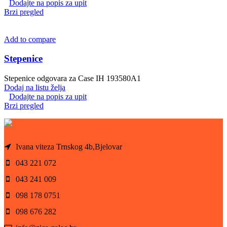
Dodajte na popis za upit
Brzi pregled
Add to compare
Stepenice
Stepenice odgovara za Case IH 193580A1
Dodaj na listu želja
Dodajte na popis za upit
Brzi pregled
Ivana viteza Trnskog 4b,Bjelovar
043 221 072
043 241 009
098 178 0751
098 676 282