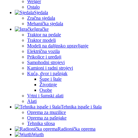
Welger
Ostalo
Sjedala
Zračna sjedala
Mehanička sjedala
Igračke
Traktor na pedale
Traktor modeli
Modeli na daljinsko upravljanje
Električna vozila
Prikolice i uređaji
Samohodni strojevi
Kamioni i radni strojevi
Kuća, dvor i pašnjak
Šupe i štale
Životinje
Osobe
Vrtni i šumski alati
Alati
Tehnika ispaše i štala
Oprema za muzilice
Oprema za pašnjake
Tehnika silosa
Radionička oprema
Wurth