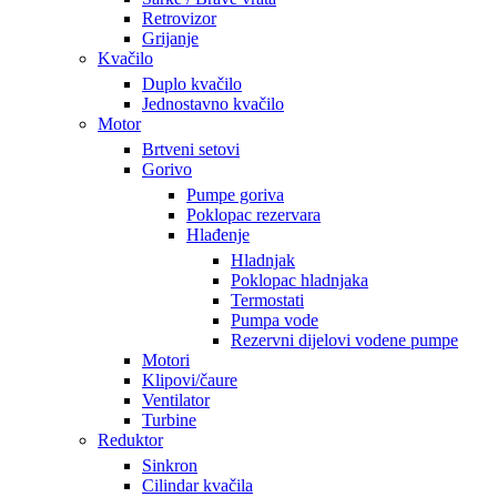
Retrovizor
Grijanje
Kvačilo
Duplo kvačilo
Jednostavno kvačilo
Motor
Brtveni setovi
Gorivo
Pumpe goriva
Poklopac rezervara
Hlađenje
Hladnjak
Poklopac hladnjaka
Termostati
Pumpa vode
Rezervni dijelovi vodene pumpe
Motori
Klipovi/čaure
Ventilator
Turbine
Reduktor
Sinkron
Cilindar kvačila