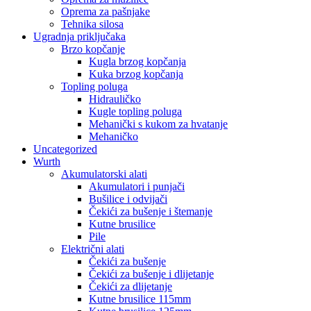
Oprema za pašnjake
Tehnika silosa
Ugradnja priključaka
Brzo kopčanje
Kugla brzog kopčanja
Kuka brzog kopčanja
Topling poluga
Hidrauličko
Kugle topling poluga
Mehanički s kukom za hvatanje
Mehaničko
Uncategorized
Wurth
Akumulatorski alati
Akumulatori i punjači
Bušilice i odvijači
Čekići za bušenje i štemanje
Kutne brusilice
Pile
Električni alati
Čekići za bušenje
Čekići za bušenje i dlijetanje
Čekići za dlijetanje
Kutne brusilice 115mm