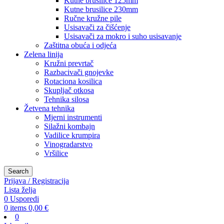
Kutne brusilice 125mm
Kutne brusilice 230mm
Ručne kružne pile
Usisavači za čišćenje
Usisavači za mokro i suho usisavanje
Zaštitna obuća i odjeća
Zelena linija
Kružni prevrtač
Razbacivači gnojevke
Rotaciona kosilica
Skupljač otkosa
Tehnika silosa
Žetvena tehnika
Mjerni instrumenti
Silažni kombajn
Vadilice krumpira
Vinogradarstvo
Vršilice
Search
Prijava / Registracija
Lista želja
0
Usporedi
0
items
0,00
€
0