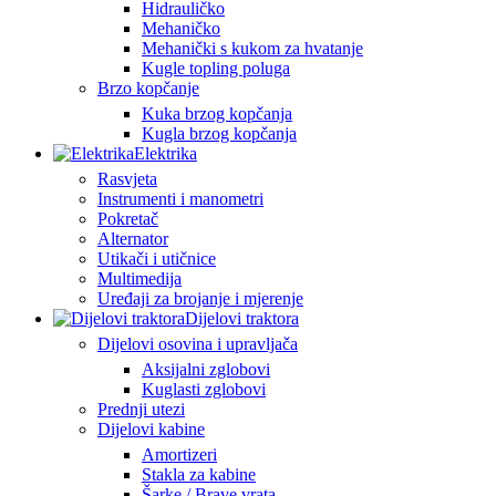
Hidrauličko
Mehaničko
Mehanički s kukom za hvatanje
Kugle topling poluga
Brzo kopčanje
Kuka brzog kopčanja
Kugla brzog kopčanja
Elektrika
Rasvjeta
Instrumenti i manometri
Pokretač
Alternator
Utikači i utičnice
Multimedija
Uređaji za brojanje i mjerenje
Dijelovi traktora
Dijelovi osovina i upravljača
Aksijalni zglobovi
Kuglasti zglobovi
Prednji utezi
Dijelovi kabine
Amortizeri
Stakla za kabine
Šarke / Brave vrata