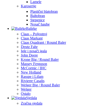
Lamele
Karoserije
Plastični blatobran
Baltobran
Stepenice
Nosač haube
Balirke
Claas – Poljostroj
Claas Markant
Claas Quadrant / Round Baler
Deutz Fahr
Igle i nosači igala
John Deere
Krone Big / Round Baler
Massey Ferguson
McCormic / IHC
New Holland
Rasspe i Lifam
Rivierre Casalis
Welger Big / Round Baler
Welger
Ostalo
Sjedala
Zračna sjedala