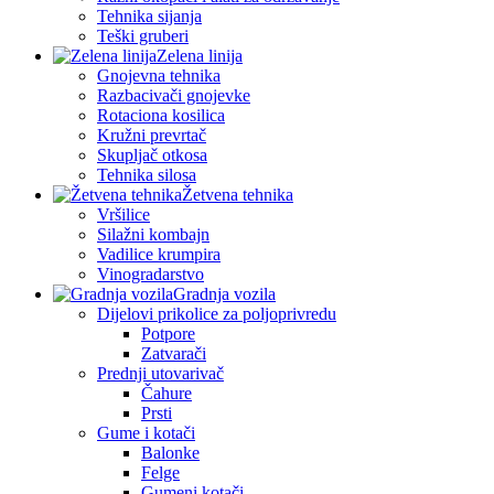
Tehnika sijanja
Teški gruberi
Zelena linija
Gnojevna tehnika
Razbacivači gnojevke
Rotaciona kosilica
Kružni prevrtač
Skupljač otkosa
Tehnika silosa
Žetvena tehnika
Vršilice
Silažni kombajn
Vadilice krumpira
Vinogradarstvo
Gradnja vozila
Dijelovi prikolice za poljoprivredu
Potpore
Zatvarači
Prednji utovarivač
Čahure
Prsti
Gume i kotači
Balonke
Felge
Gumeni kotači