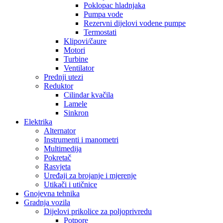
Poklopac hladnjaka
Pumpa vode
Rezervni dijelovi vodene pumpe
Termostati
Klipovi/čaure
Motori
Turbine
Ventilator
Prednji utezi
Reduktor
Cilindar kvačila
Lamele
Sinkron
Elektrika
Alternator
Instrumenti i manometri
Multimedija
Pokretač
Rasvjeta
Uređaji za brojanje i mjerenje
Utikači i utičnice
Gnojevna tehnika
Gradnja vozila
Dijelovi prikolice za poljoprivredu
Potpore