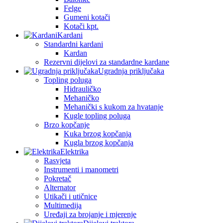
Felge
Gumeni kotači
Kotači kpt.
Kardani
Standardni kardani
Kardan
Rezervni dijelovi za standardne kardane
Ugradnja priključaka
Topling poluga
Hidrauličko
Mehaničko
Mehanički s kukom za hvatanje
Kugle topling poluga
Brzo kopčanje
Kuka brzog kopčanja
Kugla brzog kopčanja
Elektrika
Rasvjeta
Instrumenti i manometri
Pokretač
Alternator
Utikači i utičnice
Multimedija
Uređaji za brojanje i mjerenje