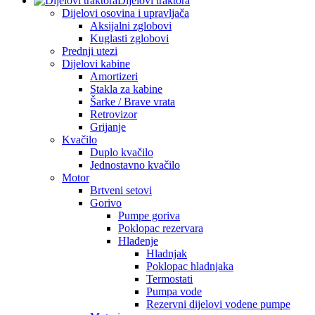
Dijelovi traktora
Dijelovi osovina i upravljača
Aksijalni zglobovi
Kuglasti zglobovi
Prednji utezi
Dijelovi kabine
Amortizeri
Stakla za kabine
Šarke / Brave vrata
Retrovizor
Grijanje
Kvačilo
Duplo kvačilo
Jednostavno kvačilo
Motor
Brtveni setovi
Gorivo
Pumpe goriva
Poklopac rezervara
Hlađenje
Hladnjak
Poklopac hladnjaka
Termostati
Pumpa vode
Rezervni dijelovi vodene pumpe