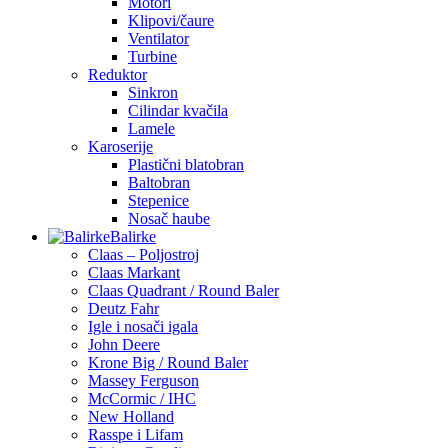
Motori
Klipovi/čaure
Ventilator
Turbine
Reduktor
Sinkron
Cilindar kvačila
Lamele
Karoserije
Plastični blatobran
Baltobran
Stepenice
Nosač haube
Balirke
Claas – Poljostroj
Claas Markant
Claas Quadrant / Round Baler
Deutz Fahr
Igle i nosači igala
John Deere
Krone Big / Round Baler
Massey Ferguson
McCormic / IHC
New Holland
Rasspe i Lifam