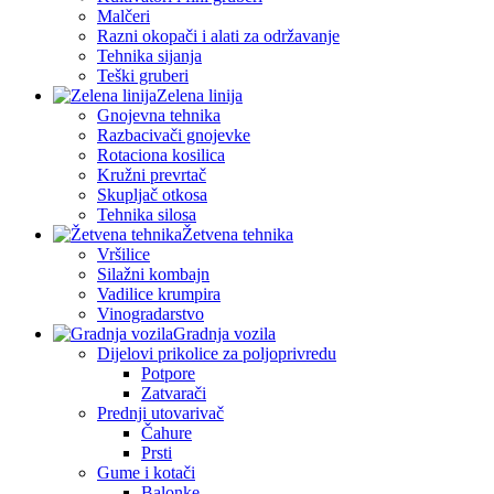
Malčeri
Razni okopači i alati za održavanje
Tehnika sijanja
Teški gruberi
Zelena linija
Gnojevna tehnika
Razbacivači gnojevke
Rotaciona kosilica
Kružni prevrtač
Skupljač otkosa
Tehnika silosa
Žetvena tehnika
Vršilice
Silažni kombajn
Vadilice krumpira
Vinogradarstvo
Gradnja vozila
Dijelovi prikolice za poljoprivredu
Potpore
Zatvarači
Prednji utovarivač
Čahure
Prsti
Gume i kotači
Balonke