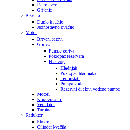
Retrovizor
Grijanje
Kvačilo
Duplo kvačilo
Jednostavno kvačilo
Motor
Brtveni setovi
Gorivo
Pumpe goriva
Poklopac rezervara
Hlađenje
Hladnjak
Poklopac hladnjaka
Termostati
Pumpa vode
Rezervni dijelovi vodene pumpe
Motori
Klipovi/čaure
Ventilator
Turbine
Reduktor
Sinkron
Cilindar kvačila