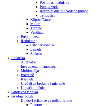
Poklopac hladnjaka
Pumpa vode
Rezervni dijelovi vodene pumpe
Termostati
Klipovi/čaure
Motori
Turbine
Ventilator
Prednji utezi
Reduktor
Cilindar kvačila
Lamele
Sinkron
Elektrika
Alternator
Instrumenti i manometri
Multimedija
Pokretač
Rasvjeta
Uređaji za brojanje i mjerenje
Utikači i utičnice
Gnojevna tehnika
Gradnja vozila
Dijelovi prikolice za poljoprivredu
Potpore