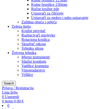
Kutne brusilice 125mm
Kutne brusilice 230mm
Ručne kružne pile
Usisavači za čišćenje
Usisavači za mokro i suho usisavanje
Zaštitna obuća i odjeća
Zelena linija
Kružni prevrtač
Razbacivači gnojevke
Rotaciona kosilica
Skupljač otkosa
Tehnika silosa
Žetvena tehnika
Mjerni instrumenti
Silažni kombajn
Vadilice krumpira
Vinogradarstvo
Vršilice
Search
Prijava / Registracija
Lista želja
0
Usporedi
0
items
0,00
€
0