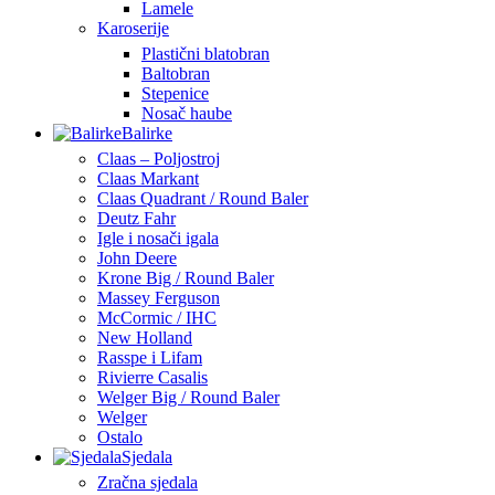
Lamele
Karoserije
Plastični blatobran
Baltobran
Stepenice
Nosač haube
Balirke
Claas – Poljostroj
Claas Markant
Claas Quadrant / Round Baler
Deutz Fahr
Igle i nosači igala
John Deere
Krone Big / Round Baler
Massey Ferguson
McCormic / IHC
New Holland
Rasspe i Lifam
Rivierre Casalis
Welger Big / Round Baler
Welger
Ostalo
Sjedala
Zračna sjedala