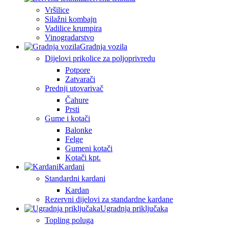
Vršilice
Silažni kombajn
Vadilice krumpira
Vinogradarstvo
Gradnja vozila
Dijelovi prikolice za poljoprivredu
Potpore
Zatvarači
Prednji utovarivač
Čahure
Prsti
Gume i kotači
Balonke
Felge
Gumeni kotači
Kotači kpt.
Kardani
Standardni kardani
Kardan
Rezervni dijelovi za standardne kardane
Ugradnja priključaka
Topling poluga