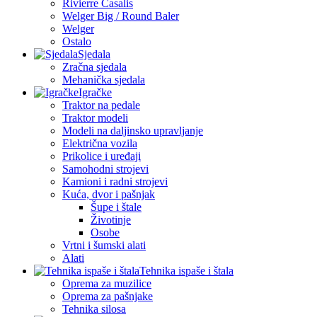
Rivierre Casalis
Welger Big / Round Baler
Welger
Ostalo
Sjedala
Zračna sjedala
Mehanička sjedala
Igračke
Traktor na pedale
Traktor modeli
Modeli na daljinsko upravljanje
Električna vozila
Prikolice i uređaji
Samohodni strojevi
Kamioni i radni strojevi
Kuća, dvor i pašnjak
Šupe i štale
Životinje
Osobe
Vrtni i šumski alati
Alati
Tehnika ispaše i štala
Oprema za muzilice
Oprema za pašnjake
Tehnika silosa