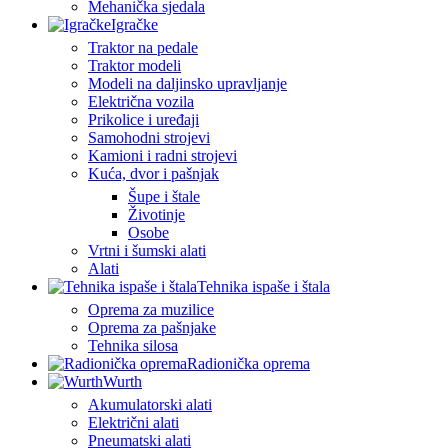
Mehanička sjedala
Igračke
Traktor na pedale
Traktor modeli
Modeli na daljinsko upravljanje
Električna vozila
Prikolice i uređaji
Samohodni strojevi
Kamioni i radni strojevi
Kuća, dvor i pašnjak
Šupe i štale
Životinje
Osobe
Vrtni i šumski alati
Alati
Tehnika ispaše i štala
Oprema za muzilice
Oprema za pašnjake
Tehnika silosa
Radionička oprema
Wurth
Akumulatorski alati
Električni alati
Pneumatski alati