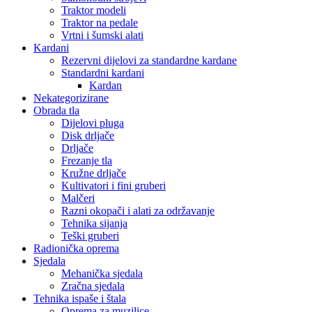
Traktor modeli
Traktor na pedale
Vrtni i šumski alati
Kardani
Rezervni dijelovi za standardne kardane
Standardni kardani
Kardan
Nekategorizirane
Obrada tla
Dijelovi pluga
Disk drljače
Drljače
Frezanje tla
Kružne drljače
Kultivatori i fini gruberi
Malčeri
Razni okopači i alati za održavanje
Tehnika sijanja
Teški gruberi
Radionička oprema
Sjedala
Mehanička sjedala
Zračna sjedala
Tehnika ispaše i štala
Oprema za muzilice