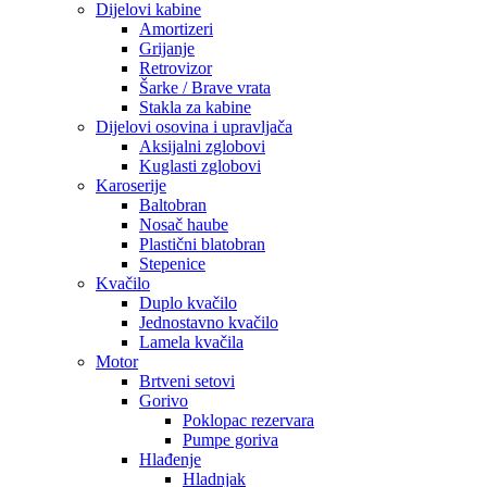
Dijelovi kabine
Amortizeri
Grijanje
Retrovizor
Šarke / Brave vrata
Stakla za kabine
Dijelovi osovina i upravljača
Aksijalni zglobovi
Kuglasti zglobovi
Karoserije
Baltobran
Nosač haube
Plastični blatobran
Stepenice
Kvačilo
Duplo kvačilo
Jednostavno kvačilo
Lamela kvačila
Motor
Brtveni setovi
Gorivo
Poklopac rezervara
Pumpe goriva
Hlađenje
Hladnjak