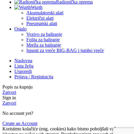
Radionička oprema
Wurth
Akumulatorski alati
Električni alati
Pneumatski alati
Ostalo
Vezivo za baliranje
Folija za baliranje
Mreža za baliranje
Ispusti za vreće BIG-BAG i jumbo vreće
Naslovna
Lista želja
Usporedi
Prijava / Registracija
Popis za kupnju
Zatvori
Sign in
Zatvori
No account yet?
Create an Account
Koristimo kolačiće (eng. cookies) kako bismo poboljšali vaše