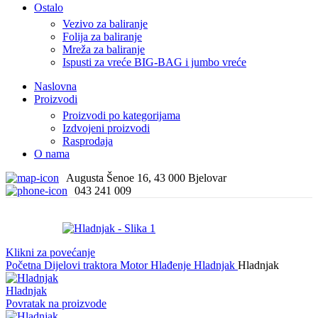
Ostalo
Vezivo za baliranje
Folija za baliranje
Mreža za baliranje
Ispusti za vreće BIG-BAG i jumbo vreće
Naslovna
Proizvodi
Proizvodi po kategorijama
Izdvojeni proizvodi
Rasprodaja
O nama
Augusta Šenoe 16, 43 000 Bjelovar
043 241 009
Klikni za povećanje
Početna
Dijelovi traktora
Motor
Hlađenje
Hladnjak
Hladnjak
Hladnjak
Povratak na proizvode