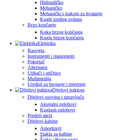
Hidrauličko
Mehaničko
Mehanički s kukom za hvatanje
Kugle topling poluga
Brzo kopčanje
Kuka brzog kopčanja
Kugla brzog kopčanja
Elektrika
Rasvjeta
Instrumenti i manometri
Pokretač
Alternator
Utikači i utičnice
Multimedija
Uređaji za brojanje i mjerenje
Dijelovi traktora
Dijelovi osovina i upravljača
Aksijalni zglobovi
Kuglasti zglobovi
Prednji utezi
Dijelovi kabine
Amortizeri
Stakla za kabine
Šarke / Brave vrata