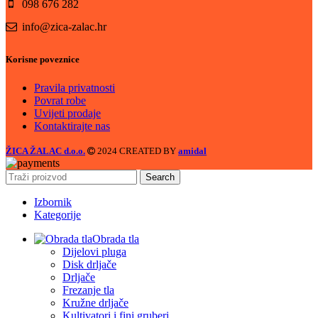
098 676 282
info@zica-zalac.hr
Korisne poveznice
Pravila privatnosti
Povrat robe
Uvijeti prodaje
Kontaktirajte nas
ŽICA ŽALAC d.o.o.
2024 CREATED BY
amidal
Search
Izbornik
Kategorije
Obrada tla
Dijelovi pluga
Disk drljače
Drljače
Frezanje tla
Kružne drljače
Kultivatori i fini gruberi