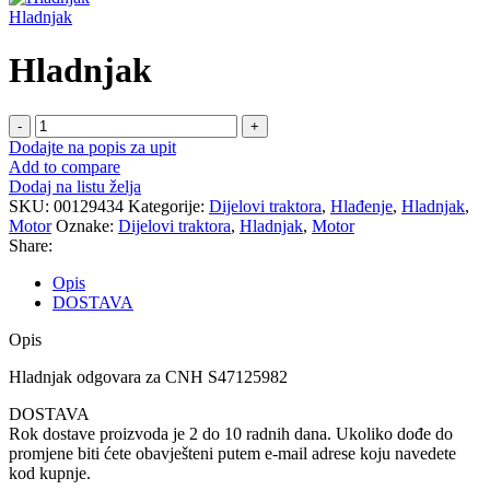
Hladnjak
Hladnjak
Hladnjak
količina
Dodajte na popis za upit
Add to compare
Dodaj na listu želja
SKU:
00129434
Kategorije:
Dijelovi traktora
,
Hlađenje
,
Hladnjak
,
Motor
Oznake:
Dijelovi traktora
,
Hladnjak
,
Motor
Share:
Opis
DOSTAVA
Opis
Hladnjak odgovara za CNH S47125982
DOSTAVA
Rok dostave proizvoda je 2 do 10 radnih dana. Ukoliko dođe do
promjene biti ćete obavješteni putem e-mail adrese koju navedete
kod kupnje.