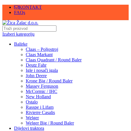
KONTAKT
FAQs
Izaberi kategoriju
Balirke
Claas – Poljostroj
Claas Markant
Claas Quadrant / Round Baler
Deutz Fahr
Igle i nosači igala
John Deere
Krone Big / Round Baler
Massey Ferguson
McCormic / IHC
New Holland
Ostalo
Rasspe i Lifam
Rivierre Casalis
Welger
Welger Big / Round Baler
Dijelovi traktora