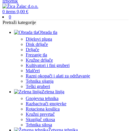
Izbornik
0
items
0,00
€
0
Pretraži kategorije
Obrada tla
Dijelovi pluga
Disk drljače
Drljače
Frezanje tla
Kružne drljače
Kultivatori i fini gruberi
Malčeri
Razni okopači i alati za održavanje
Tehnika sijanja
Teški gruberi
Zelena linija
Gnojevna tehnika
Razbacivači gnojevke
Rotaciona kosilica
Kružni prevrtač
Skupljač otkosa
Tehnika silosa
Žetvena tehnika