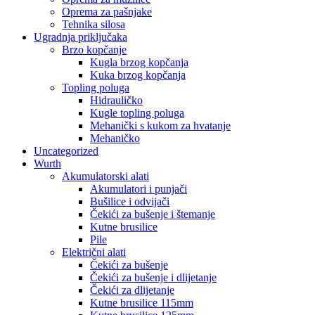
Oprema za pašnjake
Tehnika silosa
Ugradnja priključaka
Brzo kopčanje
Kugla brzog kopčanja
Kuka brzog kopčanja
Topling poluga
Hidrauličko
Kugle topling poluga
Mehanički s kukom za hvatanje
Mehaničko
Uncategorized
Wurth
Akumulatorski alati
Akumulatori i punjači
Bušilice i odvijači
Čekići za bušenje i štemanje
Kutne brusilice
Pile
Električni alati
Čekići za bušenje
Čekići za bušenje i dlijetanje
Čekići za dlijetanje
Kutne brusilice 115mm