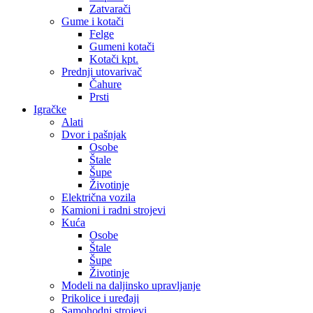
Zatvarači
Gume i kotači
Felge
Gumeni kotači
Kotači kpt.
Prednji utovarivač
Čahure
Prsti
Igračke
Alati
Dvor i pašnjak
Osobe
Štale
Šupe
Životinje
Električna vozila
Kamioni i radni strojevi
Kuća
Osobe
Štale
Šupe
Životinje
Modeli na daljinsko upravljanje
Prikolice i uređaji
Samohodni strojevi