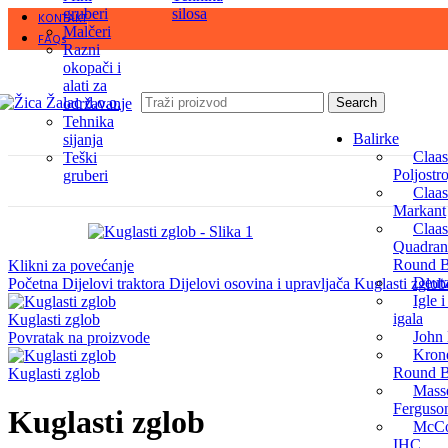
gruberi
silosa
KONTAKT
Malčeri
FAQs
Razni
okopači i
alati za
održavanje
Search
Tehnika
Balirke
sijanja
Claas
Teški
Poljostro
gruberi
Claas
Markant
Claas
Quadrant
Round B
Klikni za povećanje
Deut
Početna
Dijelovi traktora
Dijelovi osovina i upravljača
Kuglasti zglo
Igle 
igala
Kuglasti zglob
John
Povratak na proizvode
Krone
Round B
Kuglasti zglob
Mass
Ferguso
Kuglasti zglob
McCo
IHC