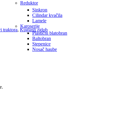
Reduktor
Sinkron
Cilindar kvačila
Lamele
Karoserije
i traktora
,
Kuglasti zglob
Plastični blatobran
Baltobran
Stepenice
Nosač haube
e.