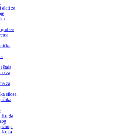
i
 alati za
nje
ika
 gruberi
rema
nička
na
i štala
ma za
ma za
ka silosa
jučaka
e
Kugla
zog
pčanja
Kuka