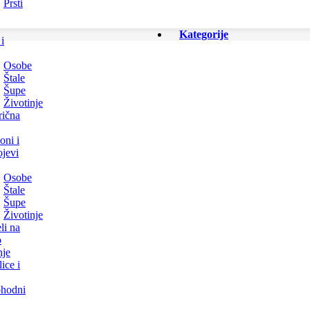
Prsti
Kategorije
i
Osobe
Štale
Šupe
Životinje
rična
ni i
ojevi
Osobe
Štale
Šupe
Životinje
li na
o
nje
ice i
hodni