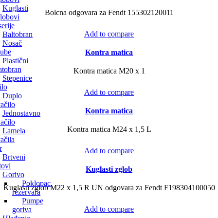
Kuglasti
Bolcna odgovara za Fendt 155302120011
lobovi
erije
Add to compare
Baltobran
Nosač
aube
Kontra matica
Plastični
atobran
Kontra matica M20 x 1
Stepenice
ilo
Add to compare
Duplo
ačilo
Kontra matica
Jednostavno
ačilo
Kontra matica M24 x 1,5 L
Lamela
ačila
r
Add to compare
Brtveni
tovi
Kuglasti zglob
Gorivo
Poklopac
Kuglasti zglob M22 x 1,5 R UN odgovara za Fendt F198304100050
rezervara
Pumpe
Add to compare
goriva