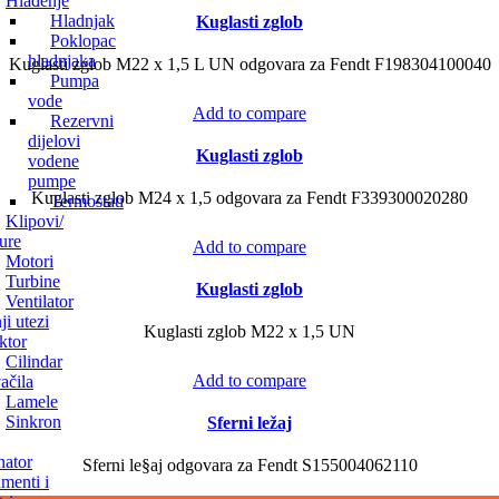
Hlađenje
Hladnjak
Kuglasti zglob
Poklopac
hladnjaka
Kuglasti zglob M22 x 1,5 L UN odgovara za Fendt F198304100040
Pumpa
vode
Add to compare
Rezervni
dijelovi
Kuglasti zglob
vodene
pumpe
Kuglasti zglob M24 x 1,5 odgovara za Fendt F339300020280
Termostati
Klipovi/
ure
Add to compare
Motori
Turbine
Kuglasti zglob
Ventilator
ji utezi
Kuglasti zglob M22 x 1,5 UN
ktor
Cilindar
Add to compare
ačila
Lamele
Sinkron
Sferni ležaj
nator
Sferni le§aj odgovara za Fendt S155004062110
umenti i