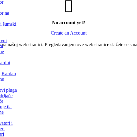
or
or na
No account yet?
 i šumski
Create an Account
rvni
o na našoj web stranici. Pregledavanjem ove web stranice slažete se s 
za
ne
ardni
Kardan
ne
ovi pluga
drljače
če
nje tla
ne
vatori i
eri
ri