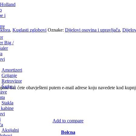
Holland
o
e i
rre
aktora
,
Kuglasti zglobovi
Oznake:
Dijelovi osovina i upravljača
,
Dijelov
er
r Big /
aler
ra
ovi
Amortizeri
Grijanje
Retrovizor
Šarke /
ene biti ćete obavješteni putem e-mail adrese koju navedete kod kupnj
rave
ata
Stakla
 kabine
ovi
i
Add to compare
ča
Aksijalni
Bolcna
lobovi