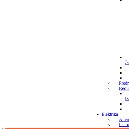
ča
Predn
Redu
kv
Elektrika
Alter
Instr