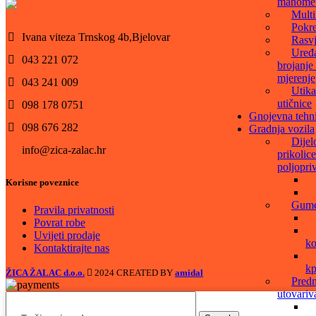
manomet
Multi
Pokre
Ivana viteza Trnskog 4b,Bjelovar
Rasvj
Uređa
043 221 072
brojanje 
mjerenje
043 241 009
Utika
utičnice
098 178 0751
Gnojevna tehn
098 676 282
Gradnja vozila
Dijel
info@zica-zalac.hr
prikolice
poljopri
Korisne poveznice
Gume 
Pravila privatnosti
Povrat robe
Uvijeti prodaje
ko
Kontaktirajte nas
kp
ŽICA ŽALAC d.o.o.
2024 CREATED BY
amidal
Predn
utovariv