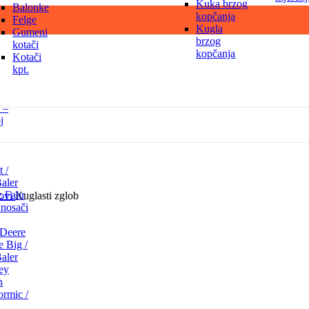
Kuka brzog
Balonke
kopčanja
Felge
Kugla
Gumeni
brzog
kotači
kopčanja
Kotači
kpt.
 –
j
 /
aler
z Fahr
bovi
Kuglasti zglob
i nosači
 Deere
 Big /
aler
ey
n
rmic /