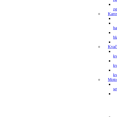
zg
Karos
h
bl
Kvač
kv
kv
kv
Moto
se