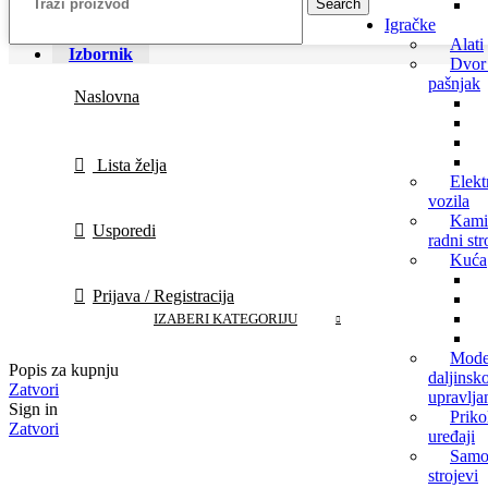
Search
Igračke
Alati
Izbornik
Dvor 
pašnjak
Naslovna
Lista želja
Elekt
vozila
Kamio
Usporedi
radni str
Kuća
Prijava / Registracija
IZABERI KATEGORIJU
Mode
Popis za kupnju
daljinsk
Zatvori
upravlja
Sign in
Prikol
Zatvori
uređaji
Samo
strojevi