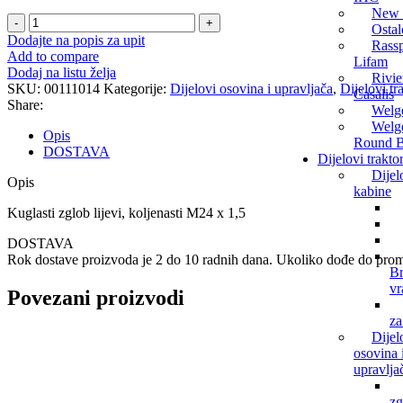
New 
Kuglasti
Ostal
zglob
Dodajte na popis za upit
Rassp
količina
Add to compare
Lifam
Dodaj na listu želja
Rivie
SKU:
00111014
Kategorije:
Dijelovi osovina i upravljača
,
Dijelovi tr
Casalis
Share:
Welg
Welge
Opis
Round B
DOSTAVA
Dijelovi trakto
Dijel
Opis
kabine
Kuglasti zglob lijevi, koljenasti M24 x 1,5
DOSTAVA
Rok dostave proizvoda je 2 do 10 radnih dana. Ukoliko dođe do promj
B
vr
Povezani proizvodi
za
Dijel
osovina 
upravlja
zg