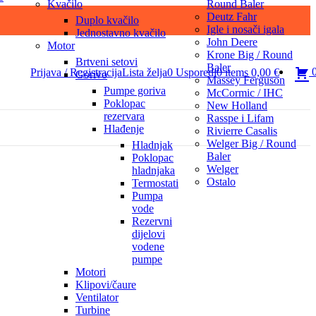
Kvačilo
Round Baler
Deutz Fahr
Duplo kvačilo
Igle i nosači igala
Jednostavno kvačilo
John Deere
Motor
Krone Big / Round
Brtveni setovi
Baler
Prijava / Registracija
Lista želja
0
Usporedi
0
items
0,00
€
Gorivo
Massey Ferguson
Pumpe goriva
McCormic / IHC
Poklopac
New Holland
rezervara
Rasspe i Lifam
Hlađenje
Rivierre Casalis
Welger Big / Round
Hladnjak
Baler
Poklopac
Welger
hladnjaka
Ostalo
Termostati
Pumpa
vode
Rezervni
dijelovi
vodene
pumpe
Motori
Klipovi/čaure
Ventilator
Turbine