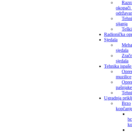
Razn
okopači i
održava
Tehn
sijanja
Teški
Radionička op
Sjedala
Meha
sjedala
Zrač
sjedala
Tehnika ispaše 
Opre
muzilice
Opre
pašnjake
Tehni
Ugradnja prikl
Brzo
kopčanj
br
ko