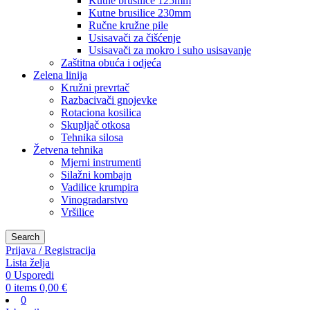
Kutne brusilice 125mm
Kutne brusilice 230mm
Ručne kružne pile
Usisavači za čišćenje
Usisavači za mokro i suho usisavanje
Zaštitna obuća i odjeća
Zelena linija
Kružni prevrtač
Razbacivači gnojevke
Rotaciona kosilica
Skupljač otkosa
Tehnika silosa
Žetvena tehnika
Mjerni instrumenti
Silažni kombajn
Vadilice krumpira
Vinogradarstvo
Vršilice
Search
Prijava / Registracija
Lista želja
0
Usporedi
0
items
0,00
€
0