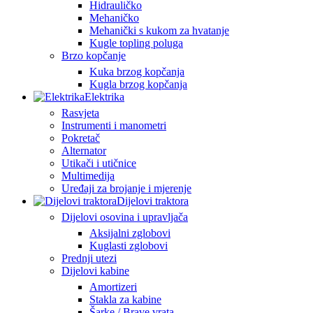
Hidrauličko
Mehaničko
Mehanički s kukom za hvatanje
Kugle topling poluga
Brzo kopčanje
Kuka brzog kopčanja
Kugla brzog kopčanja
Elektrika
Rasvjeta
Instrumenti i manometri
Pokretač
Alternator
Utikači i utičnice
Multimedija
Uređaji za brojanje i mjerenje
Dijelovi traktora
Dijelovi osovina i upravljača
Aksijalni zglobovi
Kuglasti zglobovi
Prednji utezi
Dijelovi kabine
Amortizeri
Stakla za kabine
Šarke / Brave vrata