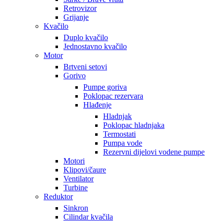
Retrovizor
Grijanje
Kvačilo
Duplo kvačilo
Jednostavno kvačilo
Motor
Brtveni setovi
Gorivo
Pumpe goriva
Poklopac rezervara
Hlađenje
Hladnjak
Poklopac hladnjaka
Termostati
Pumpa vode
Rezervni dijelovi vodene pumpe
Motori
Klipovi/čaure
Ventilator
Turbine
Reduktor
Sinkron
Cilindar kvačila