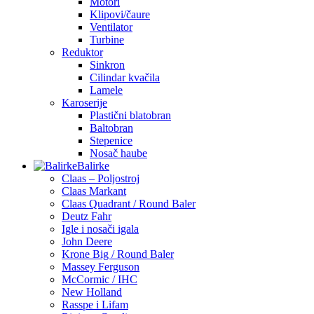
Motori
Klipovi/čaure
Ventilator
Turbine
Reduktor
Sinkron
Cilindar kvačila
Lamele
Karoserije
Plastični blatobran
Baltobran
Stepenice
Nosač haube
Balirke
Claas – Poljostroj
Claas Markant
Claas Quadrant / Round Baler
Deutz Fahr
Igle i nosači igala
John Deere
Krone Big / Round Baler
Massey Ferguson
McCormic / IHC
New Holland
Rasspe i Lifam