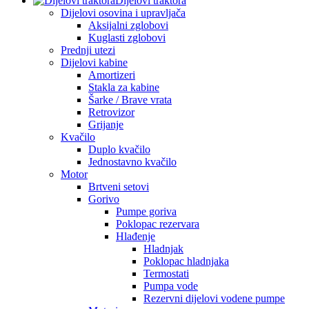
Dijelovi traktora
Dijelovi osovina i upravljača
Aksijalni zglobovi
Kuglasti zglobovi
Prednji utezi
Dijelovi kabine
Amortizeri
Stakla za kabine
Šarke / Brave vrata
Retrovizor
Grijanje
Kvačilo
Duplo kvačilo
Jednostavno kvačilo
Motor
Brtveni setovi
Gorivo
Pumpe goriva
Poklopac rezervara
Hlađenje
Hladnjak
Poklopac hladnjaka
Termostati
Pumpa vode
Rezervni dijelovi vodene pumpe