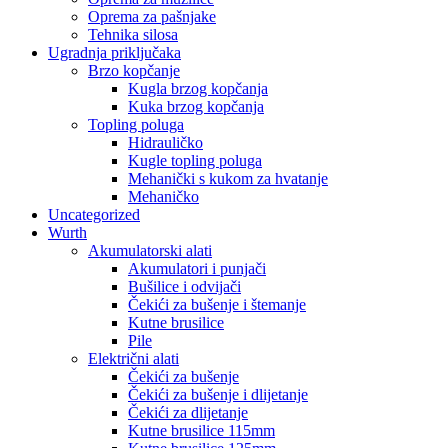
Oprema za pašnjake
Tehnika silosa
Ugradnja priključaka
Brzo kopčanje
Kugla brzog kopčanja
Kuka brzog kopčanja
Topling poluga
Hidrauličko
Kugle topling poluga
Mehanički s kukom za hvatanje
Mehaničko
Uncategorized
Wurth
Akumulatorski alati
Akumulatori i punjači
Bušilice i odvijači
Čekići za bušenje i štemanje
Kutne brusilice
Pile
Električni alati
Čekići za bušenje
Čekići za bušenje i dlijetanje
Čekići za dlijetanje
Kutne brusilice 115mm