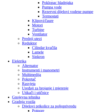
Poklopac hladnjaka
Pumpa vode
Rezervni dijelovi vodene pumpe
Termostati
Klipovi/čaure
Motori
Turbine
Ventilator
Prednji utezi
Reduktor
Cilindar kvačila
Lamele
Sinkron
Elektrika
Alternator
Instrumenti i manometri
Multimedija
Pokretač
Rasvjeta
Uređaji za brojanje i mjerenje
Utikači i utičnice
Gnojevna tehnika
Gradnja vozila
Dijelovi prikolice za poljoprivredu
Potpore