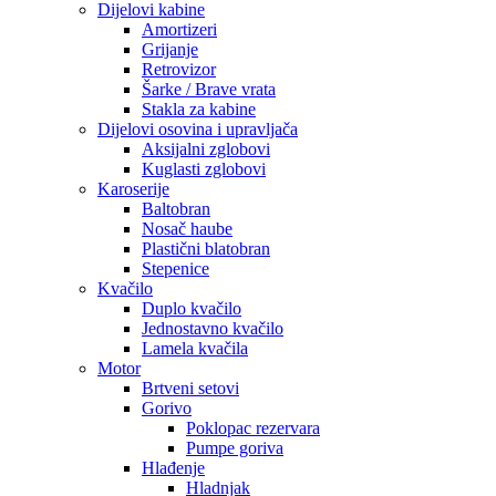
Dijelovi kabine
Amortizeri
Grijanje
Retrovizor
Šarke / Brave vrata
Stakla za kabine
Dijelovi osovina i upravljača
Aksijalni zglobovi
Kuglasti zglobovi
Karoserije
Baltobran
Nosač haube
Plastični blatobran
Stepenice
Kvačilo
Duplo kvačilo
Jednostavno kvačilo
Lamela kvačila
Motor
Brtveni setovi
Gorivo
Poklopac rezervara
Pumpe goriva
Hlađenje
Hladnjak