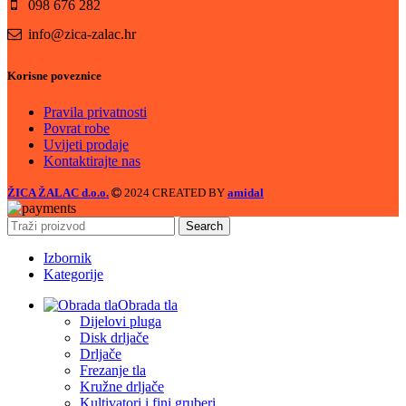
098 676 282
info@zica-zalac.hr
Korisne poveznice
Pravila privatnosti
Povrat robe
Uvijeti prodaje
Kontaktirajte nas
ŽICA ŽALAC d.o.o.
2024 CREATED BY
amidal
Search
Izbornik
Kategorije
Obrada tla
Dijelovi pluga
Disk drljače
Drljače
Frezanje tla
Kružne drljače
Kultivatori i fini gruberi