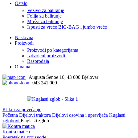
Ostalo
Vezivo za baliranje
Folija za baliranje
Mreža za baliranje
Ispusti za vreće BIG-BAG i jumbo vreće
Naslovna
Proizvodi
Proizvodi po kategorijama
Izdvojeni proizvodi
Rasprodaja
O nama
Augusta Šenoe 16, 43 000 Bjelovar
043 241 009
Klikni za povećanje
Početna
Dijelovi traktora
Dijelovi osovina i upravljača
Kuglasti
zglobovi
Kuglasti zglob
Kontra matica
Povratak na proizvode