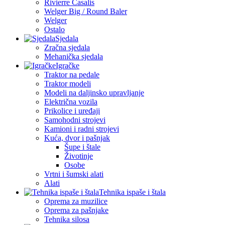
Rivierre Casalis
Welger Big / Round Baler
Welger
Ostalo
Sjedala
Zračna sjedala
Mehanička sjedala
Igračke
Traktor na pedale
Traktor modeli
Modeli na daljinsko upravljanje
Električna vozila
Prikolice i uređaji
Samohodni strojevi
Kamioni i radni strojevi
Kuća, dvor i pašnjak
Šupe i štale
Životinje
Osobe
Vrtni i šumski alati
Alati
Tehnika ispaše i štala
Oprema za muzilice
Oprema za pašnjake
Tehnika silosa