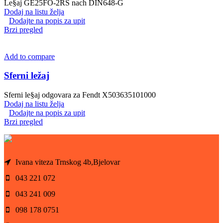
Le§aj GE25FO-2RS nach DIN648-G
Dodaj na listu želja
Dodajte na popis za upit
Brzi pregled
Add to compare
Sferni ležaj
Sferni le§aj odgovara za Fendt X503635101000
Dodaj na listu želja
Dodajte na popis za upit
Brzi pregled
Ivana viteza Trnskog 4b,Bjelovar
043 221 072
043 241 009
098 178 0751