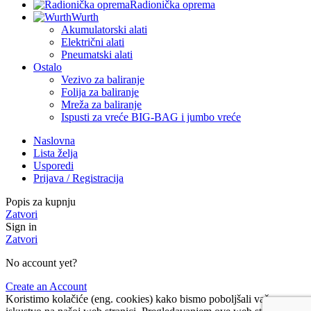
Radionička oprema
Wurth
Akumulatorski alati
Električni alati
Pneumatski alati
Ostalo
Vezivo za baliranje
Folija za baliranje
Mreža za baliranje
Ispusti za vreće BIG-BAG i jumbo vreće
Naslovna
Lista želja
Usporedi
Prijava / Registracija
Popis za kupnju
Zatvori
Sign in
Zatvori
No account yet?
Create an Account
Koristimo kolačiće (eng. cookies) kako bismo poboljšali vaše