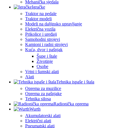
Mehanička sjedala
Igračke
Traktor na pedale
Traktor modeli
Modeli na daljinsko upravljanje
Električna vozila
Prikolice i uređaji
Samohodni strojevi
Kamioni i radni strojevi
Kuća, dvor i pašnjak
Šupe i štale
Životinje
Osobe
Vrtni i šumski alati
Alati
Tehnika ispaše i štala
Oprema za muzilice
Oprema za pašnjake
Tehnika silosa
Radionička oprema
Wurth
Akumulatorski alati
Električni alati
Pneumatski alati