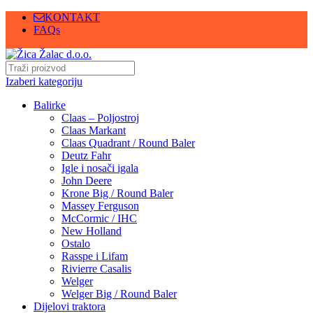
KONTAKT
FAQs
Izaberi kategoriju
Balirke
Claas – Poljostroj
Claas Markant
Claas Quadrant / Round Baler
Deutz Fahr
Igle i nosači igala
John Deere
Krone Big / Round Baler
Massey Ferguson
McCormic / IHC
New Holland
Ostalo
Rasspe i Lifam
Rivierre Casalis
Welger
Welger Big / Round Baler
Dijelovi traktora