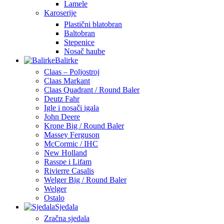
Lamele
Karoserije
Plastični blatobran
Baltobran
Stepenice
Nosač haube
Balirke
Claas – Poljostroj
Claas Markant
Claas Quadrant / Round Baler
Deutz Fahr
Igle i nosači igala
John Deere
Krone Big / Round Baler
Massey Ferguson
McCormic / IHC
New Holland
Rasspe i Lifam
Rivierre Casalis
Welger Big / Round Baler
Welger
Ostalo
Sjedala
Zračna sjedala