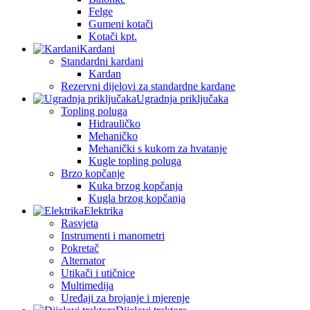
Felge
Gumeni kotači
Kotači kpt.
Kardani
Standardni kardani
Kardan
Rezervni dijelovi za standardne kardane
Ugradnja priključaka
Topling poluga
Hidrauličko
Mehaničko
Mehanički s kukom za hvatanje
Kugle topling poluga
Brzo kopčanje
Kuka brzog kopčanja
Kugla brzog kopčanja
Elektrika
Rasvjeta
Instrumenti i manometri
Pokretač
Alternator
Utikači i utičnice
Multimedija
Uređaji za brojanje i mjerenje