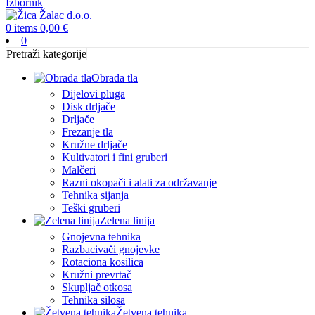
Izbornik
0
items
0,00
€
0
Pretraži kategorije
Obrada tla
Dijelovi pluga
Disk drljače
Drljače
Frezanje tla
Kružne drljače
Kultivatori i fini gruberi
Malčeri
Razni okopači i alati za održavanje
Tehnika sijanja
Teški gruberi
Zelena linija
Gnojevna tehnika
Razbacivači gnojevke
Rotaciona kosilica
Kružni prevrtač
Skupljač otkosa
Tehnika silosa
Žetvena tehnika