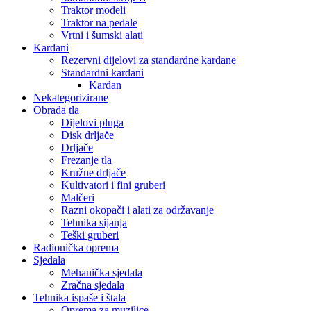
Traktor modeli
Traktor na pedale
Vrtni i šumski alati
Kardani
Rezervni dijelovi za standardne kardane
Standardni kardani
Kardan
Nekategorizirane
Obrada tla
Dijelovi pluga
Disk drljače
Drljače
Frezanje tla
Kružne drljače
Kultivatori i fini gruberi
Malčeri
Razni okopači i alati za održavanje
Tehnika sijanja
Teški gruberi
Radionička oprema
Sjedala
Mehanička sjedala
Zračna sjedala
Tehnika ispaše i štala
Oprema za muzilice