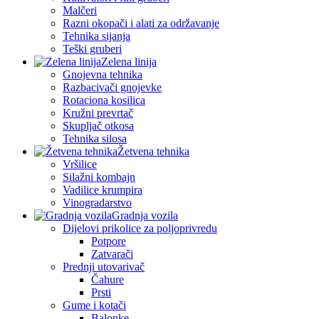
Malčeri
Razni okopači i alati za održavanje
Tehnika sijanja
Teški gruberi
Zelena linija
Gnojevna tehnika
Razbacivači gnojevke
Rotaciona kosilica
Kružni prevrtač
Skupljač otkosa
Tehnika silosa
Žetvena tehnika
Vršilice
Silažni kombajn
Vadilice krumpira
Vinogradarstvo
Gradnja vozila
Dijelovi prikolice za poljoprivredu
Potpore
Zatvarači
Prednji utovarivač
Čahure
Prsti
Gume i kotači
Balonke