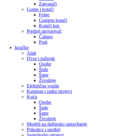
Zatvarači
Gume i kotači
Felge
Gumeni kotači
Kotači kpt.
Prednji utovarivač
Čahure
Prsti
Igračke
Alati
Dvor i pašnjak
Osobe
Štale
Šupe
Životinje
Električna vozila
Kamioni i radni strojevi
Kuća
Osobe
Štale
Šupe
Životinje
Modeli na daljinsko upravljanje
Prikolice i uređaji
Samohodni strojevi