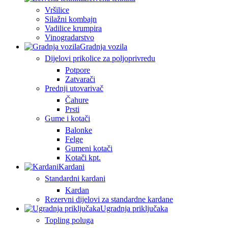
Vršilice
Silažni kombajn
Vadilice krumpira
Vinogradarstvo
Gradnja vozila
Dijelovi prikolice za poljoprivredu
Potpore
Zatvarači
Prednji utovarivač
Čahure
Prsti
Gume i kotači
Balonke
Felge
Gumeni kotači
Kotači kpt.
Kardani
Standardni kardani
Kardan
Rezervni dijelovi za standardne kardane
Ugradnja priključaka
Topling poluga