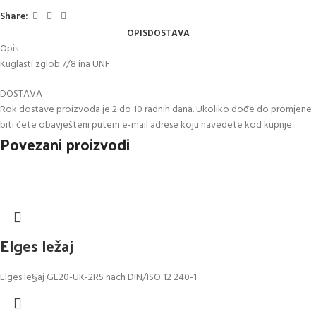
Share:
OPIS
DOSTAVA
Opis
Kuglasti zglob 7/8 ina UNF
DOSTAVA
Rok dostave proizvoda je 2 do 10 radnih dana. Ukoliko dođe do promjene
biti ćete obavješteni putem e-mail adrese koju navedete kod kupnje.
Povezani proizvodi
Elges ležaj
Elges le§aj GE20-UK-2RS nach DIN/ISO 12 240-1