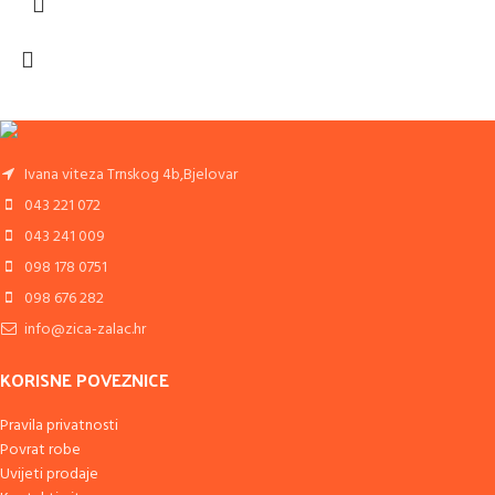
Ivana viteza Trnskog 4b,Bjelovar
043 221 072
043 241 009
098 178 0751
098 676 282
info@zica-zalac.hr
KORISNE POVEZNICE
Pravila privatnosti
Povrat robe
Uvijeti prodaje