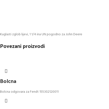
Kuglasti zglob lijevi, 1 1/4 ina UN pogodno za John Deere
Povezani proizvodi
Bolcna
Bolcna odgovara za Fendt 155302120011