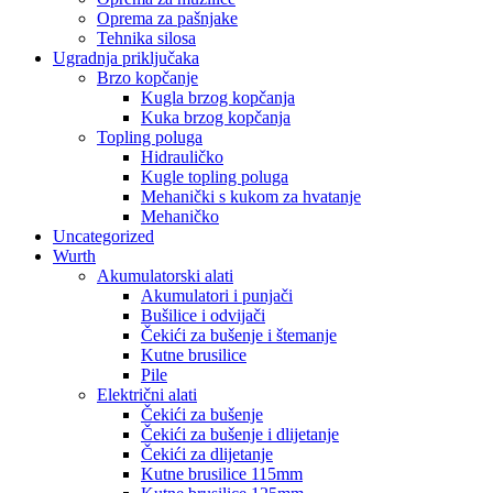
Oprema za pašnjake
Tehnika silosa
Ugradnja priključaka
Brzo kopčanje
Kugla brzog kopčanja
Kuka brzog kopčanja
Topling poluga
Hidrauličko
Kugle topling poluga
Mehanički s kukom za hvatanje
Mehaničko
Uncategorized
Wurth
Akumulatorski alati
Akumulatori i punjači
Bušilice i odvijači
Čekići za bušenje i štemanje
Kutne brusilice
Pile
Električni alati
Čekići za bušenje
Čekići za bušenje i dlijetanje
Čekići za dlijetanje
Kutne brusilice 115mm