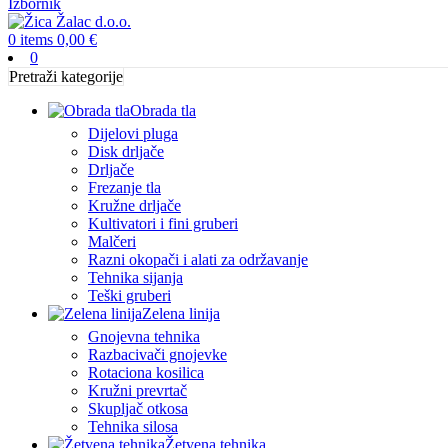
Izbornik
0
items
0,00
€
0
Pretraži kategorije
Obrada tla
Dijelovi pluga
Disk drljače
Drljače
Frezanje tla
Kružne drljače
Kultivatori i fini gruberi
Malčeri
Razni okopači i alati za održavanje
Tehnika sijanja
Teški gruberi
Zelena linija
Gnojevna tehnika
Razbacivači gnojevke
Rotaciona kosilica
Kružni prevrtač
Skupljač otkosa
Tehnika silosa
Žetvena tehnika