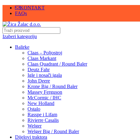
KONTAKT
FAQs
Izaberi kategoriju
Balirke
Claas – Poljostroj
Claas Markant
Claas Quadrant / Round Baler
Deutz Fahr
Igle i nosači igala
John Deere
Krone Big / Round Baler
Massey Ferguson
McCormic / IHC
New Holland
Ostalo
Rasspe i Lifam
Rivierre Casalis
Welger
Welger Big / Round Baler
Dijelovi traktora