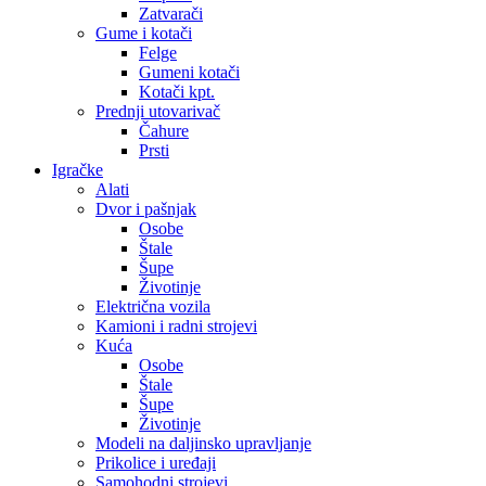
Zatvarači
Gume i kotači
Felge
Gumeni kotači
Kotači kpt.
Prednji utovarivač
Čahure
Prsti
Igračke
Alati
Dvor i pašnjak
Osobe
Štale
Šupe
Životinje
Električna vozila
Kamioni i radni strojevi
Kuća
Osobe
Štale
Šupe
Životinje
Modeli na daljinsko upravljanje
Prikolice i uređaji
Samohodni strojevi