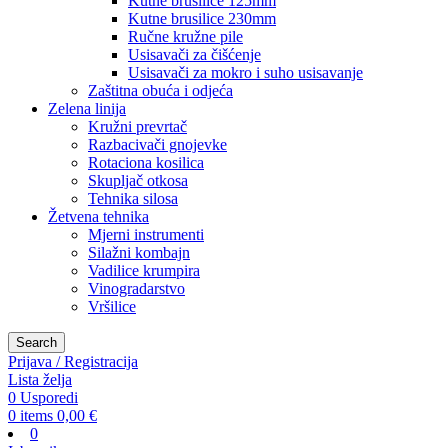
Kutne brusilice 125mm
Kutne brusilice 230mm
Ručne kružne pile
Usisavači za čišćenje
Usisavači za mokro i suho usisavanje
Zaštitna obuća i odjeća
Zelena linija
Kružni prevrtač
Razbacivači gnojevke
Rotaciona kosilica
Skupljač otkosa
Tehnika silosa
Žetvena tehnika
Mjerni instrumenti
Silažni kombajn
Vadilice krumpira
Vinogradarstvo
Vršilice
Search
Prijava / Registracija
Lista želja
0
Usporedi
0
items
0,00
€
0