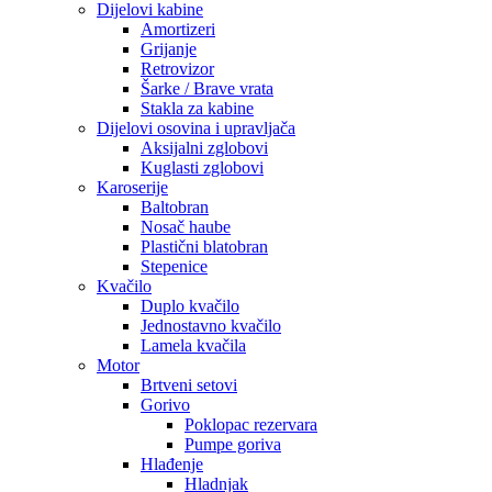
Dijelovi kabine
Amortizeri
Grijanje
Retrovizor
Šarke / Brave vrata
Stakla za kabine
Dijelovi osovina i upravljača
Aksijalni zglobovi
Kuglasti zglobovi
Karoserije
Baltobran
Nosač haube
Plastični blatobran
Stepenice
Kvačilo
Duplo kvačilo
Jednostavno kvačilo
Lamela kvačila
Motor
Brtveni setovi
Gorivo
Poklopac rezervara
Pumpe goriva
Hlađenje
Hladnjak