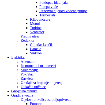
Poklopac hladnjaka
Pumpa vode
Rezervni dijelovi vodene pumpe
Termostati
Klipovi/čaure
Motori
Turbine
Ventilator
Prednji utezi
Reduktor
Cilindar kvačila
Lamele
Sinkron
Elektrika
Alternator
Instrumenti i manometri
Multimedija
Pokretač
Rasvjeta
Uređaji za brojanje i mjerenje
Utikači i utičnice
Gnojevna tehnika
Gradnja vozila
Dijelovi prikolice za poljoprivredu
Potpore