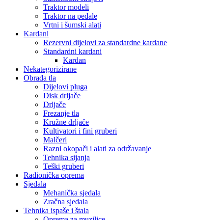
Traktor modeli
Traktor na pedale
Vrtni i šumski alati
Kardani
Rezervni dijelovi za standardne kardane
Standardni kardani
Kardan
Nekategorizirane
Obrada tla
Dijelovi pluga
Disk drljače
Drljače
Frezanje tla
Kružne drljače
Kultivatori i fini gruberi
Malčeri
Razni okopači i alati za održavanje
Tehnika sijanja
Teški gruberi
Radionička oprema
Sjedala
Mehanička sjedala
Zračna sjedala
Tehnika ispaše i štala
Oprema za muzilice