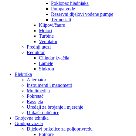
Poklopac hladnjaka
Pumpa vode
Rezervni dijelovi vodene pumpe
Termostati
Klipovi/čaure
Motori
Turbine
Ventilator
Prednji utezi
Reduktor
Cilindar kvačila
Lamele
Sinkron
Elektrika
Alternator
Instrumenti i manometri
Multimedija
Pokretač
Rasvjeta
Uređaji za brojanje i mjerenje
Utikači i utičnice
Gnojevna tehnika
Gradnja vozila
Dijelovi prikolice za poljoprivredu
Potpore