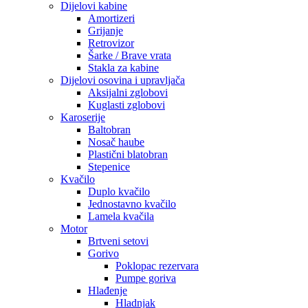
Dijelovi kabine
Amortizeri
Grijanje
Retrovizor
Šarke / Brave vrata
Stakla za kabine
Dijelovi osovina i upravljača
Aksijalni zglobovi
Kuglasti zglobovi
Karoserije
Baltobran
Nosač haube
Plastični blatobran
Stepenice
Kvačilo
Duplo kvačilo
Jednostavno kvačilo
Lamela kvačila
Motor
Brtveni setovi
Gorivo
Poklopac rezervara
Pumpe goriva
Hlađenje
Hladnjak