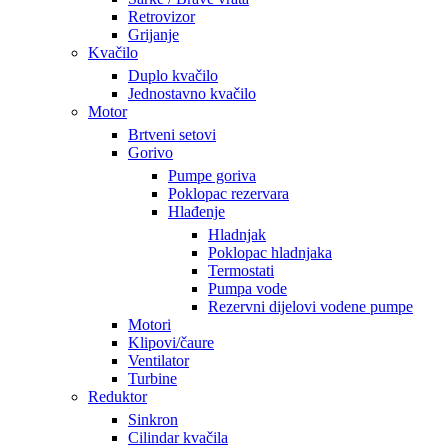
Retrovizor
Grijanje
Kvačilo
Duplo kvačilo
Jednostavno kvačilo
Motor
Brtveni setovi
Gorivo
Pumpe goriva
Poklopac rezervara
Hlađenje
Hladnjak
Poklopac hladnjaka
Termostati
Pumpa vode
Rezervni dijelovi vodene pumpe
Motori
Klipovi/čaure
Ventilator
Turbine
Reduktor
Sinkron
Cilindar kvačila