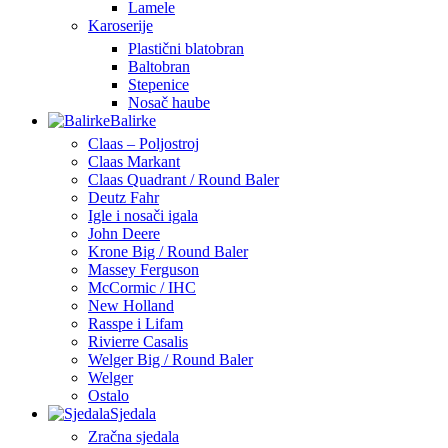
Lamele
Karoserije
Plastični blatobran
Baltobran
Stepenice
Nosač haube
Balirke
Claas – Poljostroj
Claas Markant
Claas Quadrant / Round Baler
Deutz Fahr
Igle i nosači igala
John Deere
Krone Big / Round Baler
Massey Ferguson
McCormic / IHC
New Holland
Rasspe i Lifam
Rivierre Casalis
Welger Big / Round Baler
Welger
Ostalo
Sjedala
Zračna sjedala