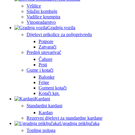
Vršilice
Silažni kombajn
Vadilice krumpira
Vinogradarstvo
Gradnja vozila
Dijelovi prikolice za poljoprivredu
Potpore
Zatvarači
Prednji utovarivač
Čahure
Prsti
Gume i kotači
Balonke
Felge
Gumeni kotači
Kotači kpt.
Kardani
Standardni kardani
Kardan
Rezervni dijelovi za standardne kardane
Ugradnja priključaka
Topling poluga