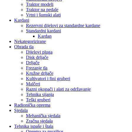
Traktor modeli
Traktor na pedale
Vrtni i šumski alati
Kardani
Rezervni dijelovi za standardne kardane
Standardni kardani
Kardan
Nekategorizirane
Obrada tla
Dijelovi pluga
Disk drljače
Drljače
Frezanje tla
Kružne drljače
Kultivatori i fini gruberi
Malčeri
Razni okopači i alati za održavanje
Tehnika sijanja
Teški gruberi
Radionička oprema
Sjedala
Mehanička sjedala
Zračna sjedala
Tehnika ispaše i štala
Oprema za muzilice