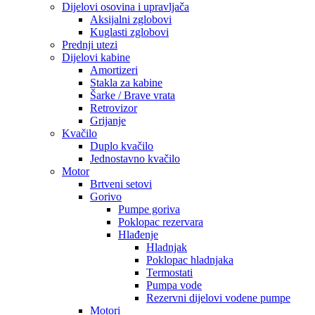
Dijelovi osovina i upravljača
Aksijalni zglobovi
Kuglasti zglobovi
Prednji utezi
Dijelovi kabine
Amortizeri
Stakla za kabine
Šarke / Brave vrata
Retrovizor
Grijanje
Kvačilo
Duplo kvačilo
Jednostavno kvačilo
Motor
Brtveni setovi
Gorivo
Pumpe goriva
Poklopac rezervara
Hlađenje
Hladnjak
Poklopac hladnjaka
Termostati
Pumpa vode
Rezervni dijelovi vodene pumpe
Motori