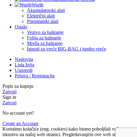
Wurth
Akumulatorski alati
Električni alati
Pneumatski alati
Ostalo
Vezivo za baliranje
Folija za baliranje
Mreža za baliranje
Ispusti za vreće BIG-BAG i jumbo vreće
Naslovna
Lista želja
Usporedi
Prijava / Registracija
Popis za kupnju
Zatvori
Sign in
Zatvori
No account yet?
Create an Account
Koristimo kolačiće (eng. cookies) kako bismo poboljšali vaše
iskustvo na našoj web stranici. Pregledavanjem ove web stranice