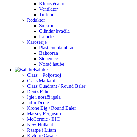
Klipovi/čaure
Ventilator
Turbine
Reduktor
Sinkron
Cilindar kvačila
Lamele
Karoserije
Plastični blatobran
Baltobran
Stepenice
Nosač haube
Balirke
Claas – Poljostroj
Claas Markant
Claas Quadrant / Round Baler
Deutz Fahr
Igle i nosači igala
John Deere
Krone Big / Round Baler
Massey Ferguson
McCormic / IHC
New Holland
Rasspe i Lifam
Rivierre Casalis