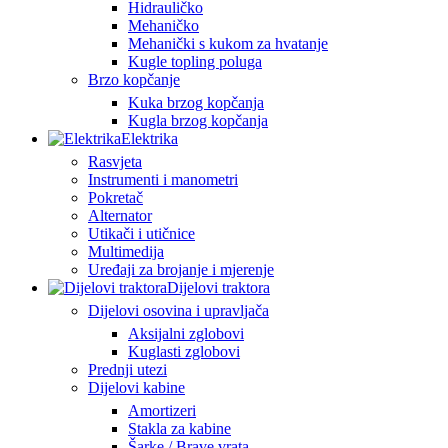
Hidrauličko
Mehaničko
Mehanički s kukom za hvatanje
Kugle topling poluga
Brzo kopčanje
Kuka brzog kopčanja
Kugla brzog kopčanja
Elektrika
Rasvjeta
Instrumenti i manometri
Pokretač
Alternator
Utikači i utičnice
Multimedija
Uređaji za brojanje i mjerenje
Dijelovi traktora
Dijelovi osovina i upravljača
Aksijalni zglobovi
Kuglasti zglobovi
Prednji utezi
Dijelovi kabine
Amortizeri
Stakla za kabine
Šarke / Brave vrata