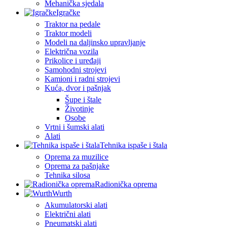
Mehanička sjedala
Igračke
Traktor na pedale
Traktor modeli
Modeli na daljinsko upravljanje
Električna vozila
Prikolice i uređaji
Samohodni strojevi
Kamioni i radni strojevi
Kuća, dvor i pašnjak
Šupe i štale
Životinje
Osobe
Vrtni i šumski alati
Alati
Tehnika ispaše i štala
Oprema za muzilice
Oprema za pašnjake
Tehnika silosa
Radionička oprema
Wurth
Akumulatorski alati
Električni alati
Pneumatski alati