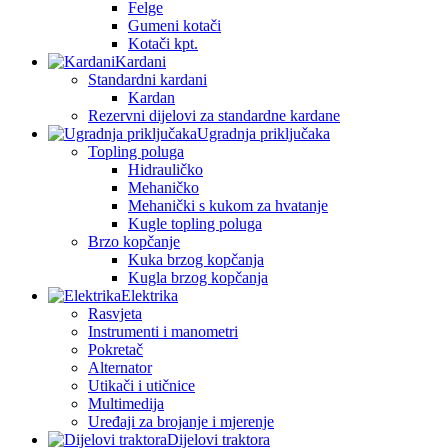
Felge
Gumeni kotači
Kotači kpt.
Kardani
Standardni kardani
Kardan
Rezervni dijelovi za standardne kardane
Ugradnja priključaka
Topling poluga
Hidrauličko
Mehaničko
Mehanički s kukom za hvatanje
Kugle topling poluga
Brzo kopčanje
Kuka brzog kopčanja
Kugla brzog kopčanja
Elektrika
Rasvjeta
Instrumenti i manometri
Pokretač
Alternator
Utikači i utičnice
Multimedija
Uređaji za brojanje i mjerenje
Dijelovi traktora