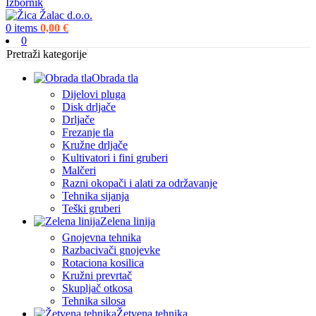
Izbornik
0
items
0,00
€
0
Pretraži kategorije
Obrada tla
Dijelovi pluga
Disk drljače
Drljače
Frezanje tla
Kružne drljače
Kultivatori i fini gruberi
Malčeri
Razni okopači i alati za održavanje
Tehnika sijanja
Teški gruberi
Zelena linija
Gnojevna tehnika
Razbacivači gnojevke
Rotaciona kosilica
Kružni prevrtač
Skupljač otkosa
Tehnika silosa
Žetvena tehnika