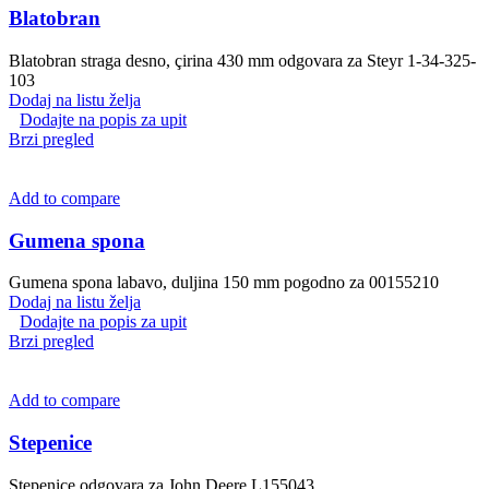
Blatobran
Blatobran straga desno, çirina 430 mm odgovara za Steyr 1-34-325-
103
Dodaj na listu želja
Dodajte na popis za upit
Brzi pregled
Add to compare
Gumena spona
Gumena spona labavo, duljina 150 mm pogodno za 00155210
Dodaj na listu želja
Dodajte na popis za upit
Brzi pregled
Add to compare
Stepenice
Stepenice odgovara za John Deere L155043