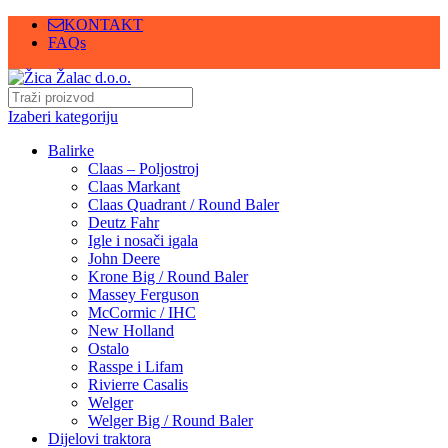
KONTAKT
FAQs
Izaberi kategoriju
Balirke
Claas – Poljostroj
Claas Markant
Claas Quadrant / Round Baler
Deutz Fahr
Igle i nosači igala
John Deere
Krone Big / Round Baler
Massey Ferguson
McCormic / IHC
New Holland
Ostalo
Rasspe i Lifam
Rivierre Casalis
Welger
Welger Big / Round Baler
Dijelovi traktora