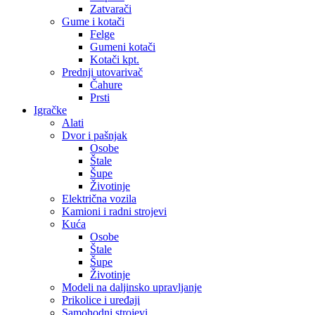
Zatvarači
Gume i kotači
Felge
Gumeni kotači
Kotači kpt.
Prednji utovarivač
Čahure
Prsti
Igračke
Alati
Dvor i pašnjak
Osobe
Štale
Šupe
Životinje
Električna vozila
Kamioni i radni strojevi
Kuća
Osobe
Štale
Šupe
Životinje
Modeli na daljinsko upravljanje
Prikolice i uređaji
Samohodni strojevi