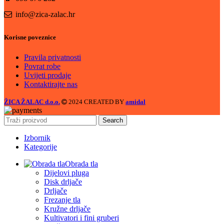
info@zica-zalac.hr
Korisne poveznice
Pravila privatnosti
Povrat robe
Uvijeti prodaje
Kontaktirajte nas
ŽICA ŽALAC d.o.o.
2024 CREATED BY
amidal
Search
Izbornik
Kategorije
Obrada tla
Dijelovi pluga
Disk drljače
Drljače
Frezanje tla
Kružne drljače
Kultivatori i fini gruberi