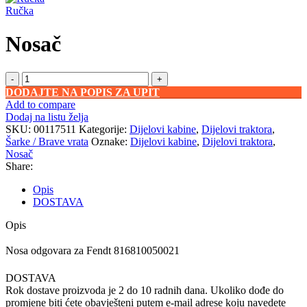
Ručka
Nosač
Nosač
količina
DODAJTE NA POPIS ZA UPIT
Add to compare
Dodaj na listu želja
SKU:
00117511
Kategorije:
Dijelovi kabine
,
Dijelovi traktora
,
Šarke / Brave vrata
Oznake:
Dijelovi kabine
,
Dijelovi traktora
,
Nosač
Share:
Opis
DOSTAVA
Opis
Nosa odgovara za Fendt 816810050021
DOSTAVA
Rok dostave proizvoda je 2 do 10 radnih dana. Ukoliko dođe do
promjene biti ćete obavješteni putem e-mail adrese koju navedete