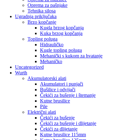
Oprema za pašnjake
Tehnika silosa
Ugradnja priključaka
Brzo kopčanje
Kugla brzog kopčanja
Kuka brzog kopčanja
Topling poluga
Hidrauličko
Kugle topling poluga
Mehanički s kukom za hvatanje
Mehaničko
Uncategorized
Wurth
Akumulatorski alati
Akumulatori i punjači
Bušilice i odvijači
Čekići za bušenje i štemanje
Kutne brusilice
Pile
Električni alati
Čekići za bušenje
Čekići za bušenje i dlijetanje
Čekići za dlijetanje
Kutne brusilice 115mm