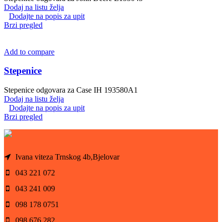
Dodaj na listu želja
Dodajte na popis za upit
Brzi pregled
Add to compare
Stepenice
Stepenice odgovara za Case IH 193580A1
Dodaj na listu želja
Dodajte na popis za upit
Brzi pregled
Ivana viteza Trnskog 4b,Bjelovar
043 221 072
043 241 009
098 178 0751
098 676 282