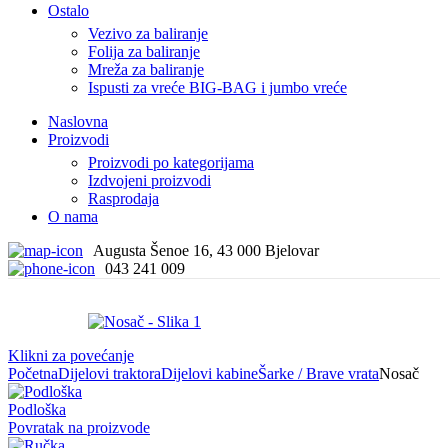
Ostalo
Vezivo za baliranje
Folija za baliranje
Mreža za baliranje
Ispusti za vreće BIG-BAG i jumbo vreće
Naslovna
Proizvodi
Proizvodi po kategorijama
Izdvojeni proizvodi
Rasprodaja
O nama
Augusta Šenoe 16, 43 000 Bjelovar
043 241 009
Klikni za povećanje
Početna
Dijelovi traktora
Dijelovi kabine
Šarke / Brave vrata
Nosač
Podloška
Povratak na proizvode