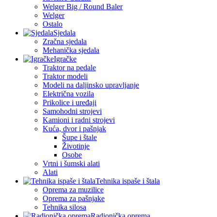
Welger Big / Round Baler
Welger
Ostalo
Sjedala
Zračna sjedala
Mehanička sjedala
Igračke
Traktor na pedale
Traktor modeli
Modeli na daljinsko upravljanje
Električna vozila
Prikolice i uređaji
Samohodni strojevi
Kamioni i radni strojevi
Kuća, dvor i pašnjak
Šupe i štale
Životinje
Osobe
Vrtni i šumski alati
Alati
Tehnika ispaše i štala
Oprema za muzilice
Oprema za pašnjake
Tehnika silosa
Radionička oprema