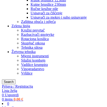
Kutne brusilice 125mm
Kutne brusilice 230mm
Ručne kružne pile
Usisavači za čišćenje
Usisavači za mokro i suho usisavanje
Zaštitna obuća i odjeća
Zelena linija
Kružni prevrtač
Razbacivači gnojevke
Rotaciona kosilica
Skupljač otkosa
Tehnika silosa
Žetvena tehnika
Mjerni instrumenti
Silažni kombajn
Vadilice krumpira
Vinogradarstvo
Vršilice
Search
Prijava / Registracija
Lista želja
0
Usporedi
0
items
0,00
€
0