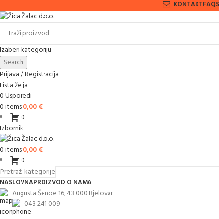
KONTAKT
FAQS
Izaberi kategoriju
Search
Prijava / Registracija
Lista želja
0
Usporedi
0
items
0,00
€
0
Izbornik
0
items
0,00
€
0
Pretraži kategorije
NASLOVNA
PROIZVODI
O NAMA
Augusta Šenoe 16, 43 000 Bjelovar
043 241 009