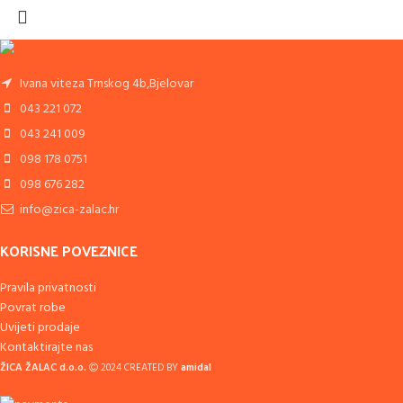
Ivana viteza Trnskog 4b,Bjelovar
043 221 072
043 241 009
098 178 0751
098 676 282
info@zica-zalac.hr
KORISNE POVEZNICE
Pravila privatnosti
Povrat robe
Uvijeti prodaje
Kontaktirajte nas
ŽICA ŽALAC d.o.o.
2024 CREATED BY
amidal