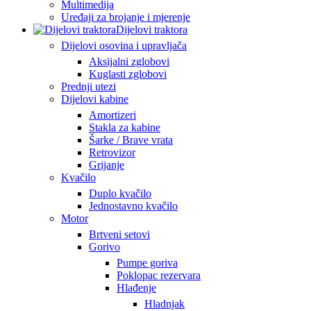
Multimedija
Uređaji za brojanje i mjerenje
Dijelovi traktora
Dijelovi osovina i upravljača
Aksijalni zglobovi
Kuglasti zglobovi
Prednji utezi
Dijelovi kabine
Amortizeri
Stakla za kabine
Šarke / Brave vrata
Retrovizor
Grijanje
Kvačilo
Duplo kvačilo
Jednostavno kvačilo
Motor
Brtveni setovi
Gorivo
Pumpe goriva
Poklopac rezervara
Hlađenje
Hladnjak