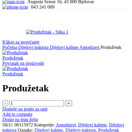
Augusta Šenoe 16, 43 000 Bjelovar
043 241 009
Klikni za povećanje
Početna
Dijelovi traktora
Dijelovi kabine
Amortizeri
Produžetak
Produžetak
Povratak na proizvode
Produžetak
Produžetak
Produžetak
količina
Dodajte na popis za upit
Add to compare
Dodaj na listu želja
SKU:
00115972
Kategorije:
Amortizeri
,
Dijelovi kabine
,
Dijelovi
traktora
Oznake:
Dijelovi kabine
,
Dijelovi traktora
,
Produžetak