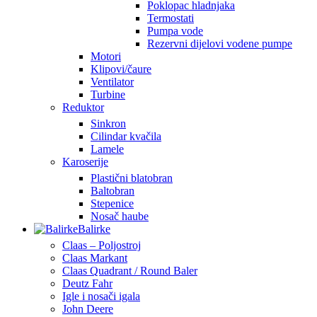
Poklopac hladnjaka
Termostati
Pumpa vode
Rezervni dijelovi vodene pumpe
Motori
Klipovi/čaure
Ventilator
Turbine
Reduktor
Sinkron
Cilindar kvačila
Lamele
Karoserije
Plastični blatobran
Baltobran
Stepenice
Nosač haube
Balirke
Claas – Poljostroj
Claas Markant
Claas Quadrant / Round Baler
Deutz Fahr
Igle i nosači igala
John Deere