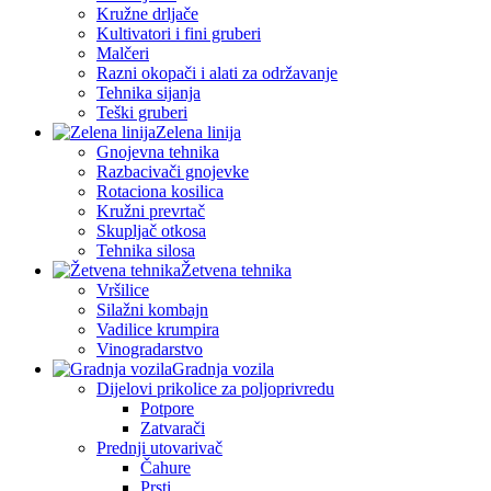
Kružne drljače
Kultivatori i fini gruberi
Malčeri
Razni okopači i alati za održavanje
Tehnika sijanja
Teški gruberi
Zelena linija
Gnojevna tehnika
Razbacivači gnojevke
Rotaciona kosilica
Kružni prevrtač
Skupljač otkosa
Tehnika silosa
Žetvena tehnika
Vršilice
Silažni kombajn
Vadilice krumpira
Vinogradarstvo
Gradnja vozila
Dijelovi prikolice za poljoprivredu
Potpore
Zatvarači
Prednji utovarivač
Čahure
Prsti