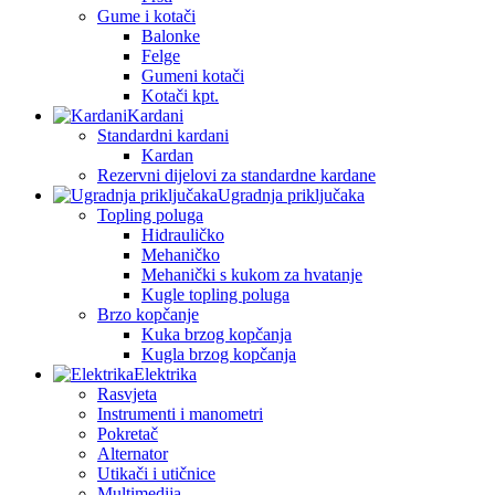
Gume i kotači
Balonke
Felge
Gumeni kotači
Kotači kpt.
Kardani
Standardni kardani
Kardan
Rezervni dijelovi za standardne kardane
Ugradnja priključaka
Topling poluga
Hidrauličko
Mehaničko
Mehanički s kukom za hvatanje
Kugle topling poluga
Brzo kopčanje
Kuka brzog kopčanja
Kugla brzog kopčanja
Elektrika
Rasvjeta
Instrumenti i manometri
Pokretač
Alternator
Utikači i utičnice
Multimedija