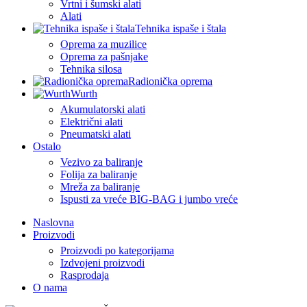
Vrtni i šumski alati
Alati
Tehnika ispaše i štala
Oprema za muzilice
Oprema za pašnjake
Tehnika silosa
Radionička oprema
Wurth
Akumulatorski alati
Električni alati
Pneumatski alati
Ostalo
Vezivo za baliranje
Folija za baliranje
Mreža za baliranje
Ispusti za vreće BIG-BAG i jumbo vreće
Naslovna
Proizvodi
Proizvodi po kategorijama
Izdvojeni proizvodi
Rasprodaja
O nama