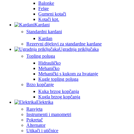
Balonke
Felge
Gumeni kotači
Kotači kpt.
Kardani
Standardni kardani
Kardan
Rezervni dijelovi za standardne kardane
Ugradnja priključaka
Topling poluga
Hidrauličko
Mehaničko
Mehanički s kukom za hvatanje
Kugle topling poluga
Brzo kopčanje
Kuka brzog kopčanja
Kugla brzog kopčanja
Elektrika
Rasvjeta
Instrumenti i manometri
Pokretač
Alternator
Utikači i utičnice