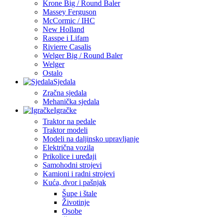
Krone Big / Round Baler
Massey Ferguson
McCormic / IHC
New Holland
Rasspe i Lifam
Rivierre Casalis
Welger Big / Round Baler
Welger
Ostalo
Sjedala
Zračna sjedala
Mehanička sjedala
Igračke
Traktor na pedale
Traktor modeli
Modeli na daljinsko upravljanje
Električna vozila
Prikolice i uređaji
Samohodni strojevi
Kamioni i radni strojevi
Kuća, dvor i pašnjak
Šupe i štale
Životinje
Osobe