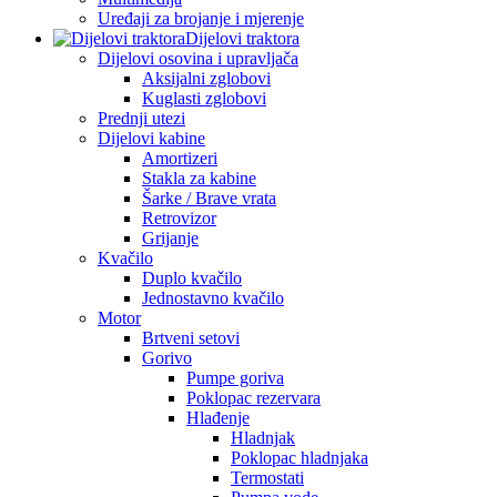
Uređaji za brojanje i mjerenje
Dijelovi traktora
Dijelovi osovina i upravljača
Aksijalni zglobovi
Kuglasti zglobovi
Prednji utezi
Dijelovi kabine
Amortizeri
Stakla za kabine
Šarke / Brave vrata
Retrovizor
Grijanje
Kvačilo
Duplo kvačilo
Jednostavno kvačilo
Motor
Brtveni setovi
Gorivo
Pumpe goriva
Poklopac rezervara
Hlađenje
Hladnjak
Poklopac hladnjaka
Termostati