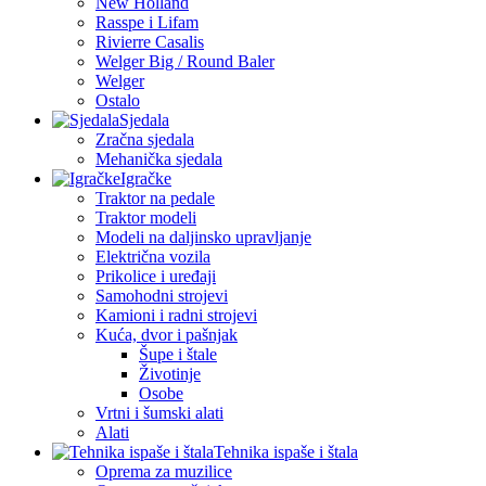
New Holland
Rasspe i Lifam
Rivierre Casalis
Welger Big / Round Baler
Welger
Ostalo
Sjedala
Zračna sjedala
Mehanička sjedala
Igračke
Traktor na pedale
Traktor modeli
Modeli na daljinsko upravljanje
Električna vozila
Prikolice i uređaji
Samohodni strojevi
Kamioni i radni strojevi
Kuća, dvor i pašnjak
Šupe i štale
Životinje
Osobe
Vrtni i šumski alati
Alati
Tehnika ispaše i štala
Oprema za muzilice