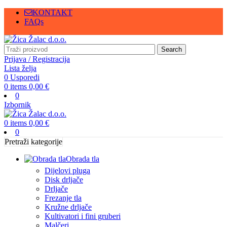
KONTAKT
FAQs
Search
Prijava / Registracija
Lista želja
0
Usporedi
0
items
0,00
€
0
Izbornik
0
items
0,00
€
0
Pretraži kategorije
Obrada tla
Dijelovi pluga
Disk drljače
Drljače
Frezanje tla
Kružne drljače
Kultivatori i fini gruberi
Malčeri