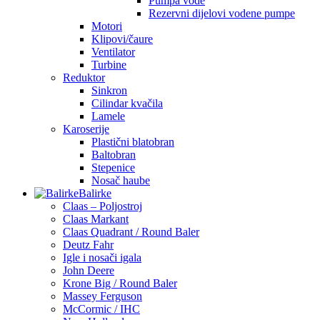
Pumpa vode
Rezervni dijelovi vodene pumpe
Motori
Klipovi/čaure
Ventilator
Turbine
Reduktor
Sinkron
Cilindar kvačila
Lamele
Karoserije
Plastični blatobran
Baltobran
Stepenice
Nosač haube
Balirke
Claas – Poljostroj
Claas Markant
Claas Quadrant / Round Baler
Deutz Fahr
Igle i nosači igala
John Deere
Krone Big / Round Baler
Massey Ferguson
McCormic / IHC