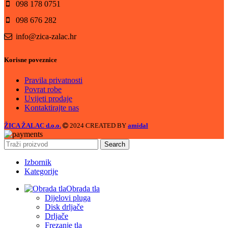
098 178 0751
098 676 282
info@zica-zalac.hr
Korisne poveznice
Pravila privatnosti
Povrat robe
Uvijeti prodaje
Kontaktirajte nas
ŽICA ŽALAC d.o.o.
2024 CREATED BY
amidal
Search
Izbornik
Kategorije
Obrada tla
Dijelovi pluga
Disk drljače
Drljače
Frezanje tla