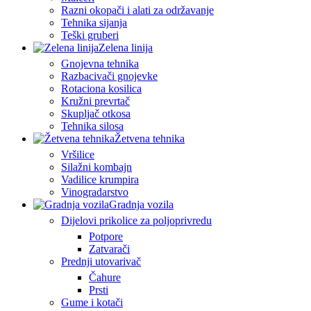
Razni okopači i alati za održavanje
Tehnika sijanja
Teški gruberi
Zelena linija
Gnojevna tehnika
Razbacivači gnojevke
Rotaciona kosilica
Kružni prevrtač
Skupljač otkosa
Tehnika silosa
Žetvena tehnika
Vršilice
Silažni kombajn
Vadilice krumpira
Vinogradarstvo
Gradnja vozila
Dijelovi prikolice za poljoprivredu
Potpore
Zatvarači
Prednji utovarivač
Čahure
Prsti
Gume i kotači