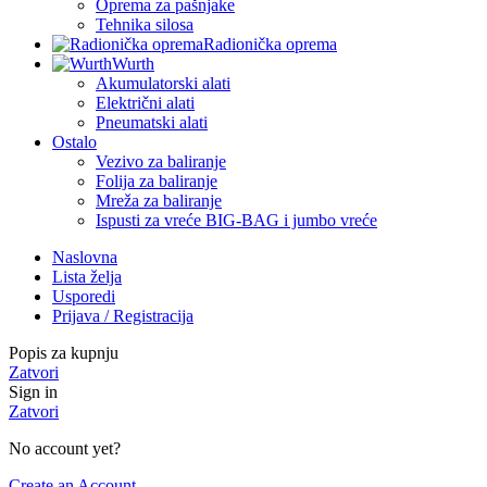
Oprema za pašnjake
Tehnika silosa
Radionička oprema
Wurth
Akumulatorski alati
Električni alati
Pneumatski alati
Ostalo
Vezivo za baliranje
Folija za baliranje
Mreža za baliranje
Ispusti za vreće BIG-BAG i jumbo vreće
Naslovna
Lista želja
Usporedi
Prijava / Registracija
Popis za kupnju
Zatvori
Sign in
Zatvori
No account yet?
Create an Account