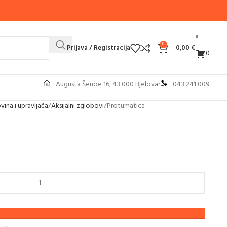
0
Prijava / Registracija
0,00
€
0
Augusta Šenoe 16, 43 000 Bjelovar
043 241 009
vina i upravljača
Aksijalni zglobovi
Protumatica