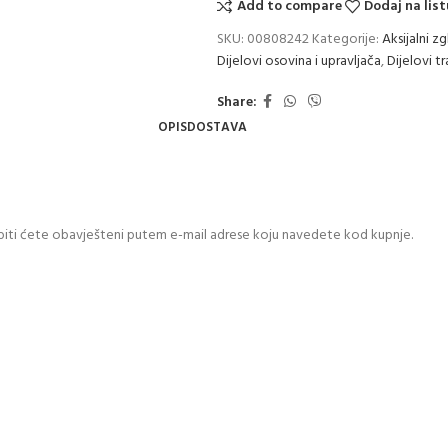
Add to compare
Dodaj na list
SKU:
00808242
Kategorije:
Aksijalni z
Dijelovi osovina i upravljača
,
Dijelovi t
Share:
OPIS
DOSTAVA
biti ćete obavješteni putem e-mail adrese koju navedete kod kupnje.