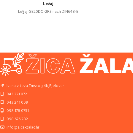
Ležaj
Le§aj GE20DO-2RS nach DIN648-E
Ivana viteza Trnskog 4b,Bjelovar
043 221 072
043 241 009
098 178 0751
098 676 282
info@zica-zalac.hr