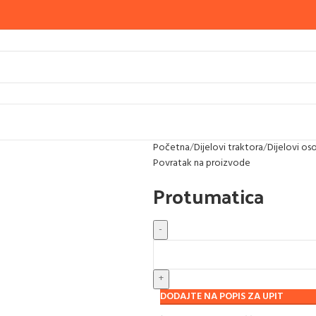
Početna
Dijelovi traktora
Dijelovi oso
Povratak na proizvode
Protumatica
DODAJTE NA POPIS ZA UPIT