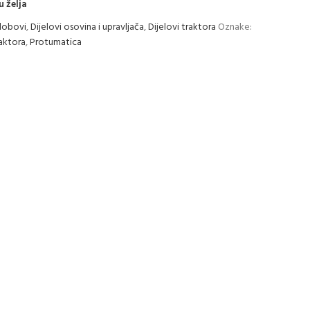
u želja
globovi
,
Dijelovi osovina i upravljača
,
Dijelovi traktora
Oznake:
raktora
,
Protumatica