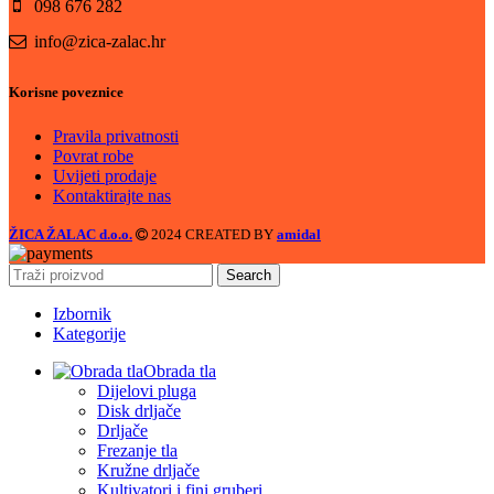
098 676 282
info@zica-zalac.hr
Korisne poveznice
Pravila privatnosti
Povrat robe
Uvijeti prodaje
Kontaktirajte nas
ŽICA ŽALAC d.o.o.
2024 CREATED BY
amidal
Search
Izbornik
Kategorije
Obrada tla
Dijelovi pluga
Disk drljače
Drljače
Frezanje tla
Kružne drljače
Kultivatori i fini gruberi