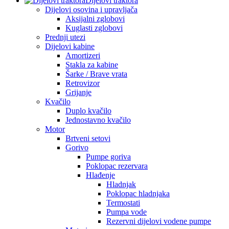
Dijelovi traktora
Dijelovi osovina i upravljača
Aksijalni zglobovi
Kuglasti zglobovi
Prednji utezi
Dijelovi kabine
Amortizeri
Stakla za kabine
Šarke / Brave vrata
Retrovizor
Grijanje
Kvačilo
Duplo kvačilo
Jednostavno kvačilo
Motor
Brtveni setovi
Gorivo
Pumpe goriva
Poklopac rezervara
Hlađenje
Hladnjak
Poklopac hladnjaka
Termostati
Pumpa vode
Rezervni dijelovi vodene pumpe