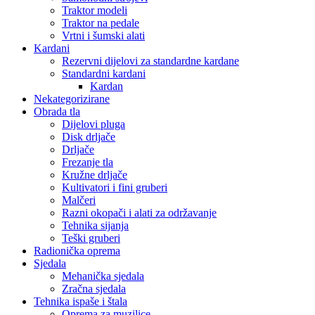
Traktor modeli
Traktor na pedale
Vrtni i šumski alati
Kardani
Rezervni dijelovi za standardne kardane
Standardni kardani
Kardan
Nekategorizirane
Obrada tla
Dijelovi pluga
Disk drljače
Drljače
Frezanje tla
Kružne drljače
Kultivatori i fini gruberi
Malčeri
Razni okopači i alati za održavanje
Tehnika sijanja
Teški gruberi
Radionička oprema
Sjedala
Mehanička sjedala
Zračna sjedala
Tehnika ispaše i štala
Oprema za muzilice