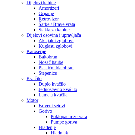
Dijelovi kabine
Amortizeri
Grijanje
Retrovizor
Šarke / Brave vrata
Stakla za kabine
Dijelovi osovina i upravljača
Aksijalni zglobovi
Kuglasti zglobovi
Karoserije
Baltobran
Nosač haube
Plastični blatobran
Stepenice
Kvačilo
Duplo kvačilo
Jednostavno kvačilo
Lamela kvačila
Motor
Brtveni setovi
Gorivo
Poklopac rezervara
Pumpe goriva
Hlađenje
Hladnjak