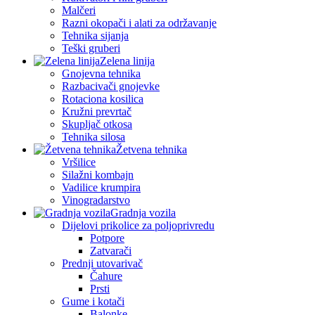
Malčeri
Razni okopači i alati za održavanje
Tehnika sijanja
Teški gruberi
Zelena linija
Gnojevna tehnika
Razbacivači gnojevke
Rotaciona kosilica
Kružni prevrtač
Skupljač otkosa
Tehnika silosa
Žetvena tehnika
Vršilice
Silažni kombajn
Vadilice krumpira
Vinogradarstvo
Gradnja vozila
Dijelovi prikolice za poljoprivredu
Potpore
Zatvarači
Prednji utovarivač
Čahure
Prsti
Gume i kotači
Balonke