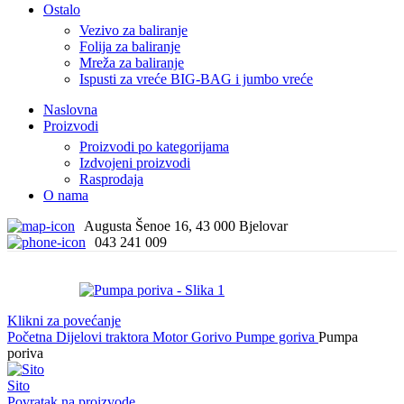
Ostalo
Vezivo za baliranje
Folija za baliranje
Mreža za baliranje
Ispusti za vreće BIG-BAG i jumbo vreće
Naslovna
Proizvodi
Proizvodi po kategorijama
Izdvojeni proizvodi
Rasprodaja
O nama
Augusta Šenoe 16, 43 000 Bjelovar
043 241 009
Klikni za povećanje
Početna
Dijelovi traktora
Motor
Gorivo
Pumpe goriva
Pumpa
poriva
Sito
Povratak na proizvode