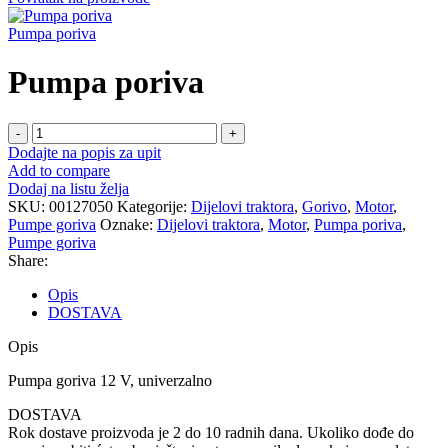
Pumpa poriva
Pumpa poriva
Pumpa
poriva
Dodajte na popis za upit
količina
Add to compare
Dodaj na listu želja
SKU:
00127050
Kategorije:
Dijelovi traktora
,
Gorivo
,
Motor
,
Pumpe goriva
Oznake:
Dijelovi traktora
,
Motor
,
Pumpa poriva
,
Pumpe goriva
Share:
Opis
DOSTAVA
Opis
Pumpa goriva 12 V, univerzalno
DOSTAVA
Rok dostave proizvoda je 2 do 10 radnih dana. Ukoliko dođe do