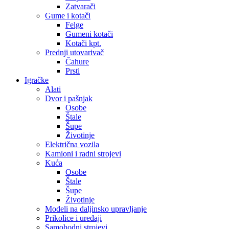
Zatvarači
Gume i kotači
Felge
Gumeni kotači
Kotači kpt.
Prednji utovarivač
Čahure
Prsti
Igračke
Alati
Dvor i pašnjak
Osobe
Štale
Šupe
Životinje
Električna vozila
Kamioni i radni strojevi
Kuća
Osobe
Štale
Šupe
Životinje
Modeli na daljinsko upravljanje
Prikolice i uređaji
Samohodni strojevi