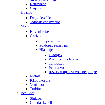
Retrovizor
Grijanje
Kvačilo
Duplo kvačilo
Jednostavno kvačilo
Motor
Brtveni setovi
Gorivo
Pumpe goriva
Poklopac rezervara
Hlađenje
Hladnjak
Poklopac hladnjaka
Termostati
Pumpa vode
Rezervni dijelovi vodene pumpe
Motori
Klipovi/čaure
Ventilator
Turbine
Reduktor
Sinkron
Cilindar kvačila