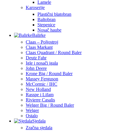
Lamele
Karoserije
Plastični blatobran
Baltobran
Stepenice
Nosač haube
Balirke
Claas – Poljostroj
Claas Markant
Claas Quadrant / Round Baler
Deutz Fahr
Igle i nosači igala
John Deere
Krone Big / Round Baler
Massey Ferguson
McCormic / IHC
New Holland
Rasspe i Lifam
Rivierre Casalis
Welger Big / Round Baler
Welger
Ostalo
Sjedala
Zračna sjedala