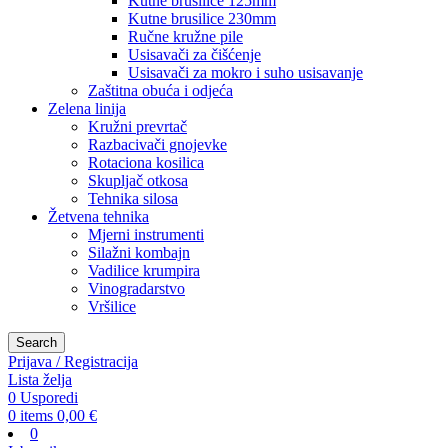
Kutne brusilice 125mm
Kutne brusilice 230mm
Ručne kružne pile
Usisavači za čišćenje
Usisavači za mokro i suho usisavanje
Zaštitna obuća i odjeća
Zelena linija
Kružni prevrtač
Razbacivači gnojevke
Rotaciona kosilica
Skupljač otkosa
Tehnika silosa
Žetvena tehnika
Mjerni instrumenti
Silažni kombajn
Vadilice krumpira
Vinogradarstvo
Vršilice
Search
Prijava / Registracija
Lista želja
0
Usporedi
0
items
0,00
€
0