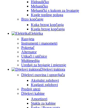
Hidrauličko
Mehaničko
Mehanički s kukom za hvatanje
Kugle topling poluga
Brzo kopčanje
Kuka brzog kopčanja
Kugla brzog kopčanja
Elektrika
Rasvjeta
Instrumenti i manometri
Pokretač
Alternator
Utikači i utičnice
Multimedija
Uređaji za brojanje i mjerenje
Dijelovi traktora
Dijelovi osovina i upravljača
Aksijalni zglobovi
Kuglasti zglobovi
Prednji utezi
Dijelovi kabine
Amortizeri
Stakla za kabine
Šarke / Brave vrata