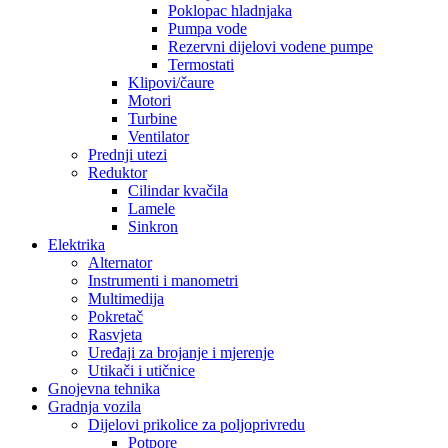
Poklopac hladnjaka
Pumpa vode
Rezervni dijelovi vodene pumpe
Termostati
Klipovi/čaure
Motori
Turbine
Ventilator
Prednji utezi
Reduktor
Cilindar kvačila
Lamele
Sinkron
Elektrika
Alternator
Instrumenti i manometri
Multimedija
Pokretač
Rasvjeta
Uređaji za brojanje i mjerenje
Utikači i utičnice
Gnojevna tehnika
Gradnja vozila
Dijelovi prikolice za poljoprivredu
Potpore