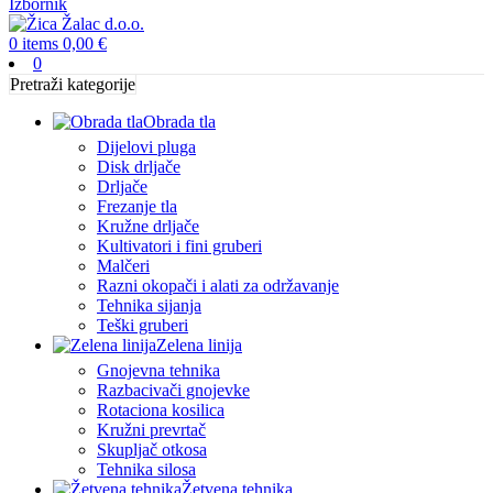
Izbornik
0
items
0,00
€
0
Pretraži kategorije
Obrada tla
Dijelovi pluga
Disk drljače
Drljače
Frezanje tla
Kružne drljače
Kultivatori i fini gruberi
Malčeri
Razni okopači i alati za održavanje
Tehnika sijanja
Teški gruberi
Zelena linija
Gnojevna tehnika
Razbacivači gnojevke
Rotaciona kosilica
Kružni prevrtač
Skupljač otkosa
Tehnika silosa
Žetvena tehnika