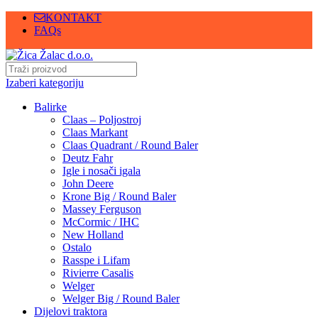
KONTAKT
FAQs
Izaberi kategoriju
Balirke
Claas – Poljostroj
Claas Markant
Claas Quadrant / Round Baler
Deutz Fahr
Igle i nosači igala
John Deere
Krone Big / Round Baler
Massey Ferguson
McCormic / IHC
New Holland
Ostalo
Rasspe i Lifam
Rivierre Casalis
Welger
Welger Big / Round Baler
Dijelovi traktora