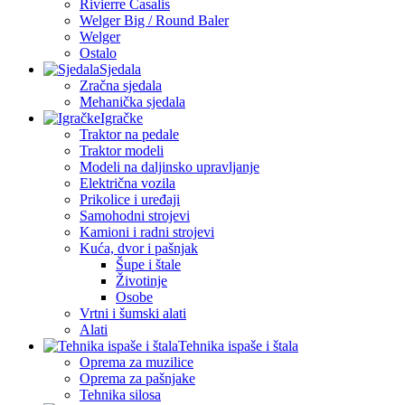
Rivierre Casalis
Welger Big / Round Baler
Welger
Ostalo
Sjedala
Zračna sjedala
Mehanička sjedala
Igračke
Traktor na pedale
Traktor modeli
Modeli na daljinsko upravljanje
Električna vozila
Prikolice i uređaji
Samohodni strojevi
Kamioni i radni strojevi
Kuća, dvor i pašnjak
Šupe i štale
Životinje
Osobe
Vrtni i šumski alati
Alati
Tehnika ispaše i štala
Oprema za muzilice
Oprema za pašnjake
Tehnika silosa