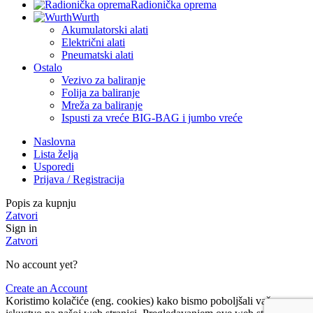
Radionička oprema
Wurth
Akumulatorski alati
Električni alati
Pneumatski alati
Ostalo
Vezivo za baliranje
Folija za baliranje
Mreža za baliranje
Ispusti za vreće BIG-BAG i jumbo vreće
Naslovna
Lista želja
Usporedi
Prijava / Registracija
Popis za kupnju
Zatvori
Sign in
Zatvori
No account yet?
Create an Account
Koristimo kolačiće (eng. cookies) kako bismo poboljšali vaše