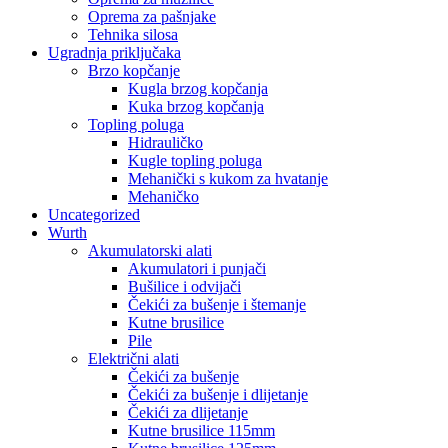
Oprema za pašnjake
Tehnika silosa
Ugradnja priključaka
Brzo kopčanje
Kugla brzog kopčanja
Kuka brzog kopčanja
Topling poluga
Hidrauličko
Kugle topling poluga
Mehanički s kukom za hvatanje
Mehaničko
Uncategorized
Wurth
Akumulatorski alati
Akumulatori i punjači
Bušilice i odvijači
Čekići za bušenje i štemanje
Kutne brusilice
Pile
Električni alati
Čekići za bušenje
Čekići za bušenje i dlijetanje
Čekići za dlijetanje
Kutne brusilice 115mm