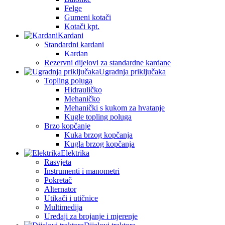
Felge
Gumeni kotači
Kotači kpt.
Kardani
Standardni kardani
Kardan
Rezervni dijelovi za standardne kardane
Ugradnja priključaka
Topling poluga
Hidrauličko
Mehaničko
Mehanički s kukom za hvatanje
Kugle topling poluga
Brzo kopčanje
Kuka brzog kopčanja
Kugla brzog kopčanja
Elektrika
Rasvjeta
Instrumenti i manometri
Pokretač
Alternator
Utikači i utičnice
Multimedija
Uređaji za brojanje i mjerenje