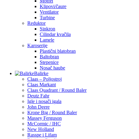
Motori
Klipovi/čaure
Ventilator
Turbine
Reduktor
Sinkron
Cilindar kvačila
Lamele
Karoserije
Plastični blatobran
Baltobran
Stepenice
Nosač haube
Balirke
Claas – Poljostroj
Claas Markant
Claas Quadrant / Round Baler
Deutz Fahr
Igle i nosači igala
John Deere
Krone Big / Round Baler
Massey Ferguson
McCormic / IHC
New Holland
Rasspe i Lifam