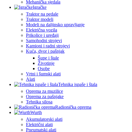
Mehanička sjedala
Igračke
Traktor na pedale
Traktor modeli
Modeli na daljinsko upravljanje
Električna vozila
Prikolice i uređaji
Samohodni strojevi
Kamioni i radni strojevi
Kuća, dvor i pašnjak
Šupe i štale
Životinje
Osobe
Vrtni i šumski alati
Alati
Tehnika ispaše i štala
Oprema za muzilice
Oprema za pašnjake
Tehnika silosa
Radionička oprema
Wurth
Akumulatorski alati
Električni alati
Pneumatski alati