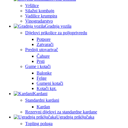
Vršilice
Silažni kombajn
Vadilice krumpira
Vinogradarstvo
Gradnja vozila
Dijelovi prikolice za poljoprivredu
Potpore
Zatvarači
Prednji utovarivač
Čahure
Prsti
Gume i kotači
Balonke
Felge
Gumeni kotači
Kotači kpt.
Kardani
Standardni kardani
Kardan
Rezervni dijelovi za standardne kardane
Ugradnja priključaka
Topling poluga