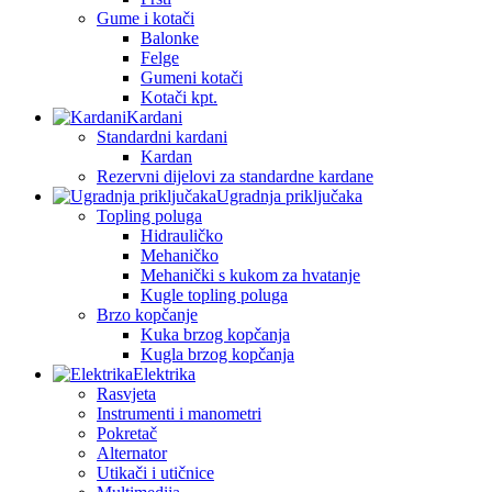
Gume i kotači
Balonke
Felge
Gumeni kotači
Kotači kpt.
Kardani
Standardni kardani
Kardan
Rezervni dijelovi za standardne kardane
Ugradnja priključaka
Topling poluga
Hidrauličko
Mehaničko
Mehanički s kukom za hvatanje
Kugle topling poluga
Brzo kopčanje
Kuka brzog kopčanja
Kugla brzog kopčanja
Elektrika
Rasvjeta
Instrumenti i manometri
Pokretač
Alternator
Utikači i utičnice