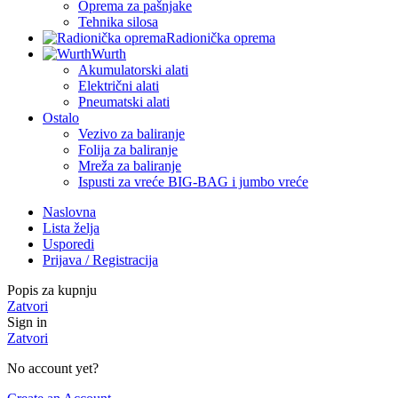
Oprema za pašnjake
Tehnika silosa
Radionička oprema
Wurth
Akumulatorski alati
Električni alati
Pneumatski alati
Ostalo
Vezivo za baliranje
Folija za baliranje
Mreža za baliranje
Ispusti za vreće BIG-BAG i jumbo vreće
Naslovna
Lista želja
Usporedi
Prijava / Registracija
Popis za kupnju
Zatvori
Sign in
Zatvori
No account yet?