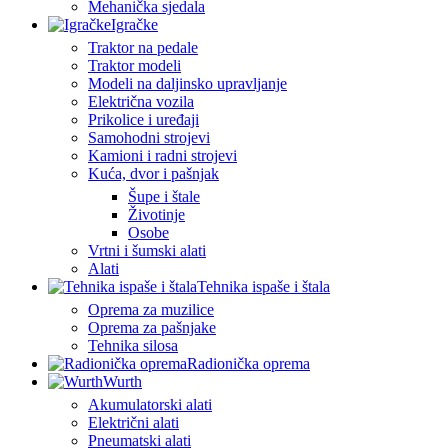
Mehanička sjedala
Igračke
Traktor na pedale
Traktor modeli
Modeli na daljinsko upravljanje
Električna vozila
Prikolice i uređaji
Samohodni strojevi
Kamioni i radni strojevi
Kuća, dvor i pašnjak
Šupe i štale
Životinje
Osobe
Vrtni i šumski alati
Alati
Tehnika ispaše i štala
Oprema za muzilice
Oprema za pašnjake
Tehnika silosa
Radionička oprema
Wurth
Akumulatorski alati
Električni alati
Pneumatski alati