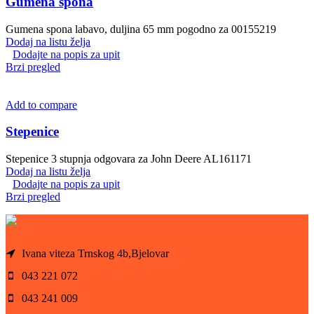
Gumena spona
Gumena spona labavo, duljina 65 mm pogodno za 00155219
Dodaj na listu želja
Dodajte na popis za upit
Brzi pregled
Add to compare
Stepenice
Stepenice 3 stupnja odgovara za John Deere AL161171
Dodaj na listu želja
Dodajte na popis za upit
Brzi pregled
Ivana viteza Trnskog 4b,Bjelovar
043 221 072
043 241 009