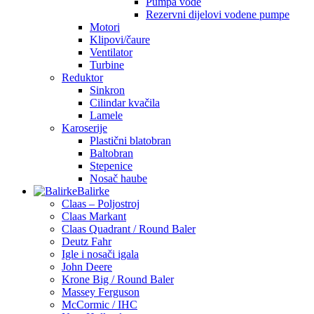
Pumpa vode
Rezervni dijelovi vodene pumpe
Motori
Klipovi/čaure
Ventilator
Turbine
Reduktor
Sinkron
Cilindar kvačila
Lamele
Karoserije
Plastični blatobran
Baltobran
Stepenice
Nosač haube
Balirke
Claas – Poljostroj
Claas Markant
Claas Quadrant / Round Baler
Deutz Fahr
Igle i nosači igala
John Deere
Krone Big / Round Baler
Massey Ferguson
McCormic / IHC