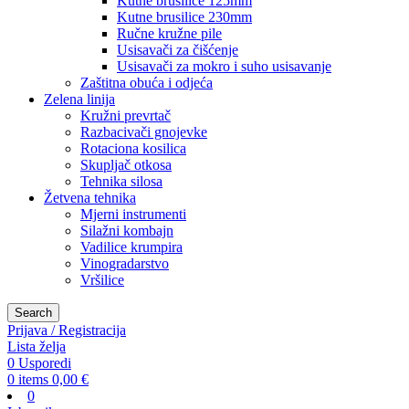
Kutne brusilice 125mm
Kutne brusilice 230mm
Ručne kružne pile
Usisavači za čišćenje
Usisavači za mokro i suho usisavanje
Zaštitna obuća i odjeća
Zelena linija
Kružni prevrtač
Razbacivači gnojevke
Rotaciona kosilica
Skupljač otkosa
Tehnika silosa
Žetvena tehnika
Mjerni instrumenti
Silažni kombajn
Vadilice krumpira
Vinogradarstvo
Vršilice
Search
Prijava / Registracija
Lista želja
0
Usporedi
0
items
0,00
€
0