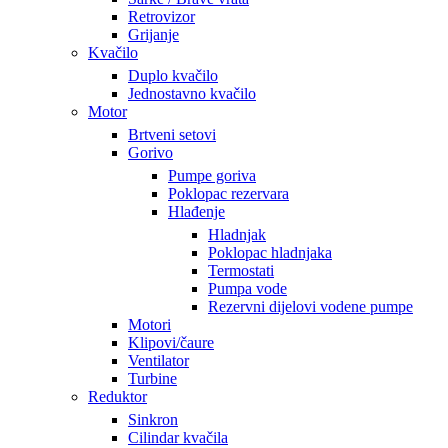
Retrovizor
Grijanje
Kvačilo
Duplo kvačilo
Jednostavno kvačilo
Motor
Brtveni setovi
Gorivo
Pumpe goriva
Poklopac rezervara
Hlađenje
Hladnjak
Poklopac hladnjaka
Termostati
Pumpa vode
Rezervni dijelovi vodene pumpe
Motori
Klipovi/čaure
Ventilator
Turbine
Reduktor
Sinkron
Cilindar kvačila