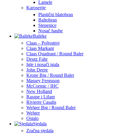
Lamele
Karoserije
Plastični blatobran
Baltobran
Stepenice
Nosač haube
Balirke
Claas – Poljostroj
Claas Markant
Claas Quadrant / Round Baler
Deutz Fahr
Igle i nosači igala
John Deere
Krone Big / Round Baler
Massey Ferguson
McCormic / IHC
New Holland
Rasspe i Lifam
Rivierre Casalis
Welger Big / Round Baler
Welger
Ostalo
Sjedala
Zračna sjedala