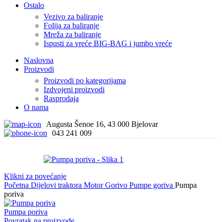
Ostalo
Vezivo za baliranje
Folija za baliranje
Mreža za baliranje
Ispusti za vreće BIG-BAG i jumbo vreće
Naslovna
Proizvodi
Proizvodi po kategorijama
Izdvojeni proizvodi
Rasprodaja
O nama
Augusta Šenoe 16, 43 000 Bjelovar
043 241 009
Klikni za povećanje
Početna
Dijelovi traktora
Motor
Gorivo
Pumpe goriva
Pumpa
poriva
Pumpa poriva
Povratak na proizvode