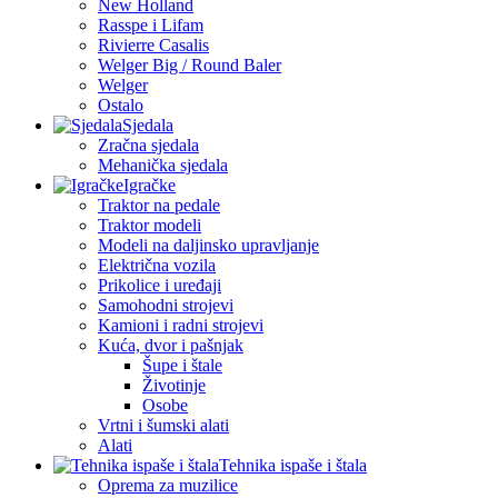
New Holland
Rasspe i Lifam
Rivierre Casalis
Welger Big / Round Baler
Welger
Ostalo
Sjedala
Zračna sjedala
Mehanička sjedala
Igračke
Traktor na pedale
Traktor modeli
Modeli na daljinsko upravljanje
Električna vozila
Prikolice i uređaji
Samohodni strojevi
Kamioni i radni strojevi
Kuća, dvor i pašnjak
Šupe i štale
Životinje
Osobe
Vrtni i šumski alati
Alati
Tehnika ispaše i štala
Oprema za muzilice