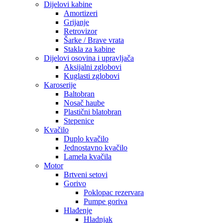
Dijelovi kabine
Amortizeri
Grijanje
Retrovizor
Šarke / Brave vrata
Stakla za kabine
Dijelovi osovina i upravljača
Aksijalni zglobovi
Kuglasti zglobovi
Karoserije
Baltobran
Nosač haube
Plastični blatobran
Stepenice
Kvačilo
Duplo kvačilo
Jednostavno kvačilo
Lamela kvačila
Motor
Brtveni setovi
Gorivo
Poklopac rezervara
Pumpe goriva
Hlađenje
Hladnjak