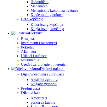
Hidrauličko
Mehaničko
Mehanički s kukom za hvatanje
Kugle topling poluga
Brzo kopčanje
Kuka brzog kopčanja
Kugla brzog kopčanja
Elektrika
Rasvjeta
Instrumenti i manometri
Pokretač
Alternator
Utikači i utičnice
Multimedija
Uređaji za brojanje i mjerenje
Dijelovi traktora
Dijelovi osovina i upravljača
Aksijalni zglobovi
Kuglasti zglobovi
Prednji utezi
Dijelovi kabine
Amortizeri
Stakla za kabine
Šarke / Brave vrata