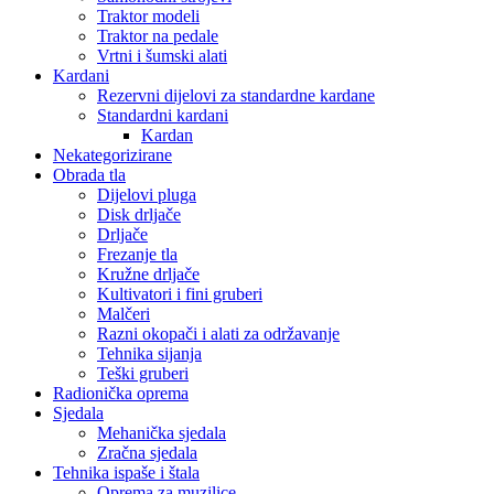
Traktor modeli
Traktor na pedale
Vrtni i šumski alati
Kardani
Rezervni dijelovi za standardne kardane
Standardni kardani
Kardan
Nekategorizirane
Obrada tla
Dijelovi pluga
Disk drljače
Drljače
Frezanje tla
Kružne drljače
Kultivatori i fini gruberi
Malčeri
Razni okopači i alati za održavanje
Tehnika sijanja
Teški gruberi
Radionička oprema
Sjedala
Mehanička sjedala
Zračna sjedala
Tehnika ispaše i štala
Oprema za muzilice