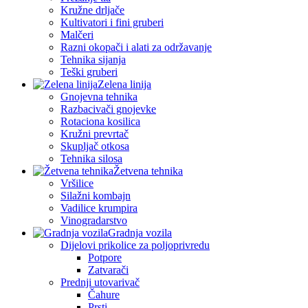
Kružne drljače
Kultivatori i fini gruberi
Malčeri
Razni okopači i alati za održavanje
Tehnika sijanja
Teški gruberi
Zelena linija
Gnojevna tehnika
Razbacivači gnojevke
Rotaciona kosilica
Kružni prevrtač
Skupljač otkosa
Tehnika silosa
Žetvena tehnika
Vršilice
Silažni kombajn
Vadilice krumpira
Vinogradarstvo
Gradnja vozila
Dijelovi prikolice za poljoprivredu
Potpore
Zatvarači
Prednji utovarivač
Čahure
Prsti