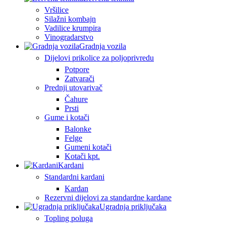
Vršilice
Silažni kombajn
Vadilice krumpira
Vinogradarstvo
Gradnja vozila
Dijelovi prikolice za poljoprivredu
Potpore
Zatvarači
Prednji utovarivač
Čahure
Prsti
Gume i kotači
Balonke
Felge
Gumeni kotači
Kotači kpt.
Kardani
Standardni kardani
Kardan
Rezervni dijelovi za standardne kardane
Ugradnja priključaka
Topling poluga