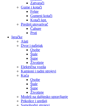
Zatvarači
Gume i kotači
Felge
Gumeni kotači
Kotači kpt.
Prednji utovarivač
Čahure
Prsti
Igračke
Alati
Dvor i pašnjak
Osobe
Štale
Šupe
Životinje
Električna vozila
Kamioni i radni strojevi
Kuća
Osobe
Štale
Šupe
Životinje
Modeli na daljinsko upravljanje
Prikolice i uređaji
Samohodni strojevi