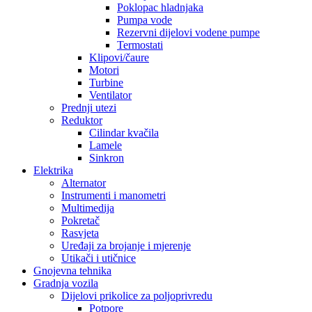
Poklopac hladnjaka
Pumpa vode
Rezervni dijelovi vodene pumpe
Termostati
Klipovi/čaure
Motori
Turbine
Ventilator
Prednji utezi
Reduktor
Cilindar kvačila
Lamele
Sinkron
Elektrika
Alternator
Instrumenti i manometri
Multimedija
Pokretač
Rasvjeta
Uređaji za brojanje i mjerenje
Utikači i utičnice
Gnojevna tehnika
Gradnja vozila
Dijelovi prikolice za poljoprivredu
Potpore