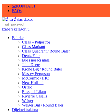
KONTAKT
FAQs
Izaberi kategoriju
Balirke
Claas – Poljostroj
Claas Markant
Claas Quadrant / Round Baler
Deutz Fahr
Igle i nosači igala
John Deere
Krone Big / Round Baler
Massey Ferguson
McCormic / IHC
New Holland
Ostalo
Rasspe i Lifam
Rivierre Casalis
Welger
Welger Big / Round Baler
Dijelovi traktora