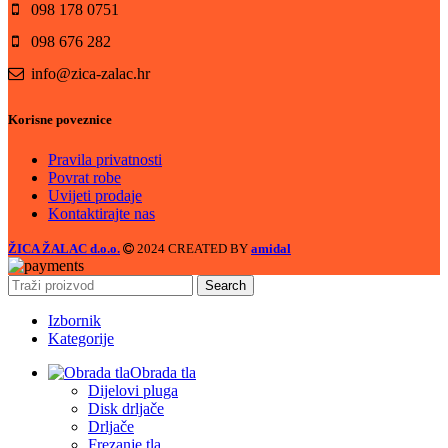
098 178 0751
098 676 282
info@zica-zalac.hr
Korisne poveznice
Pravila privatnosti
Povrat robe
Uvijeti prodaje
Kontaktirajte nas
ŽICA ŽALAC d.o.o.
2024 CREATED BY
amidal
Search
Izbornik
Kategorije
Obrada tla
Dijelovi pluga
Disk drljače
Drljače
Frezanje tla