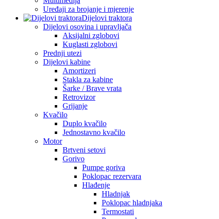
Multimedija
Uređaji za brojanje i mjerenje
Dijelovi traktora
Dijelovi osovina i upravljača
Aksijalni zglobovi
Kuglasti zglobovi
Prednji utezi
Dijelovi kabine
Amortizeri
Stakla za kabine
Šarke / Brave vrata
Retrovizor
Grijanje
Kvačilo
Duplo kvačilo
Jednostavno kvačilo
Motor
Brtveni setovi
Gorivo
Pumpe goriva
Poklopac rezervara
Hlađenje
Hladnjak
Poklopac hladnjaka
Termostati