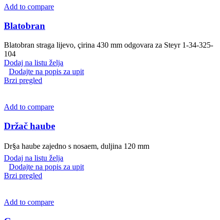
Add to compare
Blatobran
Blatobran straga lijevo, çirina 430 mm odgovara za Steyr 1-34-325-
104
Dodaj na listu želja
Dodajte na popis za upit
Brzi pregled
Add to compare
Držač haube
Dr§a haube zajedno s nosaem, duljina 120 mm
Dodaj na listu želja
Dodajte na popis za upit
Brzi pregled
Add to compare