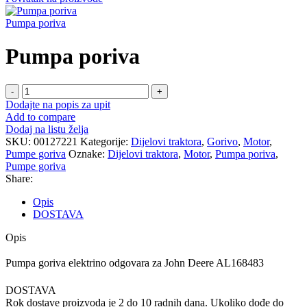
Pumpa poriva
Pumpa poriva
Pumpa
poriva
Dodajte na popis za upit
količina
Add to compare
Dodaj na listu želja
SKU:
00127221
Kategorije:
Dijelovi traktora
,
Gorivo
,
Motor
,
Pumpe goriva
Oznake:
Dijelovi traktora
,
Motor
,
Pumpa poriva
,
Pumpe goriva
Share:
Opis
DOSTAVA
Opis
Pumpa goriva elektrino odgovara za John Deere AL168483
DOSTAVA
Rok dostave proizvoda je 2 do 10 radnih dana. Ukoliko dođe do