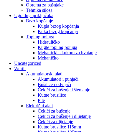
Oprema za pašnjake
Tehnika silosa
Ugradnja priključaka
Brzo kopčanje
Kugla brzog kopčanja
Kuka brzog kopčanja
Topling poluga
Hidrauličko
Kugle topling poluga
Mehanički s kukom za hvatanje
Mehaničko
Uncategorized
Wurth
Akumulatorski alati
Akumulatori i punjači
Bušilice i odvijači
Čekići za bušenje i štemanje
Kutne brusilice
Pile
Električni alati
Čekići za bušenje
Čekići za bušenje i dlijetanje
Čekići za dlijetanje
Kutne brusilice 115mm