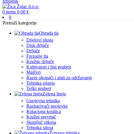
Izbornik
0
items
0,00
€
0
Pretraži kategorije
Obrada tla
Dijelovi pluga
Disk drljače
Drljače
Frezanje tla
Kružne drljače
Kultivatori i fini gruberi
Malčeri
Razni okopači i alati za održavanje
Tehnika sijanja
Teški gruberi
Zelena linija
Gnojevna tehnika
Razbacivači gnojevke
Rotaciona kosilica
Kružni prevrtač
Skupljač otkosa
Tehnika silosa
Žetvena tehnika