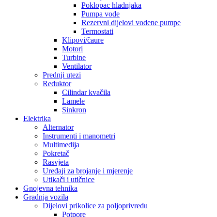
Poklopac hladnjaka
Pumpa vode
Rezervni dijelovi vodene pumpe
Termostati
Klipovi/čaure
Motori
Turbine
Ventilator
Prednji utezi
Reduktor
Cilindar kvačila
Lamele
Sinkron
Elektrika
Alternator
Instrumenti i manometri
Multimedija
Pokretač
Rasvjeta
Uređaji za brojanje i mjerenje
Utikači i utičnice
Gnojevna tehnika
Gradnja vozila
Dijelovi prikolice za poljoprivredu
Potpore