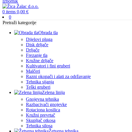
Izbornik
0
items
0,00
€
0
Pretraži kategorije
Obrada tla
Dijelovi pluga
Disk drljače
Drljače
Frezanje tla
Kružne drljače
Kultivatori i fini gruberi
Malčeri
Razni okopači i alati za održavanje
Tehnika sijanja
Teški gruberi
Zelena linija
Gnojevna tehnika
Razbacivači gnojevke
Rotaciona kosilica
Kružni prevrtač
Skupljač otkosa
Tehnika silosa
Žetvena tehnika