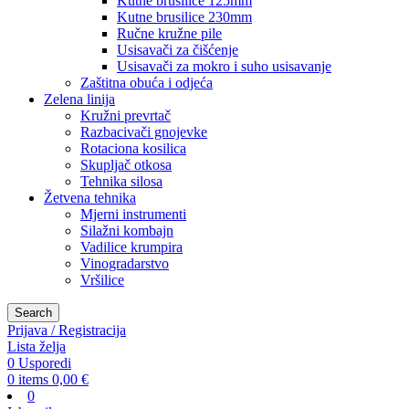
Kutne brusilice 125mm
Kutne brusilice 230mm
Ručne kružne pile
Usisavači za čišćenje
Usisavači za mokro i suho usisavanje
Zaštitna obuća i odjeća
Zelena linija
Kružni prevrtač
Razbacivači gnojevke
Rotaciona kosilica
Skupljač otkosa
Tehnika silosa
Žetvena tehnika
Mjerni instrumenti
Silažni kombajn
Vadilice krumpira
Vinogradarstvo
Vršilice
Search
Prijava / Registracija
Lista želja
0
Usporedi
0
items
0,00
€
0