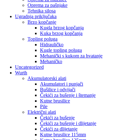
Oprema za pašnjake
Tehnika silosa
Ugradnja priključaka
Brzo kopčanje
Kugla brzog kopčanja
Kuka brzog kopčanja
Topling poluga
Hidrauličko
Kugle topling poluga
Mehanički s kukom za hvatanje
Mehaničko
Uncategorized
Wurth
Akumulatorski alati
Akumulatori i punjači
Bušilice i odvijači
Čekići za bušenje i štemanje
Kutne brusilice
Pile
Električni alati
Čekići za bušenje
Čekići za bušenje i dlijetanje
Čekići za dlijetanje
Kutne brusilice 115mm