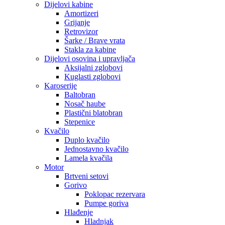
Dijelovi kabine
Amortizeri
Grijanje
Retrovizor
Šarke / Brave vrata
Stakla za kabine
Dijelovi osovina i upravljača
Aksijalni zglobovi
Kuglasti zglobovi
Karoserije
Baltobran
Nosač haube
Plastični blatobran
Stepenice
Kvačilo
Duplo kvačilo
Jednostavno kvačilo
Lamela kvačila
Motor
Brtveni setovi
Gorivo
Poklopac rezervara
Pumpe goriva
Hlađenje
Hladnjak