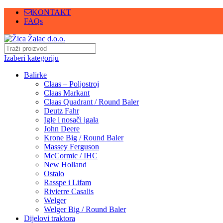
KONTAKT
FAQs
Izaberi kategoriju
Balirke
Claas – Poljostroj
Claas Markant
Claas Quadrant / Round Baler
Deutz Fahr
Igle i nosači igala
John Deere
Krone Big / Round Baler
Massey Ferguson
McCormic / IHC
New Holland
Ostalo
Rasspe i Lifam
Rivierre Casalis
Welger
Welger Big / Round Baler
Dijelovi traktora