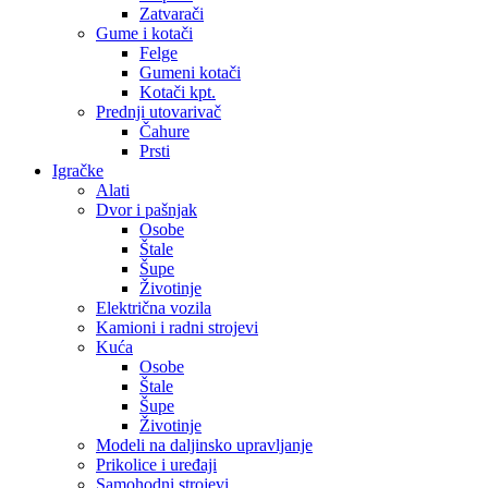
Zatvarači
Gume i kotači
Felge
Gumeni kotači
Kotači kpt.
Prednji utovarivač
Čahure
Prsti
Igračke
Alati
Dvor i pašnjak
Osobe
Štale
Šupe
Životinje
Električna vozila
Kamioni i radni strojevi
Kuća
Osobe
Štale
Šupe
Životinje
Modeli na daljinsko upravljanje
Prikolice i uređaji
Samohodni strojevi