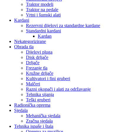
Traktor modeli
Traktor na pedale
Vrtni i šumski alati
Kardani
Rezervni dijelovi za standardne kardane
Standardni kardani
Kardan
Nekategorizirane
Obrada tla
Dijelovi pluga
Disk drljače
Drljače
Frezanje tla
Kružne drljače
Kultivatori i fini gruberi
Malčeri
Razni okopači i alati za održavanje
Tehnika sijanja
Teški gruberi
Radionička oprema
Sjedala
Mehanička sjedala
Zračna sjedala
Tehnika ispaše i štala
Oprema za muzilice