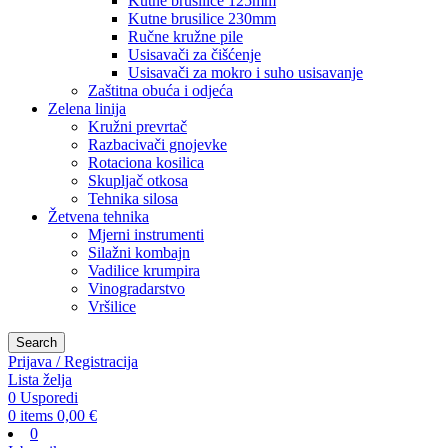
Kutne brusilice 125mm
Kutne brusilice 230mm
Ručne kružne pile
Usisavači za čišćenje
Usisavači za mokro i suho usisavanje
Zaštitna obuća i odjeća
Zelena linija
Kružni prevrtač
Razbacivači gnojevke
Rotaciona kosilica
Skupljač otkosa
Tehnika silosa
Žetvena tehnika
Mjerni instrumenti
Silažni kombajn
Vadilice krumpira
Vinogradarstvo
Vršilice
Search
Prijava / Registracija
Lista želja
0
Usporedi
0
items
0,00
€
0