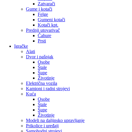
Zatvarači
Gume i kotači
Felge
Gumeni kotači
Kotači kpt.
Prednji utovarivač
Čahure
Prsti
Igračke
Alati
Dvor i pašnjak
Osobe
Štale
Šupe
Životinje
Električna vozila
Kamioni i radni strojevi
Kuća
Osobe
Štale
Šupe
Životinje
Modeli na daljinsko upravljanje
Prikolice i uređaji
Samohodni strojevi