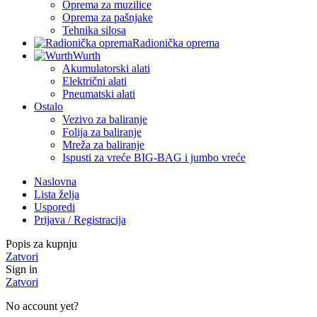
Oprema za muzilice
Oprema za pašnjake
Tehnika silosa
Radionička oprema
Wurth
Akumulatorski alati
Električni alati
Pneumatski alati
Ostalo
Vezivo za baliranje
Folija za baliranje
Mreža za baliranje
Ispusti za vreće BIG-BAG i jumbo vreće
Naslovna
Lista želja
Usporedi
Prijava / Registracija
Popis za kupnju
Zatvori
Sign in
Zatvori
No account yet?