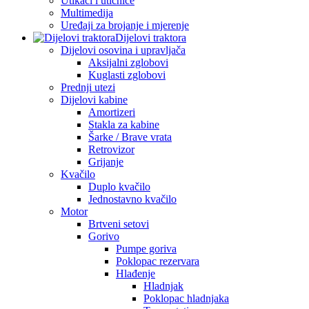
Utikači i utičnice
Multimedija
Uređaji za brojanje i mjerenje
Dijelovi traktora
Dijelovi osovina i upravljača
Aksijalni zglobovi
Kuglasti zglobovi
Prednji utezi
Dijelovi kabine
Amortizeri
Stakla za kabine
Šarke / Brave vrata
Retrovizor
Grijanje
Kvačilo
Duplo kvačilo
Jednostavno kvačilo
Motor
Brtveni setovi
Gorivo
Pumpe goriva
Poklopac rezervara
Hlađenje
Hladnjak
Poklopac hladnjaka