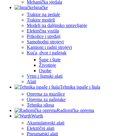
Mehanička sjedala
Igračke
Traktor na pedale
Traktor modeli
Modeli na daljinsko upravljanje
Električna vozila
Prikolice i uređaji
Samohodni strojevi
Kamioni i radni strojevi
Kuća, dvor i pašnjak
Šupe i štale
Životinje
Osobe
Vrtni i šumski alati
Alati
Tehnika ispaše i štala
Oprema za muzilice
Oprema za pašnjake
Tehnika silosa
Radionička oprema
Wurth
Akumulatorski alati
Električni alati
Pneumatski alati