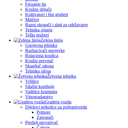
Frezanje tla
Kružne drljače
Kultivatori i fini gruberi
Malčeri
Razni okopači i alati za održavanje
Tehnika sijanja
Teški gruberi
Zelena linija
Gnojevna tehnika
Razbacivači gnojevke
Rotaciona kosilica
Kružni prevrtač
Skupljač otkosa
Tehnika silosa
Žetvena tehnika
Vršilice
Silažni kombajn
Vadilice krumpira
Vinogradarstvo
Gradnja vozila
Dijelovi prikolice za poljoprivredu
Potpore
Zatvarači
Prednji utovarivač
Čahure