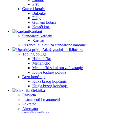
Prsti
Gume i kotači
Balonke
Felge
Gumeni kotači
Kotači kpt.
Kardani
Standardni kardani
Kardan
Rezervni dijelovi za standardne kardane
Ugradnja priključaka
Topling poluga
Hidrauličko
Mehaničko
Mehanički s kukom za hvatanje
Kugle topling poluga
Brzo kopčanje
Kuka brzog kopčanja
Kugla brzog kopčanja
Elektrika
Rasvjeta
Instrumenti i manometri
Pokretač
Alternator