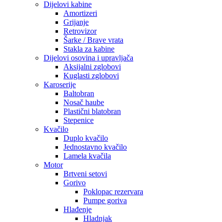
Dijelovi kabine
Amortizeri
Grijanje
Retrovizor
Šarke / Brave vrata
Stakla za kabine
Dijelovi osovina i upravljača
Aksijalni zglobovi
Kuglasti zglobovi
Karoserije
Baltobran
Nosač haube
Plastični blatobran
Stepenice
Kvačilo
Duplo kvačilo
Jednostavno kvačilo
Lamela kvačila
Motor
Brtveni setovi
Gorivo
Poklopac rezervara
Pumpe goriva
Hlađenje
Hladnjak