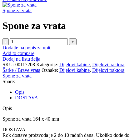
Spone za vrata
Spone za vrata
Spone
za
Dodajte na popis za upit
vrata
Add to compare
količina
Dodaj na listu želja
SKU:
00117208
Kategorije:
Dijelovi kabine
,
Dijelovi traktora
,
Šarke / Brave vrata
Oznake:
Dijelovi kabine
,
Dijelovi traktora
,
Spone za vrata
Share:
Opis
DOSTAVA
Opis
Spone za vrata 164 x 40 mm
DOSTAVA
Rok dostave proizvoda je 2 do 10 radnih dana. Ukoliko dođe do