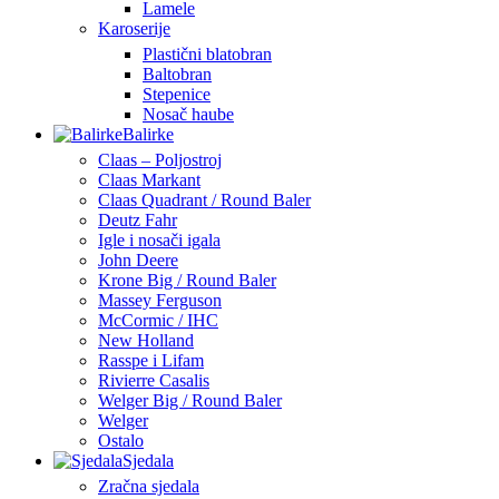
Lamele
Karoserije
Plastični blatobran
Baltobran
Stepenice
Nosač haube
Balirke
Claas – Poljostroj
Claas Markant
Claas Quadrant / Round Baler
Deutz Fahr
Igle i nosači igala
John Deere
Krone Big / Round Baler
Massey Ferguson
McCormic / IHC
New Holland
Rasspe i Lifam
Rivierre Casalis
Welger Big / Round Baler
Welger
Ostalo
Sjedala
Zračna sjedala