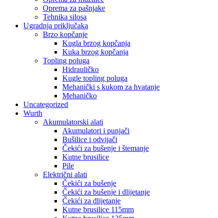
Oprema za pašnjake
Tehnika silosa
Ugradnja priključaka
Brzo kopčanje
Kugla brzog kopčanja
Kuka brzog kopčanja
Topling poluga
Hidrauličko
Kugle topling poluga
Mehanički s kukom za hvatanje
Mehaničko
Uncategorized
Wurth
Akumulatorski alati
Akumulatori i punjači
Bušilice i odvijači
Čekići za bušenje i štemanje
Kutne brusilice
Pile
Električni alati
Čekići za bušenje
Čekići za bušenje i dlijetanje
Čekići za dlijetanje
Kutne brusilice 115mm