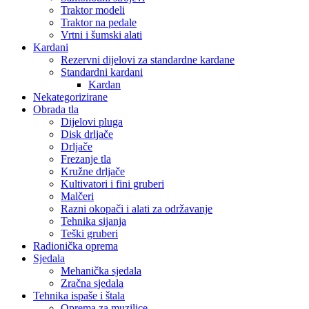
Traktor modeli
Traktor na pedale
Vrtni i šumski alati
Kardani
Rezervni dijelovi za standardne kardane
Standardni kardani
Kardan
Nekategorizirane
Obrada tla
Dijelovi pluga
Disk drljače
Drljače
Frezanje tla
Kružne drljače
Kultivatori i fini gruberi
Malčeri
Razni okopači i alati za održavanje
Tehnika sijanja
Teški gruberi
Radionička oprema
Sjedala
Mehanička sjedala
Zračna sjedala
Tehnika ispaše i štala
Oprema za muzilice