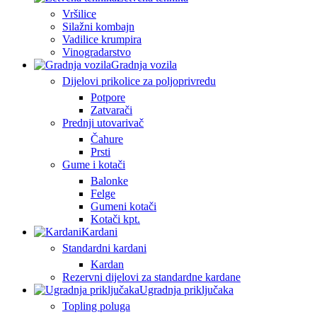
Vršilice
Silažni kombajn
Vadilice krumpira
Vinogradarstvo
Gradnja vozila
Dijelovi prikolice za poljoprivredu
Potpore
Zatvarači
Prednji utovarivač
Čahure
Prsti
Gume i kotači
Balonke
Felge
Gumeni kotači
Kotači kpt.
Kardani
Standardni kardani
Kardan
Rezervni dijelovi za standardne kardane
Ugradnja priključaka
Topling poluga