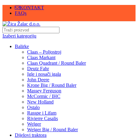
KONTAKT
FAQs
Izaberi kategoriju
Balirke
Claas – Poljostroj
Claas Markant
Claas Quadrant / Round Baler
Deutz Fahr
Igle i nosači igala
John Deere
Krone Big / Round Baler
Massey Ferguson
McCormic / IHC
New Holland
Ostalo
Rasspe i Lifam
Rivierre Casalis
Welger
Welger Big / Round Baler
Dijelovi traktora