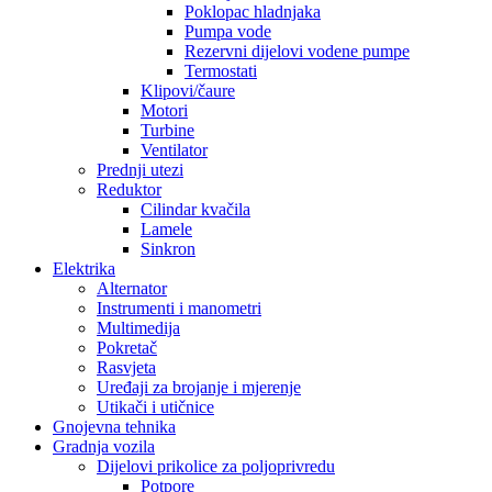
Poklopac hladnjaka
Pumpa vode
Rezervni dijelovi vodene pumpe
Termostati
Klipovi/čaure
Motori
Turbine
Ventilator
Prednji utezi
Reduktor
Cilindar kvačila
Lamele
Sinkron
Elektrika
Alternator
Instrumenti i manometri
Multimedija
Pokretač
Rasvjeta
Uređaji za brojanje i mjerenje
Utikači i utičnice
Gnojevna tehnika
Gradnja vozila
Dijelovi prikolice za poljoprivredu
Potpore