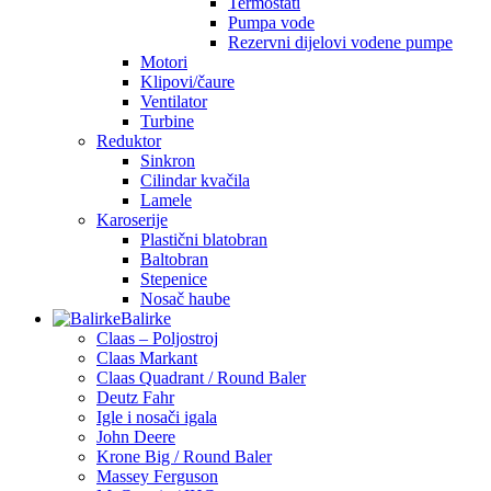
Termostati
Pumpa vode
Rezervni dijelovi vodene pumpe
Motori
Klipovi/čaure
Ventilator
Turbine
Reduktor
Sinkron
Cilindar kvačila
Lamele
Karoserije
Plastični blatobran
Baltobran
Stepenice
Nosač haube
Balirke
Claas – Poljostroj
Claas Markant
Claas Quadrant / Round Baler
Deutz Fahr
Igle i nosači igala
John Deere
Krone Big / Round Baler
Massey Ferguson