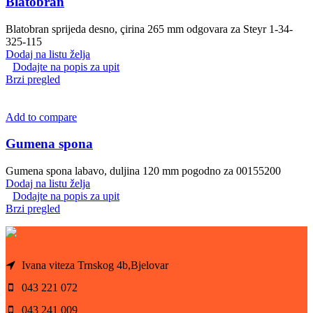
Blatobran
Blatobran sprijeda desno, çirina 265 mm odgovara za Steyr 1-34-
325-115
Dodaj na listu želja
Dodajte na popis za upit
Brzi pregled
Add to compare
Gumena spona
Gumena spona labavo, duljina 120 mm pogodno za 00155200
Dodaj na listu želja
Dodajte na popis za upit
Brzi pregled
Ivana viteza Trnskog 4b,Bjelovar
043 221 072
043 241 009