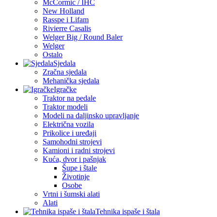
McCormic / IHC
New Holland
Rasspe i Lifam
Rivierre Casalis
Welger Big / Round Baler
Welger
Ostalo
Sjedala
Zračna sjedala
Mehanička sjedala
Igračke
Traktor na pedale
Traktor modeli
Modeli na daljinsko upravljanje
Električna vozila
Prikolice i uređaji
Samohodni strojevi
Kamioni i radni strojevi
Kuća, dvor i pašnjak
Šupe i štale
Životinje
Osobe
Vrtni i šumski alati
Alati
Tehnika ispaše i štala