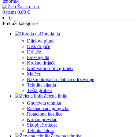
Izbornik
0
items
0,00
€
0
Pretraži kategorije
Obrada tla
Dijelovi pluga
Disk drljače
Drljače
Frezanje tla
Kružne drljače
Kultivatori i fini gruberi
Malčeri
Razni okopači i alati za održavanje
Tehnika sijanja
Teški gruberi
Zelena linija
Gnojevna tehnika
Razbacivači gnojevke
Rotaciona kosilica
Kružni prevrtač
Skupljač otkosa
Tehnika silosa
Žetvena tehnika