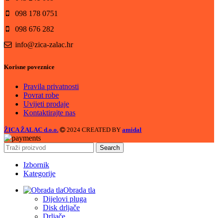
098 178 0751
098 676 282
info@zica-zalac.hr
Korisne poveznice
Pravila privatnosti
Povrat robe
Uvijeti prodaje
Kontaktirajte nas
ŽICA ŽALAC d.o.o.
2024 CREATED BY
amidal
Search
Izbornik
Kategorije
Obrada tla
Dijelovi pluga
Disk drljače
Drljače