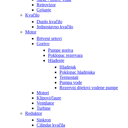
Retrovizor
Grijanje
Kvačilo
Duplo kvačilo
Jednostavno kvačilo
Motor
Brtveni setovi
Gorivo
Pumpe goriva
Poklopac rezervara
Hlađenje
Hladnjak
Poklopac hladnjaka
Termostati
Pumpa vode
Rezervni dijelovi vodene pumpe
Motori
Klipovi/čaure
Ventilator
Turbine
Reduktor
Sinkron
Cilindar kvačila