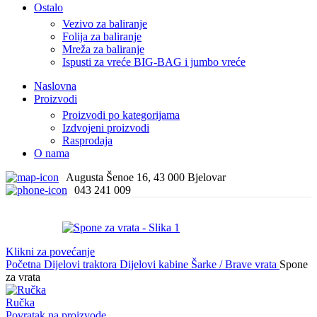
Ostalo
Vezivo za baliranje
Folija za baliranje
Mreža za baliranje
Ispusti za vreće BIG-BAG i jumbo vreće
Naslovna
Proizvodi
Proizvodi po kategorijama
Izdvojeni proizvodi
Rasprodaja
O nama
Augusta Šenoe 16, 43 000 Bjelovar
043 241 009
Klikni za povećanje
Početna
Dijelovi traktora
Dijelovi kabine
Šarke / Brave vrata
Spone
za vrata
Ručka
Povratak na proizvode