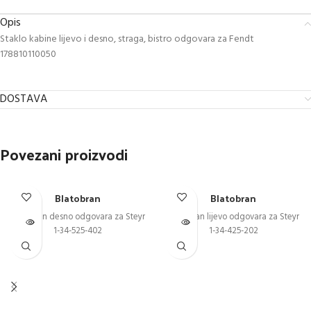
Opis
Staklo kabine lijevo i desno, straga, bistro odgovara za Fendt
178810110050
DOSTAVA
Povezani proizvodi
Blatobran
Blatobran
Blatobran desno odgovara za Steyr
Blatobran lijevo odgovara za Steyr
1-34-525-402
1-34-425-202