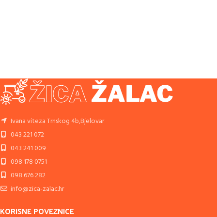
Ivana viteza Trnskog 4b,Bjelovar
043 221 072
043 241 009
098 178 0751
098 676 282
info@zica-zalac.hr
KORISNE POVEZNICE