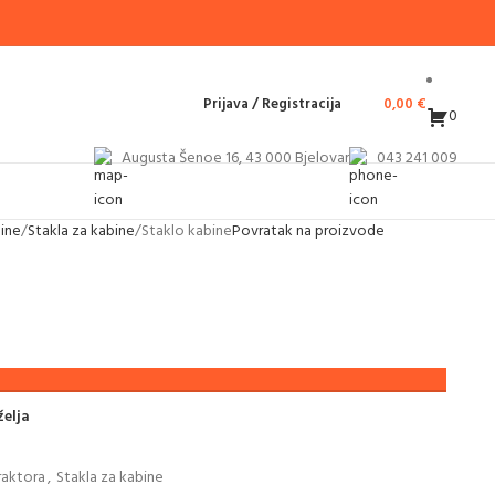
Prijava / Registracija
0,00
€
0
Augusta Šenoe 16, 43 000 Bjelovar
043 241 009
bine
Stakla za kabine
Staklo kabine
Povratak na proizvode
želja
traktora
,
Stakla za kabine