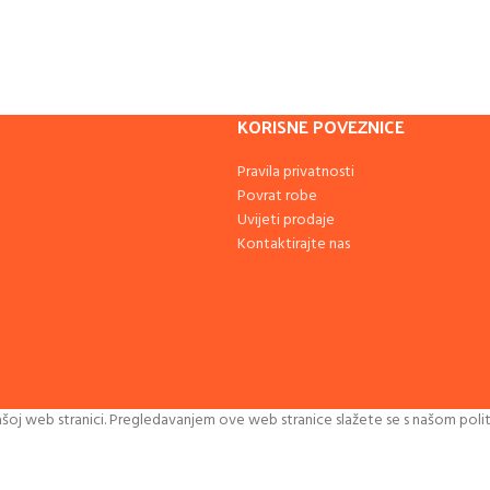
KORISNE POVEZNICE
Pravila privatnosti
Povrat robe
Uvijeti prodaje
Kontaktirajte nas
našoj web stranici. Pregledavanjem ove web stranice slažete se s našom po