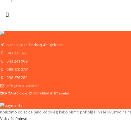
Ivana viteza Trnskog 4b,Bjelovar
043 221 072
043 241 009
098 178 0751
098 676 282
info@zica-zalac.hr
ŽICA ŽALAC d.o.o.
2024 CREATED BY
amidal
Koristimo kolačiće (eng. cookies) kako bismo poboljšali vaše iskustvo na 
Vidi više
Prihvati