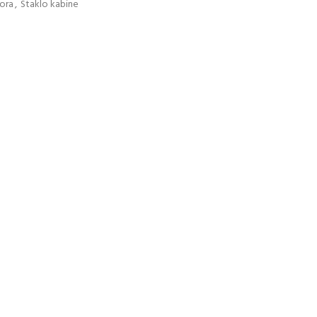
tora
,
Staklo kabine