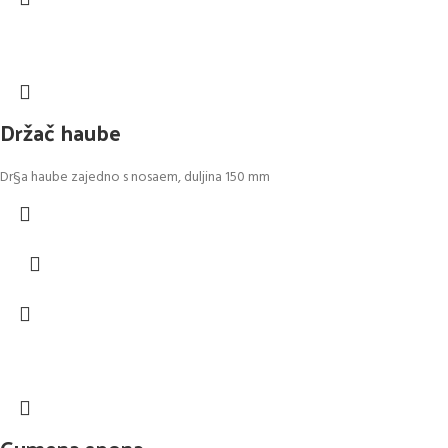
Držač haube
Dr§a haube zajedno s nosaem, duljina 150 mm