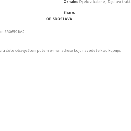
Oznake:
Dijelovi kabine
,
Dijelovi trak
Share:
OPIS
DOSTAVA
uson 3806591M2
biti ćete obavješteni putem e-mail adrese koju navedete kod kupnje.