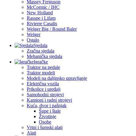
Massey Ferguson
McCormic / IHC
New Holland
Rasspe i Lifam
Rivierre Casalis
Welger Big / Round Baler
Welger
Ostalo
Sjedala
Zračna sjedala
Mehanička sjedala
Igračke
Traktor na pedale
Traktor modeli
Modeli na daljinsko upravljanje
Električna vozila
Prikolice i uređaji
Samohodni strojevi
Kamioni i radni strojevi
Kuća, dvor i pašnjak
Šupe i štale
Životinje
Osobe
Vrtni i šumski alati
Alati