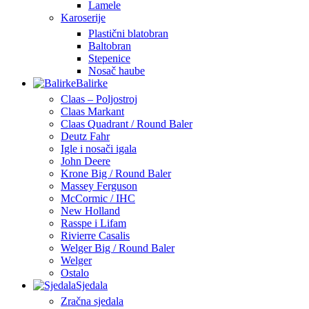
Lamele
Karoserije
Plastični blatobran
Baltobran
Stepenice
Nosač haube
Balirke
Claas – Poljostroj
Claas Markant
Claas Quadrant / Round Baler
Deutz Fahr
Igle i nosači igala
John Deere
Krone Big / Round Baler
Massey Ferguson
McCormic / IHC
New Holland
Rasspe i Lifam
Rivierre Casalis
Welger Big / Round Baler
Welger
Ostalo
Sjedala
Zračna sjedala