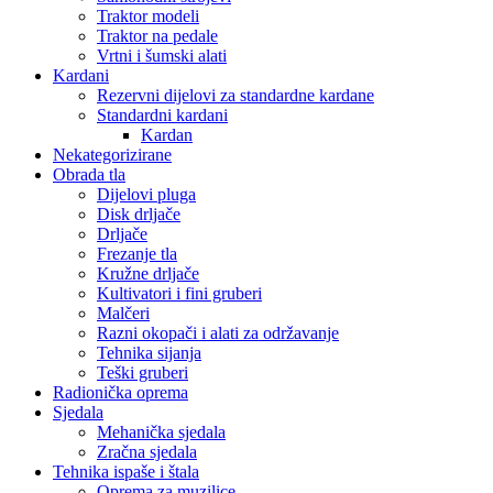
Traktor modeli
Traktor na pedale
Vrtni i šumski alati
Kardani
Rezervni dijelovi za standardne kardane
Standardni kardani
Kardan
Nekategorizirane
Obrada tla
Dijelovi pluga
Disk drljače
Drljače
Frezanje tla
Kružne drljače
Kultivatori i fini gruberi
Malčeri
Razni okopači i alati za održavanje
Tehnika sijanja
Teški gruberi
Radionička oprema
Sjedala
Mehanička sjedala
Zračna sjedala
Tehnika ispaše i štala
Oprema za muzilice