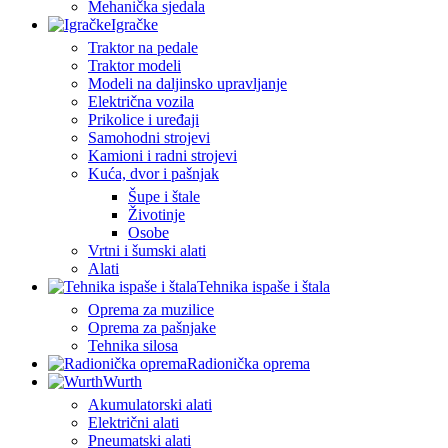
Mehanička sjedala
Igračke
Traktor na pedale
Traktor modeli
Modeli na daljinsko upravljanje
Električna vozila
Prikolice i uređaji
Samohodni strojevi
Kamioni i radni strojevi
Kuća, dvor i pašnjak
Šupe i štale
Životinje
Osobe
Vrtni i šumski alati
Alati
Tehnika ispaše i štala
Oprema za muzilice
Oprema za pašnjake
Tehnika silosa
Radionička oprema
Wurth
Akumulatorski alati
Električni alati
Pneumatski alati