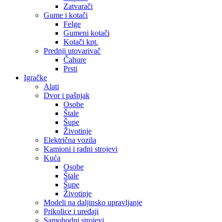
Zatvarači
Gume i kotači
Felge
Gumeni kotači
Kotači kpt.
Prednji utovarivač
Čahure
Prsti
Igračke
Alati
Dvor i pašnjak
Osobe
Štale
Šupe
Životinje
Električna vozila
Kamioni i radni strojevi
Kuća
Osobe
Štale
Šupe
Životinje
Modeli na daljinsko upravljanje
Prikolice i uređaji
Samohodni strojevi