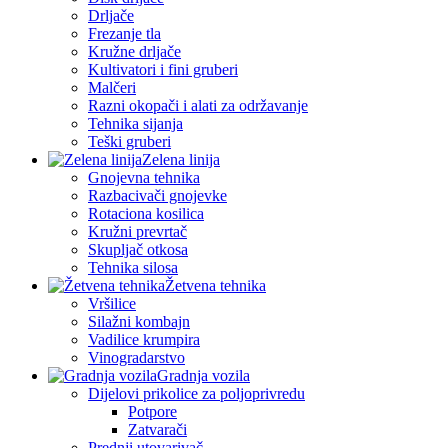
Drljače
Frezanje tla
Kružne drljače
Kultivatori i fini gruberi
Malčeri
Razni okopači i alati za održavanje
Tehnika sijanja
Teški gruberi
Zelena linija
Gnojevna tehnika
Razbacivači gnojevke
Rotaciona kosilica
Kružni prevrtač
Skupljač otkosa
Tehnika silosa
Žetvena tehnika
Vršilice
Silažni kombajn
Vadilice krumpira
Vinogradarstvo
Gradnja vozila
Dijelovi prikolice za poljoprivredu
Potpore
Zatvarači
Prednji utovarivač