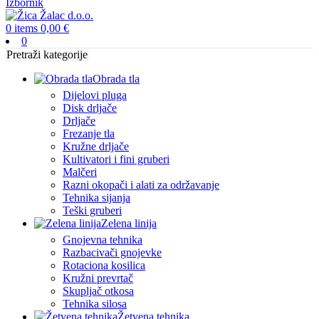
Izbornik
0
items
0,00
€
0
Pretraži kategorije
Obrada tla
Dijelovi pluga
Disk drljače
Drljače
Frezanje tla
Kružne drljače
Kultivatori i fini gruberi
Malčeri
Razni okopači i alati za održavanje
Tehnika sijanja
Teški gruberi
Zelena linija
Gnojevna tehnika
Razbacivači gnojevke
Rotaciona kosilica
Kružni prevrtač
Skupljač otkosa
Tehnika silosa
Žetvena tehnika