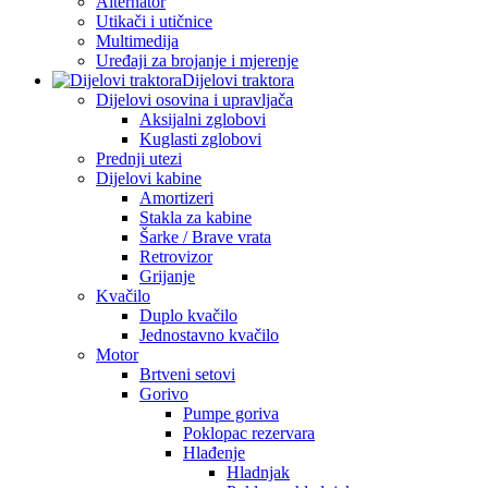
Alternator
Utikači i utičnice
Multimedija
Uređaji za brojanje i mjerenje
Dijelovi traktora
Dijelovi osovina i upravljača
Aksijalni zglobovi
Kuglasti zglobovi
Prednji utezi
Dijelovi kabine
Amortizeri
Stakla za kabine
Šarke / Brave vrata
Retrovizor
Grijanje
Kvačilo
Duplo kvačilo
Jednostavno kvačilo
Motor
Brtveni setovi
Gorivo
Pumpe goriva
Poklopac rezervara
Hlađenje
Hladnjak