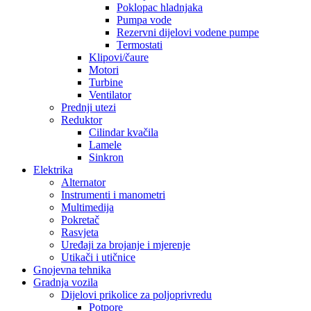
Poklopac hladnjaka
Pumpa vode
Rezervni dijelovi vodene pumpe
Termostati
Klipovi/čaure
Motori
Turbine
Ventilator
Prednji utezi
Reduktor
Cilindar kvačila
Lamele
Sinkron
Elektrika
Alternator
Instrumenti i manometri
Multimedija
Pokretač
Rasvjeta
Uređaji za brojanje i mjerenje
Utikači i utičnice
Gnojevna tehnika
Gradnja vozila
Dijelovi prikolice za poljoprivredu
Potpore