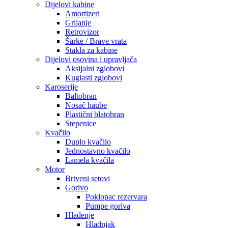
Dijelovi kabine
Amortizeri
Grijanje
Retrovizor
Šarke / Brave vrata
Stakla za kabine
Dijelovi osovina i upravljača
Aksijalni zglobovi
Kuglasti zglobovi
Karoserije
Baltobran
Nosač haube
Plastični blatobran
Stepenice
Kvačilo
Duplo kvačilo
Jednostavno kvačilo
Lamela kvačila
Motor
Brtveni setovi
Gorivo
Poklopac rezervara
Pumpe goriva
Hlađenje
Hladnjak