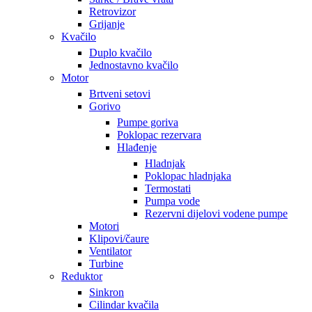
Retrovizor
Grijanje
Kvačilo
Duplo kvačilo
Jednostavno kvačilo
Motor
Brtveni setovi
Gorivo
Pumpe goriva
Poklopac rezervara
Hlađenje
Hladnjak
Poklopac hladnjaka
Termostati
Pumpa vode
Rezervni dijelovi vodene pumpe
Motori
Klipovi/čaure
Ventilator
Turbine
Reduktor
Sinkron
Cilindar kvačila