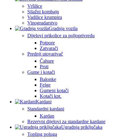
Vršilice
Silažni kombajn
Vadilice krumpira
Vinogradarstvo
Gradnja vozila
Dijelovi prikolice za poljoprivredu
Potpore
Zatvarači
Prednji utovarivač
Čahure
Prsti
Gume i kotači
Balonke
Felge
Gumeni kotači
Kotači kpt.
Kardani
Standardni kardani
Kardan
Rezervni dijelovi za standardne kardane
Ugradnja priključaka
Topling poluga