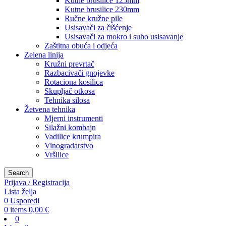
Kutne brusilice 125mm
Kutne brusilice 230mm
Ručne kružne pile
Usisavači za čišćenje
Usisavači za mokro i suho usisavanje
Zaštitna obuća i odjeća
Zelena linija
Kružni prevrtač
Razbacivači gnojevke
Rotaciona kosilica
Skupljač otkosa
Tehnika silosa
Žetvena tehnika
Mjerni instrumenti
Silažni kombajn
Vadilice krumpira
Vinogradarstvo
Vršilice
Search
Prijava / Registracija
Lista želja
0
Usporedi
0
items
0,00
€
0