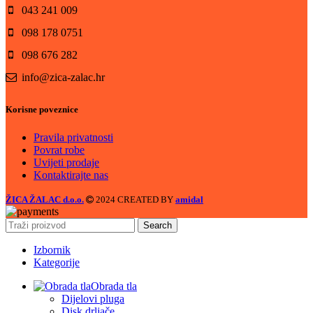
043 241 009
098 178 0751
098 676 282
info@zica-zalac.hr
Korisne poveznice
Pravila privatnosti
Povrat robe
Uvijeti prodaje
Kontaktirajte nas
ŽICA ŽALAC d.o.o.
2024 CREATED BY
amidal
Search
Izbornik
Kategorije
Obrada tla
Dijelovi pluga
Disk drljače