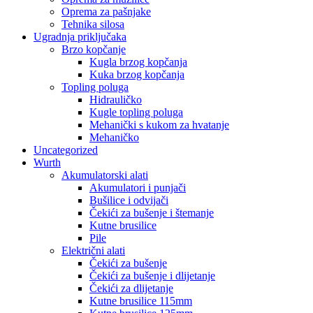
Oprema za pašnjake
Tehnika silosa
Ugradnja priključaka
Brzo kopčanje
Kugla brzog kopčanja
Kuka brzog kopčanja
Topling poluga
Hidrauličko
Kugle topling poluga
Mehanički s kukom za hvatanje
Mehaničko
Uncategorized
Wurth
Akumulatorski alati
Akumulatori i punjači
Bušilice i odvijači
Čekići za bušenje i štemanje
Kutne brusilice
Pile
Električni alati
Čekići za bušenje
Čekići za bušenje i dlijetanje
Čekići za dlijetanje
Kutne brusilice 115mm