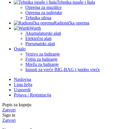
Tehnika ispaše i štala
Oprema za muzilice
Oprema za pašnjake
Tehnika silosa
Radionička oprema
Wurth
Akumulatorski alati
Električni alati
Pneumatski alati
Ostalo
Vezivo za baliranje
Folija za baliranje
Mreža za baliranje
Ispusti za vreće BIG-BAG i jumbo vreće
Naslovna
Lista želja
Usporedi
Prijava / Registracija
Popis za kupnju
Zatvori
Sign in
Zatvori