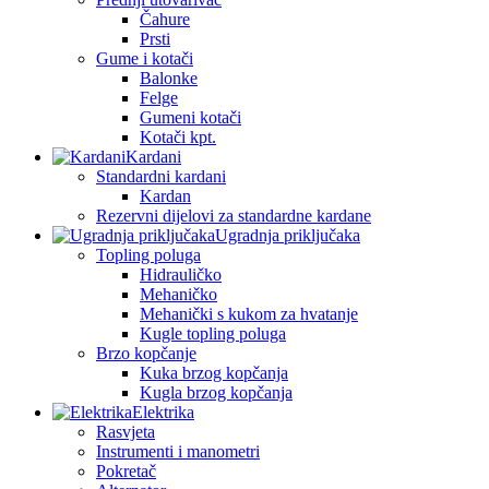
Čahure
Prsti
Gume i kotači
Balonke
Felge
Gumeni kotači
Kotači kpt.
Kardani
Standardni kardani
Kardan
Rezervni dijelovi za standardne kardane
Ugradnja priključaka
Topling poluga
Hidrauličko
Mehaničko
Mehanički s kukom za hvatanje
Kugle topling poluga
Brzo kopčanje
Kuka brzog kopčanja
Kugla brzog kopčanja
Elektrika
Rasvjeta
Instrumenti i manometri
Pokretač