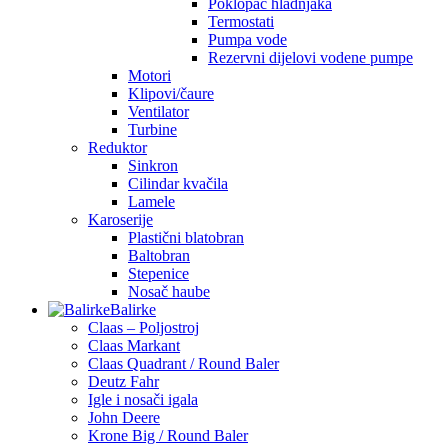
Poklopac hladnjaka
Termostati
Pumpa vode
Rezervni dijelovi vodene pumpe
Motori
Klipovi/čaure
Ventilator
Turbine
Reduktor
Sinkron
Cilindar kvačila
Lamele
Karoserije
Plastični blatobran
Baltobran
Stepenice
Nosač haube
Balirke
Claas – Poljostroj
Claas Markant
Claas Quadrant / Round Baler
Deutz Fahr
Igle i nosači igala
John Deere
Krone Big / Round Baler