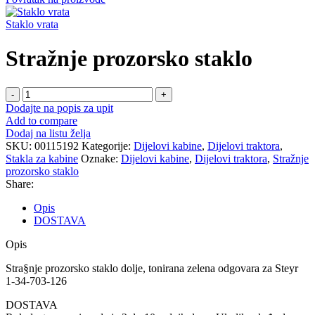
Staklo vrata
Stražnje prozorsko staklo
Stražnje
prozorsko
Dodajte na popis za upit
staklo
Add to compare
količina
Dodaj na listu želja
SKU:
00115192
Kategorije:
Dijelovi kabine
,
Dijelovi traktora
,
Stakla za kabine
Oznake:
Dijelovi kabine
,
Dijelovi traktora
,
Stražnje
prozorsko staklo
Share:
Opis
DOSTAVA
Opis
Stra§nje prozorsko staklo dolje, tonirana zelena odgovara za Steyr
1-34-703-126
DOSTAVA