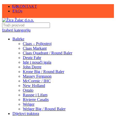
KONTAKT
FAQs
Izaberi kategoriju
Balirke
Claas – Poljostroj
Claas Markant
Claas Quadrant / Round Baler
Deutz Fahr
Igle i nosači igala
John Deere
Krone Big / Round Baler
Massey Ferguson
McCormic / IHC
New Holland
Ostalo
Rasspe i Lifam
Rivierre Casalis
Welger
Welger Big / Round Baler
Dijelovi traktora