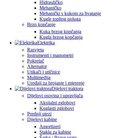
Hidrauličko
Mehaničko
Mehanički s kukom za hvatanje
Kugle topling poluga
Brzo kopčanje
Kuka brzog kopčanja
Kugla brzog kopčanja
Elektrika
Rasvjeta
Instrumenti i manometri
Pokretač
Alternator
Utikači i utičnice
Multimedija
Uređaji za brojanje i mjerenje
Dijelovi traktora
Dijelovi osovina i upravljača
Aksijalni zglobovi
Kuglasti zglobovi
Prednji utezi
Dijelovi kabine
Amortizeri
Stakla za kabine
Šarke / Brave vrata