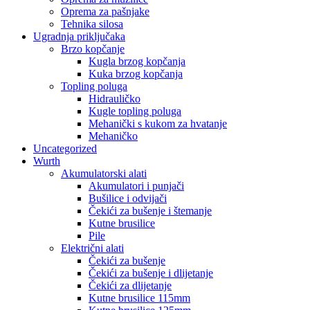
Oprema za pašnjake
Tehnika silosa
Ugradnja priključaka
Brzo kopčanje
Kugla brzog kopčanja
Kuka brzog kopčanja
Topling poluga
Hidrauličko
Kugle topling poluga
Mehanički s kukom za hvatanje
Mehaničko
Uncategorized
Wurth
Akumulatorski alati
Akumulatori i punjači
Bušilice i odvijači
Čekići za bušenje i štemanje
Kutne brusilice
Pile
Električni alati
Čekići za bušenje
Čekići za bušenje i dlijetanje
Čekići za dlijetanje
Kutne brusilice 115mm