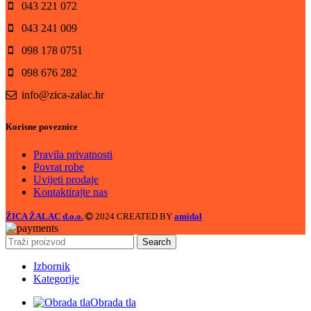
043 221 072
043 241 009
098 178 0751
098 676 282
info@zica-zalac.hr
Korisne poveznice
Pravila privatnosti
Povrat robe
Uvijeti prodaje
Kontaktirajte nas
ŽICA ŽALAC d.o.o.
2024 CREATED BY
amidal
Search
Izbornik
Kategorije
Obrada tla