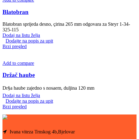
Blatobran
Blatobran sprijeda desno, çirina 265 mm odgovara za Steyr 1-34-
325-115
Dodaj na listu želja
Dodajte na popis za upit
Brzi pregled
Add to compare
Držač haube
Dr§a haube zajedno s nosaem, duljina 120 mm
Dodaj na listu želja
Dodajte na popis za upit
Brzi pregled
Ivana viteza Trnskog 4b,Bjelovar