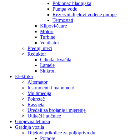
Poklopac hladnjaka
Pumpa vode
Rezervni dijelovi vodene pumpe
Termostati
Klipovi/čaure
Motori
Turbine
Ventilator
Prednji utezi
Reduktor
Cilindar kvačila
Lamele
Sinkron
Elektrika
Alternator
Instrumenti i manometri
Multimedija
Pokretač
Rasvjeta
Uređaji za brojanje i mjerenje
Utikači i utičnice
Gnojevna tehnika
Gradnja vozila
Dijelovi prikolice za poljoprivredu
Potpore