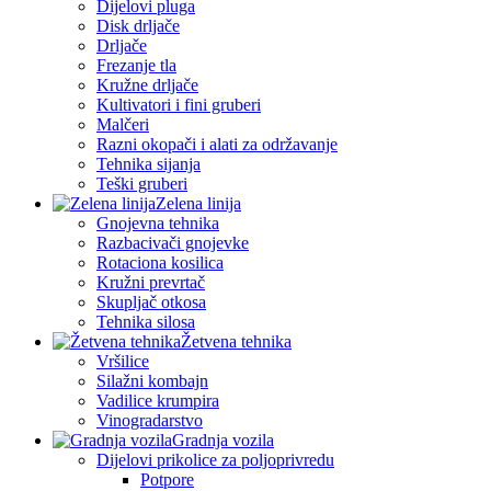
Dijelovi pluga
Disk drljače
Drljače
Frezanje tla
Kružne drljače
Kultivatori i fini gruberi
Malčeri
Razni okopači i alati za održavanje
Tehnika sijanja
Teški gruberi
Zelena linija
Gnojevna tehnika
Razbacivači gnojevke
Rotaciona kosilica
Kružni prevrtač
Skupljač otkosa
Tehnika silosa
Žetvena tehnika
Vršilice
Silažni kombajn
Vadilice krumpira
Vinogradarstvo
Gradnja vozila
Dijelovi prikolice za poljoprivredu
Potpore