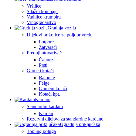
Vršilice
Silažni kombajn
Vadilice krumpira
Vinogradarstvo
Gradnja vozila
Dijelovi prikolice za poljoprivredu
Potpore
Zatvarači
Prednji utovarivač
Čahure
Prsti
Gume i kotači
Balonke
Felge
Gumeni kotači
Kotači kpt.
Kardani
Standardni kardani
Kardan
Rezervni dijelovi za standardne kardane
Ugradnja priključaka
Topling poluga