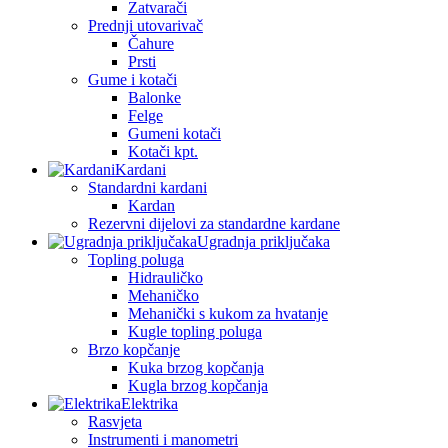
Zatvarači
Prednji utovarivač
Čahure
Prsti
Gume i kotači
Balonke
Felge
Gumeni kotači
Kotači kpt.
Kardani
Standardni kardani
Kardan
Rezervni dijelovi za standardne kardane
Ugradnja priključaka
Topling poluga
Hidrauličko
Mehaničko
Mehanički s kukom za hvatanje
Kugle topling poluga
Brzo kopčanje
Kuka brzog kopčanja
Kugla brzog kopčanja
Elektrika
Rasvjeta
Instrumenti i manometri