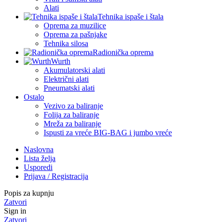
Alati
Tehnika ispaše i štala
Oprema za muzilice
Oprema za pašnjake
Tehnika silosa
Radionička oprema
Wurth
Akumulatorski alati
Električni alati
Pneumatski alati
Ostalo
Vezivo za baliranje
Folija za baliranje
Mreža za baliranje
Ispusti za vreće BIG-BAG i jumbo vreće
Naslovna
Lista želja
Usporedi
Prijava / Registracija
Popis za kupnju
Zatvori
Sign in
Zatvori