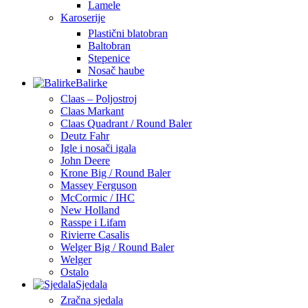
Lamele
Karoserije
Plastični blatobran
Baltobran
Stepenice
Nosač haube
Balirke
Claas – Poljostroj
Claas Markant
Claas Quadrant / Round Baler
Deutz Fahr
Igle i nosači igala
John Deere
Krone Big / Round Baler
Massey Ferguson
McCormic / IHC
New Holland
Rasspe i Lifam
Rivierre Casalis
Welger Big / Round Baler
Welger
Ostalo
Sjedala
Zračna sjedala