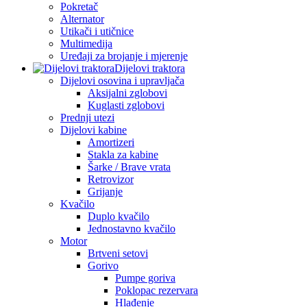
Pokretač
Alternator
Utikači i utičnice
Multimedija
Uređaji za brojanje i mjerenje
Dijelovi traktora
Dijelovi osovina i upravljača
Aksijalni zglobovi
Kuglasti zglobovi
Prednji utezi
Dijelovi kabine
Amortizeri
Stakla za kabine
Šarke / Brave vrata
Retrovizor
Grijanje
Kvačilo
Duplo kvačilo
Jednostavno kvačilo
Motor
Brtveni setovi
Gorivo
Pumpe goriva
Poklopac rezervara
Hlađenje