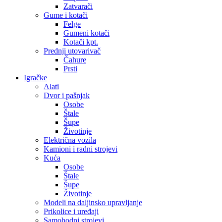
Zatvarači
Gume i kotači
Felge
Gumeni kotači
Kotači kpt.
Prednji utovarivač
Čahure
Prsti
Igračke
Alati
Dvor i pašnjak
Osobe
Štale
Šupe
Životinje
Električna vozila
Kamioni i radni strojevi
Kuća
Osobe
Štale
Šupe
Životinje
Modeli na daljinsko upravljanje
Prikolice i uređaji
Samohodni strojevi