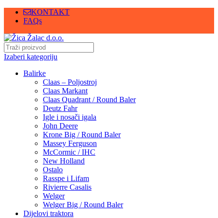
KONTAKT
FAQs
Izaberi kategoriju
Balirke
Claas – Poljostroj
Claas Markant
Claas Quadrant / Round Baler
Deutz Fahr
Igle i nosači igala
John Deere
Krone Big / Round Baler
Massey Ferguson
McCormic / IHC
New Holland
Ostalo
Rasspe i Lifam
Rivierre Casalis
Welger
Welger Big / Round Baler
Dijelovi traktora