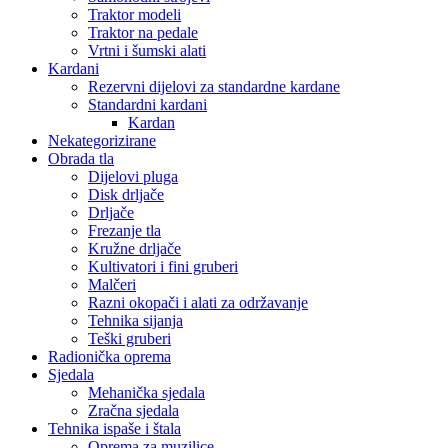
Traktor modeli
Traktor na pedale
Vrtni i šumski alati
Kardani
Rezervni dijelovi za standardne kardane
Standardni kardani
Kardan
Nekategorizirane
Obrada tla
Dijelovi pluga
Disk drljače
Drljače
Frezanje tla
Kružne drljače
Kultivatori i fini gruberi
Malčeri
Razni okopači i alati za održavanje
Tehnika sijanja
Teški gruberi
Radionička oprema
Sjedala
Mehanička sjedala
Zračna sjedala
Tehnika ispaše i štala
Oprema za muzilice