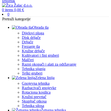
Izbornik
0
items
0,00
€
0
Pretraži kategorije
Obrada tla
Dijelovi pluga
Disk drljače
Drljače
Frezanje tla
Kružne drljače
Kultivatori i fini gruberi
Malčeri
Razni okopači i alati za održavanje
Tehnika sijanja
Teški gruberi
Zelena linija
Gnojevna tehnika
Razbacivači gnojevke
Rotaciona kosilica
Kružni prevrtač
Skupljač otkosa
Tehnika silosa
Žetvena tehnika