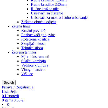
Kutne brusilice 125mm
Kutne brusilice 230mm
Ručne kružne pile
Usisavači za čišćenje
Usisavači za mokro i suho usisavanje
Zaštitna obuća i odjeća
Zelena linija
Kružni prevrtač
Razbacivači gnojevke
Rotaciona kosilica
Skupljač otkosa
Tehnika silosa
Žetvena tehnika
Mjerni instrumenti
Silažni kombajn
Vadilice krumpira
Vinogradarstvo
Vršilice
Search
Prijava / Registracija
Lista želja
0
Usporedi
0
items
0,00
€
0