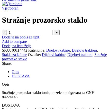
Vjetrobran
Stražnje prozorsko staklo
Stražnje
prozorsko
Dodajte na popis za upit
staklo
Add to compare
količina
Dodaj na listu želja
SKU:
00114442
Kategorije:
Dijelovi kabine
,
Dijelovi traktora
,
Stakla za kabine
Oznake:
Dijelovi kabine
,
Dijelovi traktora
,
Stražnje
prozorsko staklo
Share:
Opis
DOSTAVA
Opis
Stra§nje prozorsko staklo tonirano zeleno odgovara za CNH
84224148
DOSTAVA