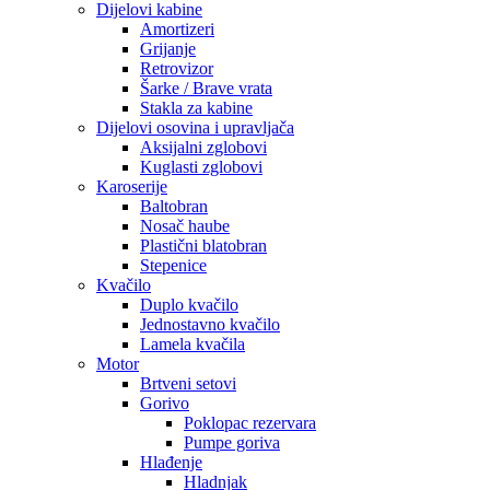
Dijelovi kabine
Amortizeri
Grijanje
Retrovizor
Šarke / Brave vrata
Stakla za kabine
Dijelovi osovina i upravljača
Aksijalni zglobovi
Kuglasti zglobovi
Karoserije
Baltobran
Nosač haube
Plastični blatobran
Stepenice
Kvačilo
Duplo kvačilo
Jednostavno kvačilo
Lamela kvačila
Motor
Brtveni setovi
Gorivo
Poklopac rezervara
Pumpe goriva
Hlađenje
Hladnjak