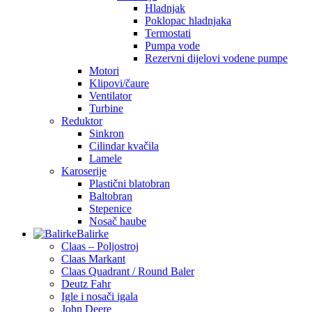
Hladnjak
Poklopac hladnjaka
Termostati
Pumpa vode
Rezervni dijelovi vodene pumpe
Motori
Klipovi/čaure
Ventilator
Turbine
Reduktor
Sinkron
Cilindar kvačila
Lamele
Karoserije
Plastični blatobran
Baltobran
Stepenice
Nosač haube
Balirke
Claas – Poljostroj
Claas Markant
Claas Quadrant / Round Baler
Deutz Fahr
Igle i nosači igala
John Deere