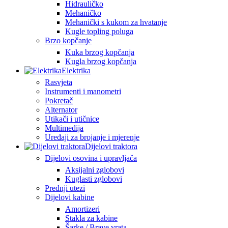
Hidrauličko
Mehaničko
Mehanički s kukom za hvatanje
Kugle topling poluga
Brzo kopčanje
Kuka brzog kopčanja
Kugla brzog kopčanja
Elektrika
Rasvjeta
Instrumenti i manometri
Pokretač
Alternator
Utikači i utičnice
Multimedija
Uređaji za brojanje i mjerenje
Dijelovi traktora
Dijelovi osovina i upravljača
Aksijalni zglobovi
Kuglasti zglobovi
Prednji utezi
Dijelovi kabine
Amortizeri
Stakla za kabine
Šarke / Brave vrata