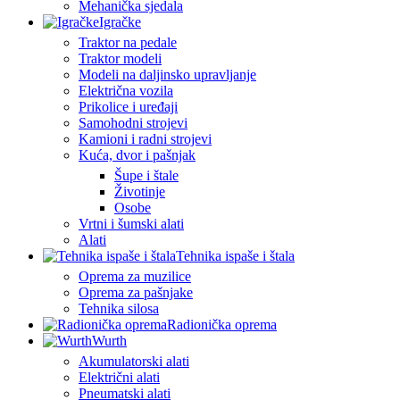
Mehanička sjedala
Igračke
Traktor na pedale
Traktor modeli
Modeli na daljinsko upravljanje
Električna vozila
Prikolice i uređaji
Samohodni strojevi
Kamioni i radni strojevi
Kuća, dvor i pašnjak
Šupe i štale
Životinje
Osobe
Vrtni i šumski alati
Alati
Tehnika ispaše i štala
Oprema za muzilice
Oprema za pašnjake
Tehnika silosa
Radionička oprema
Wurth
Akumulatorski alati
Električni alati
Pneumatski alati