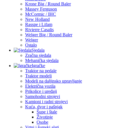
Krone Big / Round Baler
Massey Ferguson
McCormic / IHC
New Holland
Rasspe i Lifam
Rivierre Casalis
Welger Big / Round Baler
Welger
Ostalo
Sjedala
Zračna sjedala
Mehanička sjedala
Igračke
Traktor na pedale
Traktor modeli
Modeli na daljinsko upravljanje
Električna vozila
Prikolice i uređaji
Samohodni strojevi
Kamioni i radni strojevi
Kuća, dvor i pašnjak
Šupe i štale
Životinje
Osobe
Vrtni i šumski alati