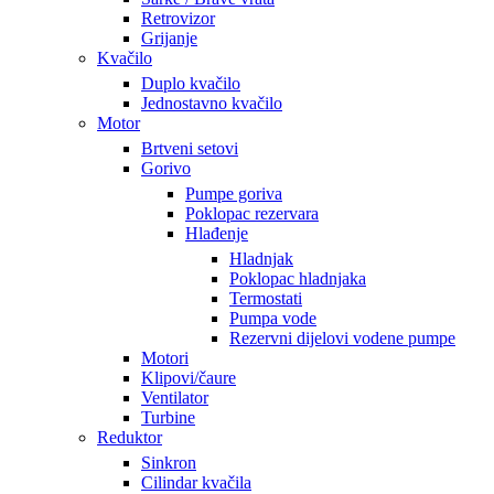
Retrovizor
Grijanje
Kvačilo
Duplo kvačilo
Jednostavno kvačilo
Motor
Brtveni setovi
Gorivo
Pumpe goriva
Poklopac rezervara
Hlađenje
Hladnjak
Poklopac hladnjaka
Termostati
Pumpa vode
Rezervni dijelovi vodene pumpe
Motori
Klipovi/čaure
Ventilator
Turbine
Reduktor
Sinkron
Cilindar kvačila