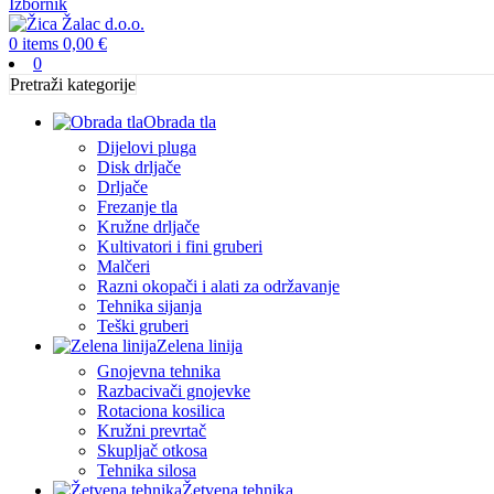
Izbornik
0
items
0,00
€
0
Pretraži kategorije
Obrada tla
Dijelovi pluga
Disk drljače
Drljače
Frezanje tla
Kružne drljače
Kultivatori i fini gruberi
Malčeri
Razni okopači i alati za održavanje
Tehnika sijanja
Teški gruberi
Zelena linija
Gnojevna tehnika
Razbacivači gnojevke
Rotaciona kosilica
Kružni prevrtač
Skupljač otkosa
Tehnika silosa
Žetvena tehnika