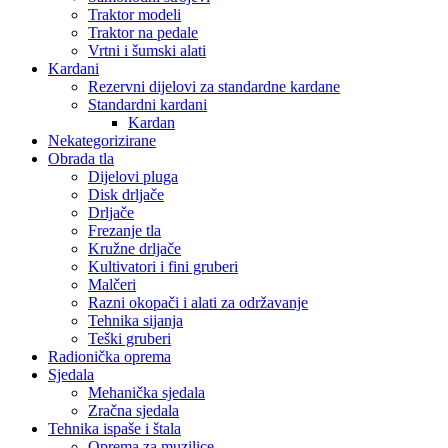
Traktor modeli
Traktor na pedale
Vrtni i šumski alati
Kardani
Rezervni dijelovi za standardne kardane
Standardni kardani
Kardan
Nekategorizirane
Obrada tla
Dijelovi pluga
Disk drljače
Drljače
Frezanje tla
Kružne drljače
Kultivatori i fini gruberi
Malčeri
Razni okopači i alati za održavanje
Tehnika sijanja
Teški gruberi
Radionička oprema
Sjedala
Mehanička sjedala
Zračna sjedala
Tehnika ispaše i štala
Oprema za muzilice