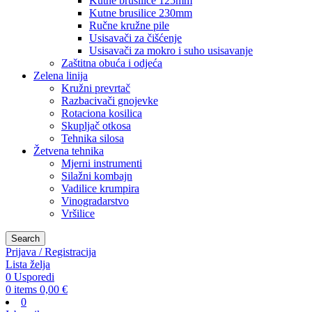
Kutne brusilice 125mm
Kutne brusilice 230mm
Ručne kružne pile
Usisavači za čišćenje
Usisavači za mokro i suho usisavanje
Zaštitna obuća i odjeća
Zelena linija
Kružni prevrtač
Razbacivači gnojevke
Rotaciona kosilica
Skupljač otkosa
Tehnika silosa
Žetvena tehnika
Mjerni instrumenti
Silažni kombajn
Vadilice krumpira
Vinogradarstvo
Vršilice
Search
Prijava / Registracija
Lista želja
0
Usporedi
0
items
0,00
€
0