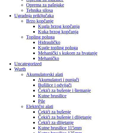
Oprema za pašnjake
Tehnika silosa
Ugradnja priključaka
Brzo kopčanje
Kugla brzog kopčanja
Kuka brzog kopčanja
Topling poluga
Hidrauličko
Kugle topling poluga
Mehanički s kukom za hvatanje
Mehaničko
Uncategorized
Wurth
Akumulatorski alati
Akumulatori i punjači
Bušilice i odvijači
Čekići za bušenje i štemanje
Kutne brusilice
Pile
Električni alati
Čekići za bušenje
Čekići za bušenje i dlijetanje
Čekići za dlijetanje
Kutne brusilice 115mm