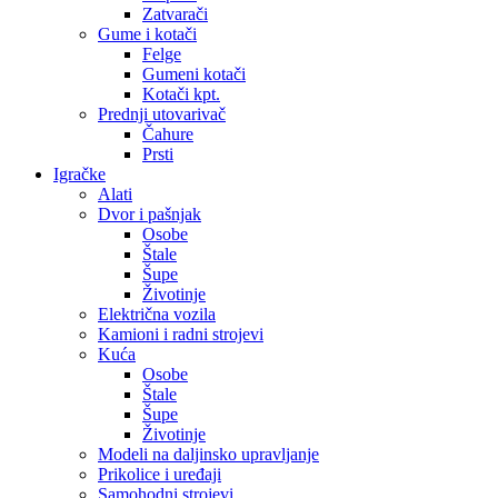
Zatvarači
Gume i kotači
Felge
Gumeni kotači
Kotači kpt.
Prednji utovarivač
Čahure
Prsti
Igračke
Alati
Dvor i pašnjak
Osobe
Štale
Šupe
Životinje
Električna vozila
Kamioni i radni strojevi
Kuća
Osobe
Štale
Šupe
Životinje
Modeli na daljinsko upravljanje
Prikolice i uređaji
Samohodni strojevi