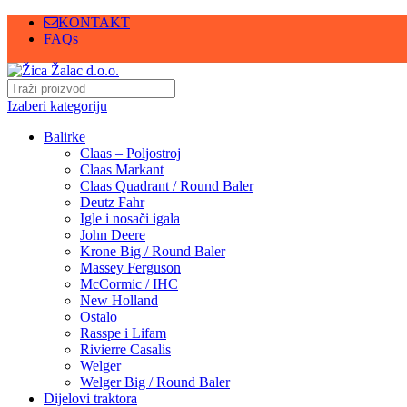
KONTAKT
FAQs
Izaberi kategoriju
Balirke
Claas – Poljostroj
Claas Markant
Claas Quadrant / Round Baler
Deutz Fahr
Igle i nosači igala
John Deere
Krone Big / Round Baler
Massey Ferguson
McCormic / IHC
New Holland
Ostalo
Rasspe i Lifam
Rivierre Casalis
Welger
Welger Big / Round Baler
Dijelovi traktora