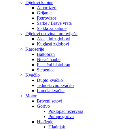
Dijelovi kabine
Amortizeri
Grijanje
Retrovizor
Šarke / Brave vrata
Stakla za kabine
Dijelovi osovina i upravljača
Aksijalni zglobovi
Kuglasti zglobovi
Karoserije
Baltobran
Nosač haube
Plastični blatobran
Stepenice
Kvačilo
Duplo kvačilo
Jednostavno kvačilo
Lamela kvačila
Motor
Brtveni setovi
Gorivo
Poklopac rezervara
Pumpe goriva
Hlađenje
Hladnjak