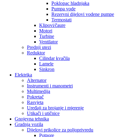
Poklopac hladnjaka
Pumpa vode
Rezervni dijelovi vodene pumpe
Termostati
Klipovi/čaure
Motori
Turbine
Ventilator
Prednji utezi
Reduktor
Cilindar kvačila
Lamele
Sinkron
Elektrika
Alternator
Instrumenti i manometri
Multimedija
Pokretač
Rasvjeta
Uređaji za brojanje i mjerenje
Utikači i utičnice
Gnojevna tehnika
Gradnja vozila
Dijelovi prikolice za poljoprivredu
Potpore