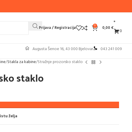
0
Prijava / Registracija
0,00
€
0
Augusta Šenoe 16, 43 000 Bjelovar
043 241 009
bine
Stakla za kabine
Stražnje prozorsko staklo
sko staklo
istu želja