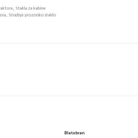
traktora
,
Stakla za kabine
tora
,
Stražnje prozorsko staklo
Blatobran