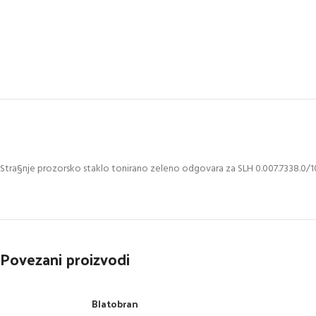
Stra§nje prozorsko staklo tonirano zeleno odgovara za SLH 0.007.7338.0/1
Povezani proizvodi
Blatobran