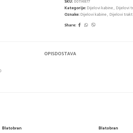
SKU:
00114877
Kategorije:
Dijelovi kabine
,
Dijelovi 
Oznake:
Dijelovi kabine
,
Dijelovi trak
Share:
OPIS
DOSTAVA
0
Blatobran
Blatobran