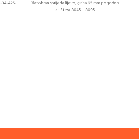
1-34-425-
Blatobran sprijeda lijevo, çirina 95 mm pogodno
za Steyr 8045 – 8095