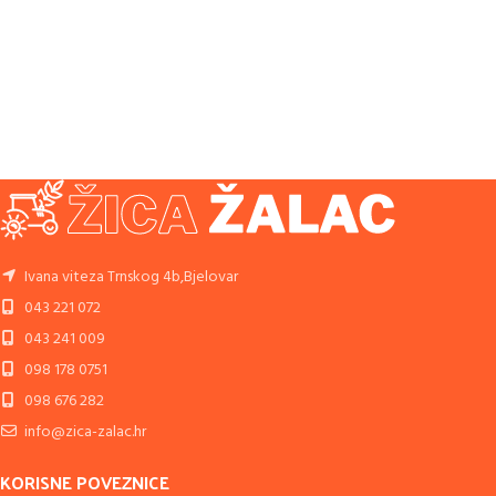
Ivana viteza Trnskog 4b,Bjelovar
043 221 072
043 241 009
098 178 0751
098 676 282
info@zica-zalac.hr
KORISNE POVEZNICE