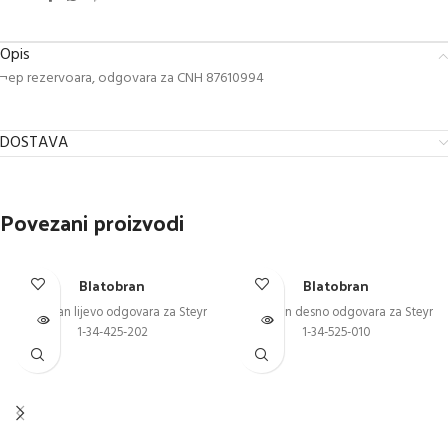
Opis
¬ep rezervoara, odgovara za CNH 87610994
DOSTAVA
Povezani proizvodi
Blatobran
Blatobran
Blatobran lijevo odgovara za Steyr
Blatobran desno odgovara za Steyr
1-34-425-202
1-34-525-010