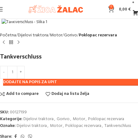
0
0,00
€
Klikni za povećanje
Početna
Dijelovi traktora
Motor
Gorivo
Poklopac rezervara
Tankverschluss
DODAJTE NA POPIS ZA UPIT
Add to compare
Dodaj na listu želja
SKU:
00127199
Kategorije:
Dijelovi traktora
,
Gorivo
,
Motor
,
Poklopac rezervara
Oznake:
Dijelovi traktora
,
Motor
,
Poklopac rezervara
,
Tankverschluss
Share: