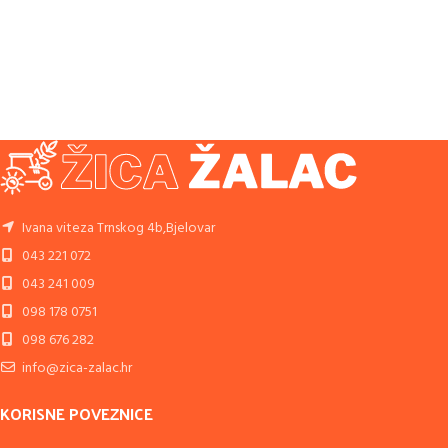
Ivana viteza Trnskog 4b,Bjelovar
043 221 072
043 241 009
098 178 0751
098 676 282
info@zica-zalac.hr
KORISNE POVEZNICE