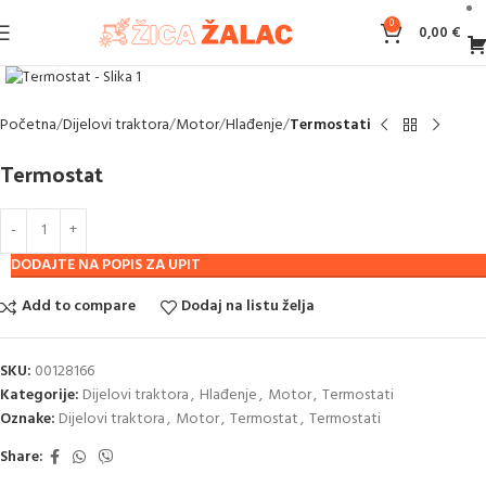
0
0,00
€
Klikni za povećanje
Početna
Dijelovi traktora
Motor
Hlađenje
Termostati
Termostat
DODAJTE NA POPIS ZA UPIT
Add to compare
Dodaj na listu želja
SKU:
00128166
Kategorije:
Dijelovi traktora
,
Hlađenje
,
Motor
,
Termostati
Oznake:
Dijelovi traktora
,
Motor
,
Termostat
,
Termostati
Share: