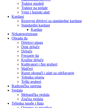
Traktor modeli
Traktor na pedale
Vrtni i šumski alati
Kardani
Rezervni dijelovi za standardne kardane
Standardni kardani
Kardan
Nekategorizirane
Obrada tla
Dijelovi pluga
Disk drljače
Drljače
Frezanje tla
Kružne drljače
Kultivatori i fini gruberi
Malčeri
Razni okopači i alati za održavanje
Tehnika sijanja
Teški gruberi
Radionička oprema
Sjedala
Mehanička sjedala
Zračna sjedala
Tehnika ispaše i štala
Oprema za muzilice