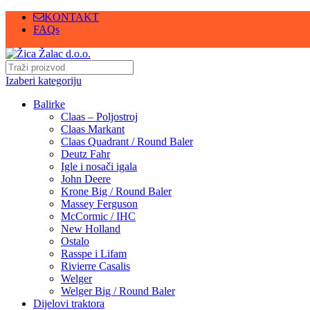
KONTAKT
FAQs
Izaberi kategoriju
Balirke
Claas – Poljostroj
Claas Markant
Claas Quadrant / Round Baler
Deutz Fahr
Igle i nosači igala
John Deere
Krone Big / Round Baler
Massey Ferguson
McCormic / IHC
New Holland
Ostalo
Rasspe i Lifam
Rivierre Casalis
Welger
Welger Big / Round Baler
Dijelovi traktora