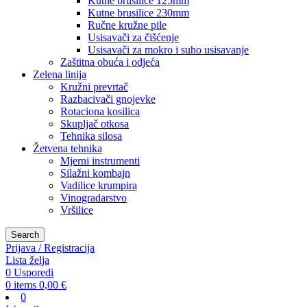
Kutne brusilice 125mm
Kutne brusilice 230mm
Ručne kružne pile
Usisavači za čišćenje
Usisavači za mokro i suho usisavanje
Zaštitna obuća i odjeća
Zelena linija
Kružni prevrtač
Razbacivači gnojevke
Rotaciona kosilica
Skupljač otkosa
Tehnika silosa
Žetvena tehnika
Mjerni instrumenti
Silažni kombajn
Vadilice krumpira
Vinogradarstvo
Vršilice
Search
Prijava / Registracija
Lista želja
0
Usporedi
0
items
0,00
€
0