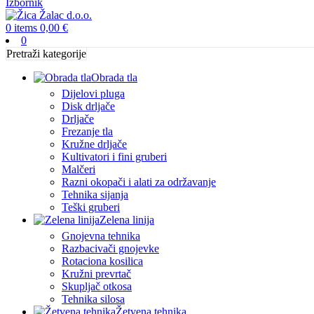
Izbornik
0
items
0,00
€
0
Pretraži kategorije
Obrada tla
Dijelovi pluga
Disk drljače
Drljače
Frezanje tla
Kružne drljače
Kultivatori i fini gruberi
Malčeri
Razni okopači i alati za održavanje
Tehnika sijanja
Teški gruberi
Zelena linija
Gnojevna tehnika
Razbacivači gnojevke
Rotaciona kosilica
Kružni prevrtač
Skupljač otkosa
Tehnika silosa
Žetvena tehnika