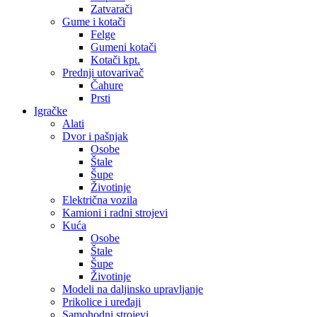
Zatvarači
Gume i kotači
Felge
Gumeni kotači
Kotači kpt.
Prednji utovarivač
Čahure
Prsti
Igračke
Alati
Dvor i pašnjak
Osobe
Štale
Šupe
Životinje
Električna vozila
Kamioni i radni strojevi
Kuća
Osobe
Štale
Šupe
Životinje
Modeli na daljinsko upravljanje
Prikolice i uređaji
Samohodni strojevi