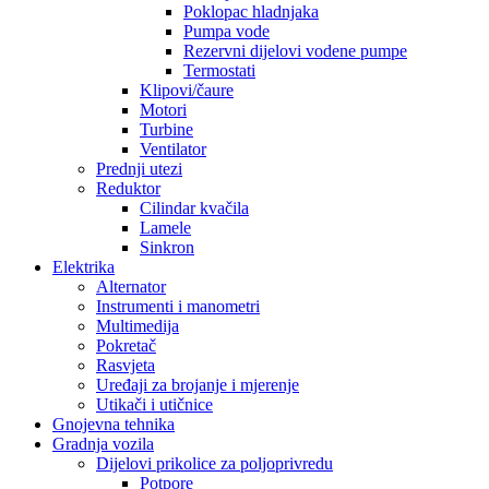
Poklopac hladnjaka
Pumpa vode
Rezervni dijelovi vodene pumpe
Termostati
Klipovi/čaure
Motori
Turbine
Ventilator
Prednji utezi
Reduktor
Cilindar kvačila
Lamele
Sinkron
Elektrika
Alternator
Instrumenti i manometri
Multimedija
Pokretač
Rasvjeta
Uređaji za brojanje i mjerenje
Utikači i utičnice
Gnojevna tehnika
Gradnja vozila
Dijelovi prikolice za poljoprivredu
Potpore