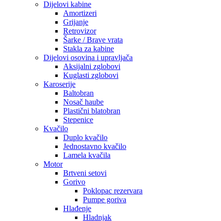
Dijelovi kabine
Amortizeri
Grijanje
Retrovizor
Šarke / Brave vrata
Stakla za kabine
Dijelovi osovina i upravljača
Aksijalni zglobovi
Kuglasti zglobovi
Karoserije
Baltobran
Nosač haube
Plastični blatobran
Stepenice
Kvačilo
Duplo kvačilo
Jednostavno kvačilo
Lamela kvačila
Motor
Brtveni setovi
Gorivo
Poklopac rezervara
Pumpe goriva
Hlađenje
Hladnjak