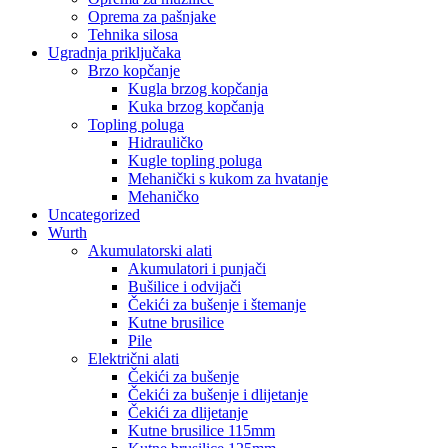
Oprema za pašnjake
Tehnika silosa
Ugradnja priključaka
Brzo kopčanje
Kugla brzog kopčanja
Kuka brzog kopčanja
Topling poluga
Hidrauličko
Kugle topling poluga
Mehanički s kukom za hvatanje
Mehaničko
Uncategorized
Wurth
Akumulatorski alati
Akumulatori i punjači
Bušilice i odvijači
Čekići za bušenje i štemanje
Kutne brusilice
Pile
Električni alati
Čekići za bušenje
Čekići za bušenje i dlijetanje
Čekići za dlijetanje
Kutne brusilice 115mm