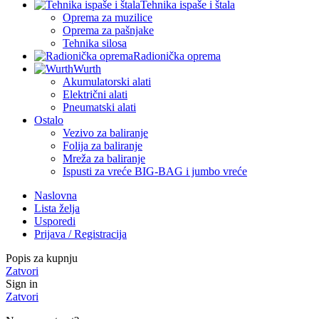
Tehnika ispaše i štala
Oprema za muzilice
Oprema za pašnjake
Tehnika silosa
Radionička oprema
Wurth
Akumulatorski alati
Električni alati
Pneumatski alati
Ostalo
Vezivo za baliranje
Folija za baliranje
Mreža za baliranje
Ispusti za vreće BIG-BAG i jumbo vreće
Naslovna
Lista želja
Usporedi
Prijava / Registracija
Popis za kupnju
Zatvori
Sign in
Zatvori