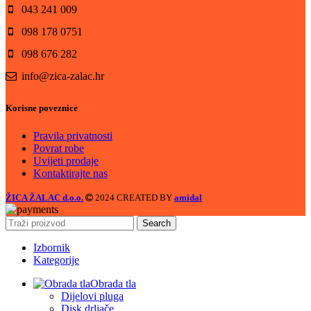
043 241 009
098 178 0751
098 676 282
info@zica-zalac.hr
Korisne poveznice
Pravila privatnosti
Povrat robe
Uvijeti prodaje
Kontaktirajte nas
ŽICA ŽALAC d.o.o.
2024 CREATED BY
amidal
Search
Izbornik
Kategorije
Obrada tla
Dijelovi pluga
Disk drljače