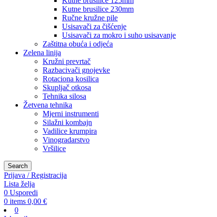
Kutne brusilice 125mm
Kutne brusilice 230mm
Ručne kružne pile
Usisavači za čišćenje
Usisavači za mokro i suho usisavanje
Zaštitna obuća i odjeća
Zelena linija
Kružni prevrtač
Razbacivači gnojevke
Rotaciona kosilica
Skupljač otkosa
Tehnika silosa
Žetvena tehnika
Mjerni instrumenti
Silažni kombajn
Vadilice krumpira
Vinogradarstvo
Vršilice
Search
Prijava / Registracija
Lista želja
0
Usporedi
0
items
0,00
€
0