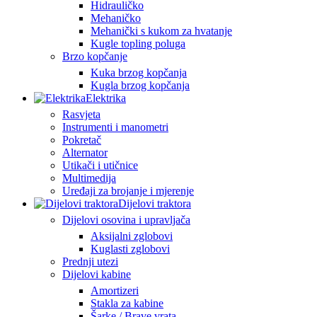
Hidrauličko
Mehaničko
Mehanički s kukom za hvatanje
Kugle topling poluga
Brzo kopčanje
Kuka brzog kopčanja
Kugla brzog kopčanja
Elektrika
Rasvjeta
Instrumenti i manometri
Pokretač
Alternator
Utikači i utičnice
Multimedija
Uređaji za brojanje i mjerenje
Dijelovi traktora
Dijelovi osovina i upravljača
Aksijalni zglobovi
Kuglasti zglobovi
Prednji utezi
Dijelovi kabine
Amortizeri
Stakla za kabine
Šarke / Brave vrata