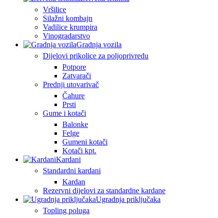
Vršilice
Silažni kombajn
Vadilice krumpira
Vinogradarstvo
Gradnja vozila
Dijelovi prikolice za poljoprivredu
Potpore
Zatvarači
Prednji utovarivač
Čahure
Prsti
Gume i kotači
Balonke
Felge
Gumeni kotači
Kotači kpt.
Kardani
Standardni kardani
Kardan
Rezervni dijelovi za standardne kardane
Ugradnja priključaka
Topling poluga