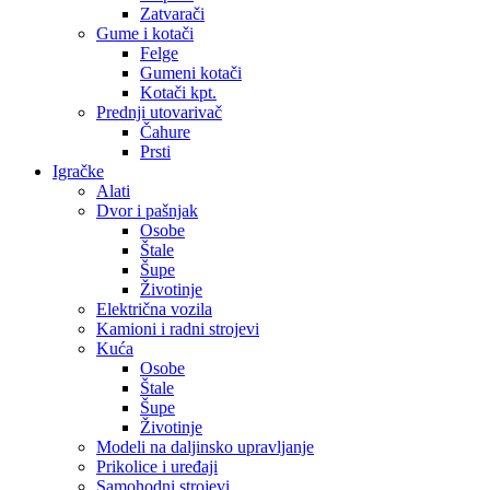
Zatvarači
Gume i kotači
Felge
Gumeni kotači
Kotači kpt.
Prednji utovarivač
Čahure
Prsti
Igračke
Alati
Dvor i pašnjak
Osobe
Štale
Šupe
Životinje
Električna vozila
Kamioni i radni strojevi
Kuća
Osobe
Štale
Šupe
Životinje
Modeli na daljinsko upravljanje
Prikolice i uređaji
Samohodni strojevi