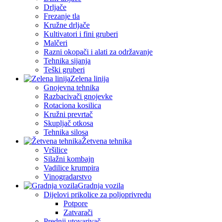
Drljače
Frezanje tla
Kružne drljače
Kultivatori i fini gruberi
Malčeri
Razni okopači i alati za održavanje
Tehnika sijanja
Teški gruberi
Zelena linija
Gnojevna tehnika
Razbacivači gnojevke
Rotaciona kosilica
Kružni prevrtač
Skupljač otkosa
Tehnika silosa
Žetvena tehnika
Vršilice
Silažni kombajn
Vadilice krumpira
Vinogradarstvo
Gradnja vozila
Dijelovi prikolice za poljoprivredu
Potpore
Zatvarači
Prednji utovarivač