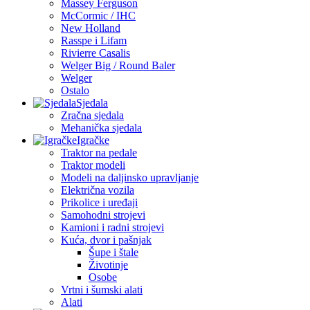
Massey Ferguson
McCormic / IHC
New Holland
Rasspe i Lifam
Rivierre Casalis
Welger Big / Round Baler
Welger
Ostalo
Sjedala
Zračna sjedala
Mehanička sjedala
Igračke
Traktor na pedale
Traktor modeli
Modeli na daljinsko upravljanje
Električna vozila
Prikolice i uređaji
Samohodni strojevi
Kamioni i radni strojevi
Kuća, dvor i pašnjak
Šupe i štale
Životinje
Osobe
Vrtni i šumski alati
Alati