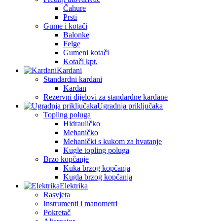
Čahure
Prsti
Gume i kotači
Balonke
Felge
Gumeni kotači
Kotači kpt.
Kardani
Standardni kardani
Kardan
Rezervni dijelovi za standardne kardane
Ugradnja priključaka
Topling poluga
Hidrauličko
Mehaničko
Mehanički s kukom za hvatanje
Kugle topling poluga
Brzo kopčanje
Kuka brzog kopčanja
Kugla brzog kopčanja
Elektrika
Rasvjeta
Instrumenti i manometri
Pokretač