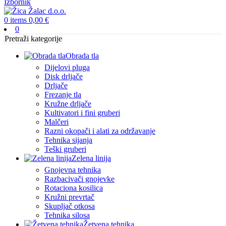
Izbornik
0
items
0,00
€
0
Pretraži kategorije
Obrada tla
Dijelovi pluga
Disk drljače
Drljače
Frezanje tla
Kružne drljače
Kultivatori i fini gruberi
Malčeri
Razni okopači i alati za održavanje
Tehnika sijanja
Teški gruberi
Zelena linija
Gnojevna tehnika
Razbacivači gnojevke
Rotaciona kosilica
Kružni prevrtač
Skupljač otkosa
Tehnika silosa
Žetvena tehnika