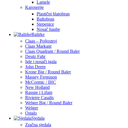
Lamele
Karoserije
Plastični blatobran
Baltobran
Stepenice
Nosač haube
Balirke
Claas – Poljostroj
Claas Markant
Claas Quadrant / Round Baler
Deutz Fahr
Igle i nosači igala
John Deere
Krone Big / Round Baler
Massey Ferguson
McCormic / IHC
New Holland
Rasspe i Lifam
Rivierre Casalis
Welger Big / Round Baler
Welger
Ostalo
Sjedala
Zračna sjedala