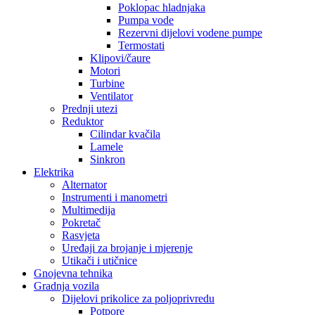
Poklopac hladnjaka
Pumpa vode
Rezervni dijelovi vodene pumpe
Termostati
Klipovi/čaure
Motori
Turbine
Ventilator
Prednji utezi
Reduktor
Cilindar kvačila
Lamele
Sinkron
Elektrika
Alternator
Instrumenti i manometri
Multimedija
Pokretač
Rasvjeta
Uređaji za brojanje i mjerenje
Utikači i utičnice
Gnojevna tehnika
Gradnja vozila
Dijelovi prikolice za poljoprivredu
Potpore