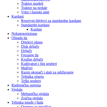
Traktor modeli
Traktor na pedale
Vrtni i šumski alati
Kardani
Rezervni dijelovi za standardne kardane
Standardni kardani
Kardan
Nekategorizirane
Obrada tla
Dijelovi pluga
Disk drljače
Drljače
Frezanje tla
Kružne drljače
Kultivatori i fini gruberi
Malčeri
Razni okopači i alati za održavanje
Tehnika sijanja
Teški gruberi
Radionička oprema
Sjedala
Mehanička sjedala
Zračna sjedala
Tehnika ispaše i štala
Oprema za muzilice