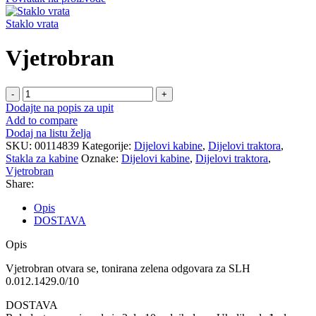
Staklo vrata
Vjetrobran
Vjetrobran
količina
Dodajte na popis za upit
Add to compare
Dodaj na listu želja
SKU:
00114839
Kategorije:
Dijelovi kabine
,
Dijelovi traktora
,
Stakla za kabine
Oznake:
Dijelovi kabine
,
Dijelovi traktora
,
Vjetrobran
Share:
Opis
DOSTAVA
Opis
Vjetrobran otvara se, tonirana zelena odgovara za SLH
0.012.1429.0/10
DOSTAVA