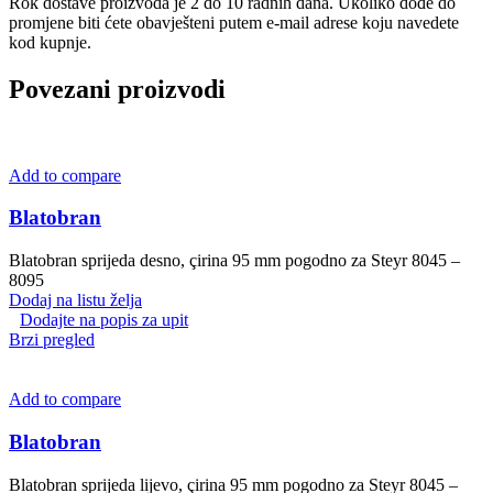
Rok dostave proizvoda je 2 do 10 radnih dana. Ukoliko dođe do
promjene biti ćete obavješteni putem e-mail adrese koju navedete
kod kupnje.
Povezani proizvodi
Add to compare
Blatobran
Blatobran sprijeda desno, çirina 95 mm pogodno za Steyr 8045 –
8095
Dodaj na listu želja
Dodajte na popis za upit
Brzi pregled
Add to compare
Blatobran
Blatobran sprijeda lijevo, çirina 95 mm pogodno za Steyr 8045 –