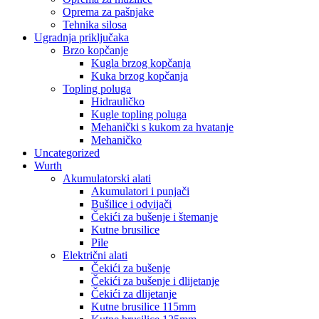
Oprema za pašnjake
Tehnika silosa
Ugradnja priključaka
Brzo kopčanje
Kugla brzog kopčanja
Kuka brzog kopčanja
Topling poluga
Hidrauličko
Kugle topling poluga
Mehanički s kukom za hvatanje
Mehaničko
Uncategorized
Wurth
Akumulatorski alati
Akumulatori i punjači
Bušilice i odvijači
Čekići za bušenje i štemanje
Kutne brusilice
Pile
Električni alati
Čekići za bušenje
Čekići za bušenje i dlijetanje
Čekići za dlijetanje
Kutne brusilice 115mm