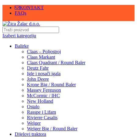
KONTAKT
FAQs
Izaberi kategoriju
Balirke
Claas – Poljostroj
Claas Markant
Claas Quadrant / Round Baler
Deutz Fahr
Igle i nosači igala
John Deere
Krone Big / Round Baler
Massey Ferguson
McCormic / IHC
New Holland
Ostalo
Rasspe i Lifam
Rivierre Casalis
Welger
Welger Big / Round Baler
Dijelovi traktora