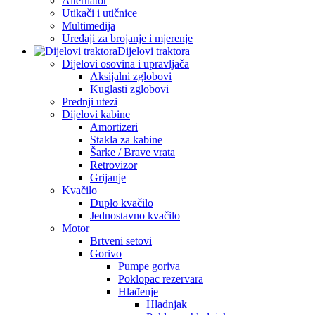
Alternator
Utikači i utičnice
Multimedija
Uređaji za brojanje i mjerenje
Dijelovi traktora
Dijelovi osovina i upravljača
Aksijalni zglobovi
Kuglasti zglobovi
Prednji utezi
Dijelovi kabine
Amortizeri
Stakla za kabine
Šarke / Brave vrata
Retrovizor
Grijanje
Kvačilo
Duplo kvačilo
Jednostavno kvačilo
Motor
Brtveni setovi
Gorivo
Pumpe goriva
Poklopac rezervara
Hlađenje
Hladnjak