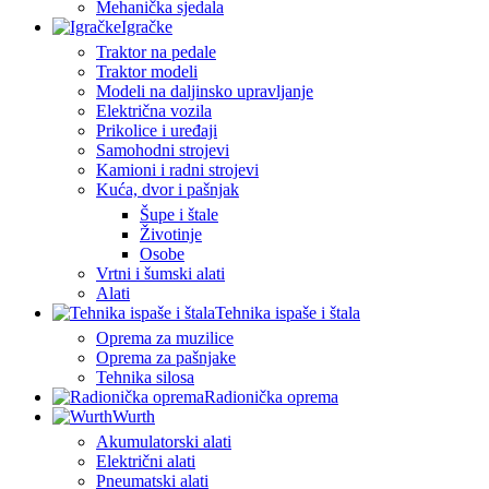
Mehanička sjedala
Igračke
Traktor na pedale
Traktor modeli
Modeli na daljinsko upravljanje
Električna vozila
Prikolice i uređaji
Samohodni strojevi
Kamioni i radni strojevi
Kuća, dvor i pašnjak
Šupe i štale
Životinje
Osobe
Vrtni i šumski alati
Alati
Tehnika ispaše i štala
Oprema za muzilice
Oprema za pašnjake
Tehnika silosa
Radionička oprema
Wurth
Akumulatorski alati
Električni alati
Pneumatski alati