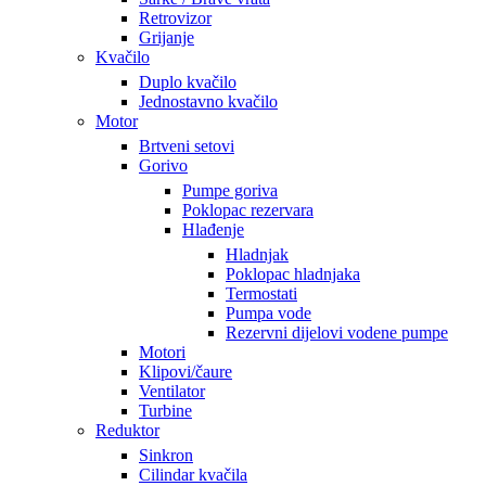
Retrovizor
Grijanje
Kvačilo
Duplo kvačilo
Jednostavno kvačilo
Motor
Brtveni setovi
Gorivo
Pumpe goriva
Poklopac rezervara
Hlađenje
Hladnjak
Poklopac hladnjaka
Termostati
Pumpa vode
Rezervni dijelovi vodene pumpe
Motori
Klipovi/čaure
Ventilator
Turbine
Reduktor
Sinkron
Cilindar kvačila