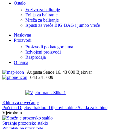
Ostalo
Vezivo za baliranje
Folija za baliranje
Mreža za baliranje
Ispusti za vreće BIG-BAG i jumbo vreće
Naslovna
Proizvodi
Proizvodi po kategorijama
Izdvojeni proizvodi
Rasprodaja
O nama
Augusta Šenoe 16, 43 000 Bjelovar
043 241 009
Klikni za povećanje
Početna
Dijelovi traktora
Dijelovi kabine
Stakla za kabine
Vjetrobran
Stražnje prozorsko staklo
Povratak na proizvode