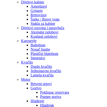
Dijelovi kabine
Amortizeri
Grijanje
Retrovizor
Šarke / Brave vrata
Stakla za kabine
Dijelovi osovina i upravljača
Aksijalni zglobovi
Kuglasti zglobovi
Karoserije
Baltobran
Nosač haube
Plastični blatobran
Stepenice
Kvačilo
Duplo kvačilo
Jednostavno kvačilo
Lamela kvačila
Motor
Brtveni setovi
Gorivo
Poklopac rezervara
Pumpe goriva
Hlađenje
Hladnjak