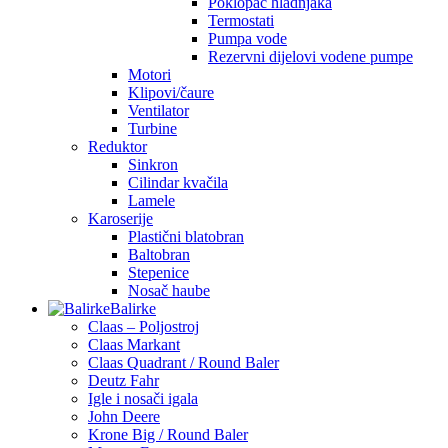
Poklopac hladnjaka
Termostati
Pumpa vode
Rezervni dijelovi vodene pumpe
Motori
Klipovi/čaure
Ventilator
Turbine
Reduktor
Sinkron
Cilindar kvačila
Lamele
Karoserije
Plastični blatobran
Baltobran
Stepenice
Nosač haube
Balirke
Claas – Poljostroj
Claas Markant
Claas Quadrant / Round Baler
Deutz Fahr
Igle i nosači igala
John Deere
Krone Big / Round Baler