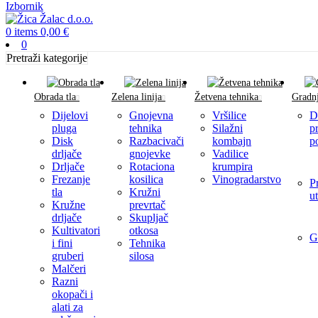
Izbornik
0
items
0,00
€
0
Pretraži kategorije
Obrada tla
Zelena linija
Žetvena tehnika
Gradnj
Dijelovi
Gnojevna
Vršilice
D
pluga
tehnika
Silažni
p
Disk
Razbacivači
kombajn
p
drljače
gnojevke
Vadilice
Drljače
Rotaciona
krumpira
Frezanje
kosilica
Vinogradarstvo
P
tla
Kružni
u
Kružne
prevrtač
drljače
Skupljač
Kultivatori
otkosa
G
i fini
Tehnika
gruberi
silosa
Malčeri
Razni
okopači i
alati za