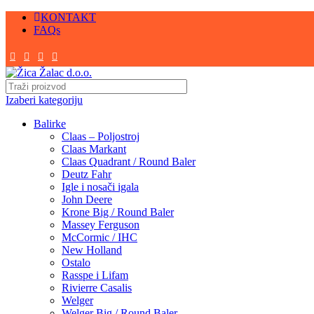
KONTAKT
FAQs
Izaberi kategoriju
Balirke
Claas – Poljostroj
Claas Markant
Claas Quadrant / Round Baler
Deutz Fahr
Igle i nosači igala
John Deere
Krone Big / Round Baler
Massey Ferguson
McCormic / IHC
New Holland
Ostalo
Rasspe i Lifam
Rivierre Casalis
Welger
Welger Big / Round Baler