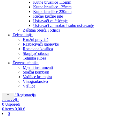
Kutne brusilice 115mm
Kutne brusilice 125mm
Kutne brusilice 230mm
Ručne kružne pile
Usisavači za čišćenje
Usisavači za mokro i suho usisavanje
Zaštitna obuća i odjeća
Zelena linija
Kružni prevrtač
Razbacivači gnojevke
Rotaciona kosilica
Skupljač otkosa
Tehnika silosa
Žetvena tehnika
Mjerni instrumenti
Silažni kombajn
Vadilice krumpira
Vinogradarstvo
Vršilice
Prijava / Registracija
Lista želja
0
Usporedi
0
items
0,00
€
0