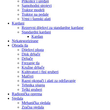
Prikolice i uređaji
Samohodni strojevi
Traktor modeli
Traktor na pedale
Vrtni i šumski alati
Kardani
Rezervni dijelovi za standardne kardane
Standardni kardani
Kardan
Nekategorizirane
Obrada tla
Dijelovi pluga
Disk drljače
Drljače
Frezanje tla
Kružne drljače
Kultivatori i fini gruberi
Malčeri
Razni okopači i alati za održavanje
Tehnika sijanja
Teški gruberi
Radionička oprema
Sjedala
Mehanička sjedala
Zračna sjedala