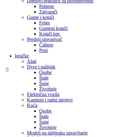
Dijelovi prikolice za poljoprivredu
Potpore
Zatvarači
Gume i kotači
Felge
Gumeni kotači
Kotači kpt.
Prednji utovarivač
Čahure
Prsti
Igračke
Alati
Dvor i pašnjak
Osobe
Štale
Šupe
Životinje
Električna vozila
Kamioni i radni strojevi
Kuća
Osobe
Štale
Šupe
Životinje
Modeli na daljinsko upravljanje