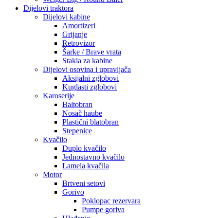
Dijelovi traktora
Dijelovi kabine
Amortizeri
Grijanje
Retrovizor
Šarke / Brave vrata
Stakla za kabine
Dijelovi osovina i upravljača
Aksijalni zglobovi
Kuglasti zglobovi
Karoserije
Baltobran
Nosač haube
Plastični blatobran
Stepenice
Kvačilo
Duplo kvačilo
Jednostavno kvačilo
Lamela kvačila
Motor
Brtveni setovi
Gorivo
Poklopac rezervara
Pumpe goriva