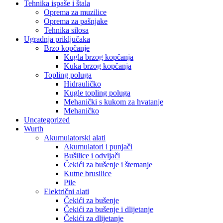
Tehnika ispaše i štala
Oprema za muzilice
Oprema za pašnjake
Tehnika silosa
Ugradnja priključaka
Brzo kopčanje
Kugla brzog kopčanja
Kuka brzog kopčanja
Topling poluga
Hidrauličko
Kugle topling poluga
Mehanički s kukom za hvatanje
Mehaničko
Uncategorized
Wurth
Akumulatorski alati
Akumulatori i punjači
Bušilice i odvijači
Čekići za bušenje i štemanje
Kutne brusilice
Pile
Električni alati
Čekići za bušenje
Čekići za bušenje i dlijetanje
Čekići za dlijetanje