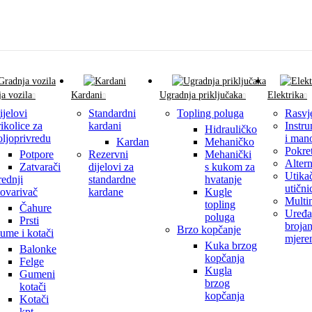
a vozila
Kardani
Ugradnja priključaka
Elektrika
ijelovi
Standardni
Topling poluga
Rasvj
rikolice za
kardani
Instru
Hidrauličko
oljoprivredu
i man
Kardan
Mehaničko
Pokre
Potpore
Rezervni
Mehanički
Altern
Zatvarači
dijelovi za
s kukom za
Utikač
rednji
standardne
hvatanje
utični
tovarivač
kardane
Kugle
Multi
topling
Čahure
Uređaj
poluga
Prsti
brojan
Brzo kopčanje
ume i kotači
mjere
Kuka brzog
Balonke
kopčanja
Felge
Kugla
Gumeni
brzog
kotači
kopčanja
Kotači
kpt.