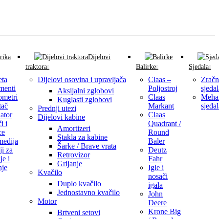
Dijelovi
traktora
Balirke
Sjedala
eta
Dijelovi osovina i upravljača
Claas –
Zračn
menti
Poljostroj
sjedal
Aksijalni zglobovi
ometri
Claas
Meha
Kuglasti zglobovi
tač
Markant
sjedal
Prednji utezi
ator
Claas
Dijelovi kabine
i i
Quadrant /
Amortizeri
ce
Round
Stakla za kabine
medija
Baler
Šarke / Brave vrata
i za
Deutz
Retrovizor
je i
Fahr
Grijanje
nje
Igle i
Kvačilo
nosači
Duplo kvačilo
igala
Jednostavno kvačilo
John
Motor
Deere
Krone Big
Brtveni setovi