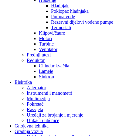
Hlađenje
Hladnjak
Poklopac hladnjaka
Pumpa vode
Rezervni dijelovi vodene pumpe
Termostati
Klipovi/čaure
Motori
Turbine
Ventilator
Prednji utezi
Reduktor
Cilindar kvačila
Lamele
Sinkron
Elektrika
Alternator
Instrumenti i manometri
Multimedija
Pokretač
Rasvjeta
Uređaji za brojanje i mjerenje
Utikači i utičnice
Gnojevna tehnika
Gradnja vozila