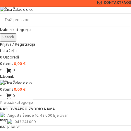
KONTAKT
FAQS
Izaberi kategoriju
Search
Prijava / Registracija
Lista želja
0
Usporedi
0
items
0,00
€
0
Izbornik
0
items
0,00
€
0
Pretraži kategorije
NASLOVNA
PROIZVODI
O NAMA
Augusta Šenoe 16, 43 000 Bjelovar
043 241 009