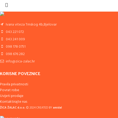
Ivana viteza Trnskog 4b,Bjelovar
043 221 072
043 241 009
098 178 0751
098 676 282
info@zica-zalac.hr
KORISNE POVEZNICE
Pravila privatnosti
Povrat robe
Uvijeti prodaje
Kontaktirajte nas
ŽICA ŽALAC d.o.o.
2024 CREATED BY
amidal