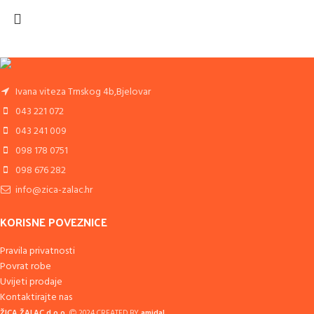
Ivana viteza Trnskog 4b,Bjelovar
043 221 072
043 241 009
098 178 0751
098 676 282
info@zica-zalac.hr
KORISNE POVEZNICE
Pravila privatnosti
Povrat robe
Uvijeti prodaje
Kontaktirajte nas
ŽICA ŽALAC d.o.o.
2024 CREATED BY
amidal