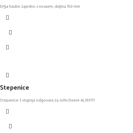
Dr§a haube zajedno s nosaem, duljina 150 mm
Stepenice
Stepenice 3 stupnja odgovara za John Deere AL161171