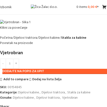
0
items
0,00
€
Izbornik
Klikni za povećanje
Početna
Dijelovi traktora
Dijelovi kabine
Stakla za kabine
Povratak na proizvode
Vjetrobran
DODAJTE NA POPIS ZA UPIT
Add to compare
Dodaj na listu želja
SKU:
00154845
Kategorije:
Dijelovi kabine
,
Dijelovi traktora
,
Stakla za kabine
Oznake:
Dijelovi kabine
,
Dijelovi traktora
,
Vjetrobran
Share: