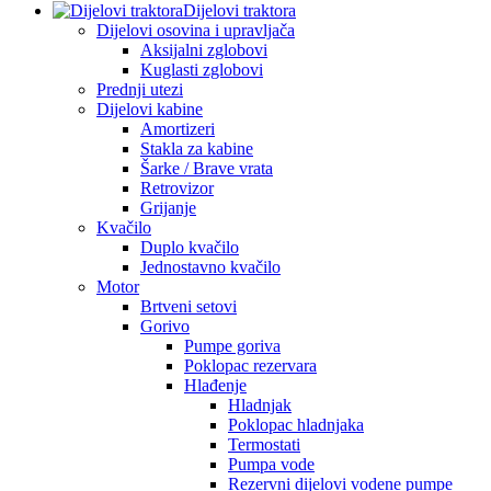
Dijelovi traktora
Dijelovi osovina i upravljača
Aksijalni zglobovi
Kuglasti zglobovi
Prednji utezi
Dijelovi kabine
Amortizeri
Stakla za kabine
Šarke / Brave vrata
Retrovizor
Grijanje
Kvačilo
Duplo kvačilo
Jednostavno kvačilo
Motor
Brtveni setovi
Gorivo
Pumpe goriva
Poklopac rezervara
Hlađenje
Hladnjak
Poklopac hladnjaka
Termostati
Pumpa vode
Rezervni dijelovi vodene pumpe