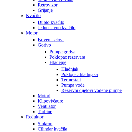
Retrovizor
Grijanje
Kvačilo
Duplo kvačilo
Jednostavno kvačilo
Motor
Brtveni setovi
Gorivo
Pumpe goriva
Poklopac rezervara
Hlađenje
Hladnjak
Poklopac hladnjaka
Termostati
Pumpa vode
Rezervni dijelovi vodene pumpe
Motori
Klipovi/čaure
Ventilator
Turbine
Reduktor
Sinkron
Cilindar kvačila