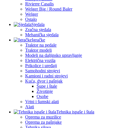
Rivierre Casalis
Welger Big / Round Baler
Welger
Ostalo
Sjedala
Zračna sjedala
Mehanička sjedala
Igračke
Traktor na pedale
Traktor modeli
Modeli na daljinsko upravljanje
Električna vozila
Prikolice i uređaji
Samohodni strojevi
Kamioni i radni strojevi
Kuća, dvor i pašnjak
Šupe i štale
Životinje
Osobe
Vrtni i šumski alati
Alati
Tehnika ispaše i štala
Oprema za muzilice
Oprema za pašnjake
Tehnika silosa