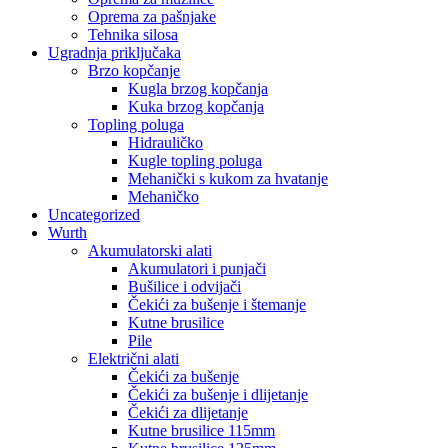
Oprema za pašnjake
Tehnika silosa
Ugradnja priključaka
Brzo kopčanje
Kugla brzog kopčanja
Kuka brzog kopčanja
Topling poluga
Hidrauličko
Kugle topling poluga
Mehanički s kukom za hvatanje
Mehaničko
Uncategorized
Wurth
Akumulatorski alati
Akumulatori i punjači
Bušilice i odvijači
Čekići za bušenje i štemanje
Kutne brusilice
Pile
Električni alati
Čekići za bušenje
Čekići za bušenje i dlijetanje
Čekići za dlijetanje
Kutne brusilice 115mm