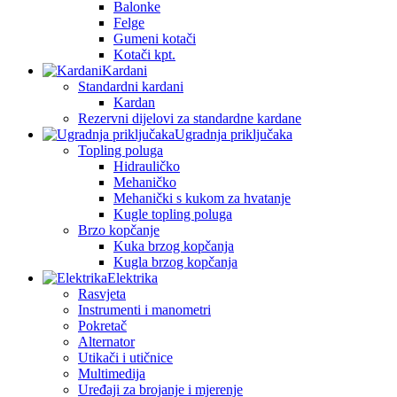
Balonke
Felge
Gumeni kotači
Kotači kpt.
Kardani
Standardni kardani
Kardan
Rezervni dijelovi za standardne kardane
Ugradnja priključaka
Topling poluga
Hidrauličko
Mehaničko
Mehanički s kukom za hvatanje
Kugle topling poluga
Brzo kopčanje
Kuka brzog kopčanja
Kugla brzog kopčanja
Elektrika
Rasvjeta
Instrumenti i manometri
Pokretač
Alternator
Utikači i utičnice
Multimedija
Uređaji za brojanje i mjerenje