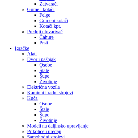
Zatvarači
Gume i kotači
Felge
Gumeni kotači
Kotači kpt.
Prednji utovarivač
Čahure
Prsti
Igračke
Alati
Dvor i pašnjak
Osobe
Štale
Šupe
Životinje
Električna vozila
Kamioni i radni strojevi
Kuća
Osobe
Štale
Šupe
Životinje
Modeli na daljinsko upravljanje
Prikolice i uređaji
Samohodni strojevi