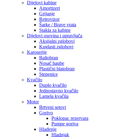
Dijelovi kabine
Amortizeri
Grijanje
Retrovizor
Šarke / Brave vrata
Stakla za kabine
Dijelovi osovina i upravljača
Aksijalni zglobovi
Kuglasti zglobovi
Karoserije
Baltobran
Nosač haube
Plastični blatobran
Stepenice
Kvačilo
Duplo kvačilo
Jednostavno kvačilo
Lamela kvačila
Motor
Brtveni setovi
Gorivo
Poklopac rezervara
Pumpe goriva
Hlađenje
Hladnjak