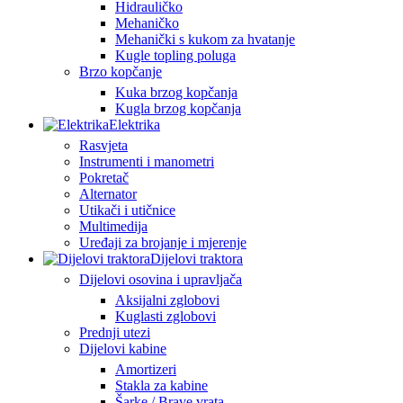
Hidrauličko
Mehaničko
Mehanički s kukom za hvatanje
Kugle topling poluga
Brzo kopčanje
Kuka brzog kopčanja
Kugla brzog kopčanja
Elektrika
Rasvjeta
Instrumenti i manometri
Pokretač
Alternator
Utikači i utičnice
Multimedija
Uređaji za brojanje i mjerenje
Dijelovi traktora
Dijelovi osovina i upravljača
Aksijalni zglobovi
Kuglasti zglobovi
Prednji utezi
Dijelovi kabine
Amortizeri
Stakla za kabine
Šarke / Brave vrata