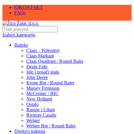
KONTAKT
FAQs
Izaberi kategoriju
Balirke
Claas – Poljostroj
Claas Markant
Claas Quadrant / Round Baler
Deutz Fahr
Igle i nosači igala
John Deere
Krone Big / Round Baler
Massey Ferguson
McCormic / IHC
New Holland
Ostalo
Rasspe i Lifam
Rivierre Casalis
Welger
Welger Big / Round Baler
Dijelovi traktora