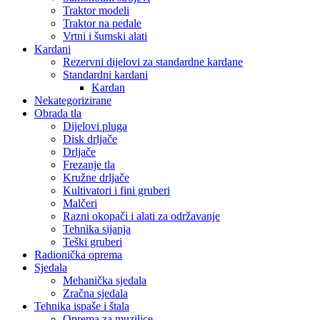
Traktor modeli
Traktor na pedale
Vrtni i šumski alati
Kardani
Rezervni dijelovi za standardne kardane
Standardni kardani
Kardan
Nekategorizirane
Obrada tla
Dijelovi pluga
Disk drljače
Drljače
Frezanje tla
Kružne drljače
Kultivatori i fini gruberi
Malčeri
Razni okopači i alati za održavanje
Tehnika sijanja
Teški gruberi
Radionička oprema
Sjedala
Mehanička sjedala
Zračna sjedala
Tehnika ispaše i štala
Oprema za muzilice