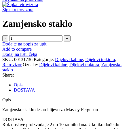
Šipka retrovizora
Zamjensko staklo
Zamjensko
staklo
Dodajte na popis za upit
količina
Add to compare
Dodaj na listu želja
SKU:
00131736
Kategorije:
Dijelovi kabine
,
Dijelovi traktora
,
Retrovizor
Oznake:
Dijelovi kabine
,
Dijelovi traktora
,
Zamjensko
staklo
Share:
Opis
DOSTAVA
Opis
Zamjensko staklo desno i lijevo za Massey Ferguson
DOSTAVA
Rok dostave proizvoda je 2 do 10 radnih dana. Ukoliko dođe do