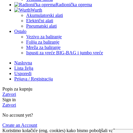
Radionička oprema
Wurth
Akumulatorski alati
Električni alati
Pneumatski alati
Ostalo
Vezivo za baliranje
Folija za baliranje
Mreža za baliranje
Ispusti za vreće BIG-BAG i jumbo vreće
Naslovna
Lista želja
Usporedi
Prijava / Registracija
Popis za kupnju
Zatvori
Sign in
Zatvori
No account yet?
Create an Account
Koristimo kolačiće (eng. cookies) kako bismo poboljšali vaše