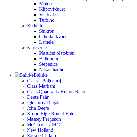
Motori
Klipovi/čaure
Ventilator
Turbine
Reduktor
Sinkron
Cilindar kvačila
Lamele
Karoserije
Plastični blatobran
Baltobran
Stepenice
Nosač haube
Balirke
Claas – Poljostroj
Claas Markant
Claas Quadrant / Round Baler
Deutz Fahr
Igle i nosači igala
John Deere
Krone Big / Round Baler
Massey Ferguson
McCormic / IHC
New Holland
Rasspe i Lifam