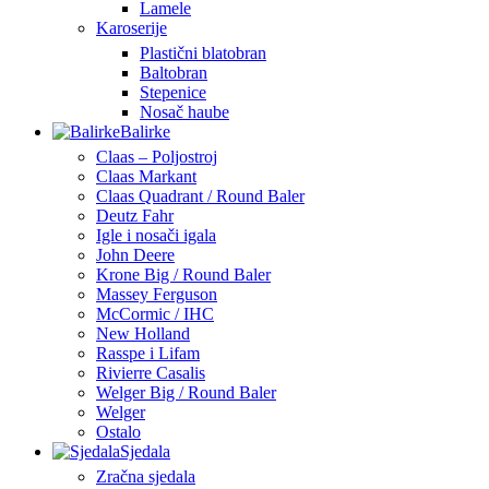
Lamele
Karoserije
Plastični blatobran
Baltobran
Stepenice
Nosač haube
Balirke
Claas – Poljostroj
Claas Markant
Claas Quadrant / Round Baler
Deutz Fahr
Igle i nosači igala
John Deere
Krone Big / Round Baler
Massey Ferguson
McCormic / IHC
New Holland
Rasspe i Lifam
Rivierre Casalis
Welger Big / Round Baler
Welger
Ostalo
Sjedala
Zračna sjedala