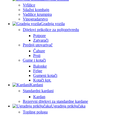
Vršilice
Silažni kombajn
Vadilice krumpira
Vinogradarstvo
Gradnja vozila
Dijelovi prikolice za poljoprivredu
Potpore
Zatvarači
Prednji utovarivač
Čahure
Prsti
Gume i kotači
Balonke
Felge
Gumeni kotači
Kotači kpt.
Kardani
Standardni kardani
Kardan
Rezervni dijelovi za standardne kardane
Ugradnja priključaka
Topling poluga