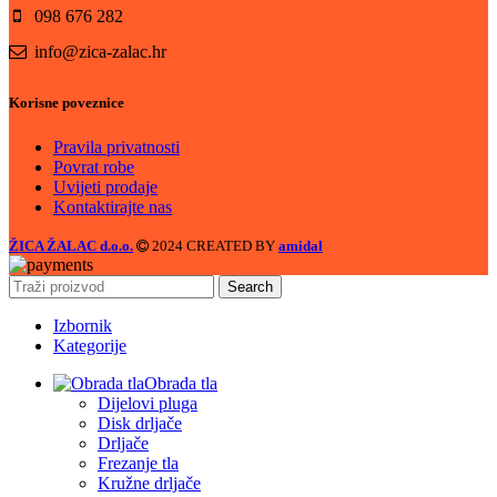
098 676 282
info@zica-zalac.hr
Korisne poveznice
Pravila privatnosti
Povrat robe
Uvijeti prodaje
Kontaktirajte nas
ŽICA ŽALAC d.o.o.
2024 CREATED BY
amidal
Search
Izbornik
Kategorije
Obrada tla
Dijelovi pluga
Disk drljače
Drljače
Frezanje tla
Kružne drljače