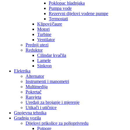
Poklopac hladnjaka
Pumpa vode
Rezervni dijelovi vodene pumpe
Termostati
Klipovi/čaure
Motori
Turbine
Ventilator
Prednji utezi
Reduktor
Cilindar kvačila
Lamele
Sinkron
Elektrika
Alternator
Instrumenti i manometri
Multimedija
Pokretač
Rasvjeta
Uređaji za brojanje i mjerenje
Utikači i utičnice
Gnojevna tehnika
Gradnja vozila
Dijelovi prikolice za poljoprivredu
Potpore