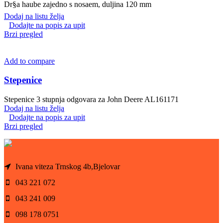
Dr§a haube zajedno s nosaem, duljina 120 mm
Dodaj na listu želja
Dodajte na popis za upit
Brzi pregled
Add to compare
Stepenice
Stepenice 3 stupnja odgovara za John Deere AL161171
Dodaj na listu želja
Dodajte na popis za upit
Brzi pregled
Ivana viteza Trnskog 4b,Bjelovar
043 221 072
043 241 009
098 178 0751