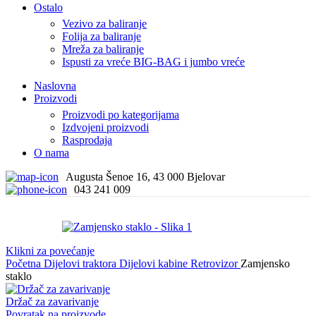
Ostalo
Vezivo za baliranje
Folija za baliranje
Mreža za baliranje
Ispusti za vreće BIG-BAG i jumbo vreće
Naslovna
Proizvodi
Proizvodi po kategorijama
Izdvojeni proizvodi
Rasprodaja
O nama
Augusta Šenoe 16, 43 000 Bjelovar
043 241 009
Klikni za povećanje
Početna
Dijelovi traktora
Dijelovi kabine
Retrovizor
Zamjensko
staklo
Držač za zavarivanje
Povratak na proizvode