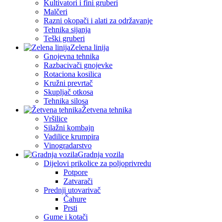
Kultivatori i fini gruberi
Malčeri
Razni okopači i alati za održavanje
Tehnika sijanja
Teški gruberi
Zelena linija
Gnojevna tehnika
Razbacivači gnojevke
Rotaciona kosilica
Kružni prevrtač
Skupljač otkosa
Tehnika silosa
Žetvena tehnika
Vršilice
Silažni kombajn
Vadilice krumpira
Vinogradarstvo
Gradnja vozila
Dijelovi prikolice za poljoprivredu
Potpore
Zatvarači
Prednji utovarivač
Čahure
Prsti
Gume i kotači