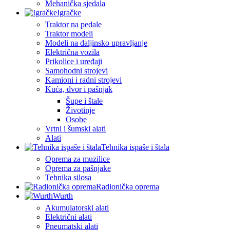
Mehanička sjedala
Igračke
Traktor na pedale
Traktor modeli
Modeli na daljinsko upravljanje
Električna vozila
Prikolice i uređaji
Samohodni strojevi
Kamioni i radni strojevi
Kuća, dvor i pašnjak
Šupe i štale
Životinje
Osobe
Vrtni i šumski alati
Alati
Tehnika ispaše i štala
Oprema za muzilice
Oprema za pašnjake
Tehnika silosa
Radionička oprema
Wurth
Akumulatorski alati
Električni alati
Pneumatski alati