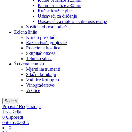
Kutne brusilice 125mm
Kutne brusilice 230mm
Ručne kružne pile
Usisavači za čišćenje
Usisavači za mokro i suho usisavanje
Zaštitna obuća i odjeća
Zelena linija
Kružni prevrtač
Razbacivači gnojevke
Rotaciona kosilica
Skupljač otkosa
Tehnika silosa
Žetvena tehnika
Mjerni instrumenti
Silažni kombajn
Vadilice krumpira
Vinogradarstvo
Vršilice
Search
Prijava / Registracija
Lista želja
0
Usporedi
0
items
0,00
€
0