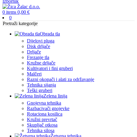
Izbornik
0
items
0,00
€
0
Pretraži kategorije
Obrada tla
Dijelovi pluga
Disk drljače
Drljače
Frezanje tla
Kružne drljače
Kultivatori i fini gruberi
Malčeri
Razni okopači i alati za održavanje
Tehnika sijanja
Teški gruberi
Zelena linija
Gnojevna tehnika
Razbacivači gnojevke
Rotaciona kosilica
Kružni prevrtač
Skupljač otkosa
Tehnika silosa
Žetvena tehnika